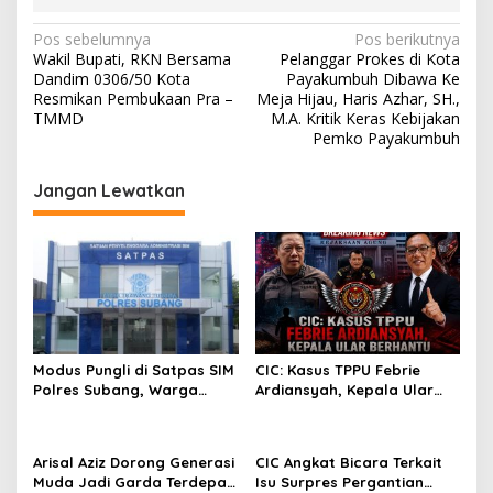
N
Pos sebelumnya
Pos berikutnya
Wakil Bupati, RKN Bersama
Pelanggar Prokes di Kota
a
Dandim 0306/50 Kota
Payakumbuh Dibawa Ke
v
Resmikan Pembukaan Pra –
Meja Hijau, Haris Azhar, SH.,
TMMD
M.A. Kritik Keras Kebijakan
i
Pemko Payakumbuh
g
Jangan Lewatkan
a
s
i
p
o
s
Modus Pungli di Satpas SIM
CIC: Kasus TPPU Febrie
Polres Subang, Warga
Ardiansyah, Kepala Ular
Sengaja Dipersulit Agar
Berhantu
Lewat Jalur Belakang
Arisal Aziz Dorong Generasi
CIC Angkat Bicara Terkait
Muda Jadi Garda Terdepan
Isu Surpres Pergantian