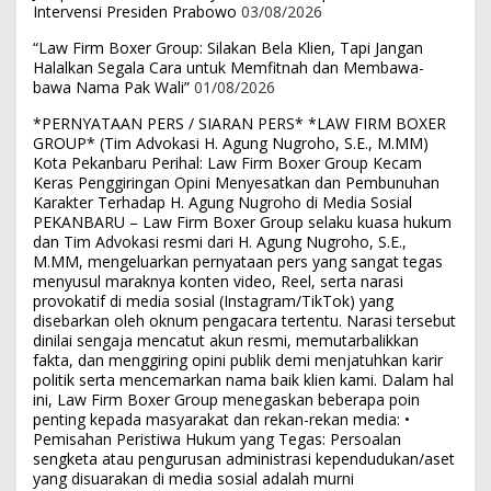
Intervensi Presiden Prabowo
03/08/2026
“Law Firm Boxer Group: Silakan Bela Klien, Tapi Jangan
Halalkan Segala Cara untuk Memfitnah dan Membawa-
bawa Nama Pak Wali”
01/08/2026
*PERNYATAAN PERS / SIARAN PERS* *LAW FIRM BOXER
GROUP* (Tim Advokasi H. Agung Nugroho, S.E., M.MM)
Kota Pekanbaru Perihal: Law Firm Boxer Group Kecam
Keras Penggiringan Opini Menyesatkan dan Pembunuhan
Karakter Terhadap H. Agung Nugroho di Media Sosial
PEKANBARU – Law Firm Boxer Group selaku kuasa hukum
dan Tim Advokasi resmi dari H. Agung Nugroho, S.E.,
M.MM, mengeluarkan pernyataan pers yang sangat tegas
menyusul maraknya konten video, Reel, serta narasi
provokatif di media sosial (Instagram/TikTok) yang
disebarkan oleh oknum pengacara tertentu. Narasi tersebut
dinilai sengaja mencatut akun resmi, memutarbalikkan
fakta, dan menggiring opini publik demi menjatuhkan karir
politik serta mencemarkan nama baik klien kami. Dalam hal
ini, Law Firm Boxer Group menegaskan beberapa poin
penting kepada masyarakat dan rekan-rekan media: •
Pemisahan Peristiwa Hukum yang Tegas: Persoalan
sengketa atau pengurusan administrasi kependudukan/aset
yang disuarakan di media sosial adalah murni