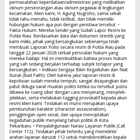
permasalahan keperdataan/administrasi yang melibatkan
oknum perseorangan atau oknum pegawai di lingkungan
kecamatan. Klien kami, H. Agung Nugroho, sama sekali
tidak tahu-menahu, tidak terlibat, dan tidak memiliki
hubungan hukum apa pun dengan peristiwa tersebut. •
Fakta Hukum: Mereka Sendiri yang Sudah Lapor Resmi ke
Polda Riau: Berdasarkan data dan dokumen otentik yang
kami miliki, pihak yang bersangkutan sebenarnya telah
membuat Laporan Polisi secara resmi di Polda Riau pada
tanggal 22 Januari 2026 terkait persoalan hukum yang
mereka hadapi. Hal ini membuktikan bahwa proses hukum
yang sah sedang berjalan terhadap subjek terlapor yang
bersangkutan. • Indikasi Sengaja Bikin Kegaduhan dan Niat
Buruk (Bad Faith): Oleh karena jalur laporan resmi di
kepolisian sudah mereka tempuh, sangat disayangkan dan
patut diduga sarat muatan politis ketika isu tersebut justru
dibawa ke ruang siber dengan cara menyerang, menjelek-
jelekkan, serta melakukan tagging provokatif kepada akun
resmi klien kami. Tindakan ini murni merupakan upaya
pembunuhan karakter (character assassination),
penggiringan opini sesat, dan upaya menciptakan
kegaduhan publik menjelang tahun politik di Kota
Pekanbaru. • Penyalahgunaan Narasi Layanan Publik (Call
Center 112): Tindakan pihak tertentu yang memelintir
arahan layanan darurat 112 untuk mendiskreditkan kepala