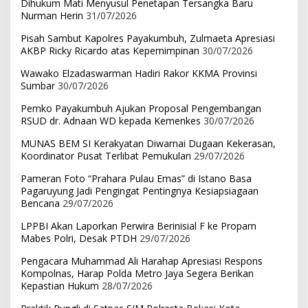
Dihukum Mati Menyusul Penetapan Tersangka Baru
Nurman Herin
31/07/2026
Pisah Sambut Kapolres Payakumbuh, Zulmaeta Apresiasi
AKBP Ricky Ricardo atas Kepemimpinan
30/07/2026
Wawako Elzadaswarman Hadiri Rakor KKMA Provinsi
Sumbar
30/07/2026
Pemko Payakumbuh Ajukan Proposal Pengembangan
RSUD dr. Adnaan WD kepada Kemenkes
30/07/2026
MUNAS BEM SI Kerakyatan Diwarnai Dugaan Kekerasan,
Koordinator Pusat Terlibat Pemukulan
29/07/2026
Pameran Foto “Prahara Pulau Emas” di Istano Basa
Pagaruyung Jadi Pengingat Pentingnya Kesiapsiagaan
Bencana
29/07/2026
LPPBI Akan Laporkan Perwira Berinisial F ke Propam
Mabes Polri, Desak PTDH
29/07/2026
Pengacara Muhammad Ali Harahap Apresiasi Respons
Kompolnas, Harap Polda Metro Jaya Segera Berikan
Kepastian Hukum
28/07/2026