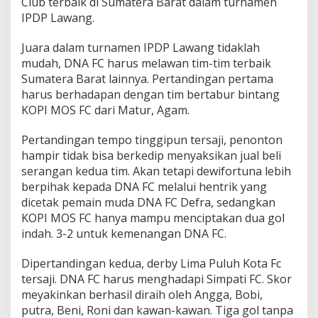
Club terbaik di Sumatera Barat dalam turnamen
n
IPDP Lawang.
g
k
Juara dalam turnamen IPDP Lawang tidaklah
a
n
mudah, DNA FC harus melawan tim-tim terbaik
D
Sumatera Barat lainnya. Pertandingan pertama
i
harus berhadapan dengan tim bertabur bintang
k
KOPI MOS FC dari Matur, Agam.
a
n
c
Pertandingan tempo tinggipun tersaji, penonton
a
hampir tidak bisa berkedip menyaksikan jual beli
h
serangan kedua tim. Akan tetapi dewifortuna lebih
S
berpihak kepada DNA FC melalui hentrik yang
e
dicetak pemain muda DNA FC Defra, sedangkan
p
a
KOPI MOS FC hanya mampu menciptakan dua gol
k
indah. 3-2 untuk kemenangan DNA FC.
B
o
Dipertandingan kedua, derby Lima Puluh Kota Fc
l
tersaji. DNA FC harus menghadapi Simpati FC. Skor
a
S
meyakinkan berhasil diraih oleh Angga, Bobi,
u
putra, Beni, Roni dan kawan-kawan. Tiga gol tanpa
m