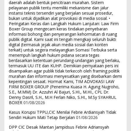
daerah adalah bentuk pencitraan murahan. Sistem
pelayanan publik tentu memiliki mekanisme dan jalur
instansi teknis tersendiri yang berjalan sesuai prosedur,
bukan untuk dijadikan alat provokasi di media sosial. •
Peringatan Keras dan Langkah Hukum Lanjutan: Law Firm
Boxer Group mengecam keras tindakan penyebaran
informasi bohong dan penyerangan kehormatan di ruang
publik digital. Kami saat ini tengah mengkaji seluruh bukti
digital (termasuk jejak akun media sosial dan konten
terkait) untuk segera melayangkan Somasi Terbuka serta
menempuh langkah hukum pidana secara tegas
berdasarkan ketentuan perundang-undangan yang berlaku,
termasuk UU ITE dan KUHP. Demikian pernyataan pers ini
disampaikan agar publik tidak terkecoh oleh framing politik
murahan dan informasi menyesatkan yang disebarkan demi
kepentingan sesaat. Hormat Kami, TIM ADVOKASI LAW
FIRM BOXER GROUP (Penerima Kuasa H. Agung Nugroho,
S.E., M.MM) Dr. Azzuhri Al Bajuri, S.HI., M.HI., CPL Dr.
Denny Dasril, S.H., M.H Ferlan Niko, S.HI., M.Sy SYAHRUL
BOXER
01/08/2026
Kasus Korupsi TPPU,CIC Menilai Febrie Ardiansyah Tidak
Sendiri Hukum Mati Tetap Berjalan
01/08/2026
DPP CIC Desak Mantan Jampidsus Febrie Adriansyah