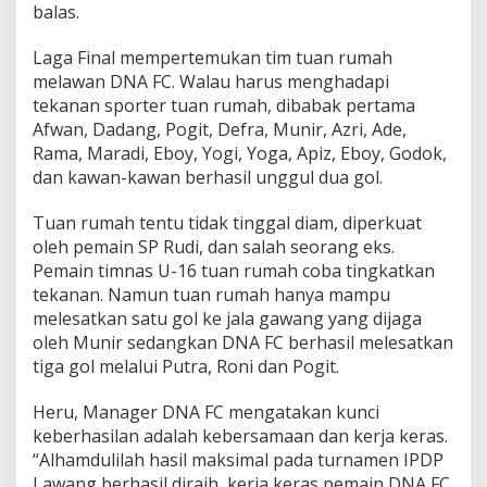
balas.
b
a
Laga Final mempertemukan tim tuan rumah
r
melawan DNA FC. Walau harus menghadapi
tekanan sporter tuan rumah, dibabak pertama
Afwan, Dadang, Pogit, Defra, Munir, Azri, Ade,
Rama, Maradi, Eboy, Yogi, Yoga, Apiz, Eboy, Godok,
dan kawan-kawan berhasil unggul dua gol.
Tuan rumah tentu tidak tinggal diam, diperkuat
oleh pemain SP Rudi, dan salah seorang eks.
Pemain timnas U-16 tuan rumah coba tingkatkan
tekanan. Namun tuan rumah hanya mampu
melesatkan satu gol ke jala gawang yang dijaga
oleh Munir sedangkan DNA FC berhasil melesatkan
tiga gol melalui Putra, Roni dan Pogit.
Heru, Manager DNA FC mengatakan kunci
keberhasilan adalah kebersamaan dan kerja keras.
“Alhamdulilah hasil maksimal pada turnamen IPDP
Lawang berhasil diraih, kerja keras pemain DNA FC