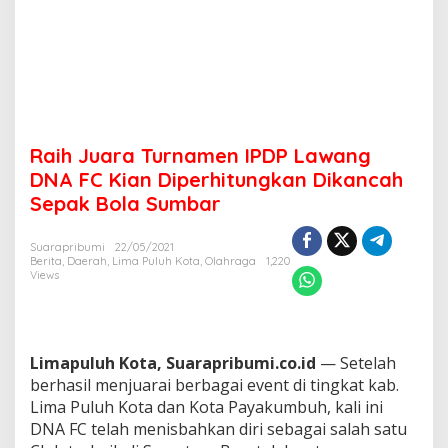
P
L
a
w
a
n
g
D
Raih Juara Turnamen IPDP Lawang
N
A
DNA FC Kian Diperhitungkan Dikancah
F
Sepak Bola Sumbar
C
K
i
Suarapribumi
22/05/2021
Berita
,
Daerah
,
Lima Puluh Kota
,
Olahraga
1,220
a
Views
n
D
i
p
e
Limapuluh Kota, Suarapribumi.co.id
— Setelah
r
berhasil menjuarai berbagai event di tingkat kab.
h
Lima Puluh Kota dan Kota Payakumbuh, kali ini
i
t
DNA FC telah menisbahkan diri sebagai salah satu
u