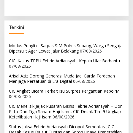
Menjaga Persatuan di Era
Kapolri?
Digital
Terkini
Modus Pungli di Satpas SIM Polres Subang, Warga Sengaja
Dipersulit Agar Lewat Jalur Belakang
07/08/2026
CIC: Kasus TPPU Febrie Ardiansyah, Kepala Ular Berhantu
07/08/2026
Arisal Aziz Dorong Generasi Muda Jadi Garda Terdepan
Menjaga Persatuan di Era Digital
06/08/2026
CIC Angkat Bicara Terkait Isu Surpres Pergantian Kapolri?
06/08/2026
CIC Menelisik Jejak Pusaran Bisnis Febrie Adriansyah – Don
Ritto Dan Tiga Saham Haji Isam, CIC Desak Tim 9 Ungkap
Keterlibatan Haji Isam
06/08/2026
Status Jaksa Febrie Adriansyah Dicopot Sementara,CIC
Desak Kasus Diusut Tuntas dan Soroti Upaya Praperadilan