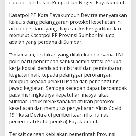
rupiah oleh hakim Pengadilan Negeri Payakumbuh.
i
t
Kasatpol PP Kota Payakumbuh Devitra menyatakan
i
kalau sidang pelanggaran protokol kesehatan ini
k
K
adalah perdana yang diajukan ke Pengadilan dan
e
menurut Kasatpol PP Provinsi Sumbar ini juga
r
adalah yang perdana di Sumbar.
a
s
“Selama ini, tindakan yang dilakukan bersama TNI
K
e
polri baru penerapan sanksi administrasi berupa
b
kerja kosial, denda administratif dan pembubaran
i
kegiatan baik kepada pelanggar perorangan
j
maupun kepada pelaku usaha dan penanggung
a
k
jawab kegiatan. Semoga kedepan dapat berdampak
a
pada meningkatnya kepatuhan masyarakat
n
Sumbar untuk melaksanakan aturan protokol
P
kesehatan dan memutus penyebaran Virus Covid
e
19,” kata Devitra di pemberitaan rilis humas
m
k
pemerintah kota (pemko) Payakumbuh.
o
P
Terkait dengan kebijakan pemerintah Provinsi