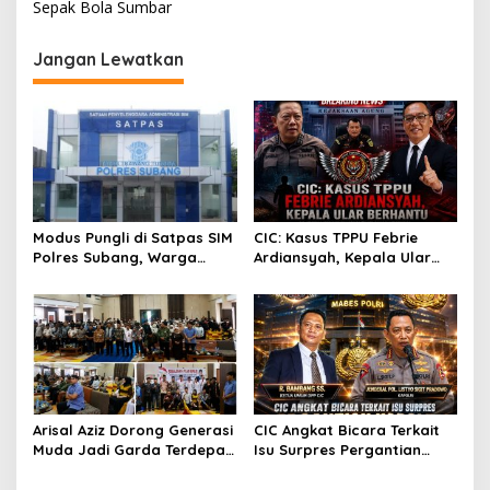
Sepak Bola Sumbar
i
g
Jangan Lewatkan
a
s
i
p
o
s
Modus Pungli di Satpas SIM
CIC: Kasus TPPU Febrie
Polres Subang, Warga
Ardiansyah, Kepala Ular
Sengaja Dipersulit Agar
Berhantu
Lewat Jalur Belakang
Arisal Aziz Dorong Generasi
CIC Angkat Bicara Terkait
Muda Jadi Garda Terdepan
Isu Surpres Pergantian
Menjaga Persatuan di Era
Kapolri?
Digital