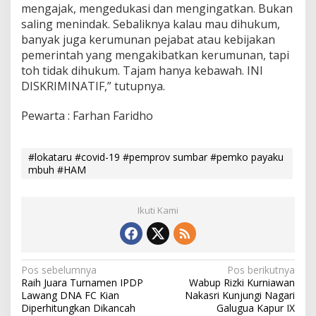
mengajak, mengedukasi dan mengingatkan. Bukan
saling menindak. Sebaliknya kalau mau dihukum,
banyak juga kerumunan pejabat atau kebijakan
pemerintah yang mengakibatkan kerumunan, tapi
toh tidak dihukum. Tajam hanya kebawah. INI
DISKRIMINATIF,” tutupnya.
Pewarta : Farhan Faridho
#lokataru #covid-19 #pemprov sumbar #pemko payaku
mbuh #HAM
Ikuti Kami
N
Pos sebelumnya
Pos berikutnya
Raih Juara Turnamen IPDP
Wabup Rizki Kurniawan
a
Lawang DNA FC Kian
Nakasri Kunjungi Nagari
v
Diperhitungkan Dikancah
Galugua Kapur IX