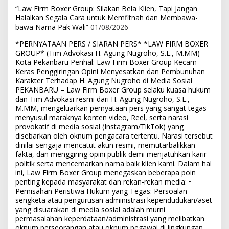
“Law Firm Boxer Group: Silakan Bela Klien, Tapi Jangan
Halalkan Segala Cara untuk Memfitnah dan Membawa-
bawa Nama Pak Wali”
01/08/2026
*PERNYATAAN PERS / SIARAN PERS* *LAW FIRM BOXER
GROUP* (Tim Advokasi H. Agung Nugroho, S.E., M.MM)
Kota Pekanbaru Perihal: Law Firm Boxer Group Kecam
Keras Penggiringan Opini Menyesatkan dan Pembunuhan
Karakter Terhadap H. Agung Nugroho di Media Sosial
PEKANBARU – Law Firm Boxer Group selaku kuasa hukum
dan Tim Advokasi resmi dari H. Agung Nugroho, S.E.,
M.MM, mengeluarkan pernyataan pers yang sangat tegas
menyusul maraknya konten video, Reel, serta narasi
provokatif di media sosial (Instagram/TikTok) yang
disebarkan oleh oknum pengacara tertentu. Narasi tersebut
dinilai sengaja mencatut akun resmi, memutarbalikkan
fakta, dan menggiring opini publik demi menjatuhkan karir
politik serta mencemarkan nama baik klien kami. Dalam hal
ini, Law Firm Boxer Group menegaskan beberapa poin
penting kepada masyarakat dan rekan-rekan media: •
Pemisahan Peristiwa Hukum yang Tegas: Persoalan
sengketa atau pengurusan administrasi kependudukan/aset
yang disuarakan di media sosial adalah murni
permasalahan keperdataan/administrasi yang melibatkan
oknum perseorangan atau oknum pegawai di lingkungan