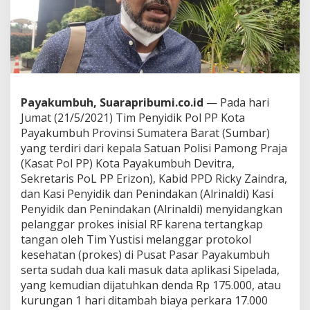
j
a
u
,
H
a
r
i
Payakumbuh, Suarapribumi.co.id
— Pada hari
s
Jumat (21/5/2021) Tim Penyidik Pol PP Kota
A
Payakumbuh Provinsi Sumatera Barat (Sumbar)
z
yang terdiri dari kepala Satuan Polisi Pamong Praja
h
a
(Kasat Pol PP) Kota Payakumbuh Devitra,
r
Sekretaris PoL PP Erizon), Kabid PPD Ricky Zaindra,
,
dan Kasi Penyidik dan Penindakan (Alrinaldi) Kasi
S
Penyidik dan Penindakan (Alrinaldi) menyidangkan
H
.
pelanggar prokes inisial RF karena tertangkap
,
tangan oleh Tim Yustisi melanggar protokol
M
kesehatan (prokes) di Pusat Pasar Payakumbuh
.
serta sudah dua kali masuk data aplikasi Sipelada,
A
yang kemudian dijatuhkan denda Rp 175.000, atau
.
K
kurungan 1 hari ditambah biaya perkara 17.000
r