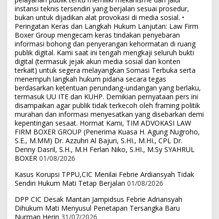
instansi teknis tersendiri yang berjalan sesuai prosedur,
bukan untuk dijadikan alat provokasi di media sosial. •
Peringatan Keras dan Langkah Hukum Lanjutan: Law Firm
Boxer Group mengecam keras tindakan penyebaran
informasi bohong dan penyerangan kehormatan di ruang
publik digital. Kami saat ini tengah mengkaji seluruh bukti
digital (termasuk jejak akun media sosial dan konten
terkait) untuk segera melayangkan Somasi Terbuka serta
menempuh langkah hukum pidana secara tegas
berdasarkan ketentuan perundang-undangan yang berlaku,
termasuk UU ITE dan KUHP. Demikian pernyataan pers ini
disampaikan agar publik tidak terkecoh oleh framing politik
murahan dan informasi menyesatkan yang disebarkan demi
kepentingan sesaat. Hormat Kami, TIM ADVOKASI LAW
FIRM BOXER GROUP (Penerima Kuasa H. Agung Nugroho,
S.E., M.MM) Dr. Azzuhri Al Bajuri, S.HI., M.HI., CPL Dr.
Denny Dasril, S.H., M.H Ferlan Niko, S.HI., M.Sy SYAHRUL
BOXER
01/08/2026
Kasus Korupsi TPPU,CIC Menilai Febrie Ardiansyah Tidak
Sendiri Hukum Mati Tetap Berjalan
01/08/2026
DPP CIC Desak Mantan Jampidsus Febrie Adriansyah
Dihukum Mati Menyusul Penetapan Tersangka Baru
Nurman Herin
31/07/2026