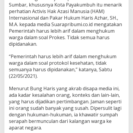
a
Sumbar, khususnya Kota Payakumbuh itu menarik
y
perhatian Activis Hak Azasi Manusia (HAM)
a
k
Internasional dan Pakar Hukum Haris Azhar, SH.,
u
M.A. kepada media Suarapribumi.co.id mengatakan
m
Pemerintah harus lebih arif dalam menghukum
b
warga dalam soal Prokes. Tidak semua harus
u
h
dipidanakan.
“Pemerintah harus lebih arif dalam menghukum
warga dalam soal protokol kesehatan, tidak
semuanya harus dipidanakan,” katanya, Sabtu
(22/05/2021).
Menurut Bung Haris yang akrab disapa media ini,
ada kadar kesalahan orang, konteks dan lain-lain,
yang harus dijadikan pertimbangan. Jaman seperti
ini orang sudah banyak yang susah. Dipersulit lagi
dengan hukuman-hukuman, ia khawatir sumpah
serapah bermunculan dari kalangan warga ke
aparat negara.