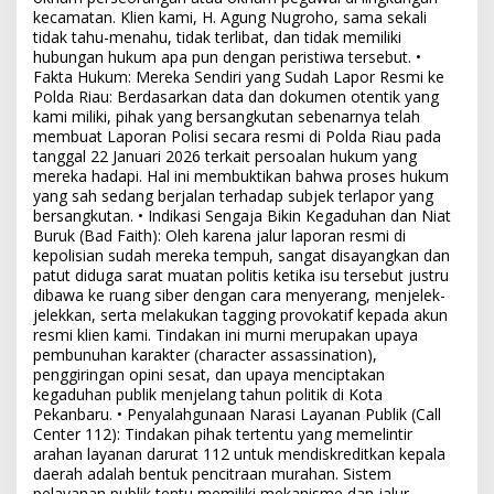
kecamatan. Klien kami, H. Agung Nugroho, sama sekali
tidak tahu-menahu, tidak terlibat, dan tidak memiliki
hubungan hukum apa pun dengan peristiwa tersebut. •
Fakta Hukum: Mereka Sendiri yang Sudah Lapor Resmi ke
Polda Riau: Berdasarkan data dan dokumen otentik yang
kami miliki, pihak yang bersangkutan sebenarnya telah
membuat Laporan Polisi secara resmi di Polda Riau pada
tanggal 22 Januari 2026 terkait persoalan hukum yang
mereka hadapi. Hal ini membuktikan bahwa proses hukum
yang sah sedang berjalan terhadap subjek terlapor yang
bersangkutan. • Indikasi Sengaja Bikin Kegaduhan dan Niat
Buruk (Bad Faith): Oleh karena jalur laporan resmi di
kepolisian sudah mereka tempuh, sangat disayangkan dan
patut diduga sarat muatan politis ketika isu tersebut justru
dibawa ke ruang siber dengan cara menyerang, menjelek-
jelekkan, serta melakukan tagging provokatif kepada akun
resmi klien kami. Tindakan ini murni merupakan upaya
pembunuhan karakter (character assassination),
penggiringan opini sesat, dan upaya menciptakan
kegaduhan publik menjelang tahun politik di Kota
Pekanbaru. • Penyalahgunaan Narasi Layanan Publik (Call
Center 112): Tindakan pihak tertentu yang memelintir
arahan layanan darurat 112 untuk mendiskreditkan kepala
daerah adalah bentuk pencitraan murahan. Sistem
pelayanan publik tentu memiliki mekanisme dan jalur