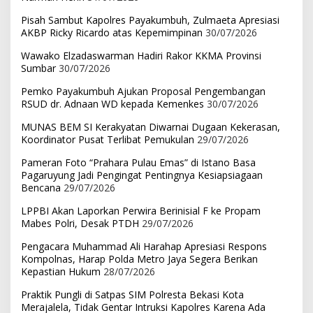
Pisah Sambut Kapolres Payakumbuh, Zulmaeta Apresiasi
AKBP Ricky Ricardo atas Kepemimpinan
30/07/2026
Wawako Elzadaswarman Hadiri Rakor KKMA Provinsi
Sumbar
30/07/2026
Pemko Payakumbuh Ajukan Proposal Pengembangan
RSUD dr. Adnaan WD kepada Kemenkes
30/07/2026
MUNAS BEM SI Kerakyatan Diwarnai Dugaan Kekerasan,
Koordinator Pusat Terlibat Pemukulan
29/07/2026
Pameran Foto “Prahara Pulau Emas” di Istano Basa
Pagaruyung Jadi Pengingat Pentingnya Kesiapsiagaan
Bencana
29/07/2026
LPPBI Akan Laporkan Perwira Berinisial F ke Propam
Mabes Polri, Desak PTDH
29/07/2026
Pengacara Muhammad Ali Harahap Apresiasi Respons
Kompolnas, Harap Polda Metro Jaya Segera Berikan
Kepastian Hukum
28/07/2026
Praktik Pungli di Satpas SIM Polresta Bekasi Kota
Merajalela, Tidak Gentar Intruksi Kapolres Karena Ada