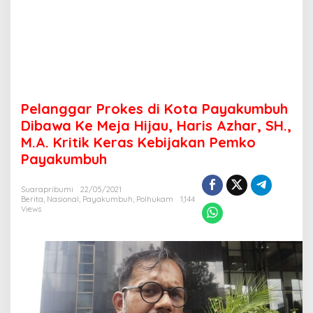
a
P
a
y
a
k
u
m
Pelanggar Prokes di Kota Payakumbuh
b
u
Dibawa Ke Meja Hijau, Haris Azhar, SH.,
h
M.A. Kritik Keras Kebijakan Pemko
D
Payakumbuh
i
b
a
Suarapribumi
22/05/2021
w
Berita
,
Nasional
,
Payakumbuh
,
Polhukam
1,144
a
Views
K
e
M
e
j
a
H
i