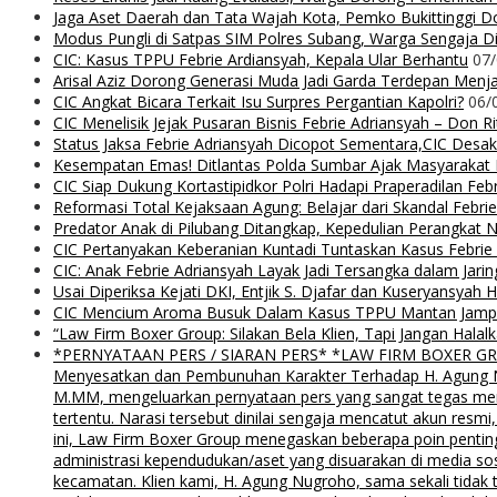
Jaga Aset Daerah dan Tata Wajah Kota, Pemko Bukittinggi D
Modus Pungli di Satpas SIM Polres Subang, Warga Sengaja Dip
CIC: Kasus TPPU Febrie Ardiansyah, Kepala Ular Berhantu
07
Arisal Aziz Dorong Generasi Muda Jadi Garda Terdepan Menjag
CIC Angkat Bicara Terkait Isu Surpres Pergantian Kapolri?
06/
CIC Menelisik Jejak Pusaran Bisnis Febrie Adriansyah – Don 
Status Jaksa Febrie Adriansyah Dicopot Sementara,CIC Desak
Kesempatan Emas! Ditlantas Polda Sumbar Ajak Masyaraka
CIC Siap Dukung Kortastipidkor Polri Hadapi Praperadilan Feb
Reformasi Total Kejaksaan Agung: Belajar dari Skandal Febr
Predator Anak di Pilubang Ditangkap, Kepedulian Perangkat 
CIC Pertanyakan Keberanian Kuntadi Tuntaskan Kasus Febrie
CIC: Anak Febrie Adriansyah Layak Jadi Tersangka dalam Jari
Usai Diperiksa Kejati DKI, Entjik S. Djafar dan Kuseryansyah 
CIC Mencium Aroma Busuk Dalam Kasus TPPU Mantan Jampids
“Law Firm Boxer Group: Silakan Bela Klien, Tapi Jangan Ha
*PERNYATAAN PERS / SIARAN PERS* *LAW FIRM BOXER GROUP*
Menyesatkan dan Pembunuhan Karakter Terhadap H. Agung Nu
M.MM, mengeluarkan pernyataan pers yang sangat tegas menyu
tertentu. Narasi tersebut dinilai sengaja mencatut akun resm
ini, Law Firm Boxer Group menegaskan beberapa poin pentin
administrasi kependudukan/aset yang disuarakan di media s
kecamatan. Klien kami, H. Agung Nugroho, sama sekali tidak 