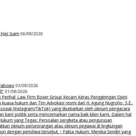
 Haji Isam
06/08/2026
Prabowo
03/08/2026
i”
01/08/2026
rihal: Law Firm Boxer Group Kecam Keras Penggiringan Opini
uasa hukum dan Tim Advokasi resmi dari H. Agung Nugroho, S.E.,
 sosial (Instagram/TikTok) yang disebarkan oleh oknum pengacara
an karir politik serta mencemarkan nama baik klien kami. Dalam hal
 Hukum yang Tegas: Persoalan sengketa atau pengurusan
ibatkan oknum perseorangan atau oknum pegawai di lingkungan
pun dengan peristiwa tersebut. • Fakta Hukum: Mereka Sendiri yang