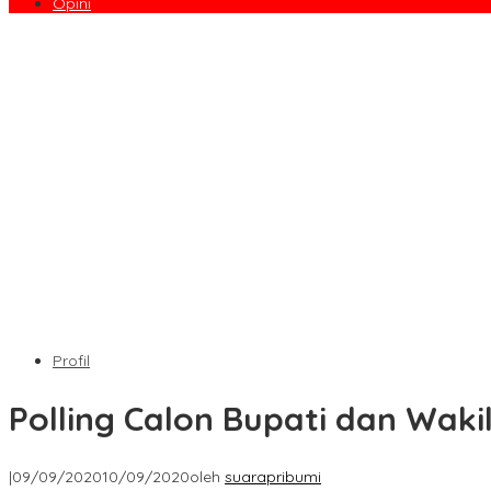
Opini
Profil
Polling Calon Bupati dan Wak
|
09/09/2020
10/09/2020
oleh
suarapribumi