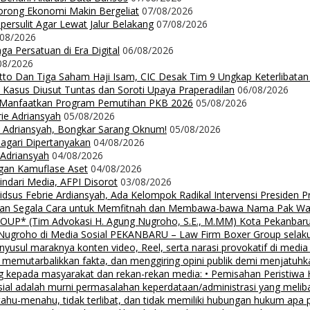
orong Ekonomi Makin Bergeliat
07/08/2026
ersulit Agar Lewat Jalur Belakang
07/08/2026
/08/2026
a Persatuan di Era Digital
06/08/2026
08/2026
Ritto Dan Tiga Saham Haji Isam, CIC Desak Tim 9 Ungkap Keterlibatan
 Kasus Diusut Tuntas dan Soroti Upaya Praperadilan
06/08/2026
t Manfaatkan Program Pemutihan PKB 2026
05/08/2026
rie Adriansyah
05/08/2026
ie Adriansyah, Bongkar Sarang Oknum!
05/08/2026
Nagari Dipertanyakan
04/08/2026
 Adriansyah
04/08/2026
ngan Kamuflase Aset
04/08/2026
Hindari Media, AFPI Disorot
03/08/2026
us Febrie Ardiansyah, Ada Kelompok Radikal Intervensi Presiden 
lalkan Segala Cara untuk Memfitnah dan Membawa-bawa Nama Pak Wal
 (Tim Advokasi H. Agung Nugroho, S.E., M.MM) Kota Pekanbaru Pe
groho di Media Sosial PEKANBARU – Law Firm Boxer Group selaku k
sul maraknya konten video, Reel, serta narasi provokatif di media
i, memutarbalikkan fakta, dan menggiring opini publik demi menjatuhk
g kepada masyarakat dan rekan-rekan media: • Pemisahan Peristiwa
osial adalah murni permasalahan keperdataan/administrasi yang mel
tahu-menahu, tidak terlibat, dan tidak memiliki hubungan hukum apa 