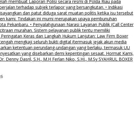
elah membuat Laporan Polisi secara resmi di Polda Riau pada
rjalan terhadap subjek terlapor yang bersangkutan. • Indikasi
sayangkan dan patut diduga sarat muatan politis ketika isu tersebut
klien kami. Tindakan ini murni merupakan upaya pembunuhan
Kota Pekanbaru. • Penyalahgunaan Narasi Layanan Publik (Call Center
citraan murahan. Sistem pelayanan publik tentu memiliki
al. • Peringatan Keras dan Langkah Hukum Lanjutan: Law Firm Boxer
ngah mengkaji seluruh bukti digital (termasuk jejak akun media
asarkan ketentuan perundang-undangan yang berlaku, termasuk UU
menyesatkan yang disebarkan demi kepentingan sesaat. Hormat Kami,
. Denny Dasril, S.H., M.H Ferlan Niko, S.HI., M.Sy SYAHRUL BOXER
26