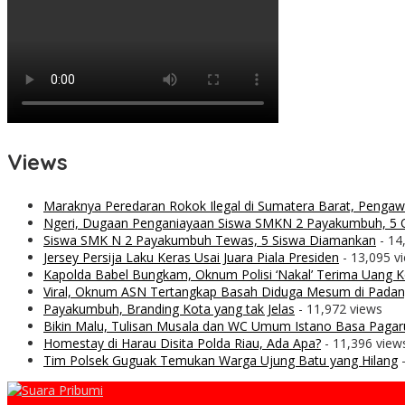
Views
Maraknya Peredaran Rokok Ilegal di Sumatera Barat, Penga
Ngeri, Dugaan Penganiayaan Siswa SMKN 2 Payakumbuh, 5 O
Siswa SMK N 2 Payakumbuh Tewas, 5 Siswa Diamankan
- 14
Jersey Persija Laku Keras Usai Juara Piala Presiden
- 13,095 v
Kapolda Babel Bungkam, Oknum Polisi ‘Nakal’ Terima Uang Ko
Viral, Oknum ASN Tertangkap Basah Diduga Mesum di Padan
Payakumbuh, Branding Kota yang tak Jelas
- 11,972 views
Bikin Malu, Tulisan Musala dan WC Umum Istano Basa Pagar
Homestay di Harau Disita Polda Riau, Ada Apa?
- 11,396 view
Tim Polsek Guguak Temukan Warga Ujung Batu yang Hilang
-