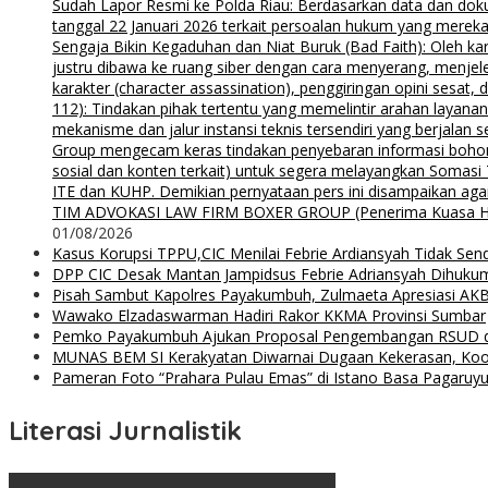
Sudah Lapor Resmi ke Polda Riau: Berdasarkan data dan doku
tanggal 22 Januari 2026 terkait persoalan hukum yang mereka
Sengaja Bikin Kegaduhan dan Niat Buruk (Bad Faith): Oleh kar
justru dibawa ke ruang siber dengan cara menyerang, menjel
karakter (character assassination), penggiringan opini sesat
112): Tindakan pihak tertentu yang memelintir arahan layana
mekanisme dan jalur instansi teknis tersendiri yang berjalan
Group mengecam keras tindakan penyebaran informasi bohong d
sosial dan konten terkait) untuk segera melayangkan Somas
ITE dan KUHP. Demikian pernyataan pers ini disampaikan agar
TIM ADVOKASI LAW FIRM BOXER GROUP (Penerima Kuasa H. Agung
01/08/2026
Kasus Korupsi TPPU,CIC Menilai Febrie Ardiansyah Tidak Sen
DPP CIC Desak Mantan Jampidsus Febrie Adriansyah Dihuku
Pisah Sambut Kapolres Payakumbuh, Zulmaeta Apresiasi AKB
Wawako Elzadaswarman Hadiri Rakor KKMA Provinsi Sumbar
Pemko Payakumbuh Ajukan Proposal Pengembangan RSUD 
MUNAS BEM SI Kerakyatan Diwarnai Dugaan Kekerasan, Koor
Pameran Foto “Prahara Pulau Emas” di Istano Basa Pagaruyu
Literasi Jurnalistik