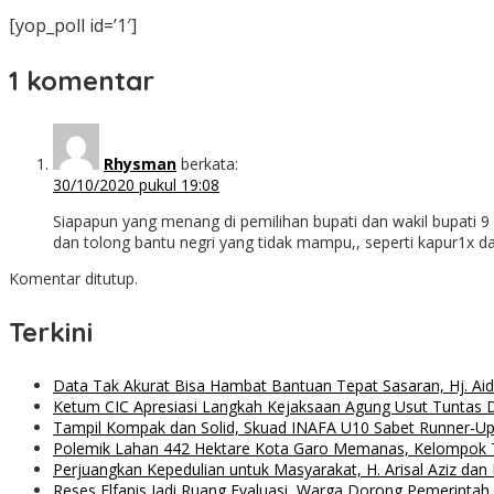
[yop_poll id=’1′]
1 komentar
Rhysman
berkata:
30/10/2020 pukul 19:08
Siapapun yang menang di pemilihan bupati dan wakil bupati 9
dan tolong bantu negri yang tidak mampu,, seperti kapur1x d
Komentar ditutup.
Terkini
Data Tak Akurat Bisa Hambat Bantuan Tepat Sasaran, Hj. Ai
Ketum CIC Apresiasi Langkah Kejaksaan Agung Usut Tuntas
Tampil Kompak dan Solid, Skuad INAFA U10 Sabet Runner-
Polemik Lahan 442 Hektare Kota Garo Memanas, Kelompok Ta
Perjuangkan Kepedulian untuk Masyarakat, H. Arisal Aziz da
Reses Elfanis Jadi Ruang Evaluasi, Warga Dorong Pemerintah