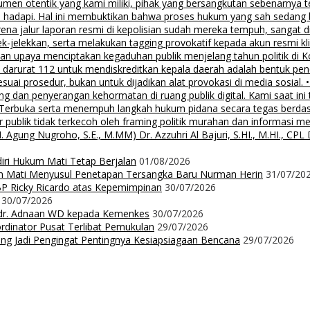
men otentik yang kami miliki, pihak yang bersangkutan sebenarnya t
 hadapi. Hal ini membuktikan bahwa proses hukum yang sah sedang be
ena jalur laporan resmi di kepolisian sudah mereka tempuh, sangat di
ek-jelekkan, serta melakukan tagging provokatif kepada akun resmi 
, dan upaya menciptakan kegaduhan publik menjelang tahun politik di 
n darurat 112 untuk mendiskreditkan kepala daerah adalah bentuk pen
 sesuai prosedur, bukan untuk dijadikan alat provokasi di media sosi
an penyerangan kehormatan di ruang publik digital. Kami saat ini te
i Terbuka serta menempuh langkah hukum pidana secara tegas berd
 publik tidak terkecoh oleh framing politik murahan dan informasi 
 Nugroho, S.E., M.MM) Dr. Azzuhri Al Bajuri, S.HI., M.HI., CPL Dr
diri Hukum Mati Tetap Berjalan
01/08/2026
m Mati Menyusul Penetapan Tersangka Baru Nurman Herin
31/07/20
P Ricky Ricardo atas Kepemimpinan
30/07/2026
30/07/2026
dr. Adnaan WD kepada Kemenkes
30/07/2026
dinator Pusat Terlibat Pemukulan
29/07/2026
ng Jadi Pengingat Pentingnya Kesiapsiagaan Bencana
29/07/2026