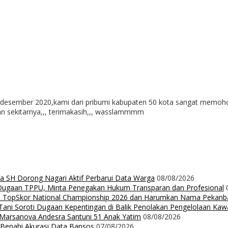
 desember 2020,kami dari pribumi kabupaten 50 kota sangat memohon t
an sekitarnya,,, terimakasih,,, wasslammmm
da SH Dorong Nagari Aktif Perbarui Data Warga
08/08/2026
 Dugaan TPPU, Minta Penegakan Hukum Transparan dan Profesional
Up TopSkor National Championship 2026 dan Harumkan Nama Pekanb
ni Soroti Dugaan Kepentingan di Balik Penolakan Pengelolaan Ka
n Marsanova Andesra Santuni 51 Anak Yatim
08/08/2026
 Benahi Akurasi Data Bansos
07/08/2026