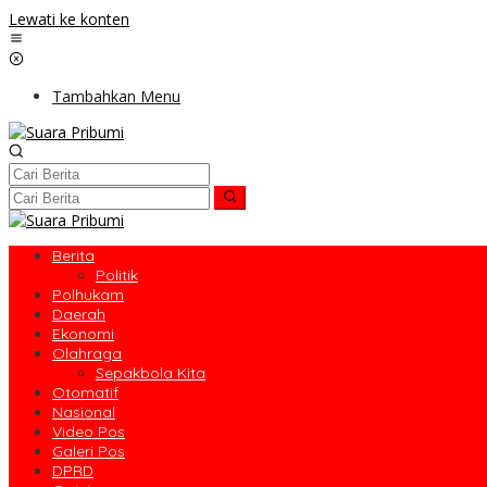
Lewati ke konten
Tambahkan Menu
Berita
Politik
Polhukam
Daerah
Ekonomi
Olahraga
Sepakbola Kita
Otomatif
Nasional
Video Pos
Galeri Pos
DPRD