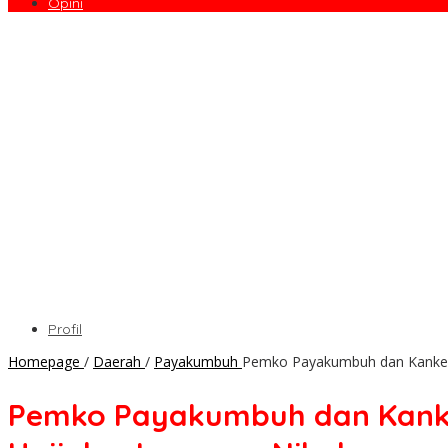
Opini
Profil
Homepage
/
Daerah
/
Payakumbuh
Pemko Payakumbuh dan Kankeme
Pemko Payakumbuh dan Kanke