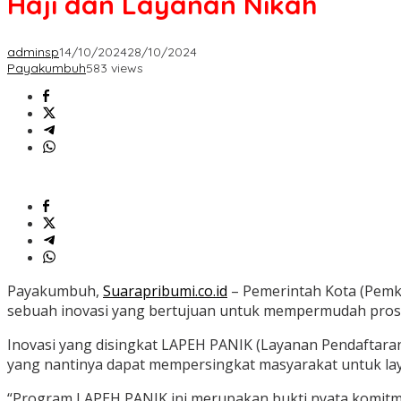
Haji dan Layanan Nikah
adminsp
14/10/2024
28/10/2024
Payakumbuh
583 views
Payakumbuh,
Suarapribumi.co.id
– Pemerintah Kota (Pem
sebuah inovasi yang bertujuan untuk mempermudah proses
Inovasi yang disingkat LAPEH PANIK (Layanan Pendaftara
yang nantinya dapat mempersingkat masyarakat untuk lay
“Program LAPEH PANIK ini merupakan bukti nyata komit