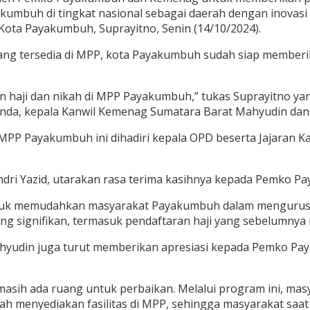
kumbuh di tingkat nasional sebagai daerah dengan inovasi 
 Kota Payakumbuh, Suprayitno, Senin (14/10/2024).
ang tersedia di MPP, kota Payakumbuh sudah siap memberik
nan haji dan nikah di MPP Payakumbuh,” tukas Suprayitno y
nanda, kepala Kanwil Kemenag Sumatara Barat Mahyudin da
MPP Payakumbuh ini dihadiri kepala OPD beserta Jajaran 
ri Yazid, utarakan rasa terima kasihnya kepada Pemko Pa
tuk memudahkan masyarakat Payakumbuh dalam mengurus pe
g signifikan, termasuk pendaftaran haji yang sebelumnya
Mahyudin juga turut memberikan apresiasi kepada Pemko 
asih ada ruang untuk perbaikan. Melalui program ini, masy
menyediakan fasilitas di MPP, sehingga masyarakat saat i