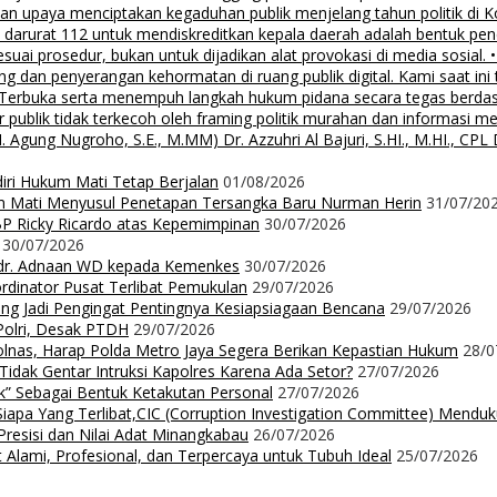
, dan upaya menciptakan kegaduhan publik menjelang tahun politik di 
n darurat 112 untuk mendiskreditkan kepala daerah adalah bentuk pen
 sesuai prosedur, bukan untuk dijadikan alat provokasi di media sosi
an penyerangan kehormatan di ruang publik digital. Kami saat ini te
i Terbuka serta menempuh langkah hukum pidana secara tegas berd
 publik tidak terkecoh oleh framing politik murahan dan informasi 
 Nugroho, S.E., M.MM) Dr. Azzuhri Al Bajuri, S.HI., M.HI., CPL Dr
diri Hukum Mati Tetap Berjalan
01/08/2026
m Mati Menyusul Penetapan Tersangka Baru Nurman Herin
31/07/20
P Ricky Ricardo atas Kepemimpinan
30/07/2026
30/07/2026
dr. Adnaan WD kepada Kemenkes
30/07/2026
dinator Pusat Terlibat Pemukulan
29/07/2026
ng Jadi Pengingat Pentingnya Kesiapsiagaan Bencana
29/07/2026
Polri, Desak PTDH
29/07/2026
nas, Harap Polda Metro Jaya Segera Berikan Kepastian Hukum
28/0
 Tidak Gentar Intruksi Kapolres Karena Ada Setor?
27/07/2026
ak” Sebagai Bentuk Ketakutan Personal
27/07/2026
iapa Yang Terlibat,CIC (Corruption Investigation Committee) Mendu
resisi dan Nilai Adat Minangkabau
26/07/2026
 Alami, Profesional, dan Terpercaya untuk Tubuh Ideal
25/07/2026