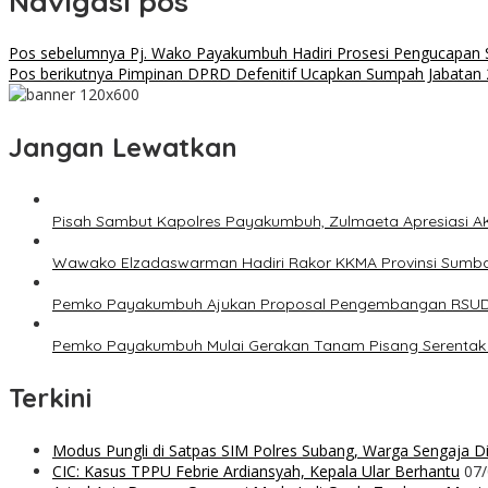
Navigasi pos
Pos sebelumnya
Pj. Wako Payakumbuh Hadiri Prosesi Pengucapan 
Pos berikutnya
Pimpinan DPRD Defenitif Ucapkan Sumpah Jabatan
Jangan Lewatkan
Pisah Sambut Kapolres Payakumbuh, Zulmaeta Apresiasi A
Wawako Elzadaswarman Hadiri Rakor KKMA Provinsi Sumb
Pemko Payakumbuh Ajukan Proposal Pengembangan RSUD
Pemko Payakumbuh Mulai Gerakan Tanam Pisang Serentak 
Terkini
Modus Pungli di Satpas SIM Polres Subang, Warga Sengaja Dip
CIC: Kasus TPPU Febrie Ardiansyah, Kepala Ular Berhantu
07