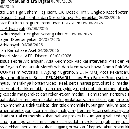
a Persatuan di Era Digital
06/08/2026
08/2026
Ritto Dan Tiga Saham Haji Isam, CIC Desak Tim 9 Ungkap Keterlibatan
 Kasus Diusut Tuntas dan Soroti Upaya Praperadilan
06/08/2026
t Manfaatkan Program Pemutihan PKB 2026
05/08/2026
rie Adriansyah
05/08/2026
ie Adriansyah, Bongkar Sarang Oknum!
05/08/2026
Nagari Dipertanyakan
04/08/2026
 Adriansyah
04/08/2026
ngan Kamuflase Aset
04/08/2026
Hindari Media, AFPI Disorot
03/08/2026
us Febrie Ardiansyah, Ada Kelompok Radikal Intervensi Presiden 
lalkan Segala Cara untuk Memfitnah dan Membawa-bawa Nama Pak Wal
 (Tim Advokasi H. Agung Nugroho, S.E., M.MM) Kota Pekanbaru Pe
groho di Media Sosial PEKANBARU – Law Firm Boxer Group selaku k
sul maraknya konten video, Reel, serta narasi provokatif di media
i, memutarbalikkan fakta, dan menggiring opini publik demi menjatuhk
g kepada masyarakat dan rekan-rekan media: • Pemisahan Peristiwa
osial adalah murni permasalahan keperdataan/administrasi yang mel
tahu-menahu, tidak terlibat, dan tidak memiliki hubungan hukum apa 
men otentik yang kami miliki, pihak yang bersangkutan sebenarnya t
 hadapi. Hal ini membuktikan bahwa proses hukum yang sah sedang be
ena jalur laporan resmi di kepolisian sudah mereka tempuh, sangat di
ek-jelekkan, serta melakukan tagging provokatif kepada akun resmi 