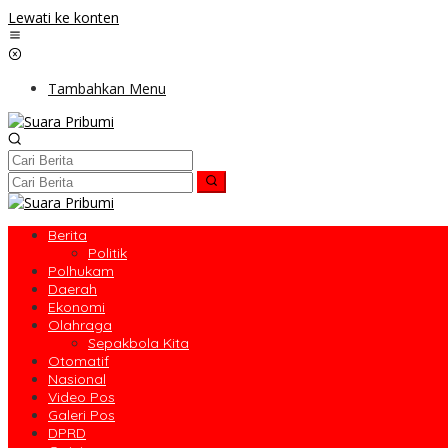
Lewati ke konten
Tambahkan Menu
Berita
Politik
Polhukam
Daerah
Ekonomi
Olahraga
Sepakbola Kita
Otomatif
Nasional
Video Pos
Galeri Pos
DPRD