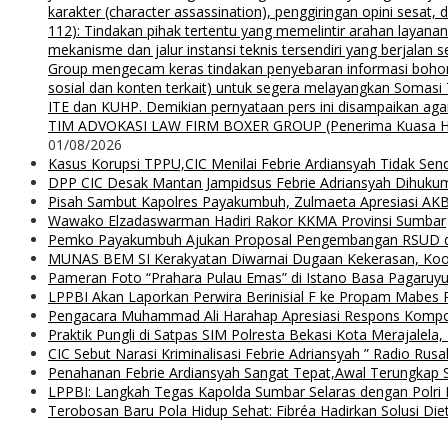
karakter (character assassination), penggiringan opini sesat
112): Tindakan pihak tertentu yang memelintir arahan layana
mekanisme dan jalur instansi teknis tersendiri yang berjalan
Group mengecam keras tindakan penyebaran informasi bohong d
sosial dan konten terkait) untuk segera melayangkan Somas
ITE dan KUHP. Demikian pernyataan pers ini disampaikan agar
TIM ADVOKASI LAW FIRM BOXER GROUP (Penerima Kuasa H. Agung
01/08/2026
Kasus Korupsi TPPU,CIC Menilai Febrie Ardiansyah Tidak Sen
DPP CIC Desak Mantan Jampidsus Febrie Adriansyah Dihuku
Pisah Sambut Kapolres Payakumbuh, Zulmaeta Apresiasi AKB
Wawako Elzadaswarman Hadiri Rakor KKMA Provinsi Sumbar
Pemko Payakumbuh Ajukan Proposal Pengembangan RSUD 
MUNAS BEM SI Kerakyatan Diwarnai Dugaan Kekerasan, Koor
Pameran Foto “Prahara Pulau Emas” di Istano Basa Pagaruyu
LPPBI Akan Laporkan Perwira Berinisial F ke Propam Mabes 
Pengacara Muhammad Ali Harahap Apresiasi Respons Kompol
Praktik Pungli di Satpas SIM Polresta Bekasi Kota Merajalela,
CIC Sebut Narasi Kriminalisasi Febrie Adriansyah ” Radio Rus
Penahanan Febrie Ardiansyah Sangat Tepat,Awal Terungkap S
LPPBI: Langkah Tegas Kapolda Sumbar Selaras dengan Polri P
Terobosan Baru Pola Hidup Sehat: Fibréa Hadirkan Solusi Diet