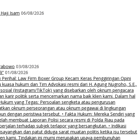
 Haji Isam
06/08/2026
Prabowo
03/08/2026
i”
01/08/2026
rihal: Law Firm Boxer Group Kecam Keras Penggiringan Opini
uasa hukum dan Tim Advokasi resmi dari H. Agung Nugroho, S.E.,
 sosial (Instagram/TikTok) yang disebarkan oleh oknum pengacara
an karir politik serta mencemarkan nama baik klien kami. Dalam hal
 Hukum yang Tegas: Persoalan sengketa atau pengurusan
ibatkan oknum perseorangan atau oknum pegawai di lingkungan
pun dengan peristiwa tersebut. • Fakta Hukum: Mereka Sendiri yang
elah membuat Laporan Polisi secara resmi di Polda Riau pada
rjalan terhadap subjek terlapor yang bersangkutan. • Indikasi
sayangkan dan patut diduga sarat muatan politis ketika isu tersebut
klien kami. Tindakan ini murni merupakan upaya pembunuhan