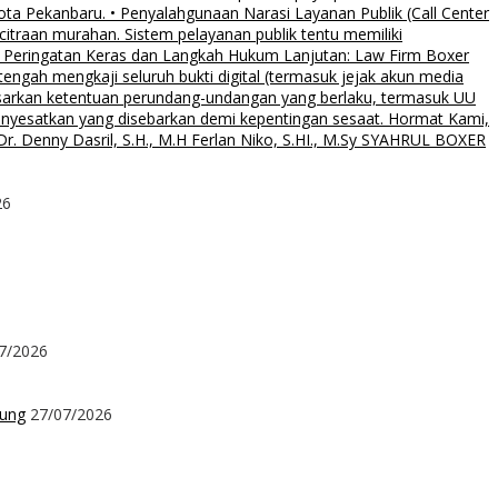
Kota Pekanbaru. • Penyalahgunaan Narasi Layanan Publik (Call Center
citraan murahan. Sistem pelayanan publik tentu memiliki
al. • Peringatan Keras dan Langkah Hukum Lanjutan: Law Firm Boxer
ngah mengkaji seluruh bukti digital (termasuk jejak akun media
asarkan ketentuan perundang-undangan yang berlaku, termasuk UU
menyesatkan yang disebarkan demi kepentingan sesaat. Hormat Kami,
. Denny Dasril, S.H., M.H Ferlan Niko, S.HI., M.Sy SYAHRUL BOXER
26
7/2026
kung
27/07/2026