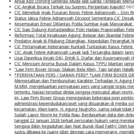
Arisal Aziz Dorong Generasi Muda Jadi Garda Terdepan Menjag
CIC Angkat Bicara Terkait Isu Surpres Pergantian Kapolri?
06/
CIC Menelisik Jejak Pusaran Bisnis Febrie Adriansyah – Don 
Status Jaksa Febrie Adriansyah Dicopot Sementara,CIC Desak
Kesempatan Emas! Ditlantas Polda Sumbar Ajak Masyaraka
CIC Siap Dukung Kortastipidkor Polri Hadapi Praperadilan Feb
Reformasi Total Kejaksaan Agung: Belajar dari Skandal Febr
Predator Anak di Pilubang Ditangkap, Kepedulian Perangkat 
CIC Pertanyakan Keberanian Kuntadi Tuntaskan Kasus Febrie
CIC: Anak Febrie Adriansyah Layak Jadi Tersangka dalam Jari
Usai Diperiksa Kejati DKI, Entjik S. Djafar dan Kuseryansyah 
CIC Mencium Aroma Busuk Dalam Kasus TPPU Mantan Jampids
“Law Firm Boxer Group: Silakan Bela Klien, Tapi Jangan Ha
*PERNYATAAN PERS / SIARAN PERS* *LAW FIRM BOXER GROUP*
Menyesatkan dan Pembunuhan Karakter Terhadap H. Agung Nu
M.MM, mengeluarkan pernyataan pers yang sangat tegas menyu
tertentu. Narasi tersebut dinilai sengaja mencatut akun resm
ini, Law Firm Boxer Group menegaskan beberapa poin pentin
administrasi kependudukan/aset yang disuarakan di media s
kecamatan. Klien kami, H. Agung Nugroho, sama sekali tidak 
Sudah Lapor Resmi ke Polda Riau: Berdasarkan data dan doku
tanggal 22 Januari 2026 terkait persoalan hukum yang mereka
Sengaja Bikin Kegaduhan dan Niat Buruk (Bad Faith): Oleh kar
justru dibawa ke ruang siber dengan cara menyerang, menjel