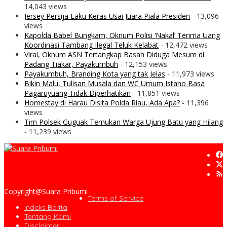
14,043 views
Jersey Persija Laku Keras Usai Juara Piala Presiden
- 13,096
views
Kapolda Babel Bungkam, Oknum Polisi ‘Nakal’ Terima Uang
Koordinasi Tambang Ilegal Teluk Kelabat
- 12,472 views
Viral, Oknum ASN Tertangkap Basah Diduga Mesum di
Padang Tiakar, Payakumbuh
- 12,153 views
Payakumbuh, Branding Kota yang tak Jelas
- 11,973 views
Bikin Malu, Tulisan Musala dan WC Umum Istano Basa
Pagaruyuang Tidak Diperhatikan
- 11,851 views
Homestay di Harau Disita Polda Riau, Ada Apa?
- 11,396
views
Tim Polsek Guguak Temukan Warga Ujung Batu yang Hilang
- 11,239 views
Copyright@Suara Pribumi
Terms of Service
Indeks Berita
Tentang Kami
Disclaimer