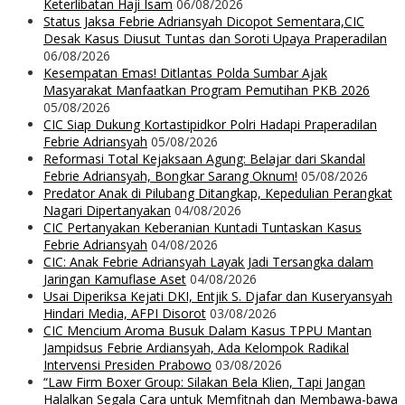
Keterlibatan Haji Isam
06/08/2026
Status Jaksa Febrie Adriansyah Dicopot Sementara,CIC
Desak Kasus Diusut Tuntas dan Soroti Upaya Praperadilan
06/08/2026
Kesempatan Emas! Ditlantas Polda Sumbar Ajak
Masyarakat Manfaatkan Program Pemutihan PKB 2026
05/08/2026
CIC Siap Dukung Kortastipidkor Polri Hadapi Praperadilan
Febrie Adriansyah
05/08/2026
Reformasi Total Kejaksaan Agung: Belajar dari Skandal
Febrie Adriansyah, Bongkar Sarang Oknum!
05/08/2026
Predator Anak di Pilubang Ditangkap, Kepedulian Perangkat
Nagari Dipertanyakan
04/08/2026
CIC Pertanyakan Keberanian Kuntadi Tuntaskan Kasus
Febrie Adriansyah
04/08/2026
CIC: Anak Febrie Adriansyah Layak Jadi Tersangka dalam
Jaringan Kamuflase Aset
04/08/2026
Usai Diperiksa Kejati DKI, Entjik S. Djafar dan Kuseryansyah
Hindari Media, AFPI Disorot
03/08/2026
CIC Mencium Aroma Busuk Dalam Kasus TPPU Mantan
Jampidsus Febrie Ardiansyah, Ada Kelompok Radikal
Intervensi Presiden Prabowo
03/08/2026
“Law Firm Boxer Group: Silakan Bela Klien, Tapi Jangan
Halalkan Segala Cara untuk Memfitnah dan Membawa-bawa