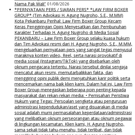
Nama Pak Wali”
01/08/2026
*PERNYATAAN PERS / SIARAN PERS* *LAW FIRM BOXER
GROUP* (Tim Advokasi H. Agung Nugroho, S.E., M.MM)
Kota Pekanbaru Perihal: Law Firm Boxer Group Kecam
Keras Penggiringan Opini Menyesatkan dan Pembunuhan
Karakter Terhadap H. Agung Nugroho di Media Sosial
PEKANBARU – Law Firm Boxer Group selaku kuasa hukum
dan Tim Advokasi resmi dari H. Agung Nugroho, S.E., M.MM,
mengeluarkan pernyataan pers yang sangat tegas menyusul
maraknya konten video, Reel, serta narasi provokatif di
media sosial (Instagram/TikTok) yang disebarkan oleh
oknum pengacara tertentu. Narasi tersebut dinilai sengaja
mencatut akun resmi, memutarbalikkan fakta, dan
menggiring opini publik demi menjatuhkan karir politik serta
mencemarkan nama baik klien kami. Dalam hal ini, Law Firm
Boxer Group menegaskan beberapa poin penting kepada
masyarakat dan rekan-rekan media: • Pemisahan Peristiwa
Hukum yang Tegas: Persoalan sengketa atau pengurusan
administrasi kependudukan/aset yang disuarakan di media
sosial adalah murni permasalahan keperdataan/administrasi
yang melibatkan oknum perseorangan atau oknum pegawai
di lingkungan kecamatan. Klien kami, H. Agung Nugroho,
sama sekali tidak tahu-menahu, tidak terlibat, dan tidak