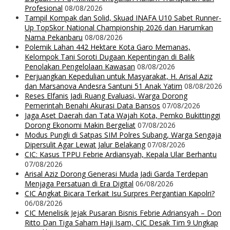
Profesional
08/08/2026
Tampil Kompak dan Solid, Skuad INAFA U10 Sabet Runner-
Up TopSkor National Championship 2026 dan Harumkan
Nama Pekanbaru
08/08/2026
Polemik Lahan 442 Hektare Kota Garo Memanas,
Kelompok Tani Soroti Dugaan Kepentingan di Balik
Penolakan Pengelolaan Kawasan
08/08/2026
Perjuangkan Kepedulian untuk Masyarakat, H. Arisal Aziz
dan Marsanova Andesra Santuni 51 Anak Yatim
08/08/2026
Reses Elfanis Jadi Ruang Evaluasi, Warga Dorong
Pemerintah Benahi Akurasi Data Bansos
07/08/2026
Jaga Aset Daerah dan Tata Wajah Kota, Pemko Bukittinggi
Dorong Ekonomi Makin Bergeliat
07/08/2026
Modus Pungli di Satpas SIM Polres Subang, Warga Sengaja
Dipersulit Agar Lewat Jalur Belakang
07/08/2026
CIC: Kasus TPPU Febrie Ardiansyah, Kepala Ular Berhantu
07/08/2026
Arisal Aziz Dorong Generasi Muda Jadi Garda Terdepan
Menjaga Persatuan di Era Digital
06/08/2026
CIC Angkat Bicara Terkait Isu Surpres Pergantian Kapolri?
06/08/2026
CIC Menelisik Jejak Pusaran Bisnis Febrie Adriansyah – Don
Ritto Dan Tiga Saham Haji Isam, CIC Desak Tim 9 Ungkap