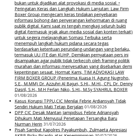
bukan untuk dijadikan alat provokasi di media sosial. •
Peringatan Keras dan Langkah Hukum Lanjutan: Law Firm
Boxer Group mengecam keras tindakan penyebaran
informasi bohong dan penyerangan kehormatan di ruang
publik digital. Kami saat ini tengah mengkaji seluruh bukti
digital (termasuk jejak akun media sosial dan konten terkait)
untuk segera melayangkan Somasi Terbuka serta
menempuh langkah hukum pidana secara tegas
berdasarkan ketentuan perundang-undangan yang berlaku,
termasuk UU ITE dan KUHP. Demikian pernyataan pers ini
disampaikan agar publik tidak terkecoh oleh framing politik
murahan dan informasi menyesatkan yang disebarkan demi
kepentingan sesaat. Hormat Kami, TIM ADVOKASI LAW
FIRM BOXER GROUP (Penerima Kuasa H. Agung Nugroho,
S.E., M.MM) Dr. Azzuhri Al Bajuri, S.HI., M.HI., CPL Dr. Denny
Dasril, S.H., M.H Ferlan Niko, S.HI., M.Sy SYAHRUL BOXER
01/08/2026
Kasus Korupsi TPPU,CIC Menilai Febrie Ardiansyah Tidak
Sendiri Hukum Mati Tetap Berjalan
01/08/2026
DPP CIC Desak Mantan Jampidsus Febrie Adriansyah
Dihukum Mati Menyusul Penetapan Tersangka Baru
Nurman Herin
31/07/2026
Pisah Sambut Kapolres Payakumbuh, Zulmaeta Apresiasi
AKBP Ricky Ricardo atas Kepemimpinan
30/07/2026