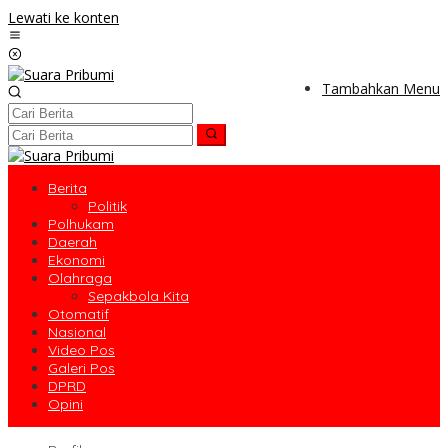
Lewati ke konten
Tambahkan Menu
Berita
Politik
Polhukam
Daerah
Ekonomi
Olahraga
Sepakbola Kita
Otomatif
Nasional
Video Pos
Galeri Pos
DPRD
Opini