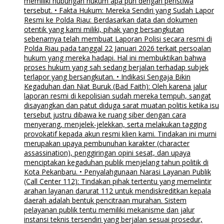
memiliki hubungan hukum apa pun dengan peristiwa
tersebut. • Fakta Hukum: Mereka Sendiri yang Sudah Lapor
Resmi ke Polda Riau: Berdasarkan data dan dokumen
otentik yang kami miliki, pihak yang bersangkutan
sebenarnya telah membuat Laporan Polisi secara resmi di
Polda Riau pada tanggal 22 Januari 2026 terkait persoalan
hukum yang mereka hadapi. Hal ini membuktikan bahwa
proses hukum yang sah sedang berjalan terhadap subjek
terlapor yang bersangkutan. • Indikasi Sengaja Bikin
Kegaduhan dan Niat Buruk (Bad Faith): Oleh karena jalur
laporan resmi di kepolisian sudah mereka tempuh, sangat
disayangkan dan patut diduga sarat muatan politis ketika isu
tersebut justru dibawa ke ruang siber dengan cara
menyerang, menjelek-jelekkan, serta melakukan tagging
provokatif kepada akun resmi klien kami. Tindakan ini murni
merupakan upaya pembunuhan karakter (character
assassination), penggiringan opini sesat, dan upaya
menciptakan kegaduhan publik menjelang tahun politik di
Kota Pekanbaru. • Penyalahgunaan Narasi Layanan Publik
(Call Center 112): Tindakan pihak tertentu yang memelintir
arahan layanan darurat 112 untuk mendiskreditkan kepala
daerah adalah bentuk pencitraan murahan. Sistem
pelayanan publik tentu memiliki mekanisme dan jalur
instansi teknis tersendiri yang berjalan sesuai prosedur,