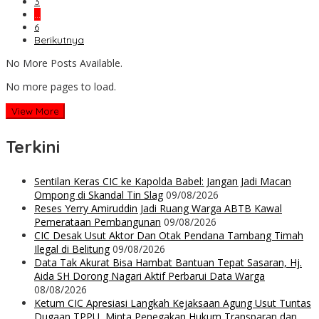
3
…
6
Berikutnya
No More Posts Available.
No more pages to load.
View More
Terkini
Sentilan Keras CIC ke Kapolda Babel: Jangan Jadi Macan
Ompong di Skandal Tin Slag
09/08/2026
Reses Yerry Amiruddin Jadi Ruang Warga ABTB Kawal
Pemerataan Pembangunan
09/08/2026
CIC Desak Usut Aktor Dan Otak Pendana Tambang Timah
Ilegal di Belitung
09/08/2026
Data Tak Akurat Bisa Hambat Bantuan Tepat Sasaran, Hj.
Aida SH Dorong Nagari Aktif Perbarui Data Warga
08/08/2026
Ketum CIC Apresiasi Langkah Kejaksaan Agung Usut Tuntas
Dugaan TPPU, Minta Penegakan Hukum Transparan dan