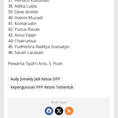
37. Hendro Kusumah
38. Adika Lubis
39. Dewi Arimbi
40. Hakim Muzadi
41. Komarudin
42. Yunus Razak
43. Ainul Yaqin
44. Chairunisa
45. Yudhistira Raditya Soesatyo
46. Sarah Larasati
Pewarta: Syafri Ario, S. Hum
Audy Joinaldy Jadi Ketua DPP
Kepengurusan PPP Resmi Terbentuk
Ikuti Kami