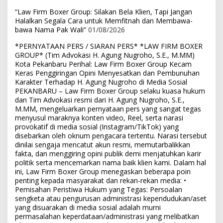
“Law Firm Boxer Group: Silakan Bela Klien, Tapi Jangan
Halalkan Segala Cara untuk Memfitnah dan Membawa-
bawa Nama Pak Wali”
01/08/2026
*PERNYATAAN PERS / SIARAN PERS* *LAW FIRM BOXER
GROUP* (Tim Advokasi H. Agung Nugroho, S.E., M.MM)
Kota Pekanbaru Perihal: Law Firm Boxer Group Kecam
Keras Penggiringan Opini Menyesatkan dan Pembunuhan
Karakter Terhadap H. Agung Nugroho di Media Sosial
PEKANBARU – Law Firm Boxer Group selaku kuasa hukum
dan Tim Advokasi resmi dari H. Agung Nugroho, S.E.,
M.MM, mengeluarkan pernyataan pers yang sangat tegas
menyusul maraknya konten video, Reel, serta narasi
provokatif di media sosial (Instagram/TikTok) yang
disebarkan oleh oknum pengacara tertentu. Narasi tersebut
dinilai sengaja mencatut akun resmi, memutarbalikkan
fakta, dan menggiring opini publik demi menjatuhkan karir
politik serta mencemarkan nama baik klien kami. Dalam hal
ini, Law Firm Boxer Group menegaskan beberapa poin
penting kepada masyarakat dan rekan-rekan media: •
Pemisahan Peristiwa Hukum yang Tegas: Persoalan
sengketa atau pengurusan administrasi kependudukan/aset
yang disuarakan di media sosial adalah murni
permasalahan keperdataan/administrasi yang melibatkan