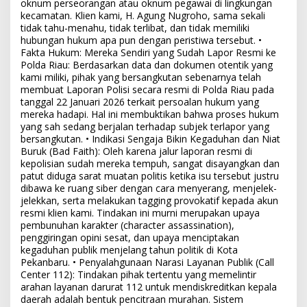
oknum perseorangan atau oknum pegawai di lingkungan
kecamatan. Klien kami, H. Agung Nugroho, sama sekali
tidak tahu-menahu, tidak terlibat, dan tidak memiliki
hubungan hukum apa pun dengan peristiwa tersebut. •
Fakta Hukum: Mereka Sendiri yang Sudah Lapor Resmi ke
Polda Riau: Berdasarkan data dan dokumen otentik yang
kami miliki, pihak yang bersangkutan sebenarnya telah
membuat Laporan Polisi secara resmi di Polda Riau pada
tanggal 22 Januari 2026 terkait persoalan hukum yang
mereka hadapi. Hal ini membuktikan bahwa proses hukum
yang sah sedang berjalan terhadap subjek terlapor yang
bersangkutan. • Indikasi Sengaja Bikin Kegaduhan dan Niat
Buruk (Bad Faith): Oleh karena jalur laporan resmi di
kepolisian sudah mereka tempuh, sangat disayangkan dan
patut diduga sarat muatan politis ketika isu tersebut justru
dibawa ke ruang siber dengan cara menyerang, menjelek-
jelekkan, serta melakukan tagging provokatif kepada akun
resmi klien kami. Tindakan ini murni merupakan upaya
pembunuhan karakter (character assassination),
penggiringan opini sesat, dan upaya menciptakan
kegaduhan publik menjelang tahun politik di Kota
Pekanbaru. • Penyalahgunaan Narasi Layanan Publik (Call
Center 112): Tindakan pihak tertentu yang memelintir
arahan layanan darurat 112 untuk mendiskreditkan kepala
daerah adalah bentuk pencitraan murahan. Sistem