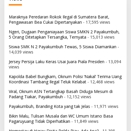
Maraknya Peredaran Rokok Ilegal di Sumatera Barat,
Pengawasan Bea Cukai Dipertanyakan
- 17,595 views
Ngeri, Dugaan Penganiayaan Siswa SMKN 2 Payakumbuh,
5 Orang Ditetapkan Tersangka, Ternyata
- 15,013 views
Siswa SMK N 2 Payakumbuh Tewas, 5 Siswa Diamankan
-
14,039 views
Jersey Persija Laku Keras Usai Juara Piala Presiden
- 13,094
views
Kapolda Babel Bungkam, Oknum Polisi ‘Nakal’ Terima Uang
Koordinasi Tambang Ilegal Teluk Kelabat
- 12,468 views
Viral, Oknum ASN Tertangkap Basah Diduga Mesum di
Padang Tiakar, Payakumbuh
- 12,152 views
Payakumbuh, Branding Kota yang tak Jelas
- 11,971 views
Bikin Malu, Tulisan Musala dan WC Umum Istano Basa
Pagaruyuang Tidak Diperhatikan
- 11,849 views
Homestay di Harau Disita Polda Riau, Ada Apa?
- 11,395