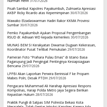
Nurman Herin
31/07/2026
Pisah Sambut Kapolres Payakumbuh, Zulmaeta Apresiasi
AKBP Ricky Ricardo atas Kepemimpinan
30/07/2026
Wawako Elzadaswarman Hadiri Rakor KKMA Provinsi
Sumbar
30/07/2026
Pemko Payakumbuh Ajukan Proposal Pengembangan
RSUD dr. Adnaan WD kepada Kemenkes
30/07/2026
MUNAS BEM SI Kerakyatan Diwarnai Dugaan Kekerasan,
Koordinator Pusat Terlibat Pemukulan
29/07/2026
Pameran Foto “Prahara Pulau Emas” di Istano Basa
Pagaruyung Jadi Pengingat Pentingnya Kesiapsiagaan
Bencana
29/07/2026
LPPBI Akan Laporkan Perwira Berinisial F ke Propam
Mabes Polri, Desak PTDH
29/07/2026
Pengacara Muhammad Ali Harahap Apresiasi Respons
Kompolnas, Harap Polda Metro Jaya Segera Berikan
Kepastian Hukum
28/07/2026
Praktik Pungli di Satpas SIM Polresta Bekasi Kota
Merajalela, Tidak Gentar Intruksi Kapolres Karena Ada