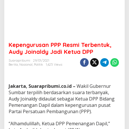
T
e
r
b
e
n
t
u
Kepengurusan PPP Resmi Terbentuk,
k
,
Audy Joinaldy Jadi Ketua DPP
A
u
Suarapribumi
29/01/2021
Berita
,
Nasional
,
Politik
1,625 Views
d
y
J
o
Jakarta, Suarapribumi.co.id –
Wakil Gubernur
i
n
Sumbar terpilih berdasarkan suara terbanyak,
a
Audy Joinaldy didaulat sebagai Ketua DPP Bidang
l
Pemenangan Dapil dalam kepengurusan pusat
d
Partai Persatuan Pembangunan (PPP).
y
J
a
“Alhamdulillah, Ketua DPP Pemenangan Dapil,”
d