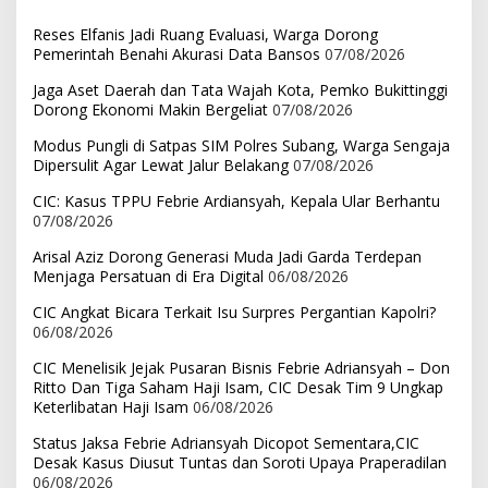
Reses Elfanis Jadi Ruang Evaluasi, Warga Dorong
Pemerintah Benahi Akurasi Data Bansos
07/08/2026
Jaga Aset Daerah dan Tata Wajah Kota, Pemko Bukittinggi
Dorong Ekonomi Makin Bergeliat
07/08/2026
Modus Pungli di Satpas SIM Polres Subang, Warga Sengaja
Dipersulit Agar Lewat Jalur Belakang
07/08/2026
CIC: Kasus TPPU Febrie Ardiansyah, Kepala Ular Berhantu
07/08/2026
Arisal Aziz Dorong Generasi Muda Jadi Garda Terdepan
Menjaga Persatuan di Era Digital
06/08/2026
CIC Angkat Bicara Terkait Isu Surpres Pergantian Kapolri?
06/08/2026
CIC Menelisik Jejak Pusaran Bisnis Febrie Adriansyah – Don
Ritto Dan Tiga Saham Haji Isam, CIC Desak Tim 9 Ungkap
Keterlibatan Haji Isam
06/08/2026
Status Jaksa Febrie Adriansyah Dicopot Sementara,CIC
Desak Kasus Diusut Tuntas dan Soroti Upaya Praperadilan
06/08/2026