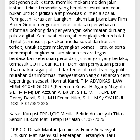
pelayanan publik tentu memiliki mekanisme dan jalur
instansi teknis tersendiri yang berjalan sesuai prosedur,
bukan untuk dijadikan alat provokasi di media sosial. •
Peringatan Keras dan Langkah Hukum Lanjutan: Law Firm
Boxer Group mengecam keras tindakan penyebaran
informasi bohong dan penyerangan kehormatan di ruang
publik digital. Kami saat ini tengah mengkaji seluruh bukti
digital (termasuk jejak akun media sosial dan konten
terkait) untuk segera melayangkan Somasi Terbuka serta
menempuh langkah hukum pidana secara tegas
berdasarkan ketentuan perundang-undangan yang berlaku,
termasuk UU ITE dan KUHP. Demikian pernyataan pers ini
disampaikan agar publik tidak terkecoh oleh framing politik
murahan dan informasi menyesatkan yang disebarkan demi
kepentingan sesaat. Hormat Kami, TIM ADVOKASI LAW
FIRM BOXER GROUP (Penerima Kuasa H. Agung Nugroho,
S.E., M.MM) Dr. Azzuhri Al Bajuri, S.HI., M.HI., CPL Dr.
Denny Dasril, S.H., M.H Ferlan Niko, S.HI., M.Sy SYAHRUL
BOXER
01/08/2026
Kasus Korupsi TPPU,CIC Menilai Febrie Ardiansyah Tidak
Sendiri Hukum Mati Tetap Berjalan
01/08/2026
DPP CIC Desak Mantan Jampidsus Febrie Adriansyah
Dihukum Mati Menyusul Penetapan Tersangka Baru