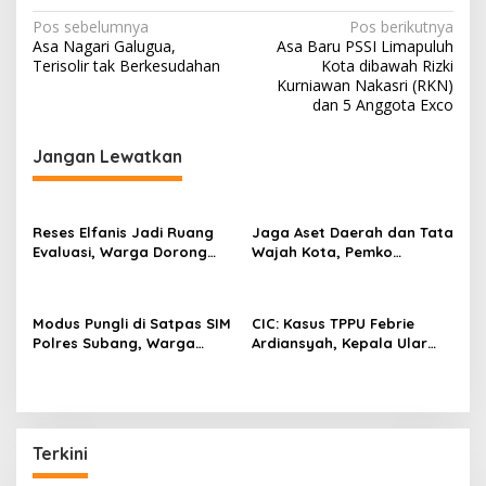
N
Pos sebelumnya
Pos berikutnya
Asa Nagari Galugua,
Asa Baru PSSI Limapuluh
a
Terisolir tak Berkesudahan
Kota dibawah Rizki
v
Kurniawan Nakasri (RKN)
dan 5 Anggota Exco
i
g
Jangan Lewatkan
a
s
Reses Elfanis Jadi Ruang
Jaga Aset Daerah dan Tata
i
Evaluasi, Warga Dorong
Wajah Kota, Pemko
p
Pemerintah Benahi Akurasi
Bukittinggi Dorong Ekonomi
Data Bansos
Makin Bergeliat
o
Modus Pungli di Satpas SIM
CIC: Kasus TPPU Febrie
s
Polres Subang, Warga
Ardiansyah, Kepala Ular
Sengaja Dipersulit Agar
Berhantu
Lewat Jalur Belakang
Terkini