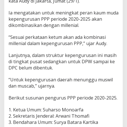
kata Audy di Jakarta, Jumat (29/1).
i
K
Ia mengatakan untuk meningkat peran kaum muda
e
kepengurusan PPP periode 2020-2025 akan
t
u
dikombinasikan dengan millenial.
a
D
“Sesuai perkataan ketum akan ada kombinasi
P
millenial dalam kepengurusan PPP,” ujar Audy.
P
Lanjutnya, dalam struktur kepengurusan ini masih
di tingkat pusat sedangkan untuk DPW sampai ke
DPC belum dibentuk.
“Untuk kepengurusan daerah menunggu muswil
dan muscab,” ujarnya.
Berikut susunan pengurus PPP periode 2020-2025.
1. Ketua Umum: Suharso Monoarfa
2. Sekretaris Jenderal: Arwani Thomafi
3. Bendahara Umum: Surya Batara Kartika