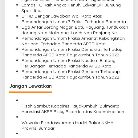
s
Lamos FC Raih Angka Penuh, Edwar DF: Junjung
i
Sportifitas
DPRD Dengar Jawaban Wali Kota Atas
p
Pemandangan Umum 7 Fraksi Terhadap Ranperda
o
APBD Kota Payakumbuh Tahun Anggaran 2022
Liga Antar Jorong Nagari Batu Payuang, Tundukkan
Jorong Koto Malintang, Lareh Nan Panjang Ke
s
Puncak Klasemen
Pemandangan Umum Fraksi Amanat Kebangkitan
Nasional Terhadap Ranperda APBD Kota
Payakumbuh Tahun 2022
Pemandangan Umum Fraksi Demokrat Terhadap
Ranperda APBD Kota Payakumbuh Tahun 2022
Pemandangan Umum Fraksi Nasdem Bintang
Perjuangan Terhadap Ranperda APBD Kota
Payakumbuh Tahun 2022
Pemandangan Umum Fraksi Gerindra Terhadap
Ranperda APBD Kota Payakumbuh Tahun 2022
Jangan Lewatkan
Pisah Sambut Kapolres Payakumbuh, Zulmaeta
Apresiasi AKBP Ricky Ricardo atas Kepemimpinan
Wawako Elzadaswarman Hadiri Rakor KKMA
Provinsi Sumbar