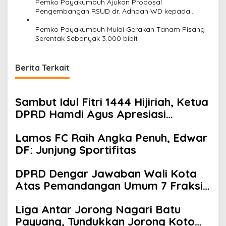
Pemko Payakumbuh Ajukan Proposal
Pengembangan RSUD dr. Adnaan WD kepada
Kemenkes
Pemko Payakumbuh Mulai Gerakan Tanam Pisang
Serentak Sebanyak 3.000 bibit
Berita Terkait
Sambut Idul Fitri 1444 Hijiriah, Ketua
DPRD Hamdi Agus Apresiasi
Pemerintah Kota Payakumbuh
Lamos FC Raih Angka Penuh, Edwar
DF: Junjung Sportifitas
DPRD Dengar Jawaban Wali Kota
Atas Pemandangan Umum 7 Fraksi
Terhadap Ranperda APBD Kota
Liga Antar Jorong Nagari Batu
Payakumbuh Tahun Anggaran 2022
Payuang, Tundukkan Jorong Koto