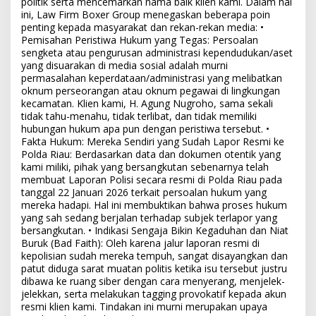
politik serta mencemarkan nama baik klien kami. Dalam hal
ini, Law Firm Boxer Group menegaskan beberapa poin
penting kepada masyarakat dan rekan-rekan media: •
Pemisahan Peristiwa Hukum yang Tegas: Persoalan
sengketa atau pengurusan administrasi kependudukan/aset
yang disuarakan di media sosial adalah murni
permasalahan keperdataan/administrasi yang melibatkan
oknum perseorangan atau oknum pegawai di lingkungan
kecamatan. Klien kami, H. Agung Nugroho, sama sekali
tidak tahu-menahu, tidak terlibat, dan tidak memiliki
hubungan hukum apa pun dengan peristiwa tersebut. •
Fakta Hukum: Mereka Sendiri yang Sudah Lapor Resmi ke
Polda Riau: Berdasarkan data dan dokumen otentik yang
kami miliki, pihak yang bersangkutan sebenarnya telah
membuat Laporan Polisi secara resmi di Polda Riau pada
tanggal 22 Januari 2026 terkait persoalan hukum yang
mereka hadapi. Hal ini membuktikan bahwa proses hukum
yang sah sedang berjalan terhadap subjek terlapor yang
bersangkutan. • Indikasi Sengaja Bikin Kegaduhan dan Niat
Buruk (Bad Faith): Oleh karena jalur laporan resmi di
kepolisian sudah mereka tempuh, sangat disayangkan dan
patut diduga sarat muatan politis ketika isu tersebut justru
dibawa ke ruang siber dengan cara menyerang, menjelek-
jelekkan, serta melakukan tagging provokatif kepada akun
resmi klien kami. Tindakan ini murni merupakan upaya