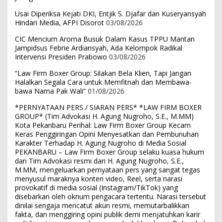
Usai Diperiksa Kejati DKI, Entjik S. Djafar dan Kuseryansyah
Hindari Media, AFPI Disorot
03/08/2026
CIC Mencium Aroma Busuk Dalam Kasus TPPU Mantan
Jampidsus Febrie Ardiansyah, Ada Kelompok Radikal
Intervensi Presiden Prabowo
03/08/2026
“Law Firm Boxer Group: Silakan Bela Klien, Tapi Jangan
Halalkan Segala Cara untuk Memfitnah dan Membawa-
bawa Nama Pak Wali”
01/08/2026
*PERNYATAAN PERS / SIARAN PERS* *LAW FIRM BOXER
GROUP* (Tim Advokasi H. Agung Nugroho, S.E., M.MM)
Kota Pekanbaru Perihal: Law Firm Boxer Group Kecam
Keras Penggiringan Opini Menyesatkan dan Pembunuhan
Karakter Terhadap H. Agung Nugroho di Media Sosial
PEKANBARU – Law Firm Boxer Group selaku kuasa hukum
dan Tim Advokasi resmi dari H. Agung Nugroho, S.E.,
M.MM, mengeluarkan pernyataan pers yang sangat tegas
menyusul maraknya konten video, Reel, serta narasi
provokatif di media sosial (Instagram/TikTok) yang
disebarkan oleh oknum pengacara tertentu. Narasi tersebut
dinilai sengaja mencatut akun resmi, memutarbalikkan
fakta, dan menggiring opini publik demi menjatuhkan karir