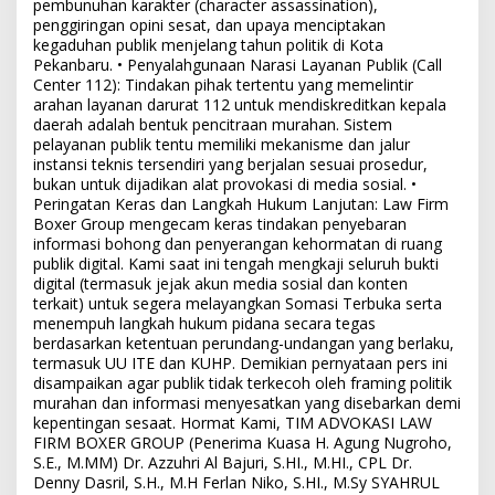
pembunuhan karakter (character assassination),
penggiringan opini sesat, dan upaya menciptakan
kegaduhan publik menjelang tahun politik di Kota
Pekanbaru. • Penyalahgunaan Narasi Layanan Publik (Call
Center 112): Tindakan pihak tertentu yang memelintir
arahan layanan darurat 112 untuk mendiskreditkan kepala
daerah adalah bentuk pencitraan murahan. Sistem
pelayanan publik tentu memiliki mekanisme dan jalur
instansi teknis tersendiri yang berjalan sesuai prosedur,
bukan untuk dijadikan alat provokasi di media sosial. •
Peringatan Keras dan Langkah Hukum Lanjutan: Law Firm
Boxer Group mengecam keras tindakan penyebaran
informasi bohong dan penyerangan kehormatan di ruang
publik digital. Kami saat ini tengah mengkaji seluruh bukti
digital (termasuk jejak akun media sosial dan konten
terkait) untuk segera melayangkan Somasi Terbuka serta
menempuh langkah hukum pidana secara tegas
berdasarkan ketentuan perundang-undangan yang berlaku,
termasuk UU ITE dan KUHP. Demikian pernyataan pers ini
disampaikan agar publik tidak terkecoh oleh framing politik
murahan dan informasi menyesatkan yang disebarkan demi
kepentingan sesaat. Hormat Kami, TIM ADVOKASI LAW
FIRM BOXER GROUP (Penerima Kuasa H. Agung Nugroho,
S.E., M.MM) Dr. Azzuhri Al Bajuri, S.HI., M.HI., CPL Dr.
Denny Dasril, S.H., M.H Ferlan Niko, S.HI., M.Sy SYAHRUL