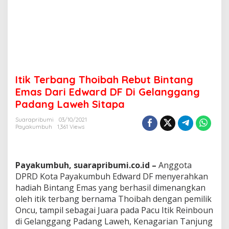
b
u
t
B
i
n
t
a
Itik Terbang Thoibah Rebut Bintang
n
g
Emas Dari Edward DF Di Gelanggang
E
Padang Laweh Sitapa
m
a
Suarapribumi
03/10/2021
s
Payakumbuh
1,361 Views
D
a
r
i
Payakumbuh, suarapribumi.co.id –
Anggota
E
DPRD Kota Payakumbuh Edward DF menyerahkan
d
hadiah Bintang Emas yang berhasil dimenangkan
w
oleh itik terbang bernama Thoibah dengan pemilik
a
r
Oncu, tampil sebagai Juara pada Pacu Itik Reinboun
d
di Gelanggang Padang Laweh, Kenagarian Tanjung
D