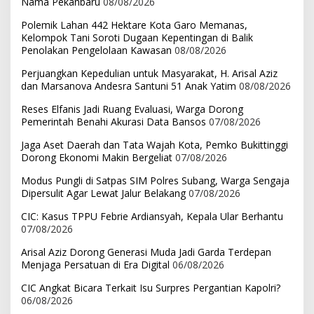
Nama Pekanbaru
08/08/2026
Polemik Lahan 442 Hektare Kota Garo Memanas,
Kelompok Tani Soroti Dugaan Kepentingan di Balik
Penolakan Pengelolaan Kawasan
08/08/2026
Perjuangkan Kepedulian untuk Masyarakat, H. Arisal Aziz
dan Marsanova Andesra Santuni 51 Anak Yatim
08/08/2026
Reses Elfanis Jadi Ruang Evaluasi, Warga Dorong
Pemerintah Benahi Akurasi Data Bansos
07/08/2026
Jaga Aset Daerah dan Tata Wajah Kota, Pemko Bukittinggi
Dorong Ekonomi Makin Bergeliat
07/08/2026
Modus Pungli di Satpas SIM Polres Subang, Warga Sengaja
Dipersulit Agar Lewat Jalur Belakang
07/08/2026
CIC: Kasus TPPU Febrie Ardiansyah, Kepala Ular Berhantu
07/08/2026
Arisal Aziz Dorong Generasi Muda Jadi Garda Terdepan
Menjaga Persatuan di Era Digital
06/08/2026
CIC Angkat Bicara Terkait Isu Surpres Pergantian Kapolri?
06/08/2026