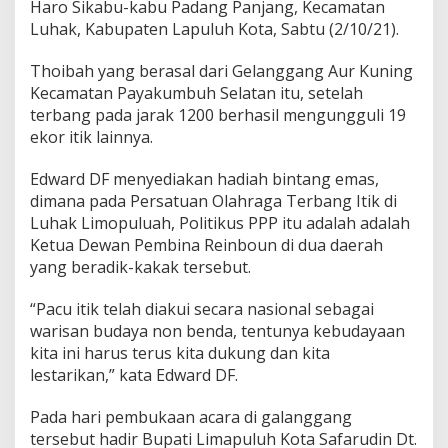
Haro Sikabu-kabu Padang Panjang, Kecamatan
F
Luhak, Kabupaten Lapuluh Kota, Sabtu (2/10/21).
D
i
G
Thoibah yang berasal dari Gelanggang Aur Kuning
e
Kecamatan Payakumbuh Selatan itu, setelah
l
terbang pada jarak 1200 berhasil mengungguli 19
a
ekor itik lainnya.
n
g
g
Edward DF menyediakan hadiah bintang emas,
a
dimana pada Persatuan Olahraga Terbang Itik di
n
Luhak Limopuluah, Politikus PPP itu adalah adalah
g
Ketua Dewan Pembina Reinboun di dua daerah
P
yang beradik-kakak tersebut.
a
d
a
“Pacu itik telah diakui secara nasional sebagai
n
warisan budaya non benda, tentunya kebudayaan
g
kita ini harus terus kita dukung dan kita
L
lestarikan,” kata Edward DF.
a
w
e
Pada hari pembukaan acara di galanggang
h
tersebut hadir Bupati Limapuluh Kota Safarudin Dt.
S