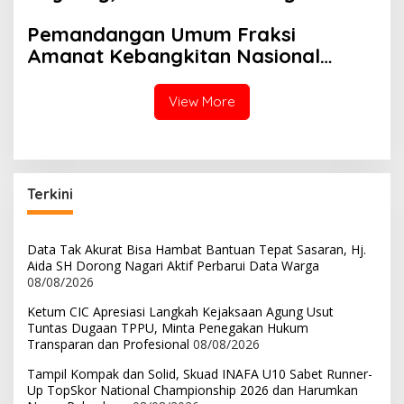
Malintang, Lareh Nan Panjang Ke
Pemandangan Umum Fraksi
Puncak Klasemen
Amanat Kebangkitan Nasional
Terhadap Ranperda APBD Kota
Payakumbuh Tahun 2022
View More
Terkini
Data Tak Akurat Bisa Hambat Bantuan Tepat Sasaran, Hj.
Aida SH Dorong Nagari Aktif Perbarui Data Warga
08/08/2026
Ketum CIC Apresiasi Langkah Kejaksaan Agung Usut
Tuntas Dugaan TPPU, Minta Penegakan Hukum
Transparan dan Profesional
08/08/2026
Tampil Kompak dan Solid, Skuad INAFA U10 Sabet Runner-
Up TopSkor National Championship 2026 dan Harumkan