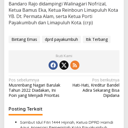
Bandaro Rajo didampingi Walinagari Nofrizal,
i
Ketua Bamus Eka, Ketua Reinboun Limapuluh Kota
t
a
YB. Dt. Permata Alam, serta Ketua Porti
p
Payakumbuh dan Limapuluh Kota. (crp)
a
Bintang Emas
dprd payakumbuh
Itik Terbang
Ikuti Kami
N
Pos sebelumnya
Pos berikutnya
Musrenbang Nagari Barulak
Hati-Hati, Kreditur Bandel
a
Tahun 2022 Diadakan, Ini
Adira Sekarang Bisa
v
Poin yang Menjadi Prioritas
Dipidana
i
Posting Terkait
g
a
Sambut Idul Fitri 1444 Hijiriah, Ketua DPRD Hamdi
Agus Apresiasi Pemerintah Kota Payakumbuh