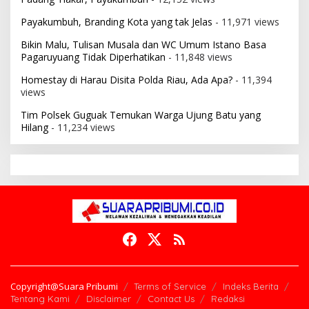
Payakumbuh, Branding Kota yang tak Jelas
- 11,971 views
Bikin Malu, Tulisan Musala dan WC Umum Istano Basa
Pagaruyuang Tidak Diperhatikan
- 11,848 views
Homestay di Harau Disita Polda Riau, Ada Apa?
- 11,394
views
Tim Polsek Guguak Temukan Warga Ujung Batu yang
Hilang
- 11,234 views
Copyright@Suara Pribumi
Terms of Service
Indeks Berita
Tentang Kami
Disclaimer
Contact Us
Redaksi