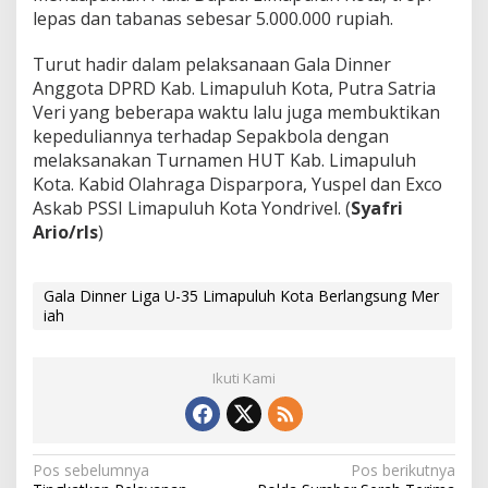
lepas dan tabanas sebesar 5.000.000 rupiah.
Turut hadir dalam pelaksanaan Gala Dinner
Anggota DPRD Kab. Limapuluh Kota, Putra Satria
Veri yang beberapa waktu lalu juga membuktikan
kepeduliannya terhadap Sepakbola dengan
melaksanakan Turnamen HUT Kab. Limapuluh
Kota. Kabid Olahraga Disparpora, Yuspel dan Exco
Askab PSSI Limapuluh Kota Yondrivel. (
Syafri
Ario/rls
)
Gala Dinner Liga U-35 Limapuluh Kota Berlangsung Mer
iah
Ikuti Kami
N
Pos sebelumnya
Pos berikutnya