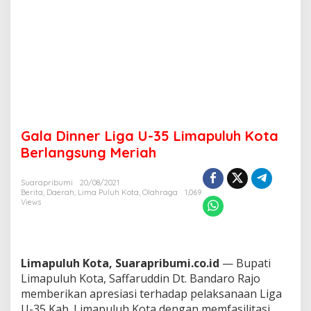
m
a
p
u
l
u
h
K
o
t
Gala Dinner Liga U-35 Limapuluh Kota
a
B
Berlangsung Meriah
e
r
l
Suarapribumi
20/08/2021
Berita
,
Daerah
,
Lima Puluh Kota
,
Olahraga
1,069
a
Views
n
g
s
u
n
Limapuluh Kota, Suarapribumi.co.id
— Bupati
g
Limapuluh Kota, Saffaruddin Dt. Bandaro Rajo
M
memberikan apresiasi terhadap pelaksanaan Liga
e
U-35 Kab. Limapuluh Kota dengan memfasilitasi
r