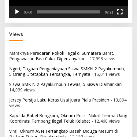
00:00
02:21
Views
Maraknya Peredaran Rokok Ilegal di Sumatera Barat,
Pengawasan Bea Cukai Dipertanyakan
- 17,593 views
Ngeri, Dugaan Penganiayaan Siswa SMKN 2 Payakumbuh,
5 Orang Ditetapkan Tersangka, Ternyata
- 15,011 views
Siswa SMK N 2 Payakumbuh Tewas, 5 Siswa Diamankan
-
14,039 views
Jersey Persija Laku Keras Usai Juara Piala Presiden
- 13,094
views
Kapolda Babel Bungkam, Oknum Polisi ‘Nakal’ Terima Uang
Koordinasi Tambang Ilegal Teluk Kelabat
- 12,468 views
Viral, Oknum ASN Tertangkap Basah Diduga Mesum di
Padang Tiakar, Payakumbuh
- 12,152 views