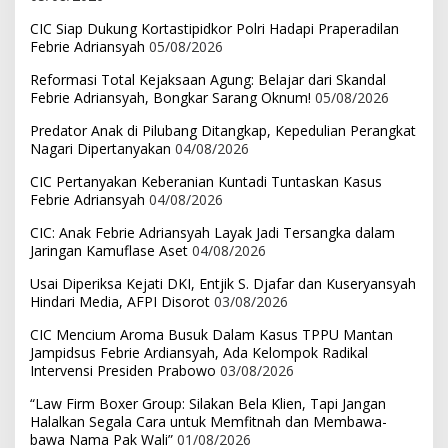
CIC Siap Dukung Kortastipidkor Polri Hadapi Praperadilan
Febrie Adriansyah
05/08/2026
Reformasi Total Kejaksaan Agung: Belajar dari Skandal
Febrie Adriansyah, Bongkar Sarang Oknum!
05/08/2026
Predator Anak di Pilubang Ditangkap, Kepedulian Perangkat
Nagari Dipertanyakan
04/08/2026
CIC Pertanyakan Keberanian Kuntadi Tuntaskan Kasus
Febrie Adriansyah
04/08/2026
CIC: Anak Febrie Adriansyah Layak Jadi Tersangka dalam
Jaringan Kamuflase Aset
04/08/2026
Usai Diperiksa Kejati DKI, Entjik S. Djafar dan Kuseryansyah
Hindari Media, AFPI Disorot
03/08/2026
CIC Mencium Aroma Busuk Dalam Kasus TPPU Mantan
Jampidsus Febrie Ardiansyah, Ada Kelompok Radikal
Intervensi Presiden Prabowo
03/08/2026
“Law Firm Boxer Group: Silakan Bela Klien, Tapi Jangan
Halalkan Segala Cara untuk Memfitnah dan Membawa-
bawa Nama Pak Wali”
01/08/2026