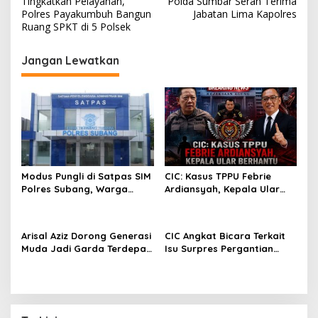
Tingkatkan Pelayanan,
Polda Sumbar Serah Terima
a
Polres Payakumbuh Bangun
Jabatan Lima Kapolres
v
Ruang SPKT di 5 Polsek
i
Jangan Lewatkan
g
a
s
i
p
o
Modus Pungli di Satpas SIM
CIC: Kasus TPPU Febrie
s
Polres Subang, Warga
Ardiansyah, Kepala Ular
Sengaja Dipersulit Agar
Berhantu
Lewat Jalur Belakang
Arisal Aziz Dorong Generasi
CIC Angkat Bicara Terkait
Muda Jadi Garda Terdepan
Isu Surpres Pergantian
Menjaga Persatuan di Era
Kapolri?
Digital