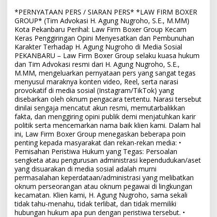
*PERNYATAAN PERS / SIARAN PERS* *LAW FIRM BOXER
GROUP* (Tim Advokasi H. Agung Nugroho, S.E., M.MM)
Kota Pekanbaru Perihal: Law Firm Boxer Group Kecam
Keras Penggiringan Opini Menyesatkan dan Pembunuhan
Karakter Terhadap H. Agung Nugroho di Media Sosial
PEKANBARU – Law Firm Boxer Group selaku kuasa hukum
dan Tim Advokasi resmi dari H. Agung Nugroho, S.E.,
M.MM, mengeluarkan pernyataan pers yang sangat tegas
menyusul maraknya konten video, Reel, serta narasi
provokatif di media sosial (Instagram/TikTok) yang
disebarkan oleh oknum pengacara tertentu. Narasi tersebut
dinilai sengaja mencatut akun resmi, memutarbalikkan
fakta, dan menggiring opini publik demi menjatuhkan karir
politik serta mencemarkan nama baik klien kami. Dalam hal
ini, Law Firm Boxer Group menegaskan beberapa poin
penting kepada masyarakat dan rekan-rekan media: •
Pemisahan Peristiwa Hukum yang Tegas: Persoalan
sengketa atau pengurusan administrasi kependudukan/aset
yang disuarakan di media sosial adalah murni
permasalahan keperdataan/administrasi yang melibatkan
oknum perseorangan atau oknum pegawai di lingkungan
kecamatan. Klien kami, H. Agung Nugroho, sama sekali
tidak tahu-menahu, tidak terlibat, dan tidak memiliki
hubungan hukum apa pun dengan peristiwa tersebut. •