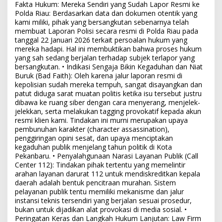
Fakta Hukum: Mereka Sendiri yang Sudah Lapor Resmi ke
Polda Riau: Berdasarkan data dan dokumen otentik yang
kami miliki, pihak yang bersangkutan sebenarnya telah
membuat Laporan Polisi secara resmi di Polda Riau pada
tanggal 22 Januari 2026 terkait persoalan hukum yang
mereka hadapi. Hal ini membuktikan bahwa proses hukum
yang sah sedang berjalan terhadap subjek terlapor yang
bersangkutan. • Indikasi Sengaja Bikin Kegaduhan dan Niat
Buruk (Bad Faith): Oleh karena jalur laporan resmi di
kepolisian sudah mereka tempuh, sangat disayangkan dan
patut diduga sarat muatan politis ketika isu tersebut justru
dibawa ke ruang siber dengan cara menyerang, menjelek-
jelekkan, serta melakukan tagging provokatif kepada akun
resmi klien kami. Tindakan ini murni merupakan upaya
pembunuhan karakter (character assassination),
penggiringan opini sesat, dan upaya menciptakan
kegaduhan publik menjelang tahun politik di Kota
Pekanbaru. • Penyalahgunaan Narasi Layanan Publik (Call
Center 112): Tindakan pihak tertentu yang memelintir
arahan layanan darurat 112 untuk mendiskreditkan kepala
daerah adalah bentuk pencitraan murahan. Sistem
pelayanan publik tentu memiliki mekanisme dan jalur
instansi teknis tersendiri yang berjalan sesuai prosedur,
bukan untuk dijadikan alat provokasi di media sosial. •
Peringatan Keras dan Langkah Hukum Lanjutan: Law Firm