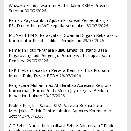
Wawako Elzadaswarman Hadiri Rakor KKMA Provinsi
Sumbar
30/07/2026
Pemko Payakumbuh Ajukan Proposal Pengembangan
RSUD dr. Adnaan WD kepada Kemenkes
30/07/2026
MUNAS BEM SI Kerakyatan Diwarnai Dugaan Kekerasan,
Koordinator Pusat Terlibat Pemukulan
29/07/2026
Pameran Foto “Prahara Pulau Emas” di Istano Basa
Pagaruyung Jadi Pengingat Pentingnya Kesiapsiagaan
Bencana
29/07/2026
LPPBI Akan Laporkan Perwira Berinisial F ke Propam
Mabes Polri, Desak PTDH
29/07/2026
Pengacara Muhammad Ali Harahap Apresiasi Respons
Kompolnas, Harap Polda Metro Jaya Segera Berikan
Kepastian Hukum
28/07/2026
Praktik Pungli di Satpas SIM Polresta Bekasi Kota
Merajalela, Tidak Gentar Intruksi Kapolres Karena Ada
Setor?
27/07/2026
CIC Sebut Narasi Kriminalisasi Febrie Adriansyah ” Radio
Rusak” Sebagai Bentuk Ketakutan Personal
27/07/2026