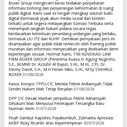
Boxer Group mengecam keras tindakan penyebaran
informasi bohong dan penyerangan kehormatan di ruang
publik digital. Kami saat ini tengah mengkaji seluruh bukti
digital (termasuk jejak akun media sosial dan konten
terkait) untuk segera melayangkan Somasi Terbuka serta
menempuh langkah hukum pidana secara tegas
berdasarkan ketentuan perundang-undangan yang berlaku,
termasuk UU ITE dan KUHP. Demikian pernyataan pers ini
disampaikan agar publik tidak terkecoh oleh framing politik
murahan dan informasi menyesatkan yang disebarkan demi
kepentingan sesaat. Hormat Kami, TIM ADVOKASI LAW
FIRM BOXER GROUP (Penerima Kuasa H. Agung Nugroho,
S.E., M.MM) Dr. Azzuhri Al Bajuri, S.HI., M.HI., CPL Dr.
Denny Dasril, S.H., M.H Ferlan Niko, S.HI., M.Sy SYAHRUL
BOXER
01/08/2026
Kasus Korupsi TPPU,CIC Menilai Febrie Ardiansyah Tidak
Sendiri Hukum Mati Tetap Berjalan
01/08/2026
DPP CIC Desak Mantan Jampidsus Febrie Adriansyah
Dihukum Mati Menyusul Penetapan Tersangka Baru
Nurman Herin
31/07/2026
Pisah Sambut Kapolres Payakumbuh, Zulmaeta Apresiasi
AKBP Ricky Ricardo atas Kepemimpinan
30/07/2026