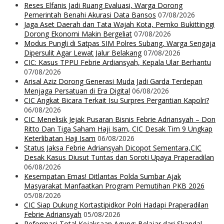
Reses Elfanis Jadi Ruang Evaluasi, Warga Dorong
Pemerintah Benahi Akurasi Data Bansos
07/08/2026
Jaga Aset Daerah dan Tata Wajah Kota, Pemko Bukittinggi
Dorong Ekonomi Makin Bergeliat
07/08/2026
Modus Pungli di Satpas SIM Polres Subang, Warga Sengaja
Dipersulit Agar Lewat Jalur Belakang
07/08/2026
CIC: Kasus TPPU Febrie Ardiansyah, Kepala Ular Berhantu
07/08/2026
Arisal Aziz Dorong Generasi Muda Jadi Garda Terdepan
Menjaga Persatuan di Era Digital
06/08/2026
CIC Angkat Bicara Terkait Isu Surpres Pergantian Kapolri?
06/08/2026
CIC Menelisik Jejak Pusaran Bisnis Febrie Adriansyah – Don
Ritto Dan Tiga Saham Haji Isam, CIC Desak Tim 9 Ungkap
Keterlibatan Haji Isam
06/08/2026
Status Jaksa Febrie Adriansyah Dicopot Sementara,CIC
Desak Kasus Diusut Tuntas dan Soroti Upaya Praperadilan
06/08/2026
Kesempatan Emas! Ditlantas Polda Sumbar Ajak
Masyarakat Manfaatkan Program Pemutihan PKB 2026
05/08/2026
CIC Siap Dukung Kortastipidkor Polri Hadapi Praperadilan
Febrie Adriansyah
05/08/2026
Reformasi Total Kejaksaan Agung: Belajar dari Skandal