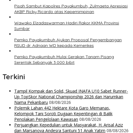
Pisah Sambut Kapolres Payakumbuh, Zulmaeta Apresiasi
AKBP Ricky Ricardo atas Kepemimpinan
Wawako Elzadaswarman Hadiri Rakor KKMA Provinsi
Sumbar
Pemko Payakumbuh Ajukan Proposal Pengembangan
RSUD dr. Adnaan WD kepada Kemenkes
Pemko Payakumbuh Mulai Gerakan Tanam Pisang
Serentak Sebanyak 3.000 bibit
Terkini
Tampil Kompak dan Solid, Skuad INAFA U10 Sabet Runner-
Up TopSkor National Championship 2026 dan Harumkan
Nama Pekanbaru
08/08/2026
Polemik Lahan 442 Hektare Kota Garo Memanas,
Kelompok Tani Soroti Dugaan Kepentingan di Balik
Penolakan Pengelolaan Kawasan
08/08/2026
Perjuangkan Kepedulian untuk Masyarakat, H. Arisal Aziz
dan Marsanova Andesra Santuni 51 Anak Yatim
08/08/2026