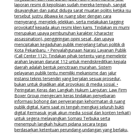
laporan resmi di kepolisian sudah mereka tempuh, sangat
disayangkan dan patut diduga sarat muatan politis ketika isu
tersebut justru dibawa ke ruang siber dengan cara
menyerang, menjelek-jelekkan, serta melakukan tagging
provokatif kepada akun resmi klien kami. Tindakan ini murni
merupakan upaya pembunuhan karakter (character
assassination), penggiringan opini sesat, dan upaya
menciptakan kegaduhan publik menjelang tahun politik di
Kota Pekanbaru. • Penyalahgunaan Narasi Layanan Publik
(Call Center 112): Tindakan pihak tertentu yang memelintir
arahan layanan darurat 112 untuk mendiskreditkan kepala
daerah adalah bentuk pencitraan murahan. Sistem
pelayanan publik tentu memiliki mekanisme dan jalur
instansi teknis tersendiri yang berjalan sesuai prosedur,
bukan untuk dijadikan alat provokasi di media sosial. •
Peringatan Keras dan Langkah Hukum Lanjutan: Law Firm
Boxer Group mengecam keras tindakan penyebaran
informasi bohong dan penyerangan kehormatan di ruang
publik digital. Kami saat ini tengah mengkaji seluruh bukti
digital (termasuk jejak akun media sosial dan konten terkait)
untuk segera melayangkan Somasi Terbuka serta
menempuh langkah hukum pidana secara tegas
berdasarkan ketentuan perundang-undangan yang berlaku,