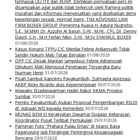
termasuk UU ITE dan KUHP. Demikian pernyataan pers ini
disampaikan agar publik tidak terkecoh oleh framing politik
murahan dan informasi menyesatkan yang disebarkan demi
kepentingan sesaat. Hormat Kami, TIM ADVOKASI LAW
FIRM BOXER GROUP (Penerima Kuasa H. Agung Nugroho,
S.E., M.MM) Dr. Azzuhri Al Bajuri, S.HI., M.HI., CPL Dr. Denny
Dasril, S.H., M.H Ferlan Niko, S.HI., M.Sy SYAHRUL BOXER
01/08/2026
Kasus Korupsi TPPU,CIC Menilai Febrie Ardiansyah Tidak
Sendiri Hukum Mati Tetap Berjalan
01/08/2026
DPP CIC Desak Mantan Jampidsus Febrie Adriansyah
Dihukum Mati Menyusul Penetapan Tersangka Baru
Nurman Herin
31/07/2026
Pisah Sambut Kapolres Payakumbuh, Zulmaeta Apresiasi
AKBP Ricky Ricardo atas Kepemimpinan
30/07/2026
Wawako Elzadaswarman Hadiri Rakor KKMA Provinsi
Sumbar
30/07/2026
Pemko Payakumbuh Ajukan Proposal Pengembangan RSUD
dr. Adnaan WD kepada Kemenkes
30/07/2026
MUNAS BEM SI Kerakyatan Diwarnai Dugaan Kekerasan,
Koordinator Pusat Terlibat Pemukulan
29/07/2026
Pameran Foto “Prahara Pulau Emas” di Istano Basa
Pagaruyung Jadi Pengingat Pentingnya Kesiapsiagaan
Bencana
29/07/2026