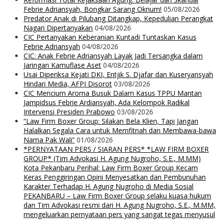
Febrie Adriansyah, Bongkar Sarang Oknum!
05/08/2026
Predator Anak di Pilubang Ditangkap, Kepedulian Perangkat
Nagari Dipertanyakan
04/08/2026
CIC Pertanyakan Keberanian Kuntadi Tuntaskan Kasus
Febrie Adriansyah
04/08/2026
CIC: Anak Febrie Adriansyah Layak Jadi Tersangka dalam
Jaringan Kamuflase Aset
04/08/2026
Usai Diperiksa Kejati DKI, Entjik S. Djafar dan Kuseryansyah
Hindari Media, AFPI Disorot
03/08/2026
CIC Mencium Aroma Busuk Dalam Kasus TPPU Mantan
Jampidsus Febrie Ardiansyah, Ada Kelompok Radikal
Intervensi Presiden Prabowo
03/08/2026
“Law Firm Boxer Group: Silakan Bela Klien, Tapi Jangan
Halalkan Segala Cara untuk Memfitnah dan Membawa-bawa
Nama Pak Wali”
01/08/2026
*PERNYATAAN PERS / SIARAN PERS* *LAW FIRM BOXER
GROUP* (Tim Advokasi H. Agung Nugroho, S.E., M.MM)
Kota Pekanbaru Perihal: Law Firm Boxer Group Kecam
Keras Penggiringan Opini Menyesatkan dan Pembunuhan
Karakter Terhadap H. Agung Nugroho di Media Sosial
PEKANBARU – Law Firm Boxer Group selaku kuasa hukum
dan Tim Advokasi resmi dari H. Agung Nugroho, S.E., M.MM,
mengeluarkan pernyataan pers yang sangat tegas menyusul