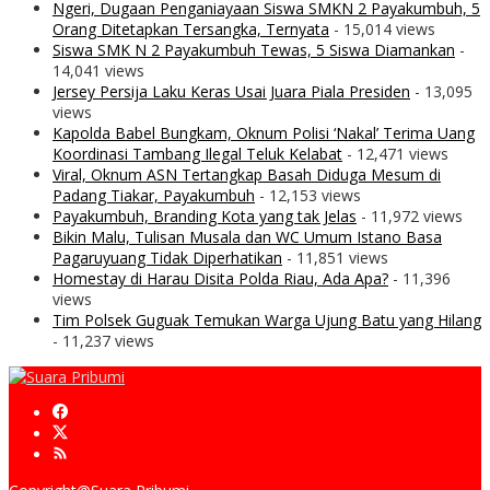
Ngeri, Dugaan Penganiayaan Siswa SMKN 2 Payakumbuh, 5
Orang Ditetapkan Tersangka, Ternyata
- 15,014 views
Siswa SMK N 2 Payakumbuh Tewas, 5 Siswa Diamankan
-
14,041 views
Jersey Persija Laku Keras Usai Juara Piala Presiden
- 13,095
views
Kapolda Babel Bungkam, Oknum Polisi ‘Nakal’ Terima Uang
Koordinasi Tambang Ilegal Teluk Kelabat
- 12,471 views
Viral, Oknum ASN Tertangkap Basah Diduga Mesum di
Padang Tiakar, Payakumbuh
- 12,153 views
Payakumbuh, Branding Kota yang tak Jelas
- 11,972 views
Bikin Malu, Tulisan Musala dan WC Umum Istano Basa
Pagaruyuang Tidak Diperhatikan
- 11,851 views
Homestay di Harau Disita Polda Riau, Ada Apa?
- 11,396
views
Tim Polsek Guguak Temukan Warga Ujung Batu yang Hilang
- 11,237 views