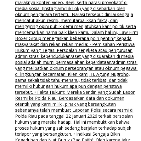
maraknya konten video, Reel, serta narasi provokatif di
media sosial (Instagram/TikTok) yang disebarkan oleh
oknum pengacara tertentu. Narasi tersebut dinilai sengaja
mencatut akun resmi, memutarbalikkan fakta, dan
menggiring opini publik demi menjatuhkan karir politik serta
mencemarkan nama baik klien kami. Dalam hal ini, Law Firm
Boxer Group menegaskan beberapa poin penting kepada
masyarakat dan rekan-rekan media: • Pemisahan Peristiwa
Hukum yang Tegas: Persoalan sengketa atau pengurusan
administrasi kependudukan/aset yang disuarakan di media
sosial adalah murni permasalahan keperdataan/administrasi
yang melibatkan oknum perseorangan atau oknum pegawai
di lingkungan kecamatan. Klien kami, H. Agung Nugroho,
sama sekali tidak tahu-menahu, tidak terlibat, dan tidak
memiliki hubungan hukum apa pun dengan peristiwa
tersebut. • Fakta Hukum: Mereka Sendiri yang Sudah Lapor
Resmi ke Polda Riau: Berdasarkan data dan dokumen
otentik yang kami miliki, pihak yang bersangkutan
sebenarnya telah membuat Laporan Polisi secara resmi di
Polda Riau pada tanggal 22 Januari 2026 terkait persoalan
hukum yang mereka hadapi. Hal ini membuktikan bahwa
proses hukum yang sah sedang berjalan terhadap subjek
terlapor yang bersangkutan. • Indikasi Sengaja Bikin
Kegaduhan dan Niat Buruk (Bad Faith): Oleh karena jalur