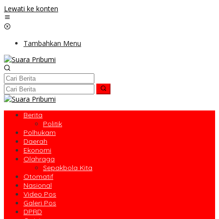
Lewati ke konten
Tambahkan Menu
Berita
Politik
Polhukam
Daerah
Ekonomi
Olahraga
Sepakbola Kita
Otomatif
Nasional
Video Pos
Galeri Pos
DPRD