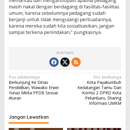
memantau dan mengantisipasi apabila pedagang
masih nakal dengan berdagang di fasilitas-fasilitas
umum, karena sebelumnya pedagang sudah
berjanji untuk tidak mengulangi perbuatannya,
karena mereka sudah kita sosialisasikan, jangan
sampai terkena penindakan,” pungkasnya.
Ikuti Kami
N
Pos sebelumnya
Pos berikutnya
Berkunjung Ke Dinas
Kota Payakumbuh
a
Pendidikan, Wawako Erwin
Kedatangan Tamu Dari
v
Yunaz Minta PPDB Sesuai
Komisi 2 DPRD Kota
Aturan
Pekanbaru, Sharing
i
Informasi UMKM
g
Jangan Lewatkan
a
s