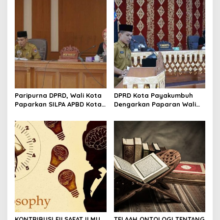
i
p
o
s
Paripurna DPRD, Wali Kota
DPRD Kota Payakumbuh
Paparkan SILPA APBD Kota
Dengarkan Paparan Wali
Payakumbuh Tahun 2022
Kota Terkait Kinerja Tahun
Capai 77 M
2022
KONTRIBUSI FILSAFAT ILMU
TELAAH ONTOLOGI TENTANG