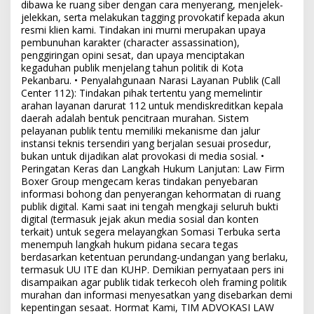
dibawa ke ruang siber dengan cara menyerang, menjelek-
jelekkan, serta melakukan tagging provokatif kepada akun
resmi klien kami. Tindakan ini murni merupakan upaya
pembunuhan karakter (character assassination),
penggiringan opini sesat, dan upaya menciptakan
kegaduhan publik menjelang tahun politik di Kota
Pekanbaru. • Penyalahgunaan Narasi Layanan Publik (Call
Center 112): Tindakan pihak tertentu yang memelintir
arahan layanan darurat 112 untuk mendiskreditkan kepala
daerah adalah bentuk pencitraan murahan. Sistem
pelayanan publik tentu memiliki mekanisme dan jalur
instansi teknis tersendiri yang berjalan sesuai prosedur,
bukan untuk dijadikan alat provokasi di media sosial. •
Peringatan Keras dan Langkah Hukum Lanjutan: Law Firm
Boxer Group mengecam keras tindakan penyebaran
informasi bohong dan penyerangan kehormatan di ruang
publik digital. Kami saat ini tengah mengkaji seluruh bukti
digital (termasuk jejak akun media sosial dan konten
terkait) untuk segera melayangkan Somasi Terbuka serta
menempuh langkah hukum pidana secara tegas
berdasarkan ketentuan perundang-undangan yang berlaku,
termasuk UU ITE dan KUHP. Demikian pernyataan pers ini
disampaikan agar publik tidak terkecoh oleh framing politik
murahan dan informasi menyesatkan yang disebarkan demi
kepentingan sesaat. Hormat Kami, TIM ADVOKASI LAW