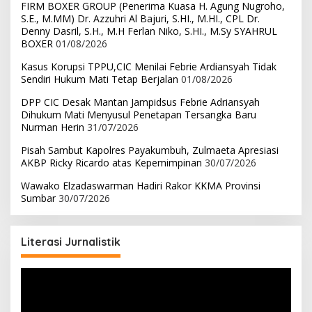
FIRM BOXER GROUP (Penerima Kuasa H. Agung Nugroho,
S.E., M.MM) Dr. Azzuhri Al Bajuri, S.HI., M.HI., CPL Dr.
Denny Dasril, S.H., M.H Ferlan Niko, S.HI., M.Sy SYAHRUL
BOXER
01/08/2026
Kasus Korupsi TPPU,CIC Menilai Febrie Ardiansyah Tidak
Sendiri Hukum Mati Tetap Berjalan
01/08/2026
DPP CIC Desak Mantan Jampidsus Febrie Adriansyah
Dihukum Mati Menyusul Penetapan Tersangka Baru
Nurman Herin
31/07/2026
Pisah Sambut Kapolres Payakumbuh, Zulmaeta Apresiasi
AKBP Ricky Ricardo atas Kepemimpinan
30/07/2026
Wawako Elzadaswarman Hadiri Rakor KKMA Provinsi
Sumbar
30/07/2026
Literasi Jurnalistik
Pemutar
Video