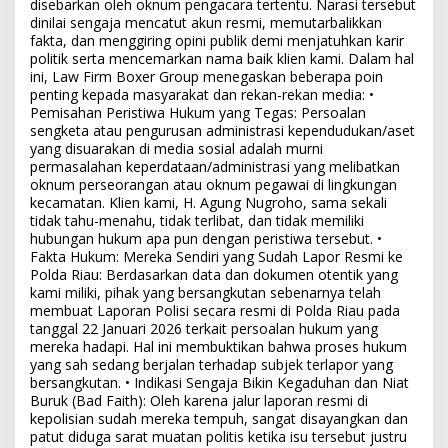
disebarkan oleh oknum pengacara tertentu. Narasi tersebut
dinilai sengaja mencatut akun resmi, memutarbalikkan
fakta, dan menggiring opini publik demi menjatuhkan karir
politik serta mencemarkan nama baik klien kami. Dalam hal
ini, Law Firm Boxer Group menegaskan beberapa poin
penting kepada masyarakat dan rekan-rekan media: •
Pemisahan Peristiwa Hukum yang Tegas: Persoalan
sengketa atau pengurusan administrasi kependudukan/aset
yang disuarakan di media sosial adalah murni
permasalahan keperdataan/administrasi yang melibatkan
oknum perseorangan atau oknum pegawai di lingkungan
kecamatan. Klien kami, H. Agung Nugroho, sama sekali
tidak tahu-menahu, tidak terlibat, dan tidak memiliki
hubungan hukum apa pun dengan peristiwa tersebut. •
Fakta Hukum: Mereka Sendiri yang Sudah Lapor Resmi ke
Polda Riau: Berdasarkan data dan dokumen otentik yang
kami miliki, pihak yang bersangkutan sebenarnya telah
membuat Laporan Polisi secara resmi di Polda Riau pada
tanggal 22 Januari 2026 terkait persoalan hukum yang
mereka hadapi. Hal ini membuktikan bahwa proses hukum
yang sah sedang berjalan terhadap subjek terlapor yang
bersangkutan. • Indikasi Sengaja Bikin Kegaduhan dan Niat
Buruk (Bad Faith): Oleh karena jalur laporan resmi di
kepolisian sudah mereka tempuh, sangat disayangkan dan
patut diduga sarat muatan politis ketika isu tersebut justru