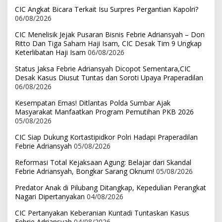
CIC Angkat Bicara Terkait Isu Surpres Pergantian Kapolri?
06/08/2026
CIC Menelisik Jejak Pusaran Bisnis Febrie Adriansyah – Don
Ritto Dan Tiga Saham Haji Isam, CIC Desak Tim 9 Ungkap
Keterlibatan Haji Isam
06/08/2026
Status Jaksa Febrie Adriansyah Dicopot Sementara,CIC
Desak Kasus Diusut Tuntas dan Soroti Upaya Praperadilan
06/08/2026
Kesempatan Emas! Ditlantas Polda Sumbar Ajak
Masyarakat Manfaatkan Program Pemutihan PKB 2026
05/08/2026
CIC Siap Dukung Kortastipidkor Polri Hadapi Praperadilan
Febrie Adriansyah
05/08/2026
Reformasi Total Kejaksaan Agung: Belajar dari Skandal
Febrie Adriansyah, Bongkar Sarang Oknum!
05/08/2026
Predator Anak di Pilubang Ditangkap, Kepedulian Perangkat
Nagari Dipertanyakan
04/08/2026
CIC Pertanyakan Keberanian Kuntadi Tuntaskan Kasus
Febrie Adriansyah
04/08/2026