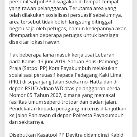
personil Satpol PP disiagakan di tempat-tempat
i
yang rawan pelanggaran. Terutama area yang
n
telah dilakukan sosialisasi persuasif sebelumnya,
t
a
area tersebut tidak boleh langsung ditinggal
P
begitu saja oleh petugas, namun kedepannya akan
P
ditempatkan beberapa petugas untuk bersiaga
D
disekitar lokasi rawan.
B
S
e
Tak beberapa lama masuk kerja usai Lebaran,
s
pada Kamis, 13 juni 2019, Satuan Polisi Pamong
u
Praja (Satpol PP) Kota Payakumbuh melakukan
a
sosialisasi persuasif kepada Pedagang Kaki Lima
i
(PKL) di sepanjang Jalan Soekarno-Hatta dan di
A
t
depan RSUD Adnan WD atas pelanggaran perda
u
Nomor 05 Tahun 2007, dimana yang memakai
r
fasilitas umum seperti trotoar dan badan jalan.
a
Pendekatan kepada pedagang ini terus dilanjutkan
n
ke Jalan Pahlawan di depan Polresta Payakumbuh
dan sekitarnya.
Disebutkan Kasatpol PP Devitra didampingi Kabid