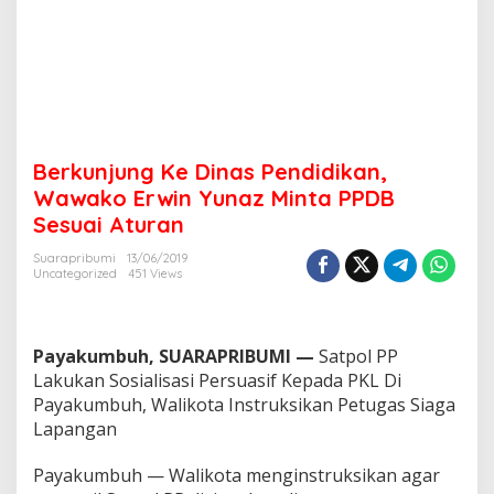
d
i
d
i
k
a
n
,
Berkunjung Ke Dinas Pendidikan,
W
a
Wawako Erwin Yunaz Minta PPDB
w
Sesuai Aturan
a
k
Suarapribumi
13/06/2019
o
Uncategorized
451 Views
E
r
w
i
Payakumbuh, SUARAPRIBUMI —
Satpol PP
n
Lakukan Sosialisasi Persuasif Kepada PKL Di
Y
Payakumbuh, Walikota Instruksikan Petugas Siaga
u
Lapangan
n
a
z
Payakumbuh — Walikota menginstruksikan agar
M