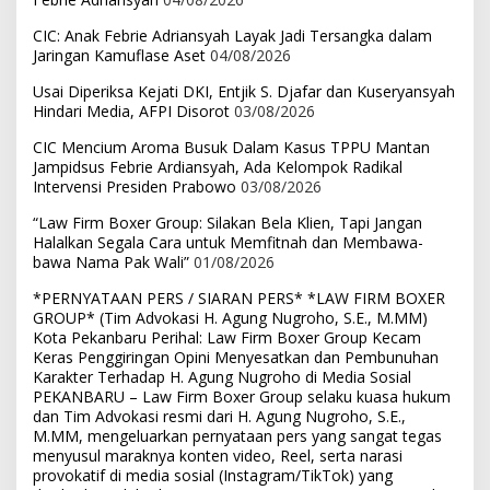
CIC: Anak Febrie Adriansyah Layak Jadi Tersangka dalam
Jaringan Kamuflase Aset
04/08/2026
Usai Diperiksa Kejati DKI, Entjik S. Djafar dan Kuseryansyah
Hindari Media, AFPI Disorot
03/08/2026
CIC Mencium Aroma Busuk Dalam Kasus TPPU Mantan
Jampidsus Febrie Ardiansyah, Ada Kelompok Radikal
Intervensi Presiden Prabowo
03/08/2026
“Law Firm Boxer Group: Silakan Bela Klien, Tapi Jangan
Halalkan Segala Cara untuk Memfitnah dan Membawa-
bawa Nama Pak Wali”
01/08/2026
*PERNYATAAN PERS / SIARAN PERS* *LAW FIRM BOXER
GROUP* (Tim Advokasi H. Agung Nugroho, S.E., M.MM)
Kota Pekanbaru Perihal: Law Firm Boxer Group Kecam
Keras Penggiringan Opini Menyesatkan dan Pembunuhan
Karakter Terhadap H. Agung Nugroho di Media Sosial
PEKANBARU – Law Firm Boxer Group selaku kuasa hukum
dan Tim Advokasi resmi dari H. Agung Nugroho, S.E.,
M.MM, mengeluarkan pernyataan pers yang sangat tegas
menyusul maraknya konten video, Reel, serta narasi
provokatif di media sosial (Instagram/TikTok) yang