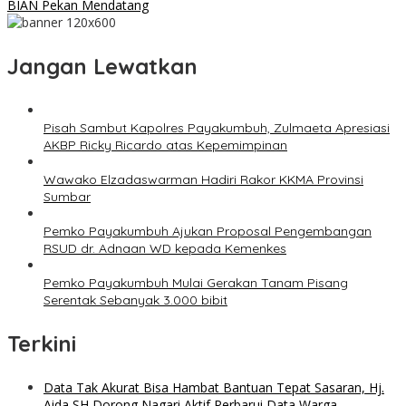
BIAN Pekan Mendatang
Jangan Lewatkan
Pisah Sambut Kapolres Payakumbuh, Zulmaeta Apresiasi
AKBP Ricky Ricardo atas Kepemimpinan
Wawako Elzadaswarman Hadiri Rakor KKMA Provinsi
Sumbar
Pemko Payakumbuh Ajukan Proposal Pengembangan
RSUD dr. Adnaan WD kepada Kemenkes
Pemko Payakumbuh Mulai Gerakan Tanam Pisang
Serentak Sebanyak 3.000 bibit
Terkini
Data Tak Akurat Bisa Hambat Bantuan Tepat Sasaran, Hj.
Aida SH Dorong Nagari Aktif Perbarui Data Warga