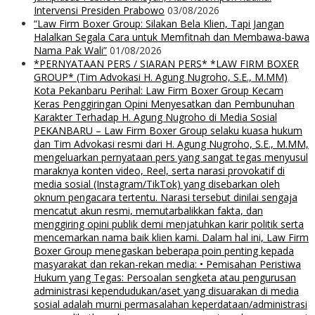
Intervensi Presiden Prabowo
03/08/2026
“Law Firm Boxer Group: Silakan Bela Klien, Tapi Jangan
Halalkan Segala Cara untuk Memfitnah dan Membawa-bawa
Nama Pak Wali”
01/08/2026
*PERNYATAAN PERS / SIARAN PERS* *LAW FIRM BOXER
GROUP* (Tim Advokasi H. Agung Nugroho, S.E., M.MM)
Kota Pekanbaru Perihal: Law Firm Boxer Group Kecam
Keras Penggiringan Opini Menyesatkan dan Pembunuhan
Karakter Terhadap H. Agung Nugroho di Media Sosial
PEKANBARU – Law Firm Boxer Group selaku kuasa hukum
dan Tim Advokasi resmi dari H. Agung Nugroho, S.E., M.MM,
mengeluarkan pernyataan pers yang sangat tegas menyusul
maraknya konten video, Reel, serta narasi provokatif di
media sosial (Instagram/TikTok) yang disebarkan oleh
oknum pengacara tertentu. Narasi tersebut dinilai sengaja
mencatut akun resmi, memutarbalikkan fakta, dan
menggiring opini publik demi menjatuhkan karir politik serta
mencemarkan nama baik klien kami. Dalam hal ini, Law Firm
Boxer Group menegaskan beberapa poin penting kepada
masyarakat dan rekan-rekan media: • Pemisahan Peristiwa
Hukum yang Tegas: Persoalan sengketa atau pengurusan
administrasi kependudukan/aset yang disuarakan di media
sosial adalah murni permasalahan keperdataan/administrasi