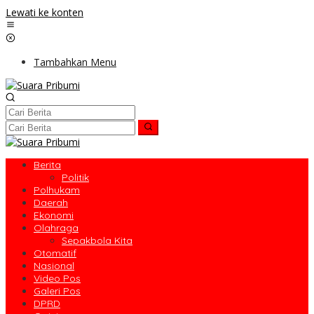
Lewati ke konten
Tambahkan Menu
Berita
Politik
Polhukam
Daerah
Ekonomi
Olahraga
Sepakbola Kita
Otomatif
Nasional
Video Pos
Galeri Pos
DPRD