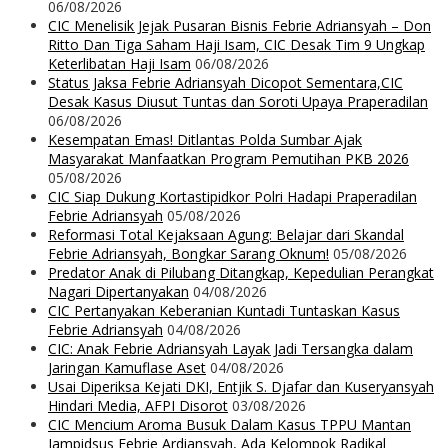
06/08/2026
CIC Menelisik Jejak Pusaran Bisnis Febrie Adriansyah – Don
Ritto Dan Tiga Saham Haji Isam, CIC Desak Tim 9 Ungkap
Keterlibatan Haji Isam
06/08/2026
Status Jaksa Febrie Adriansyah Dicopot Sementara,CIC
Desak Kasus Diusut Tuntas dan Soroti Upaya Praperadilan
06/08/2026
Kesempatan Emas! Ditlantas Polda Sumbar Ajak
Masyarakat Manfaatkan Program Pemutihan PKB 2026
05/08/2026
CIC Siap Dukung Kortastipidkor Polri Hadapi Praperadilan
Febrie Adriansyah
05/08/2026
Reformasi Total Kejaksaan Agung: Belajar dari Skandal
Febrie Adriansyah, Bongkar Sarang Oknum!
05/08/2026
Predator Anak di Pilubang Ditangkap, Kepedulian Perangkat
Nagari Dipertanyakan
04/08/2026
CIC Pertanyakan Keberanian Kuntadi Tuntaskan Kasus
Febrie Adriansyah
04/08/2026
CIC: Anak Febrie Adriansyah Layak Jadi Tersangka dalam
Jaringan Kamuflase Aset
04/08/2026
Usai Diperiksa Kejati DKI, Entjik S. Djafar dan Kuseryansyah
Hindari Media, AFPI Disorot
03/08/2026
CIC Mencium Aroma Busuk Dalam Kasus TPPU Mantan
Jampidsus Febrie Ardiansyah, Ada Kelompok Radikal