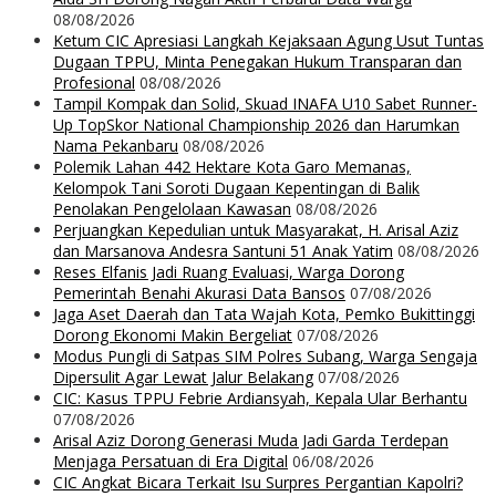
08/08/2026
Ketum CIC Apresiasi Langkah Kejaksaan Agung Usut Tuntas
Dugaan TPPU, Minta Penegakan Hukum Transparan dan
Profesional
08/08/2026
Tampil Kompak dan Solid, Skuad INAFA U10 Sabet Runner-
Up TopSkor National Championship 2026 dan Harumkan
Nama Pekanbaru
08/08/2026
Polemik Lahan 442 Hektare Kota Garo Memanas,
Kelompok Tani Soroti Dugaan Kepentingan di Balik
Penolakan Pengelolaan Kawasan
08/08/2026
Perjuangkan Kepedulian untuk Masyarakat, H. Arisal Aziz
dan Marsanova Andesra Santuni 51 Anak Yatim
08/08/2026
Reses Elfanis Jadi Ruang Evaluasi, Warga Dorong
Pemerintah Benahi Akurasi Data Bansos
07/08/2026
Jaga Aset Daerah dan Tata Wajah Kota, Pemko Bukittinggi
Dorong Ekonomi Makin Bergeliat
07/08/2026
Modus Pungli di Satpas SIM Polres Subang, Warga Sengaja
Dipersulit Agar Lewat Jalur Belakang
07/08/2026
CIC: Kasus TPPU Febrie Ardiansyah, Kepala Ular Berhantu
07/08/2026
Arisal Aziz Dorong Generasi Muda Jadi Garda Terdepan
Menjaga Persatuan di Era Digital
06/08/2026
CIC Angkat Bicara Terkait Isu Surpres Pergantian Kapolri?