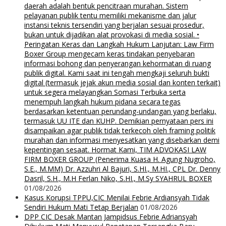
daerah adalah bentuk pencitraan murahan. Sistem
pelayanan publik tentu memiliki mekanisme dan jalur
instansi teknis tersendiri yang berjalan sesuai prosedur,
bukan untuk dijadikan alat provokasi di media sosial. •
Peringatan Keras dan Langkah Hukum Lanjutan: Law Firm
Boxer Group mengecam keras tindakan penyebaran
informasi bohong dan penyerangan kehormatan di ruang
publik digital. Kami saat ini tengah mengkaji seluruh bukti
digital (termasuk jejak akun media sosial dan konten terkait)
untuk segera melayangkan Somasi Terbuka serta
menempuh langkah hukum pidana secara tegas
berdasarkan ketentuan perundang-undangan yang berlaku,
termasuk UU ITE dan KUHP. Demikian pernyataan pers ini
disampaikan agar publik tidak terkecoh oleh framing politik
murahan dan informasi menyesatkan yang disebarkan demi
kepentingan sesaat. Hormat Kami, TIM ADVOKASI LAW
FIRM BOXER GROUP (Penerima Kuasa H. Agung Nugroho,
S.E., M.MM) Dr. Azzuhri Al Bajuri, S.HI., M.HI., CPL Dr. Denny
Dasril, S.H., M.H Ferlan Niko, S.HI., M.Sy SYAHRUL BOXER
01/08/2026
Kasus Korupsi TPPU,CIC Menilai Febrie Ardiansyah Tidak
Sendiri Hukum Mati Tetap Berjalan
01/08/2026
DPP CIC Desak Mantan Jampidsus Febrie Adriansyah