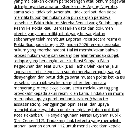
yang melibatkan oknum perseorangan atau oknum pegawai
di lingkungan kecamatan. Klien kami, H. Agung Nugroho,
sama sekali tidak tahu-menahu, tidak terlibat, dan tidak
memiliki hubungan hukum apa pun dengan peristiwa
tersebut. • Fakta Hukum: Mereka Sendiri yang Sudah Lapor
Resmi ke Polda Riau: Berdasarkan data dan dokumen
otentik yang kami miliki, pihak yang bersangkutan
sebenarnya telah membuat Laporan Polisi secara resmi di
Polda Riau pada tanggal 22 Januari 2026 terkait persoalan
hukum yang mereka hadapi. Hal ini membuktikan bahwa
proses hukum yang sah sedang berjalan terhadap subjek
terlapor yang bersangkutan. • Indikasi Sengaja Bikin
Kegaduhan dan Niat Buruk (Bad Faith): Oleh karena jalur
laporan resmi di kepolisian sudah mereka tempuh, sangat
disayangkan dan patut diduga sarat muatan politis ketika isu
tersebut justru dibawa ke ruang siber dengan cara
menyerang, menjelek-jelekkan, serta melakukan tagging
provokatif kepada akun resmi klien kami. Tindakan ini murni
merupakan upaya pembunuhan karakter (character
assassination), penggiringan opini sesat, dan upaya
menciptakan kegaduhan publik menjelang tahun politik di
Kota Pekanbaru. • Penyalahgunaan Narasi Layanan Publik
(Call Center 112): Tindakan pihak tertentu yang memelintir
arahan layanan darurat 112 untuk mendiskreditkan kepala