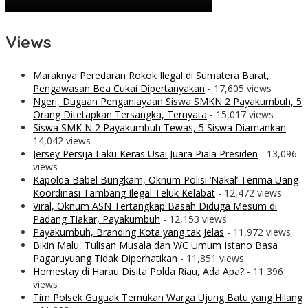
Views
Maraknya Peredaran Rokok Ilegal di Sumatera Barat,
Pengawasan Bea Cukai Dipertanyakan
- 17,605 views
Ngeri, Dugaan Penganiayaan Siswa SMKN 2 Payakumbuh, 5
Orang Ditetapkan Tersangka, Ternyata
- 15,017 views
Siswa SMK N 2 Payakumbuh Tewas, 5 Siswa Diamankan
-
14,042 views
Jersey Persija Laku Keras Usai Juara Piala Presiden
- 13,096
views
Kapolda Babel Bungkam, Oknum Polisi ‘Nakal’ Terima Uang
Koordinasi Tambang Ilegal Teluk Kelabat
- 12,472 views
Viral, Oknum ASN Tertangkap Basah Diduga Mesum di
Padang Tiakar, Payakumbuh
- 12,153 views
Payakumbuh, Branding Kota yang tak Jelas
- 11,972 views
Bikin Malu, Tulisan Musala dan WC Umum Istano Basa
Pagaruyuang Tidak Diperhatikan
- 11,851 views
Homestay di Harau Disita Polda Riau, Ada Apa?
- 11,396
views
Tim Polsek Guguak Temukan Warga Ujung Batu yang Hilang