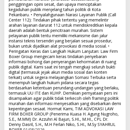
penggiringan opini sesat, dan upaya menciptakan
kegaduhan publik menjelang tahun politik di Kota
Pekanbaru. • Penyalahgunaan Narasi Layanan Publik (Call
Center 112): Tindakan pihak tertentu yang memelintir
arahan layanan darurat 112 untuk mendiskreditkan kepala
daerah adalah bentuk pencitraan murahan. Sistem
pelayanan publik tentu memiliki mekanisme dan jalur
instansi teknis tersendiri yang berjalan sesuai prosedur,
bukan untuk dijadikan alat provokasi di media sosial. •
Peringatan Keras dan Langkah Hukum Lanjutan: Law Firm
Boxer Group mengecam keras tindakan penyebaran
informasi bohong dan penyerangan kehormatan di ruang
publik digital. Kami saat ini tengah mengkaji seluruh bukti
digital (termasuk jejak akun media sosial dan konten
terkait) untuk segera melayangkan Somasi Terbuka serta
menempuh langkah hukum pidana secara tegas
berdasarkan ketentuan perundang-undangan yang berlaku,
termasuk UU ITE dan KUHP. Demikian pernyataan pers ini
disampaikan agar publik tidak terkecoh oleh framing politik
murahan dan informasi menyesatkan yang disebarkan demi
kepentingan sesaat. Hormat Kami, TIM ADVOKASI LAW
FIRM BOXER GROUP (Penerima Kuasa H. Agung Nugroho,
S.E., M.MM) Dr. Azzuhri Al Bajuri, S.HI., M.HI., CPL Dr.
Denny Dasril, S.H., M.H Ferlan Niko, S.HI., M.Sy SYAHRUL
BOXER
01/08/2026