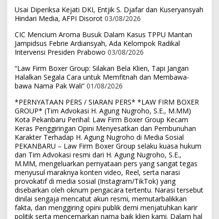
Usai Diperiksa Kejati DKI, Entjik S. Djafar dan Kuseryansyah
Hindari Media, AFPI Disorot
03/08/2026
CIC Mencium Aroma Busuk Dalam Kasus TPPU Mantan
Jampidsus Febrie Ardiansyah, Ada Kelompok Radikal
Intervensi Presiden Prabowo
03/08/2026
“Law Firm Boxer Group: Silakan Bela Klien, Tapi Jangan
Halalkan Segala Cara untuk Memfitnah dan Membawa-
bawa Nama Pak Wali”
01/08/2026
*PERNYATAAN PERS / SIARAN PERS* *LAW FIRM BOXER
GROUP* (Tim Advokasi H. Agung Nugroho, S.E., M.MM)
Kota Pekanbaru Perihal: Law Firm Boxer Group Kecam
Keras Penggiringan Opini Menyesatkan dan Pembunuhan
Karakter Terhadap H. Agung Nugroho di Media Sosial
PEKANBARU – Law Firm Boxer Group selaku kuasa hukum
dan Tim Advokasi resmi dari H. Agung Nugroho, S.E.,
M.MM, mengeluarkan pernyataan pers yang sangat tegas
menyusul maraknya konten video, Reel, serta narasi
provokatif di media sosial (Instagram/TikTok) yang
disebarkan oleh oknum pengacara tertentu. Narasi tersebut
dinilai sengaja mencatut akun resmi, memutarbalikkan
fakta, dan menggiring opini publik demi menjatuhkan karir
politik serta mencemarkan nama baik klien kami. Dalam hal