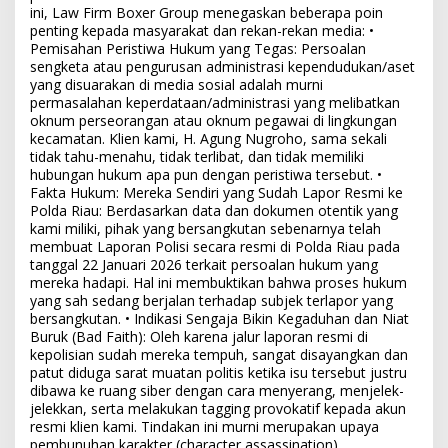
ini, Law Firm Boxer Group menegaskan beberapa poin
penting kepada masyarakat dan rekan-rekan media: •
Pemisahan Peristiwa Hukum yang Tegas: Persoalan
sengketa atau pengurusan administrasi kependudukan/aset
yang disuarakan di media sosial adalah murni
permasalahan keperdataan/administrasi yang melibatkan
oknum perseorangan atau oknum pegawai di lingkungan
kecamatan. Klien kami, H. Agung Nugroho, sama sekali
tidak tahu-menahu, tidak terlibat, dan tidak memiliki
hubungan hukum apa pun dengan peristiwa tersebut. •
Fakta Hukum: Mereka Sendiri yang Sudah Lapor Resmi ke
Polda Riau: Berdasarkan data dan dokumen otentik yang
kami miliki, pihak yang bersangkutan sebenarnya telah
membuat Laporan Polisi secara resmi di Polda Riau pada
tanggal 22 Januari 2026 terkait persoalan hukum yang
mereka hadapi. Hal ini membuktikan bahwa proses hukum
yang sah sedang berjalan terhadap subjek terlapor yang
bersangkutan. • Indikasi Sengaja Bikin Kegaduhan dan Niat
Buruk (Bad Faith): Oleh karena jalur laporan resmi di
kepolisian sudah mereka tempuh, sangat disayangkan dan
patut diduga sarat muatan politis ketika isu tersebut justru
dibawa ke ruang siber dengan cara menyerang, menjelek-
jelekkan, serta melakukan tagging provokatif kepada akun
resmi klien kami. Tindakan ini murni merupakan upaya
pembunuhan karakter (character assassination),