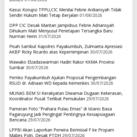
Kasus Korupsi TPPU,CIC Menilai Febrie Ardiansyah Tidak
Sendiri Hukum Mati Tetap Berjalan
01/08/2026
DPP CIC Desak Mantan Jampidsus Febrie Adriansyah
Dihukum Mati Menyusul Penetapan Tersangka Baru
Nurman Herin
31/07/2026
Pisah Sambut Kapolres Payakumbuh, Zulmaeta Apresiasi
AKBP Ricky Ricardo atas Kepemimpinan
30/07/2026
Wawako Elzadaswarman Hadiri Rakor KKMA Provinsi
Sumbar
30/07/2026
Pemko Payakumbuh Ajukan Proposal Pengembangan
RSUD dr. Adnaan WD kepada Kemenkes
30/07/2026
MUNAS BEM SI Kerakyatan Diwarnai Dugaan Kekerasan,
Koordinator Pusat Terlibat Pemukulan
29/07/2026
Pameran Foto “Prahara Pulau Emas” di Istano Basa
Pagaruyung Jadi Pengingat Pentingnya Kesiapsiagaan
Bencana
29/07/2026
LPPBI Akan Laporkan Perwira Berinisial F ke Propam
Mabes Polri, Desak PTDH
29/07/2026