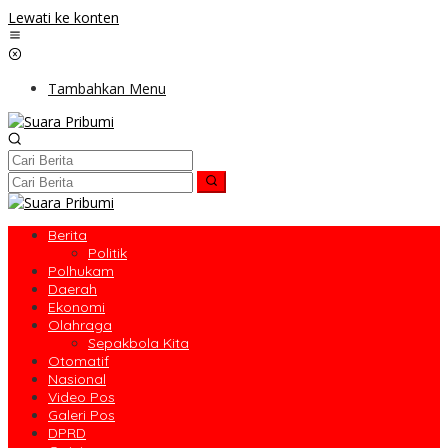
Lewati ke konten
Tambahkan Menu
Berita
Politik
Polhukam
Daerah
Ekonomi
Olahraga
Sepakbola Kita
Otomatif
Nasional
Video Pos
Galeri Pos
DPRD