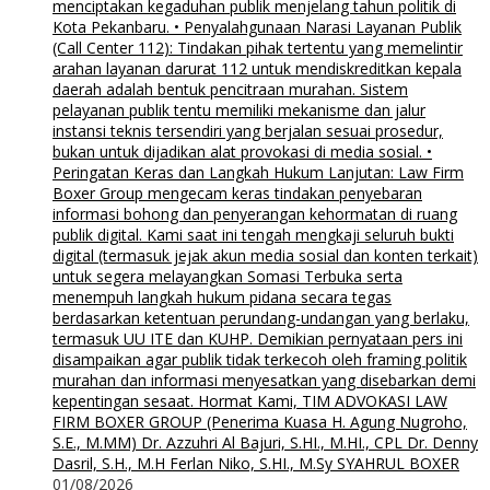
menciptakan kegaduhan publik menjelang tahun politik di
Kota Pekanbaru. • Penyalahgunaan Narasi Layanan Publik
(Call Center 112): Tindakan pihak tertentu yang memelintir
arahan layanan darurat 112 untuk mendiskreditkan kepala
daerah adalah bentuk pencitraan murahan. Sistem
pelayanan publik tentu memiliki mekanisme dan jalur
instansi teknis tersendiri yang berjalan sesuai prosedur,
bukan untuk dijadikan alat provokasi di media sosial. •
Peringatan Keras dan Langkah Hukum Lanjutan: Law Firm
Boxer Group mengecam keras tindakan penyebaran
informasi bohong dan penyerangan kehormatan di ruang
publik digital. Kami saat ini tengah mengkaji seluruh bukti
digital (termasuk jejak akun media sosial dan konten terkait)
untuk segera melayangkan Somasi Terbuka serta
menempuh langkah hukum pidana secara tegas
berdasarkan ketentuan perundang-undangan yang berlaku,
termasuk UU ITE dan KUHP. Demikian pernyataan pers ini
disampaikan agar publik tidak terkecoh oleh framing politik
murahan dan informasi menyesatkan yang disebarkan demi
kepentingan sesaat. Hormat Kami, TIM ADVOKASI LAW
FIRM BOXER GROUP (Penerima Kuasa H. Agung Nugroho,
S.E., M.MM) Dr. Azzuhri Al Bajuri, S.HI., M.HI., CPL Dr. Denny
Dasril, S.H., M.H Ferlan Niko, S.HI., M.Sy SYAHRUL BOXER
01/08/2026