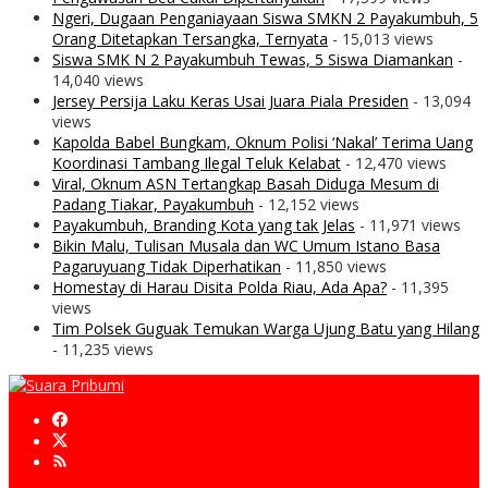
Ngeri, Dugaan Penganiayaan Siswa SMKN 2 Payakumbuh, 5
Orang Ditetapkan Tersangka, Ternyata
- 15,013 views
Siswa SMK N 2 Payakumbuh Tewas, 5 Siswa Diamankan
-
14,040 views
Jersey Persija Laku Keras Usai Juara Piala Presiden
- 13,094
views
Kapolda Babel Bungkam, Oknum Polisi ‘Nakal’ Terima Uang
Koordinasi Tambang Ilegal Teluk Kelabat
- 12,470 views
Viral, Oknum ASN Tertangkap Basah Diduga Mesum di
Padang Tiakar, Payakumbuh
- 12,152 views
Payakumbuh, Branding Kota yang tak Jelas
- 11,971 views
Bikin Malu, Tulisan Musala dan WC Umum Istano Basa
Pagaruyuang Tidak Diperhatikan
- 11,850 views
Homestay di Harau Disita Polda Riau, Ada Apa?
- 11,395
views
Tim Polsek Guguak Temukan Warga Ujung Batu yang Hilang
- 11,235 views