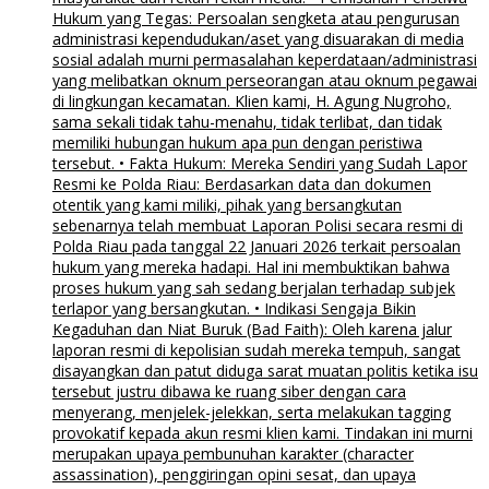
Hukum yang Tegas: Persoalan sengketa atau pengurusan
administrasi kependudukan/aset yang disuarakan di media
sosial adalah murni permasalahan keperdataan/administrasi
yang melibatkan oknum perseorangan atau oknum pegawai
di lingkungan kecamatan. Klien kami, H. Agung Nugroho,
sama sekali tidak tahu-menahu, tidak terlibat, dan tidak
memiliki hubungan hukum apa pun dengan peristiwa
tersebut. • Fakta Hukum: Mereka Sendiri yang Sudah Lapor
Resmi ke Polda Riau: Berdasarkan data dan dokumen
otentik yang kami miliki, pihak yang bersangkutan
sebenarnya telah membuat Laporan Polisi secara resmi di
Polda Riau pada tanggal 22 Januari 2026 terkait persoalan
hukum yang mereka hadapi. Hal ini membuktikan bahwa
proses hukum yang sah sedang berjalan terhadap subjek
terlapor yang bersangkutan. • Indikasi Sengaja Bikin
Kegaduhan dan Niat Buruk (Bad Faith): Oleh karena jalur
laporan resmi di kepolisian sudah mereka tempuh, sangat
disayangkan dan patut diduga sarat muatan politis ketika isu
tersebut justru dibawa ke ruang siber dengan cara
menyerang, menjelek-jelekkan, serta melakukan tagging
provokatif kepada akun resmi klien kami. Tindakan ini murni
merupakan upaya pembunuhan karakter (character
assassination), penggiringan opini sesat, dan upaya