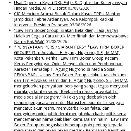
Usai Diperiksa Kejati DKI, Entjik S. Djafar dan Kuseryansyah
Hindari Media, AFPI Disorot
03/08/2026
CIC Mencium Aroma Busuk Dalam Kasus TPPU Mantan
Jampidsus Febrie Ardiansyah, Ada Kelompok Radikal
Intervensi Presiden Prabowo
03/08/2026
“Law Firm Boxer Group: Silakan Bela Klien, Tapi Jangan
Halalkan Segala Cara untuk Memfitnah dan Membawa-bawa
Nama Pak Wali”
01/08/2026
*PERNYATAAN PERS / SIARAN PERS* *LAW FIRM BOXER
GROUP* (Tim Advokasi H. Agung Nugroho, S.E., M.MM)
Kota Pekanbaru Perihal: Law Firm Boxer Group Kecam
Keras Penggiringan Opini Menyesatkan dan Pembunuhan
Karakter Terhadap H. Agung Nugroho di Media Sosial
PEKANBARU – Law Firm Boxer Group selaku kuasa hukum
dan Tim Advokasi resmi dari H. Agung Nugroho, S.E., M.MM,
mengeluarkan pernyataan pers yang sangat tegas menyusul
maraknya konten video, Reel, serta narasi provokatif di
media sosial (Instagram/TikTok) yang disebarkan oleh
oknum pengacara tertentu. Narasi tersebut dinilai sengaja
mencatut akun resmi, memutarbalikkan fakta, dan
menggiring opini publik demi menjatuhkan karir politik serta
mencemarkan nama baik klien kami. Dalam hal ini, Law Firm
Boxer Group menegaskan beberapa poin penting kepada
masyarakat dan rekan-rekan media: • Pemisahan Peristiwa