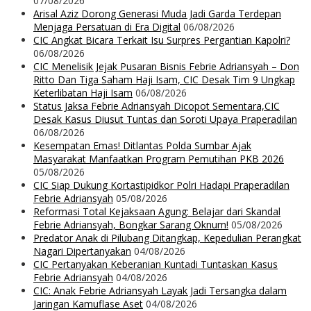
07/08/2026
Arisal Aziz Dorong Generasi Muda Jadi Garda Terdepan
Menjaga Persatuan di Era Digital
06/08/2026
CIC Angkat Bicara Terkait Isu Surpres Pergantian Kapolri?
06/08/2026
CIC Menelisik Jejak Pusaran Bisnis Febrie Adriansyah – Don
Ritto Dan Tiga Saham Haji Isam, CIC Desak Tim 9 Ungkap
Keterlibatan Haji Isam
06/08/2026
Status Jaksa Febrie Adriansyah Dicopot Sementara,CIC
Desak Kasus Diusut Tuntas dan Soroti Upaya Praperadilan
06/08/2026
Kesempatan Emas! Ditlantas Polda Sumbar Ajak
Masyarakat Manfaatkan Program Pemutihan PKB 2026
05/08/2026
CIC Siap Dukung Kortastipidkor Polri Hadapi Praperadilan
Febrie Adriansyah
05/08/2026
Reformasi Total Kejaksaan Agung: Belajar dari Skandal
Febrie Adriansyah, Bongkar Sarang Oknum!
05/08/2026
Predator Anak di Pilubang Ditangkap, Kepedulian Perangkat
Nagari Dipertanyakan
04/08/2026
CIC Pertanyakan Keberanian Kuntadi Tuntaskan Kasus
Febrie Adriansyah
04/08/2026
CIC: Anak Febrie Adriansyah Layak Jadi Tersangka dalam
Jaringan Kamuflase Aset
04/08/2026