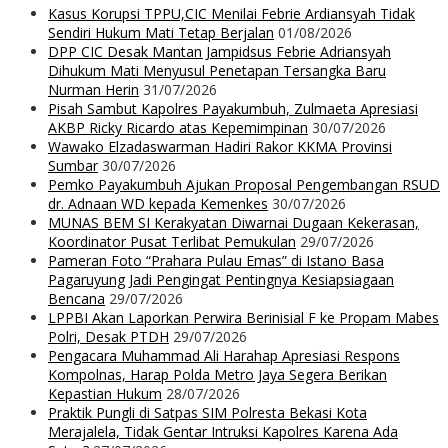
Kasus Korupsi TPPU,CIC Menilai Febrie Ardiansyah Tidak
Sendiri Hukum Mati Tetap Berjalan
01/08/2026
DPP CIC Desak Mantan Jampidsus Febrie Adriansyah
Dihukum Mati Menyusul Penetapan Tersangka Baru
Nurman Herin
31/07/2026
Pisah Sambut Kapolres Payakumbuh, Zulmaeta Apresiasi
AKBP Ricky Ricardo atas Kepemimpinan
30/07/2026
Wawako Elzadaswarman Hadiri Rakor KKMA Provinsi
Sumbar
30/07/2026
Pemko Payakumbuh Ajukan Proposal Pengembangan RSUD
dr. Adnaan WD kepada Kemenkes
30/07/2026
MUNAS BEM SI Kerakyatan Diwarnai Dugaan Kekerasan,
Koordinator Pusat Terlibat Pemukulan
29/07/2026
Pameran Foto “Prahara Pulau Emas” di Istano Basa
Pagaruyung Jadi Pengingat Pentingnya Kesiapsiagaan
Bencana
29/07/2026
LPPBI Akan Laporkan Perwira Berinisial F ke Propam Mabes
Polri, Desak PTDH
29/07/2026
Pengacara Muhammad Ali Harahap Apresiasi Respons
Kompolnas, Harap Polda Metro Jaya Segera Berikan
Kepastian Hukum
28/07/2026
Praktik Pungli di Satpas SIM Polresta Bekasi Kota
Merajalela, Tidak Gentar Intruksi Kapolres Karena Ada