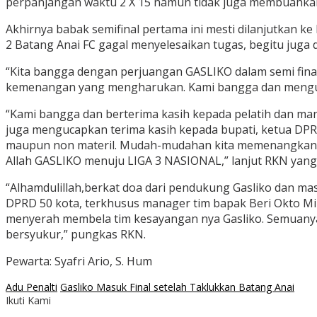
perpanjangan waktu 2 X 15 namun tidak juga membuahkan 
Akhirnya babak semifinal pertama ini mesti dilanjutkan 
2 Batang Anai FC gagal menyelesaikan tugas, begitu juga 
“Kita bangga dengan perjuangan GASLIKO dalam semi final
kemenangan yang mengharukan. Kami bangga dan mengucapk
“Kami bangga dan berterima kasih kepada pelatih dan ma
juga mengucapkan terima kasih kepada bupati, ketua DPR
maupun non materil. Mudah-mudahan kita memenangkan lig
Allah GASLIKO menuju LIGA 3 NASIONAL,” lanjut RKN yang 
“Alhamdulillah,berkat doa dari pendukung Gasliko dan ma
DPRD 50 kota, terkhusus manager tim bapak Beri Okto Min
menyerah membela tim kesayangan nya Gasliko. Semuanya 
bersyukur,” pungkas RKN.
Pewarta: Syafri Ario, S. Hum
Adu Penalti
Gasliko Masuk Final setelah Taklukkan Batang Anai
Ikuti Kami