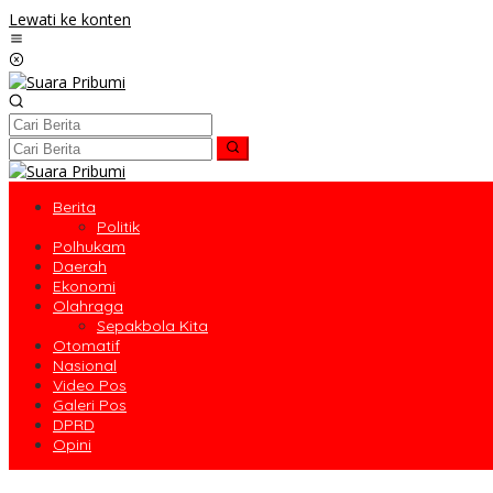
Lewati ke konten
Berita
Politik
Polhukam
Daerah
Ekonomi
Olahraga
Sepakbola Kita
Otomatif
Nasional
Video Pos
Galeri Pos
DPRD
Opini