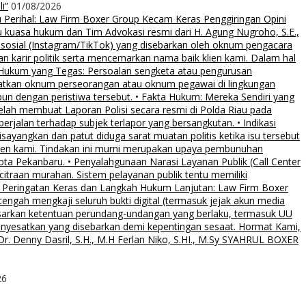
i”
01/08/2026
rihal: Law Firm Boxer Group Kecam Keras Penggiringan Opini
uasa hukum dan Tim Advokasi resmi dari H. Agung Nugroho, S.E.,
 sosial (Instagram/TikTok) yang disebarkan oleh oknum pengacara
an karir politik serta mencemarkan nama baik klien kami. Dalam hal
 Hukum yang Tegas: Persoalan sengketa atau pengurusan
ibatkan oknum perseorangan atau oknum pegawai di lingkungan
pun dengan peristiwa tersebut. • Fakta Hukum: Mereka Sendiri yang
elah membuat Laporan Polisi secara resmi di Polda Riau pada
rjalan terhadap subjek terlapor yang bersangkutan. • Indikasi
sayangkan dan patut diduga sarat muatan politis ketika isu tersebut
klien kami. Tindakan ini murni merupakan upaya pembunuhan
Kota Pekanbaru. • Penyalahgunaan Narasi Layanan Publik (Call Center
citraan murahan. Sistem pelayanan publik tentu memiliki
al. • Peringatan Keras dan Langkah Hukum Lanjutan: Law Firm Boxer
ngah mengkaji seluruh bukti digital (termasuk jejak akun media
asarkan ketentuan perundang-undangan yang berlaku, termasuk UU
menyesatkan yang disebarkan demi kepentingan sesaat. Hormat Kami,
. Denny Dasril, S.H., M.H Ferlan Niko, S.HI., M.Sy SYAHRUL BOXER
26