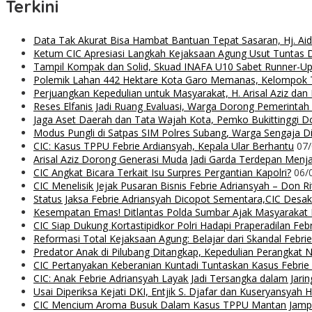
Terkini
Data Tak Akurat Bisa Hambat Bantuan Tepat Sasaran, Hj. Ai
Ketum CIC Apresiasi Langkah Kejaksaan Agung Usut Tuntas
Tampil Kompak dan Solid, Skuad INAFA U10 Sabet Runner-
Polemik Lahan 442 Hektare Kota Garo Memanas, Kelompok Ta
Perjuangkan Kepedulian untuk Masyarakat, H. Arisal Aziz da
Reses Elfanis Jadi Ruang Evaluasi, Warga Dorong Pemerintah
Jaga Aset Daerah dan Tata Wajah Kota, Pemko Bukittinggi D
Modus Pungli di Satpas SIM Polres Subang, Warga Sengaja Dip
CIC: Kasus TPPU Febrie Ardiansyah, Kepala Ular Berhantu
07
Arisal Aziz Dorong Generasi Muda Jadi Garda Terdepan Menjag
CIC Angkat Bicara Terkait Isu Surpres Pergantian Kapolri?
06/
CIC Menelisik Jejak Pusaran Bisnis Febrie Adriansyah – Don 
Status Jaksa Febrie Adriansyah Dicopot Sementara,CIC Desak
Kesempatan Emas! Ditlantas Polda Sumbar Ajak Masyaraka
CIC Siap Dukung Kortastipidkor Polri Hadapi Praperadilan Feb
Reformasi Total Kejaksaan Agung: Belajar dari Skandal Febr
Predator Anak di Pilubang Ditangkap, Kepedulian Perangkat 
CIC Pertanyakan Keberanian Kuntadi Tuntaskan Kasus Febrie
CIC: Anak Febrie Adriansyah Layak Jadi Tersangka dalam Jari
Usai Diperiksa Kejati DKI, Entjik S. Djafar dan Kuseryansyah 
CIC Mencium Aroma Busuk Dalam Kasus TPPU Mantan Jampids