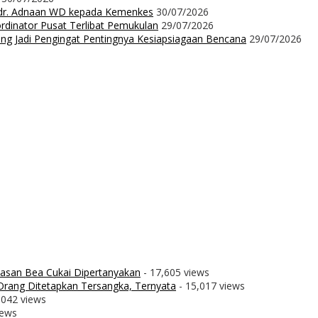
dr. Adnaan WD kepada Kemenkes
30/07/2026
dinator Pusat Terlibat Pemukulan
29/07/2026
ng Jadi Pengingat Pentingnya Kesiapsiagaan Bencana
29/07/2026
wasan Bea Cukai Dipertanyakan
- 17,605 views
rang Ditetapkan Tersangka, Ternyata
- 15,017 views
,042 views
iews