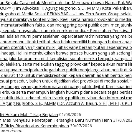
lalkan Segala Cara untuk Memfitnah dan Membawa-bawa Nama Pak Wal
 (Tim Advokasi H. Agung Nugroho, S.E., M.MM) Kota Pekanbaru Pe
groho di Media Sosial PEKANBARU – Law Firm Boxer Group selaku k
sul maraknya konten video, Reel, serta narasi provokatif di media
i, memutarbalikkan fakta, dan menggiring opini publik demi menjatuhk
g kepada masyarakat dan rekan-rekan media: • Pemisahan Peristiwa
osial adalah murni permasalahan keperdataan/administrasi yang mel
tahu-menahu, tidak terlibat, dan tidak memiliki hubungan hukum apa 
men otentik yang kami miliki, pihak yang bersangkutan sebenarnya t
 hadapi. Hal ini membuktikan bahwa proses hukum yang sah sedang be
ena jalur laporan resmi di kepolisian sudah mereka tempuh, sangat di
ek-jelekkan, serta melakukan tagging provokatif kepada akun resmi 
, dan upaya menciptakan kegaduhan publik menjelang tahun politik di 
n darurat 112 untuk mendiskreditkan kepala daerah adalah bentuk pen
 sesuai prosedur, bukan untuk dijadikan alat provokasi di media sosi
an penyerangan kehormatan di ruang publik digital. Kami saat ini te
i Terbuka serta menempuh langkah hukum pidana secara tegas berd
 publik tidak terkecoh oleh framing politik murahan dan informasi 
 Nugroho, S.E., M.MM) Dr. Azzuhri Al Bajuri, S.HI., M.HI., CPL Dr
diri Hukum Mati Tetap Berjalan
01/08/2026
m Mati Menyusul Penetapan Tersangka Baru Nurman Herin
31/07/20
P Ricky Ricardo atas Kepemimpinan
30/07/2026
30/07/2026