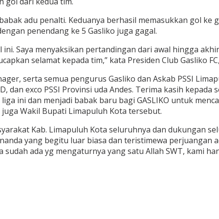
gol dari kedua tim.
ke babak adu penalti. Keduanya berhasil memasukkan gol k
dengan penendang ke 5 Gasliko juga gagal.
 ini. Saya menyaksikan pertandingan dari awal hingga akh
an selamat kepada tim,” kata Presiden Club Gasliko FC, R
nager, serta semua pengurus Gasliko dan Askab PSSI Limap
D, dan exco PSSI Provinsi uda Andes. Terima kasih kepada
a ini dan menjadi babak baru bagi GASLIKO untuk mencata
juga Wakil Bupati Limapuluh Kota tersebut.
syarakat Kab. Limapuluh Kota seluruhnya dan dukungan sel
anda yang begitu luar biasa dan teristimewa perjuangan a
sudah ada yg mengaturnya yang satu Allah SWT, kami hanya