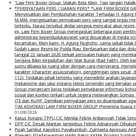
“Law Firm Boxer Group: Silakan Bela Klien, Tapi Jangan Ha
*PERNYATAAN PERS / SIARAN PERS* *LAW FIRM BOXER GROUP*
Menyesatkan dan Pembunuhan Karakter Terhadap H. Agung Nu
M.MM, mengeluarkan pernyataan pers yang sangat tegas menyu
tertentu. Narasi tersebut dinilai sengaja mencatut akun resm
ini, Law Firm Boxer Group menegaskan beberapa poin pentin
administrasi kependudukan/aset yang disuarakan di media s
kecamatan. Klien kami, H. Agung Nugroho, sama sekali tidak 
Sudah Lapor Resmi ke Polda Riau: Berdasarkan data dan doku
tanggal 22 Januari 2026 terkait persoalan hukum yang mereka
Sengaja Bikin Kegaduhan dan Niat Buruk (Bad Faith): Oleh kar
justru dibawa ke ruang siber dengan cara menyerang, menjel
karakter (character assassination), penggiringan opini sesat
112): Tindakan pihak tertentu yang memelintir arahan layana
mekanisme dan jalur instansi teknis tersendiri yang berjalan
Group mengecam keras tindakan penyebaran informasi bohong d
sosial dan konten terkait) untuk segera melayangkan Somas
ITE dan KUHP. Demikian pernyataan pers ini disampaikan agar
TIM ADVOKASI LAW FIRM BOXER GROUP (Penerima Kuasa H. Agung
01/08/2026
Kasus Korupsi TPPU,CIC Menilai Febrie Ardiansyah Tidak Sen
DPP CIC Desak Mantan Jampidsus Febrie Adriansyah Dihuku
Pisah Sambut Kapolres Payakumbuh, Zulmaeta Apresiasi AKB
Wawako Elzadaswarman Hadiri Rakor KKMA Provinsi Sumbar