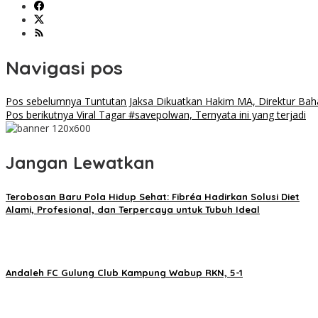
Navigasi pos
Pos sebelumnya
Tuntutan Jaksa Dikuatkan Hakim MA, Direktur Bah
Pos berikutnya
Viral Tagar #savepolwan, Ternyata ini yang terjadi
Jangan Lewatkan
Terobosan Baru Pola Hidup Sehat: Fibréa Hadirkan Solusi Diet
Alami, Profesional, dan Terpercaya untuk Tubuh Ideal
Andaleh FC Gulung Club Kampung Wabup RKN, 5-1