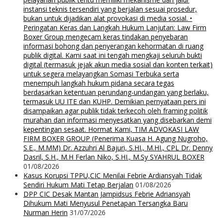
instansi teknis tersendiri yang berjalan sesuai prosedur,
bukan untuk dijadikan alat provokasi di media sosial. •
Peringatan Keras dan Langkah Hukum Lanjutan: Law Firm
Boxer Group mengecam keras tindakan penyebaran
informasi bohong dan penyerangan kehormatan di ruang
publik digital. Kami saat ini tengah mengkaji seluruh bukti
digital (termasuk jejak akun media sosial dan konten terkait)
untuk segera melayangkan Somasi Terbuka serta
menempuh langkah hukum pidana secara tegas
berdasarkan ketentuan perundang-undangan yang berlaku,
termasuk UU ITE dan KUHP. Demikian pernyataan pers ini
disampaikan agar publik tidak terkecoh oleh framing politik
murahan dan informasi menyesatkan yang disebarkan demi
kepentingan sesaat. Hormat Kami, TIM ADVOKASI LAW
FIRM BOXER GROUP (Penerima Kuasa H. Agung Nugroho,
S.E., M.MM) Dr. Azzuhri Al Bajuri, S.HI., M.HI., CPL Dr. Denny
Dasril, S.H., M.H Ferlan Niko, S.HI., M.Sy SYAHRUL BOXER
01/08/2026
Kasus Korupsi TPPU,CIC Menilai Febrie Ardiansyah Tidak
Sendiri Hukum Mati Tetap Berjalan
01/08/2026
DPP CIC Desak Mantan Jampidsus Febrie Adriansyah
Dihukum Mati Menyusul Penetapan Tersangka Baru
Nurman Herin
31/07/2026