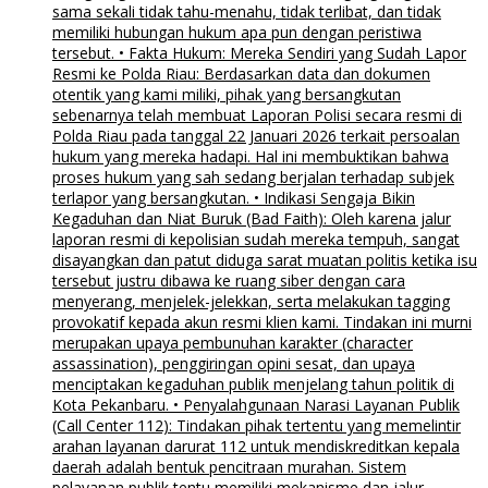
sama sekali tidak tahu-menahu, tidak terlibat, dan tidak
memiliki hubungan hukum apa pun dengan peristiwa
tersebut. • Fakta Hukum: Mereka Sendiri yang Sudah Lapor
Resmi ke Polda Riau: Berdasarkan data dan dokumen
otentik yang kami miliki, pihak yang bersangkutan
sebenarnya telah membuat Laporan Polisi secara resmi di
Polda Riau pada tanggal 22 Januari 2026 terkait persoalan
hukum yang mereka hadapi. Hal ini membuktikan bahwa
proses hukum yang sah sedang berjalan terhadap subjek
terlapor yang bersangkutan. • Indikasi Sengaja Bikin
Kegaduhan dan Niat Buruk (Bad Faith): Oleh karena jalur
laporan resmi di kepolisian sudah mereka tempuh, sangat
disayangkan dan patut diduga sarat muatan politis ketika isu
tersebut justru dibawa ke ruang siber dengan cara
menyerang, menjelek-jelekkan, serta melakukan tagging
provokatif kepada akun resmi klien kami. Tindakan ini murni
merupakan upaya pembunuhan karakter (character
assassination), penggiringan opini sesat, dan upaya
menciptakan kegaduhan publik menjelang tahun politik di
Kota Pekanbaru. • Penyalahgunaan Narasi Layanan Publik
(Call Center 112): Tindakan pihak tertentu yang memelintir
arahan layanan darurat 112 untuk mendiskreditkan kepala
daerah adalah bentuk pencitraan murahan. Sistem
pelayanan publik tentu memiliki mekanisme dan jalur