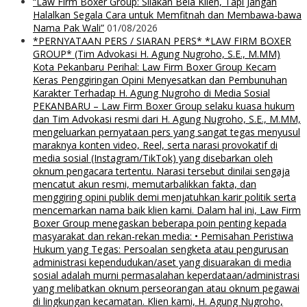
“Law Firm Boxer Group: Silakan Bela Klien, Tapi Jangan
Halalkan Segala Cara untuk Memfitnah dan Membawa-bawa
Nama Pak Wali”
01/08/2026
*PERNYATAAN PERS / SIARAN PERS* *LAW FIRM BOXER
GROUP* (Tim Advokasi H. Agung Nugroho, S.E., M.MM)
Kota Pekanbaru Perihal: Law Firm Boxer Group Kecam
Keras Penggiringan Opini Menyesatkan dan Pembunuhan
Karakter Terhadap H. Agung Nugroho di Media Sosial
PEKANBARU – Law Firm Boxer Group selaku kuasa hukum
dan Tim Advokasi resmi dari H. Agung Nugroho, S.E., M.MM,
mengeluarkan pernyataan pers yang sangat tegas menyusul
maraknya konten video, Reel, serta narasi provokatif di
media sosial (Instagram/TikTok) yang disebarkan oleh
oknum pengacara tertentu. Narasi tersebut dinilai sengaja
mencatut akun resmi, memutarbalikkan fakta, dan
menggiring opini publik demi menjatuhkan karir politik serta
mencemarkan nama baik klien kami. Dalam hal ini, Law Firm
Boxer Group menegaskan beberapa poin penting kepada
masyarakat dan rekan-rekan media: • Pemisahan Peristiwa
Hukum yang Tegas: Persoalan sengketa atau pengurusan
administrasi kependudukan/aset yang disuarakan di media
sosial adalah murni permasalahan keperdataan/administrasi
yang melibatkan oknum perseorangan atau oknum pegawai
di lingkungan kecamatan. Klien kami, H. Agung Nugroho,