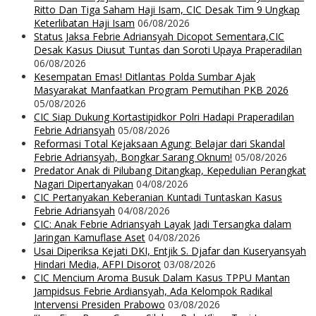
Ritto Dan Tiga Saham Haji Isam, CIC Desak Tim 9 Ungkap
Keterlibatan Haji Isam
06/08/2026
Status Jaksa Febrie Adriansyah Dicopot Sementara,CIC
Desak Kasus Diusut Tuntas dan Soroti Upaya Praperadilan
06/08/2026
Kesempatan Emas! Ditlantas Polda Sumbar Ajak
Masyarakat Manfaatkan Program Pemutihan PKB 2026
05/08/2026
CIC Siap Dukung Kortastipidkor Polri Hadapi Praperadilan
Febrie Adriansyah
05/08/2026
Reformasi Total Kejaksaan Agung: Belajar dari Skandal
Febrie Adriansyah, Bongkar Sarang Oknum!
05/08/2026
Predator Anak di Pilubang Ditangkap, Kepedulian Perangkat
Nagari Dipertanyakan
04/08/2026
CIC Pertanyakan Keberanian Kuntadi Tuntaskan Kasus
Febrie Adriansyah
04/08/2026
CIC: Anak Febrie Adriansyah Layak Jadi Tersangka dalam
Jaringan Kamuflase Aset
04/08/2026
Usai Diperiksa Kejati DKI, Entjik S. Djafar dan Kuseryansyah
Hindari Media, AFPI Disorot
03/08/2026
CIC Mencium Aroma Busuk Dalam Kasus TPPU Mantan
Jampidsus Febrie Ardiansyah, Ada Kelompok Radikal
Intervensi Presiden Prabowo
03/08/2026