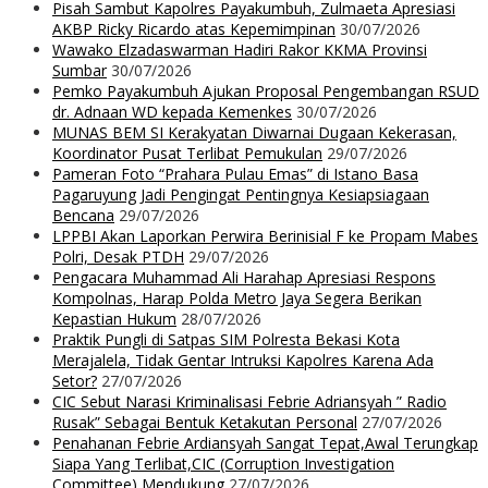
Pisah Sambut Kapolres Payakumbuh, Zulmaeta Apresiasi
AKBP Ricky Ricardo atas Kepemimpinan
30/07/2026
Wawako Elzadaswarman Hadiri Rakor KKMA Provinsi
Sumbar
30/07/2026
Pemko Payakumbuh Ajukan Proposal Pengembangan RSUD
dr. Adnaan WD kepada Kemenkes
30/07/2026
MUNAS BEM SI Kerakyatan Diwarnai Dugaan Kekerasan,
Koordinator Pusat Terlibat Pemukulan
29/07/2026
Pameran Foto “Prahara Pulau Emas” di Istano Basa
Pagaruyung Jadi Pengingat Pentingnya Kesiapsiagaan
Bencana
29/07/2026
LPPBI Akan Laporkan Perwira Berinisial F ke Propam Mabes
Polri, Desak PTDH
29/07/2026
Pengacara Muhammad Ali Harahap Apresiasi Respons
Kompolnas, Harap Polda Metro Jaya Segera Berikan
Kepastian Hukum
28/07/2026
Praktik Pungli di Satpas SIM Polresta Bekasi Kota
Merajalela, Tidak Gentar Intruksi Kapolres Karena Ada
Setor?
27/07/2026
CIC Sebut Narasi Kriminalisasi Febrie Adriansyah ” Radio
Rusak” Sebagai Bentuk Ketakutan Personal
27/07/2026
Penahanan Febrie Ardiansyah Sangat Tepat,Awal Terungkap
Siapa Yang Terlibat,CIC (Corruption Investigation
Committee) Mendukung
27/07/2026