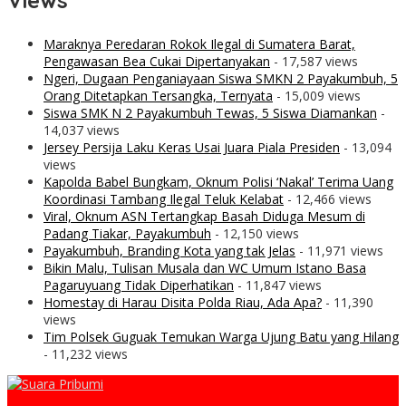
Views
Maraknya Peredaran Rokok Ilegal di Sumatera Barat,
Pengawasan Bea Cukai Dipertanyakan
- 17,587 views
Ngeri, Dugaan Penganiayaan Siswa SMKN 2 Payakumbuh, 5
Orang Ditetapkan Tersangka, Ternyata
- 15,009 views
Siswa SMK N 2 Payakumbuh Tewas, 5 Siswa Diamankan
-
14,037 views
Jersey Persija Laku Keras Usai Juara Piala Presiden
- 13,094
views
Kapolda Babel Bungkam, Oknum Polisi ‘Nakal’ Terima Uang
Koordinasi Tambang Ilegal Teluk Kelabat
- 12,466 views
Viral, Oknum ASN Tertangkap Basah Diduga Mesum di
Padang Tiakar, Payakumbuh
- 12,150 views
Payakumbuh, Branding Kota yang tak Jelas
- 11,971 views
Bikin Malu, Tulisan Musala dan WC Umum Istano Basa
Pagaruyuang Tidak Diperhatikan
- 11,847 views
Homestay di Harau Disita Polda Riau, Ada Apa?
- 11,390
views
Tim Polsek Guguak Temukan Warga Ujung Batu yang Hilang
- 11,232 views