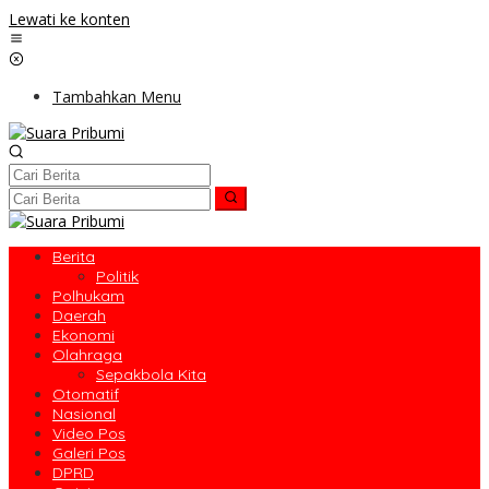
Lewati ke konten
Tambahkan Menu
Berita
Politik
Polhukam
Daerah
Ekonomi
Olahraga
Sepakbola Kita
Otomatif
Nasional
Video Pos
Galeri Pos
DPRD