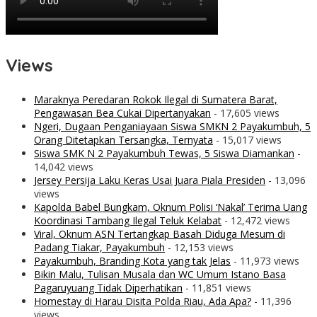
Views
Maraknya Peredaran Rokok Ilegal di Sumatera Barat,
Pengawasan Bea Cukai Dipertanyakan
- 17,605 views
Ngeri, Dugaan Penganiayaan Siswa SMKN 2 Payakumbuh, 5
Orang Ditetapkan Tersangka, Ternyata
- 15,017 views
Siswa SMK N 2 Payakumbuh Tewas, 5 Siswa Diamankan
-
14,042 views
Jersey Persija Laku Keras Usai Juara Piala Presiden
- 13,096
views
Kapolda Babel Bungkam, Oknum Polisi ‘Nakal’ Terima Uang
Koordinasi Tambang Ilegal Teluk Kelabat
- 12,472 views
Viral, Oknum ASN Tertangkap Basah Diduga Mesum di
Padang Tiakar, Payakumbuh
- 12,153 views
Payakumbuh, Branding Kota yang tak Jelas
- 11,973 views
Bikin Malu, Tulisan Musala dan WC Umum Istano Basa
Pagaruyuang Tidak Diperhatikan
- 11,851 views
Homestay di Harau Disita Polda Riau, Ada Apa?
- 11,396
views