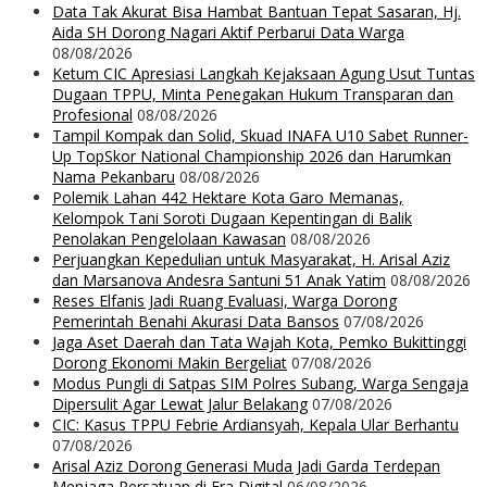
Data Tak Akurat Bisa Hambat Bantuan Tepat Sasaran, Hj.
Aida SH Dorong Nagari Aktif Perbarui Data Warga
08/08/2026
Ketum CIC Apresiasi Langkah Kejaksaan Agung Usut Tuntas
Dugaan TPPU, Minta Penegakan Hukum Transparan dan
Profesional
08/08/2026
Tampil Kompak dan Solid, Skuad INAFA U10 Sabet Runner-
Up TopSkor National Championship 2026 dan Harumkan
Nama Pekanbaru
08/08/2026
Polemik Lahan 442 Hektare Kota Garo Memanas,
Kelompok Tani Soroti Dugaan Kepentingan di Balik
Penolakan Pengelolaan Kawasan
08/08/2026
Perjuangkan Kepedulian untuk Masyarakat, H. Arisal Aziz
dan Marsanova Andesra Santuni 51 Anak Yatim
08/08/2026
Reses Elfanis Jadi Ruang Evaluasi, Warga Dorong
Pemerintah Benahi Akurasi Data Bansos
07/08/2026
Jaga Aset Daerah dan Tata Wajah Kota, Pemko Bukittinggi
Dorong Ekonomi Makin Bergeliat
07/08/2026
Modus Pungli di Satpas SIM Polres Subang, Warga Sengaja
Dipersulit Agar Lewat Jalur Belakang
07/08/2026
CIC: Kasus TPPU Febrie Ardiansyah, Kepala Ular Berhantu
07/08/2026
Arisal Aziz Dorong Generasi Muda Jadi Garda Terdepan
Menjaga Persatuan di Era Digital
06/08/2026