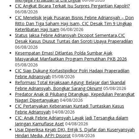
CIC Angkat Bicara Terkait Isu Surpres Pergantian Kapolri?
06/08/2026
CIC Menelisik Jejak Pusaran Bisnis Febrie Adriansyah – Don
Ritto Dan Tiga Saham Haji Isam, CIC Desak Tim 9 Ungkap
Keterlibatan Haji Isam
06/08/2026
Status Jaksa Febrie Adriansyah Dicopot Sementara,CIC
Desak Kasus Diusut Tuntas dan Soroti Upaya Praperadilan
06/08/2026
Kesempatan Emas! Ditlantas Polda Sumbar Ajak
Masyarakat Manfaatkan Program Pemutihan PKB 2026
05/08/2026
CIC Siap Dukung Kortastipidkor Polri Hadapi Praperadilan
Febrie Adriansyah
05/08/2026
Reformasi Total Kejaksaan Agung: Belajar dari Skandal
Febrie Adriansyah, Bongkar Sarang Oknum!
05/08/2026
Predator Anak di Pilubang Ditangkap, Kepedulian Perangkat
Nagari Dipertanyakan
04/08/2026
CIC Pertanyakan Keberanian Kuntadi Tuntaskan Kasus
Febrie Adriansyah
04/08/2026
CIC: Anak Febrie Adriansyah Layak Jadi Tersangka dalam
Jaringan Kamuflase Aset
04/08/2026
Usai Diperiksa Kejati DKI, Entjik S. Djafar dan Kuseryansyah
Hindari Media, AFPI Disorot
03/08/2026