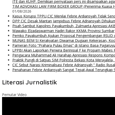
ITE dan KUHP. Demikian pernyataan pers ini disampaikan agar
TIM ADVOKASI LAW FIRM BOXER GROUP (Penerima Kuasa H. Agung
01/08/2026
Kasus Korupsi TPPU,CIC Menilai Febrie Ardiansyah Tidak Sen
DPP CIC Desak Mantan Jampidsus Febrie Adriansyah Dihuku
Pisah Sambut Kapolres Payakumbuh, Zulmaeta Apresiasi AKB
Wawako Elzadaswarman Hadiri Rakor KKMA Provinsi Sumbar
Pemko Payakumbuh Ajukan Proposal Pengembangan RSUD 
MUNAS BEM SI Kerakyatan Diwarnai Dugaan Kekerasan, Koor
Pameran Foto “Prahara Pulau Emas” di Istano Basa Pagaruyu
LPPBI Akan Laporkan Perwira Berinisial F ke Propam Mabes 
Pengacara Muhammad Ali Harahap Apresiasi Respons Kompol
Praktik Pungli di Satpas SIM Polresta Bekasi Kota Merajalela,
CIC Sebut Narasi Kriminalisasi Febrie Adriansyah ” Radio Rus
Penahanan Febrie Ardiansyah Sangat Tepat,Awal Terungkap S
Literasi Jurnalistik
Pemutar Video