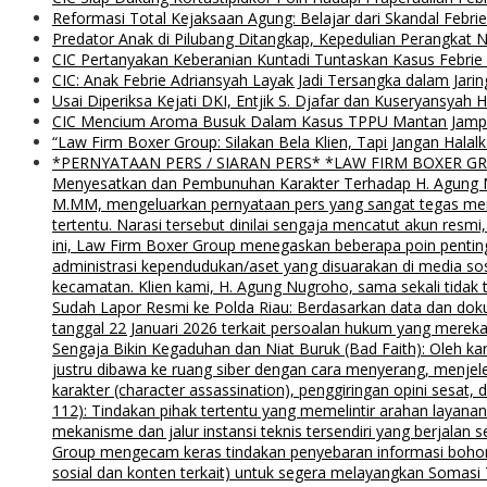
Reformasi Total Kejaksaan Agung: Belajar dari Skandal Febr
Predator Anak di Pilubang Ditangkap, Kepedulian Perangkat 
CIC Pertanyakan Keberanian Kuntadi Tuntaskan Kasus Febrie
CIC: Anak Febrie Adriansyah Layak Jadi Tersangka dalam Jari
Usai Diperiksa Kejati DKI, Entjik S. Djafar dan Kuseryansyah 
CIC Mencium Aroma Busuk Dalam Kasus TPPU Mantan Jampids
“Law Firm Boxer Group: Silakan Bela Klien, Tapi Jangan Ha
*PERNYATAAN PERS / SIARAN PERS* *LAW FIRM BOXER GROUP*
Menyesatkan dan Pembunuhan Karakter Terhadap H. Agung Nu
M.MM, mengeluarkan pernyataan pers yang sangat tegas menyu
tertentu. Narasi tersebut dinilai sengaja mencatut akun resm
ini, Law Firm Boxer Group menegaskan beberapa poin pentin
administrasi kependudukan/aset yang disuarakan di media s
kecamatan. Klien kami, H. Agung Nugroho, sama sekali tidak 
Sudah Lapor Resmi ke Polda Riau: Berdasarkan data dan doku
tanggal 22 Januari 2026 terkait persoalan hukum yang mereka
Sengaja Bikin Kegaduhan dan Niat Buruk (Bad Faith): Oleh kar
justru dibawa ke ruang siber dengan cara menyerang, menjel
karakter (character assassination), penggiringan opini sesat
112): Tindakan pihak tertentu yang memelintir arahan layana
mekanisme dan jalur instansi teknis tersendiri yang berjalan
Group mengecam keras tindakan penyebaran informasi bohong d
sosial dan konten terkait) untuk segera melayangkan Somas