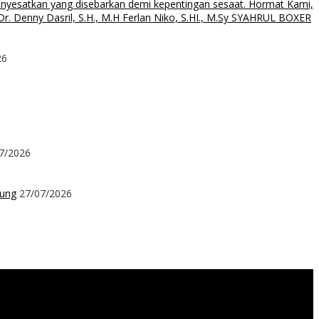
menyesatkan yang disebarkan demi kepentingan sesaat. Hormat Kami,
. Denny Dasril, S.H., M.H Ferlan Niko, S.HI., M.Sy SYAHRUL BOXER
26
7/2026
kung
27/07/2026