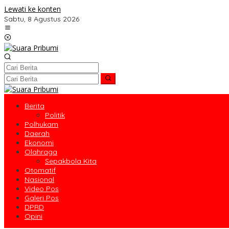
Lewati ke konten
Sabtu, 8 Agustus 2026
Berita
Politik
Polhukam
Daerah
Ekonomi
Olahraga
Sepakbola Kita
Otomatif
Nasional
Video Pos
Galeri Pos
DPRD
Opini