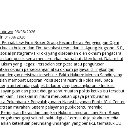
Prabowo
03/08/2026
i”
01/08/2026
rihal: Law Firm Boxer Group Kecam Keras Penggiringan Opini
uasa hukum dan Tim Advokasi resmi dari H. Agung Nugroho, S.E.,
 sosial (Instagram/TikTok) yang disebarkan oleh oknum pengacara
an karir politik serta mencemarkan nama baik klien kami. Dalam hal
 Hukum yang Tegas: Persoalan sengketa atau pengurusan
ibatkan oknum perseorangan atau oknum pegawai di lingkungan
pun dengan peristiwa tersebut. • Fakta Hukum: Mereka Sendiri yang
elah membuat Laporan Polisi secara resmi di Polda Riau pada
rjalan terhadap subjek terlapor yang bersangkutan. • Indikasi
sayangkan dan patut diduga sarat muatan politis ketika isu tersebut
klien kami. Tindakan ini murni merupakan upaya pembunuhan
Kota Pekanbaru. • Penyalahgunaan Narasi Layanan Publik (Call Center
citraan murahan. Sistem pelayanan publik tentu memiliki
al. • Peringatan Keras dan Langkah Hukum Lanjutan: Law Firm Boxer
ngah mengkaji seluruh bukti digital (termasuk jejak akun media
asarkan ketentuan perundang-undangan yang berlaku, termasuk UU