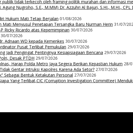
 publik tidak terkecoh oleh framing politik murahan dan informasi 
 Nugroho, S.E., M.MM) Dr. Azzuhri Al Bajuri, S.HI., M.HI., CPL Dr
diri Hukum Mati Tetap Berjalan
01/08/2026
m Mati Menyusul Penetapan Tersangka Baru Nurman Herin
31/07/20
P Ricky Ricardo atas Kepemimpinan
30/07/2026
30/07/2026
dr. Adnaan WD kepada Kemenkes
30/07/2026
dinator Pusat Terlibat Pemukulan
29/07/2026
ng Jadi Pengingat Pentingnya Kesiapsiagaan Bencana
29/07/2026
Polri, Desak PTDH
29/07/2026
nas, Harap Polda Metro Jaya Segera Berikan Kepastian Hukum
28/0
 Tidak Gentar Intruksi Kapolres Karena Ada Setor?
27/07/2026
ak” Sebagai Bentuk Ketakutan Personal
27/07/2026
iapa Yang Terlibat,CIC (Corruption Investigation Committee) Mendu