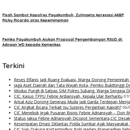
Pisah Sambut Kapolres Payakumbuh, Zulmaeta Apresiasi AKBP
Ricky Ricardo atas Kepemimpinan
Pemko Payakumbuh Ajukan Proposal Pengembangan RSUD dr.
Adnaan WD kepada Kemenkes
Terkini
Reses Elfanis Jadi Ruang Evaluasi, Warga Dorong Pemerintah
Jaga Aset Daerah dan Tata Wajah Kota, Pemko Bukittinggi D
Modus Pungli di Satpas SIM Polres Subang, Warga Sengaja Dip
CIC: Kasus TPPU Febrie Ardiansyah, Kepala Ular Berhantu
07
Arisal Aziz Dorong Generasi Muda Jadi Garda Terdepan Menjag
CIC Angkat Bicara Terkait Isu Surpres Pergantian Kapolri?
06/
CIC Menelisik Jejak Pusaran Bisnis Febrie Adriansyah – Don 
Status Jaksa Febrie Adriansyah Dicopot Sementara,CIC Desak
Kesempatan Emas! Ditlantas Polda Sumbar Ajak Masyaraka
CIC Siap Dukung Kortastipidkor Polri Hadapi Praperadilan Feb