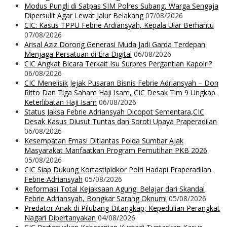
Modus Pungli di Satpas SIM Polres Subang, Warga Sengaja
Dipersulit Agar Lewat Jalur Belakang
07/08/2026
CIC: Kasus TPPU Febrie Ardiansyah, Kepala Ular Berhantu
07/08/2026
Arisal Aziz Dorong Generasi Muda Jadi Garda Terdepan
Menjaga Persatuan di Era Digital
06/08/2026
CIC Angkat Bicara Terkait Isu Surpres Pergantian Kapolri?
06/08/2026
CIC Menelisik Jejak Pusaran Bisnis Febrie Adriansyah – Don
Ritto Dan Tiga Saham Haji Isam, CIC Desak Tim 9 Ungkap
Keterlibatan Haji Isam
06/08/2026
Status Jaksa Febrie Adriansyah Dicopot Sementara,CIC
Desak Kasus Diusut Tuntas dan Soroti Upaya Praperadilan
06/08/2026
Kesempatan Emas! Ditlantas Polda Sumbar Ajak
Masyarakat Manfaatkan Program Pemutihan PKB 2026
05/08/2026
CIC Siap Dukung Kortastipidkor Polri Hadapi Praperadilan
Febrie Adriansyah
05/08/2026
Reformasi Total Kejaksaan Agung: Belajar dari Skandal
Febrie Adriansyah, Bongkar Sarang Oknum!
05/08/2026
Predator Anak di Pilubang Ditangkap, Kepedulian Perangkat
Nagari Dipertanyakan
04/08/2026