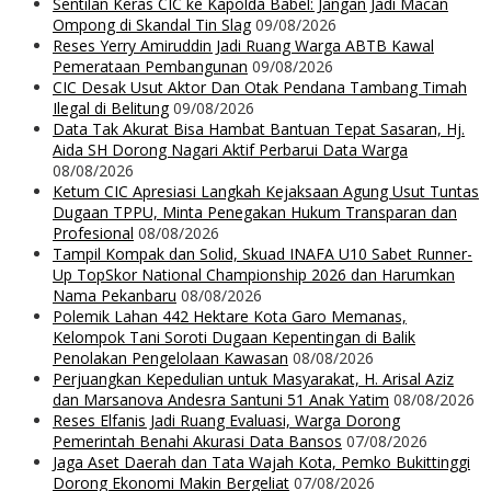
Sentilan Keras CIC ke Kapolda Babel: Jangan Jadi Macan
Ompong di Skandal Tin Slag
09/08/2026
Reses Yerry Amiruddin Jadi Ruang Warga ABTB Kawal
Pemerataan Pembangunan
09/08/2026
CIC Desak Usut Aktor Dan Otak Pendana Tambang Timah
Ilegal di Belitung
09/08/2026
Data Tak Akurat Bisa Hambat Bantuan Tepat Sasaran, Hj.
Aida SH Dorong Nagari Aktif Perbarui Data Warga
08/08/2026
Ketum CIC Apresiasi Langkah Kejaksaan Agung Usut Tuntas
Dugaan TPPU, Minta Penegakan Hukum Transparan dan
Profesional
08/08/2026
Tampil Kompak dan Solid, Skuad INAFA U10 Sabet Runner-
Up TopSkor National Championship 2026 dan Harumkan
Nama Pekanbaru
08/08/2026
Polemik Lahan 442 Hektare Kota Garo Memanas,
Kelompok Tani Soroti Dugaan Kepentingan di Balik
Penolakan Pengelolaan Kawasan
08/08/2026
Perjuangkan Kepedulian untuk Masyarakat, H. Arisal Aziz
dan Marsanova Andesra Santuni 51 Anak Yatim
08/08/2026
Reses Elfanis Jadi Ruang Evaluasi, Warga Dorong
Pemerintah Benahi Akurasi Data Bansos
07/08/2026
Jaga Aset Daerah dan Tata Wajah Kota, Pemko Bukittinggi
Dorong Ekonomi Makin Bergeliat
07/08/2026