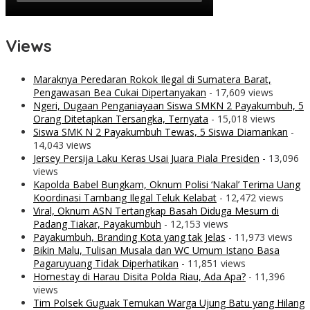
Views
Maraknya Peredaran Rokok Ilegal di Sumatera Barat,
Pengawasan Bea Cukai Dipertanyakan
- 17,609 views
Ngeri, Dugaan Penganiayaan Siswa SMKN 2 Payakumbuh, 5
Orang Ditetapkan Tersangka, Ternyata
- 15,018 views
Siswa SMK N 2 Payakumbuh Tewas, 5 Siswa Diamankan
-
14,043 views
Jersey Persija Laku Keras Usai Juara Piala Presiden
- 13,096
views
Kapolda Babel Bungkam, Oknum Polisi ‘Nakal’ Terima Uang
Koordinasi Tambang Ilegal Teluk Kelabat
- 12,472 views
Viral, Oknum ASN Tertangkap Basah Diduga Mesum di
Padang Tiakar, Payakumbuh
- 12,153 views
Payakumbuh, Branding Kota yang tak Jelas
- 11,973 views
Bikin Malu, Tulisan Musala dan WC Umum Istano Basa
Pagaruyuang Tidak Diperhatikan
- 11,851 views
Homestay di Harau Disita Polda Riau, Ada Apa?
- 11,396
views
Tim Polsek Guguak Temukan Warga Ujung Batu yang Hilang