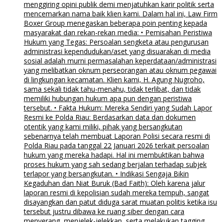
menggiring opini publik demi menjatuhkan karir politik serta
mencemarkan nama baik klien kami. Dalam hal ini, Law Firm
Boxer Group menegaskan beberapa poin penting kepada
masyarakat dan rekan-rekan media: • Pemisahan Peristiwa
Hukum yang Tegas: Persoalan sengketa atau pengurusan
administrasi kependudukan/aset yang disuarakan di media
sosial adalah murni permasalahan keperdataan/administrasi
yang melibatkan oknum perseorangan atau oknum pegawai
di lingkungan kecamatan. Klien kami, H. Agung Nugroho,
sama sekali tidak tahu-menahu, tidak terlibat, dan tidak
memiliki hubungan hukum apa pun dengan peristiwa
tersebut. • Fakta Hukum: Mereka Sendiri yang Sudah Lapor
Resmi ke Polda Riau: Berdasarkan data dan dokumen
otentik yang kami miliki, pihak yang bersangkutan
sebenarnya telah membuat Laporan Polisi secara resmi di
Polda Riau pada tanggal 22 Januari 2026 terkait persoalan
hukum yang mereka hadapi. Hal ini membuktikan bahwa
proses hukum yang sah sedang berjalan terhadap subjek
terlapor yang bersangkutan. • Indikasi Sengaja Bikin
Kegaduhan dan Niat Buruk (Bad Faith): Oleh karena jalur
laporan resmi di kepolisian sudah mereka tempuh, sangat
disayangkan dan patut diduga sarat muatan politis ketika isu
tersebut justru dibawa ke ruang siber dengan cara
menyerang, menjelek-jelekkan, serta melakukan tagging