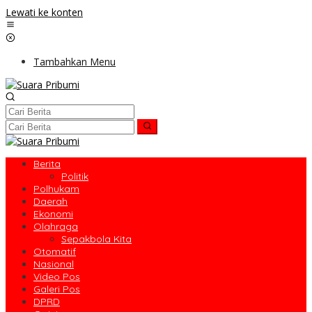
Lewati ke konten
Tambahkan Menu
Berita
Politik
Polhukam
Daerah
Ekonomi
Olahraga
Sepakbola Kita
Otomatif
Nasional
Video Pos
Galeri Pos
DPRD