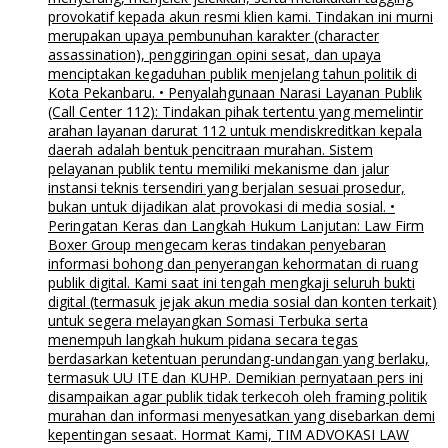
provokatif kepada akun resmi klien kami. Tindakan ini murni
merupakan upaya pembunuhan karakter (character
assassination), penggiringan opini sesat, dan upaya
menciptakan kegaduhan publik menjelang tahun politik di
Kota Pekanbaru. • Penyalahgunaan Narasi Layanan Publik
(Call Center 112): Tindakan pihak tertentu yang memelintir
arahan layanan darurat 112 untuk mendiskreditkan kepala
daerah adalah bentuk pencitraan murahan. Sistem
pelayanan publik tentu memiliki mekanisme dan jalur
instansi teknis tersendiri yang berjalan sesuai prosedur,
bukan untuk dijadikan alat provokasi di media sosial. •
Peringatan Keras dan Langkah Hukum Lanjutan: Law Firm
Boxer Group mengecam keras tindakan penyebaran
informasi bohong dan penyerangan kehormatan di ruang
publik digital. Kami saat ini tengah mengkaji seluruh bukti
digital (termasuk jejak akun media sosial dan konten terkait)
untuk segera melayangkan Somasi Terbuka serta
menempuh langkah hukum pidana secara tegas
berdasarkan ketentuan perundang-undangan yang berlaku,
termasuk UU ITE dan KUHP. Demikian pernyataan pers ini
disampaikan agar publik tidak terkecoh oleh framing politik
murahan dan informasi menyesatkan yang disebarkan demi
kepentingan sesaat. Hormat Kami, TIM ADVOKASI LAW