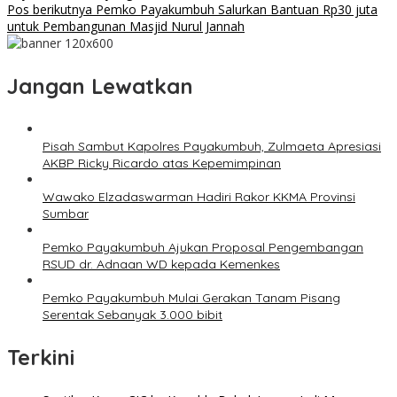
Pos berikutnya
Pemko Payakumbuh Salurkan Bantuan Rp30 juta
untuk Pembangunan Masjid Nurul Jannah
Jangan Lewatkan
Pisah Sambut Kapolres Payakumbuh, Zulmaeta Apresiasi
AKBP Ricky Ricardo atas Kepemimpinan
Wawako Elzadaswarman Hadiri Rakor KKMA Provinsi
Sumbar
Pemko Payakumbuh Ajukan Proposal Pengembangan
RSUD dr. Adnaan WD kepada Kemenkes
Pemko Payakumbuh Mulai Gerakan Tanam Pisang
Serentak Sebanyak 3.000 bibit
Terkini