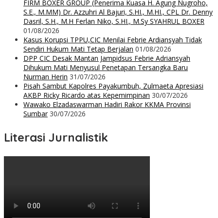
FIRM BOXER GROUP (Penerima Kuasa H. Agung Nugroho,
S.E., M.MM) Dr. Azzuhri Al Bajuri, S.HI., M.HI., CPL Dr. Denny
Dasril, S.H., M.H Ferlan Niko, S.HI., M.Sy SYAHRUL BOXER
01/08/2026
Kasus Korupsi TPPU,CIC Menilai Febrie Ardiansyah Tidak
Sendiri Hukum Mati Tetap Berjalan
01/08/2026
DPP CIC Desak Mantan Jampidsus Febrie Adriansyah
Dihukum Mati Menyusul Penetapan Tersangka Baru
Nurman Herin
31/07/2026
Pisah Sambut Kapolres Payakumbuh, Zulmaeta Apresiasi
AKBP Ricky Ricardo atas Kepemimpinan
30/07/2026
Wawako Elzadaswarman Hadiri Rakor KKMA Provinsi
Sumbar
30/07/2026
Literasi Jurnalistik