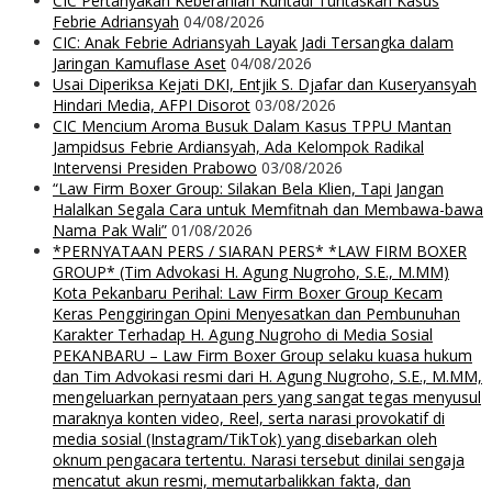
CIC Pertanyakan Keberanian Kuntadi Tuntaskan Kasus
Febrie Adriansyah
04/08/2026
CIC: Anak Febrie Adriansyah Layak Jadi Tersangka dalam
Jaringan Kamuflase Aset
04/08/2026
Usai Diperiksa Kejati DKI, Entjik S. Djafar dan Kuseryansyah
Hindari Media, AFPI Disorot
03/08/2026
CIC Mencium Aroma Busuk Dalam Kasus TPPU Mantan
Jampidsus Febrie Ardiansyah, Ada Kelompok Radikal
Intervensi Presiden Prabowo
03/08/2026
“Law Firm Boxer Group: Silakan Bela Klien, Tapi Jangan
Halalkan Segala Cara untuk Memfitnah dan Membawa-bawa
Nama Pak Wali”
01/08/2026
*PERNYATAAN PERS / SIARAN PERS* *LAW FIRM BOXER
GROUP* (Tim Advokasi H. Agung Nugroho, S.E., M.MM)
Kota Pekanbaru Perihal: Law Firm Boxer Group Kecam
Keras Penggiringan Opini Menyesatkan dan Pembunuhan
Karakter Terhadap H. Agung Nugroho di Media Sosial
PEKANBARU – Law Firm Boxer Group selaku kuasa hukum
dan Tim Advokasi resmi dari H. Agung Nugroho, S.E., M.MM,
mengeluarkan pernyataan pers yang sangat tegas menyusul
maraknya konten video, Reel, serta narasi provokatif di
media sosial (Instagram/TikTok) yang disebarkan oleh
oknum pengacara tertentu. Narasi tersebut dinilai sengaja
mencatut akun resmi, memutarbalikkan fakta, dan