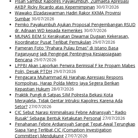
Pisah Sambut Kapolres Payakumbuh, Zulmaeta Apresiasi
AKBP Ricky Ricardo atas Kepemimpinan
30/07/2026
Wawako Elzadaswarman Hadiri Rakor KKMA Provinsi
Sumbar
30/07/2026
Pemko Payakumbuh Ajukan Proposal Pengembangan RSUD
dr. Adnaan WD kepada Kemenkes
30/07/2026
MUNAS BEM SI Kerakyatan Diwarnai Dugaan Kekerasan,
Koordinator Pusat Terlibat Pemukulan
29/07/2026
Pameran Foto “Prahara Pulau Emas” di Istano Basa
Pagaruyung Jadi Pengingat Pentingnya Kesiapsiagaan
Bencana
29/07/2026
LPPBI Akan Laporkan Perwira Berinisial F ke Propam Mabes
Polri, Desak PTDH
29/07/2026
Pengacara Muhammad Ali Harahap Apresiasi Respons
Kompolnas, Harap Polda Metro Jaya Segera Berikan
Kepastian Hukum
28/07/2026
Praktik Pungli di Satpas SIM Polresta Bekasi Kota
Merajalela, Tidak Gentar Intruksi Kapolres Karena Ada
Setor?
27/07/2026
CIC Sebut Narasi Kriminalisasi Febrie Adriansyah ” Radio
Rusak” Sebagai Bentuk Ketakutan Personal
27/07/2026
Penahanan Febrie Ardiansyah Sangat Tepat,Awal Terungkap
Siapa Yang Terlibat,CIC (Corruption Investigation
Committee) Mendukung
27/07/2026