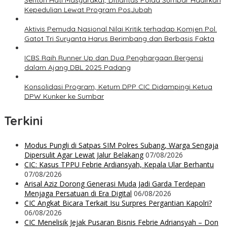
Sentuh Hati Masyarakat, Ditlantas Polda Sumbar Hadirkan
Kepedulian Lewat Program PosJubah
Aktivis Pemuda Nasional Nilai Kritik terhadap Komjen Pol.
Gatot Tri Suryanta Harus Berimbang dan Berbasis Fakta
ICBS Raih Runner Up dan Dua Penghargaan Bergensi
dalam Ajang DBL 2025 Padang
Konsolidasi Program, Ketum DPP CIC Didampingi Ketua
DPW Kunker ke Sumbar
Terkini
Modus Pungli di Satpas SIM Polres Subang, Warga Sengaja
Dipersulit Agar Lewat Jalur Belakang
07/08/2026
CIC: Kasus TPPU Febrie Ardiansyah, Kepala Ular Berhantu
07/08/2026
Arisal Aziz Dorong Generasi Muda Jadi Garda Terdepan
Menjaga Persatuan di Era Digital
06/08/2026
CIC Angkat Bicara Terkait Isu Surpres Pergantian Kapolri?
06/08/2026
CIC Menelisik Jejak Pusaran Bisnis Febrie Adriansyah – Don