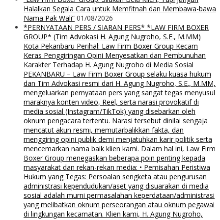
Halalkan Segala Cara untuk Memfitnah dan Membawa-bawa
Nama Pak Wali”
01/08/2026
*PERNYATAAN PERS / SIARAN PERS* *LAW FIRM BOXER
GROUP* (Tim Advokasi H. Agung Nugroho, S.E., M.MM)
Kota Pekanbaru Perihal: Law Firm Boxer Group Kecam
Keras Penggiringan Opini Menyesatkan dan Pembunuhan
Karakter Terhadap H. Agung Nugroho di Media Sosial
PEKANBARU – Law Firm Boxer Group selaku kuasa hukum
dan Tim Advokasi resmi dari H. Agung Nugroho, S.E., M.MM,
mengeluarkan pernyataan pers yang sangat tegas menyusul
maraknya konten video, Reel, serta narasi provokatif di
media sosial (Instagram/TikTok) yang disebarkan oleh
oknum pengacara tertentu. Narasi tersebut dinilai sengaja
mencatut akun resmi, memutarbalikkan fakta, dan
menggiring opini publik demi menjatuhkan karir politik serta
mencemarkan nama baik klien kami. Dalam hal ini, Law Firm
Boxer Group menegaskan beberapa poin penting kepada
masyarakat dan rekan-rekan media: • Pemisahan Peristiwa
Hukum yang Tegas: Persoalan sengketa atau pengurusan
administrasi kependudukan/aset yang disuarakan di media
sosial adalah murni permasalahan keperdataan/administrasi
yang melibatkan oknum perseorangan atau oknum pegawai
di lingkungan kecamatan. Klien kami, H. Agung Nugroho,