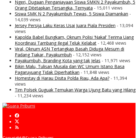
Ngeri, Dugaan Penganiayaan Siswa SMKN 2 Payakumbuh, 5
Orang Ditetapkan Tersangka, Ternyata
- 15,011 views
Siswa SMK N 2 Payakumbuh Tewas, 5 Siswa Diamankan
-
14,039 views
Jersey Persija Laku Keras Usai Juara Piala Presiden
- 13,094
views
Kapolda Babel Bungkam, Oknum Polisi ‘Nakal’ Terima Uang
Koordinasi Tambang Ilegal Teluk Kelabat
- 12,468 views
Viral, Oknum ASN Tertangkap Basah Diduga Mesum di
Padang Tiakar, Payakumbuh
- 12,152 views
Payakumbuh, Branding Kota yang tak Jelas
- 11,971 views
Bikin Malu, Tulisan Musala dan WC Umum Istano Basa
Pagaruyuang Tidak Diperhatikan
- 11,848 views
Homestay di Harau Disita Polda Riau, Ada Apa?
- 11,394
views
Tim Polsek Guguak Temukan Warga Ujung Batu yang Hilang
- 11,234 views
Copyright@Suara Pribumi