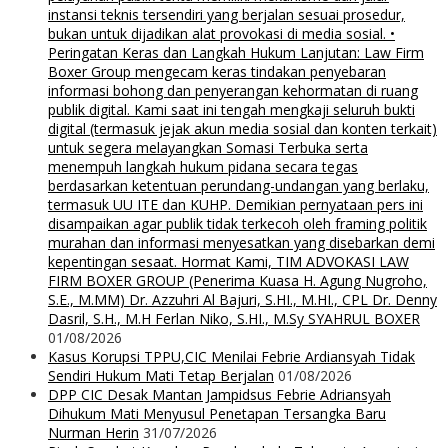
instansi teknis tersendiri yang berjalan sesuai prosedur,
bukan untuk dijadikan alat provokasi di media sosial. •
Peringatan Keras dan Langkah Hukum Lanjutan: Law Firm
Boxer Group mengecam keras tindakan penyebaran
informasi bohong dan penyerangan kehormatan di ruang
publik digital. Kami saat ini tengah mengkaji seluruh bukti
digital (termasuk jejak akun media sosial dan konten terkait)
untuk segera melayangkan Somasi Terbuka serta
menempuh langkah hukum pidana secara tegas
berdasarkan ketentuan perundang-undangan yang berlaku,
termasuk UU ITE dan KUHP. Demikian pernyataan pers ini
disampaikan agar publik tidak terkecoh oleh framing politik
murahan dan informasi menyesatkan yang disebarkan demi
kepentingan sesaat. Hormat Kami, TIM ADVOKASI LAW
FIRM BOXER GROUP (Penerima Kuasa H. Agung Nugroho,
S.E., M.MM) Dr. Azzuhri Al Bajuri, S.HI., M.HI., CPL Dr. Denny
Dasril, S.H., M.H Ferlan Niko, S.HI., M.Sy SYAHRUL BOXER
01/08/2026
Kasus Korupsi TPPU,CIC Menilai Febrie Ardiansyah Tidak
Sendiri Hukum Mati Tetap Berjalan
01/08/2026
DPP CIC Desak Mantan Jampidsus Febrie Adriansyah
Dihukum Mati Menyusul Penetapan Tersangka Baru
Nurman Herin
31/07/2026