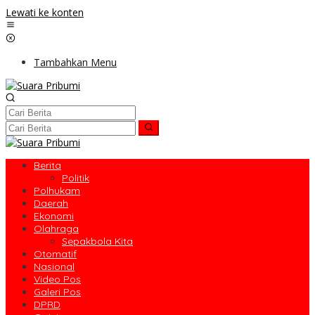
Lewati ke konten
Tambahkan Menu
Berita
Politik
Polhukam
Daerah
Ekonomi
Olahraga
Sepakbola Kita
Otomatif
Nasional
Video Pos
Galeri Pos
DPRD