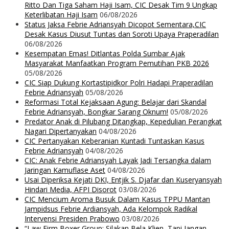
Ritto Dan Tiga Saham Haji Isam, CIC Desak Tim 9 Ungkap
Keterlibatan Haji Isam
06/08/2026
Status Jaksa Febrie Adriansyah Dicopot Sementara,CIC
Desak Kasus Diusut Tuntas dan Soroti Upaya Praperadilan
06/08/2026
Kesempatan Emas! Ditlantas Polda Sumbar Ajak
Masyarakat Manfaatkan Program Pemutihan PKB 2026
05/08/2026
CIC Siap Dukung Kortastipidkor Polri Hadapi Praperadilan
Febrie Adriansyah
05/08/2026
Reformasi Total Kejaksaan Agung: Belajar dari Skandal
Febrie Adriansyah, Bongkar Sarang Oknum!
05/08/2026
Predator Anak di Pilubang Ditangkap, Kepedulian Perangkat
Nagari Dipertanyakan
04/08/2026
CIC Pertanyakan Keberanian Kuntadi Tuntaskan Kasus
Febrie Adriansyah
04/08/2026
CIC: Anak Febrie Adriansyah Layak Jadi Tersangka dalam
Jaringan Kamuflase Aset
04/08/2026
Usai Diperiksa Kejati DKI, Entjik S. Djafar dan Kuseryansyah
Hindari Media, AFPI Disorot
03/08/2026
CIC Mencium Aroma Busuk Dalam Kasus TPPU Mantan
Jampidsus Febrie Ardiansyah, Ada Kelompok Radikal
Intervensi Presiden Prabowo
03/08/2026
“Law Firm Boxer Group: Silakan Bela Klien, Tapi Jangan