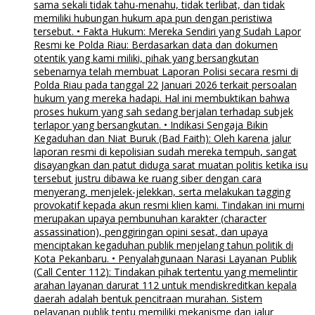
sama sekali tidak tahu-menahu, tidak terlibat, dan tidak
memiliki hubungan hukum apa pun dengan peristiwa
tersebut. • Fakta Hukum: Mereka Sendiri yang Sudah Lapor
Resmi ke Polda Riau: Berdasarkan data dan dokumen
otentik yang kami miliki, pihak yang bersangkutan
sebenarnya telah membuat Laporan Polisi secara resmi di
Polda Riau pada tanggal 22 Januari 2026 terkait persoalan
hukum yang mereka hadapi. Hal ini membuktikan bahwa
proses hukum yang sah sedang berjalan terhadap subjek
terlapor yang bersangkutan. • Indikasi Sengaja Bikin
Kegaduhan dan Niat Buruk (Bad Faith): Oleh karena jalur
laporan resmi di kepolisian sudah mereka tempuh, sangat
disayangkan dan patut diduga sarat muatan politis ketika isu
tersebut justru dibawa ke ruang siber dengan cara
menyerang, menjelek-jelekkan, serta melakukan tagging
provokatif kepada akun resmi klien kami. Tindakan ini murni
merupakan upaya pembunuhan karakter (character
assassination), penggiringan opini sesat, dan upaya
menciptakan kegaduhan publik menjelang tahun politik di
Kota Pekanbaru. • Penyalahgunaan Narasi Layanan Publik
(Call Center 112): Tindakan pihak tertentu yang memelintir
arahan layanan darurat 112 untuk mendiskreditkan kepala
daerah adalah bentuk pencitraan murahan. Sistem
pelayanan publik tentu memiliki mekanisme dan jalur