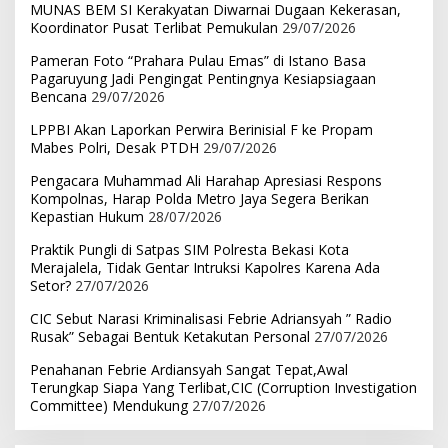
MUNAS BEM SI Kerakyatan Diwarnai Dugaan Kekerasan,
Koordinator Pusat Terlibat Pemukulan
29/07/2026
Pameran Foto “Prahara Pulau Emas” di Istano Basa
Pagaruyung Jadi Pengingat Pentingnya Kesiapsiagaan
Bencana
29/07/2026
LPPBI Akan Laporkan Perwira Berinisial F ke Propam
Mabes Polri, Desak PTDH
29/07/2026
Pengacara Muhammad Ali Harahap Apresiasi Respons
Kompolnas, Harap Polda Metro Jaya Segera Berikan
Kepastian Hukum
28/07/2026
Praktik Pungli di Satpas SIM Polresta Bekasi Kota
Merajalela, Tidak Gentar Intruksi Kapolres Karena Ada
Setor?
27/07/2026
CIC Sebut Narasi Kriminalisasi Febrie Adriansyah ” Radio
Rusak” Sebagai Bentuk Ketakutan Personal
27/07/2026
Penahanan Febrie Ardiansyah Sangat Tepat,Awal
Terungkap Siapa Yang Terlibat,CIC (Corruption Investigation
Committee) Mendukung
27/07/2026