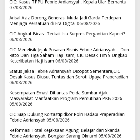
CIC: Kasus TPPU Febrie Ardiansyah, Kepala Ular Berhantu
07/08/2026
Arisal Aziz Dorong Generasi Muda Jadi Garda Terdepan
Menjaga Persatuan di Era Digital
06/08/2026
CIC Angkat Bicara Terkait Isu Surpres Pergantian Kapolri?
06/08/2026
CIC Menelisik Jejak Pusaran Bisnis Febrie Adriansyah – Don
Ritto Dan Tiga Saham Haji Isam, CIC Desak Tim 9 Ungkap
Keterlibatan Haji Isam
06/08/2026
Status Jaksa Febrie Adriansyah Dicopot Sementara,CIC
Desak Kasus Diusut Tuntas dan Soroti Upaya Praperadilan
06/08/2026
Kesempatan Emas! Ditlantas Polda Sumbar Ajak
Masyarakat Manfaatkan Program Pemutihan PKB 2026
05/08/2026
CIC Siap Dukung Kortastipidkor Polri Hadapi Praperadilan
Febrie Adriansyah
05/08/2026
Reformasi Total Kejaksaan Agung: Belajar dari Skandal
Febrie Adriansyah, Bongkar Sarang Oknum!
05/08/2026