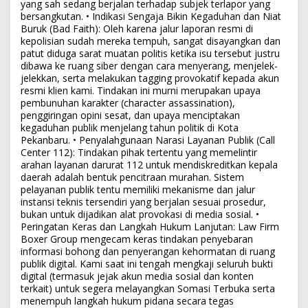
yang sah sedang berjalan terhadap subjek terlapor yang
bersangkutan. • Indikasi Sengaja Bikin Kegaduhan dan Niat
Buruk (Bad Faith): Oleh karena jalur laporan resmi di
kepolisian sudah mereka tempuh, sangat disayangkan dan
patut diduga sarat muatan politis ketika isu tersebut justru
dibawa ke ruang siber dengan cara menyerang, menjelek-
jelekkan, serta melakukan tagging provokatif kepada akun
resmi klien kami. Tindakan ini murni merupakan upaya
pembunuhan karakter (character assassination),
penggiringan opini sesat, dan upaya menciptakan
kegaduhan publik menjelang tahun politik di Kota
Pekanbaru. • Penyalahgunaan Narasi Layanan Publik (Call
Center 112): Tindakan pihak tertentu yang memelintir
arahan layanan darurat 112 untuk mendiskreditkan kepala
daerah adalah bentuk pencitraan murahan. Sistem
pelayanan publik tentu memiliki mekanisme dan jalur
instansi teknis tersendiri yang berjalan sesuai prosedur,
bukan untuk dijadikan alat provokasi di media sosial. •
Peringatan Keras dan Langkah Hukum Lanjutan: Law Firm
Boxer Group mengecam keras tindakan penyebaran
informasi bohong dan penyerangan kehormatan di ruang
publik digital. Kami saat ini tengah mengkaji seluruh bukti
digital (termasuk jejak akun media sosial dan konten
terkait) untuk segera melayangkan Somasi Terbuka serta
menempuh langkah hukum pidana secara tegas