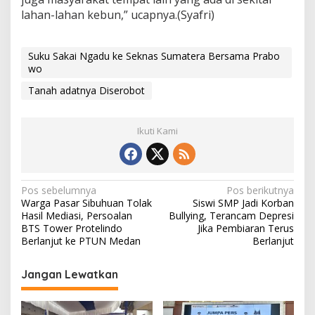
lahan-lahan kebun,” ucapnya.(Syafri)
Suku Sakai Ngadu ke Seknas Sumatera Bersama Prabo
wo
Tanah adatnya Diserobot
Ikuti Kami
N
Pos sebelumnya
Pos berikutnya
Warga Pasar Sibuhuan Tolak
Siswi SMP Jadi Korban
a
Hasil Mediasi, Persoalan
Bullying, Terancam Depresi
v
BTS Tower Protelindo
Jika Pembiaran Terus
Berlanjut ke PTUN Medan
Berlanjut
i
g
Jangan Lewatkan
a
s