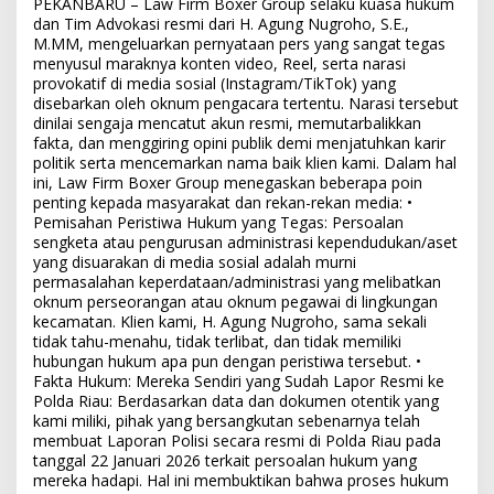
PEKANBARU – Law Firm Boxer Group selaku kuasa hukum
dan Tim Advokasi resmi dari H. Agung Nugroho, S.E.,
M.MM, mengeluarkan pernyataan pers yang sangat tegas
menyusul maraknya konten video, Reel, serta narasi
provokatif di media sosial (Instagram/TikTok) yang
disebarkan oleh oknum pengacara tertentu. Narasi tersebut
dinilai sengaja mencatut akun resmi, memutarbalikkan
fakta, dan menggiring opini publik demi menjatuhkan karir
politik serta mencemarkan nama baik klien kami. Dalam hal
ini, Law Firm Boxer Group menegaskan beberapa poin
penting kepada masyarakat dan rekan-rekan media: •
Pemisahan Peristiwa Hukum yang Tegas: Persoalan
sengketa atau pengurusan administrasi kependudukan/aset
yang disuarakan di media sosial adalah murni
permasalahan keperdataan/administrasi yang melibatkan
oknum perseorangan atau oknum pegawai di lingkungan
kecamatan. Klien kami, H. Agung Nugroho, sama sekali
tidak tahu-menahu, tidak terlibat, dan tidak memiliki
hubungan hukum apa pun dengan peristiwa tersebut. •
Fakta Hukum: Mereka Sendiri yang Sudah Lapor Resmi ke
Polda Riau: Berdasarkan data dan dokumen otentik yang
kami miliki, pihak yang bersangkutan sebenarnya telah
membuat Laporan Polisi secara resmi di Polda Riau pada
tanggal 22 Januari 2026 terkait persoalan hukum yang
mereka hadapi. Hal ini membuktikan bahwa proses hukum