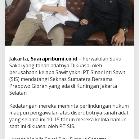
u
m
a
t
e
r
a
B
e
r
Jakarta,
Suarapribumi.co.id
– Perwakilan Suku
s
Sakai yang tanah adatnya Dikuasai oleh
a
m
perusahaan kelapa Sawit yakni PT Sinar Inti Sawit
a
(SIS) mendatangi Seknas Sumatera Bersama
P
Prabowo Gibran yang ada di Kuningan Jakarta
r
Selatan.
a
b
o
Kedatangan mereka meminta perlindungan hukum
w
maupun pengawalan atas diserobotnya tanah adat
o
yang selama ini 10-15 tahun mereka kelola namun
saat ini dikuasai oleh PT SIS.