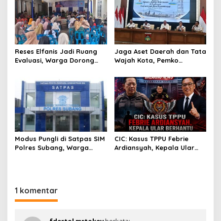
i
p
o
s
Reses Elfanis Jadi Ruang
Jaga Aset Daerah dan Tata
Evaluasi, Warga Dorong
Wajah Kota, Pemko
Pemerintah Benahi Akurasi
Bukittinggi Dorong Ekonomi
Data Bansos
Makin Bergeliat
Modus Pungli di Satpas SIM
CIC: Kasus TPPU Febrie
Polres Subang, Warga
Ardiansyah, Kepala Ular
Sengaja Dipersulit Agar
Berhantu
Lewat Jalur Belakang
1 komentar
fdertol mrtokev
berkata: