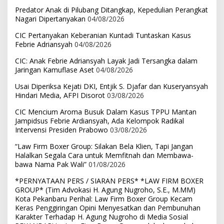
Predator Anak di Pilubang Ditangkap, Kepedulian Perangkat
Nagari Dipertanyakan
04/08/2026
CIC Pertanyakan Keberanian Kuntadi Tuntaskan Kasus
Febrie Adriansyah
04/08/2026
CIC: Anak Febrie Adriansyah Layak Jadi Tersangka dalam
Jaringan Kamuflase Aset
04/08/2026
Usai Diperiksa Kejati DKI, Entjik S. Djafar dan Kuseryansyah
Hindari Media, AFPI Disorot
03/08/2026
CIC Mencium Aroma Busuk Dalam Kasus TPPU Mantan
Jampidsus Febrie Ardiansyah, Ada Kelompok Radikal
Intervensi Presiden Prabowo
03/08/2026
“Law Firm Boxer Group: Silakan Bela Klien, Tapi Jangan
Halalkan Segala Cara untuk Memfitnah dan Membawa-
bawa Nama Pak Wali”
01/08/2026
*PERNYATAAN PERS / SIARAN PERS* *LAW FIRM BOXER
GROUP* (Tim Advokasi H. Agung Nugroho, S.E., M.MM)
Kota Pekanbaru Perihal: Law Firm Boxer Group Kecam
Keras Penggiringan Opini Menyesatkan dan Pembunuhan
Karakter Terhadap H. Agung Nugroho di Media Sosial