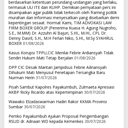
berdasarkan ketentuan perundang-undangan yang berlaku,
termasuk UU ITE dan KUHP. Demikian pernyataan pers ini
disampaikan agar publik tidak terkecoh oleh framing politik
murahan dan informasi menyesatkan yang disebarkan demi
kepentingan sesaat. Hormat Kami, TIM ADVOKASI LAW
FIRM BOXER GROUP (Penerima Kuasa H. Agung Nugroho,
S.E., M.MM) Dr. Azzuhri Al Bajuri, S.HI., M.HI., CPL Dr.
Denny Dasril, S.H., M.H Ferlan Niko, S.HI., M.Sy SYAHRUL
BOXER
01/08/2026
Kasus Korupsi TPPU,CIC Menilai Febrie Ardiansyah Tidak
Sendiri Hukum Mati Tetap Berjalan
01/08/2026
DPP CIC Desak Mantan Jampidsus Febrie Adriansyah
Dihukum Mati Menyusul Penetapan Tersangka Baru
Nurman Herin
31/07/2026
Pisah Sambut Kapolres Payakumbuh, Zulmaeta Apresiasi
AKBP Ricky Ricardo atas Kepemimpinan
30/07/2026
Wawako Elzadaswarman Hadiri Rakor KKMA Provinsi
Sumbar
30/07/2026
Pemko Payakumbuh Ajukan Proposal Pengembangan
RSUD dr. Adnaan WD kepada Kemenkes
30/07/2026