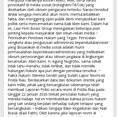
menyusul maraknya konten video, Reel, serta narasi
provokatif di media sosial (Instagram/TikTok) yang
disebarkan oleh oknum pengacara tertentu. Narasi tersebut
dinilai sengaja mencatut akun resmi, memutarbalikkan
fakta, dan menggiring opini publik demi menjatuhkan karir
politik serta mencemarkan nama baik klien kami. Dalam hal
ini, Law Firm Boxer Group menegaskan beberapa poin
penting kepada masyarakat dan rekan-rekan media: •
Pemisahan Peristiwa Hukum yang Tegas: Persoalan
sengketa atau pengurusan administrasi kependudukan/aset
yang disuarakan di media sosial adalah murni
permasalahan keperdataan/administrasi yang melibatkan
oknum perseorangan atau oknum pegawai di lingkungan
kecamatan. Klien kami, H. Agung Nugroho, sama sekali
tidak tahu-menahu, tidak terlibat, dan tidak memiliki
hubungan hukum apa pun dengan peristiwa tersebut. •
Fakta Hukum: Mereka Sendiri yang Sudah Lapor Resmi ke
Polda Riau: Berdasarkan data dan dokumen otentik yang
kami miliki, pihak yang bersangkutan sebenarnya telah
membuat Laporan Polisi secara resmi di Polda Riau pada
tanggal 22 Januari 2026 terkait persoalan hukum yang
mereka hadapi. Hal ini membuktikan bahwa proses hukum
yang sah sedang berjalan terhadap subjek terlapor yang
bersangkutan. • Indikasi Sengaja Bikin Kegaduhan dan Niat
Buruk (Bad Faith): Oleh karena jalur laporan resmi di