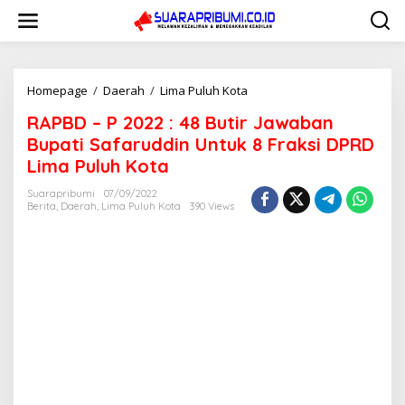
L
e
w
a
t
i
Homepage
/
Daerah
/
Lima Puluh Kota
R
k
A
RAPBD – P 2022 : 48 Butir Jawaban
e
P
k
B
Bupati Safaruddin Untuk 8 Fraksi DPRD
o
D
Lima Puluh Kota
n
–
t
P
Suarapribumi
07/09/2022
e
2
Berita
,
Daerah
,
Lima Puluh Kota
390 Views
n
0
2
2
:
4
8
B
u
t
i
r
J