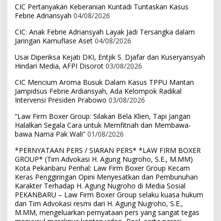
CIC Pertanyakan Keberanian Kuntadi Tuntaskan Kasus
Febrie Adriansyah
04/08/2026
CIC: Anak Febrie Adriansyah Layak Jadi Tersangka dalam
Jaringan Kamuflase Aset
04/08/2026
Usai Diperiksa Kejati DKI, Entjik S. Djafar dan Kuseryansyah
Hindari Media, AFPI Disorot
03/08/2026
CIC Mencium Aroma Busuk Dalam Kasus TPPU Mantan
Jampidsus Febrie Ardiansyah, Ada Kelompok Radikal
Intervensi Presiden Prabowo
03/08/2026
“Law Firm Boxer Group: Silakan Bela Klien, Tapi Jangan
Halalkan Segala Cara untuk Memfitnah dan Membawa-
bawa Nama Pak Wali”
01/08/2026
*PERNYATAAN PERS / SIARAN PERS* *LAW FIRM BOXER
GROUP* (Tim Advokasi H. Agung Nugroho, S.E., M.MM)
Kota Pekanbaru Perihal: Law Firm Boxer Group Kecam
Keras Penggiringan Opini Menyesatkan dan Pembunuhan
Karakter Terhadap H. Agung Nugroho di Media Sosial
PEKANBARU – Law Firm Boxer Group selaku kuasa hukum
dan Tim Advokasi resmi dari H. Agung Nugroho, S.E.,
M.MM, mengeluarkan pernyataan pers yang sangat tegas