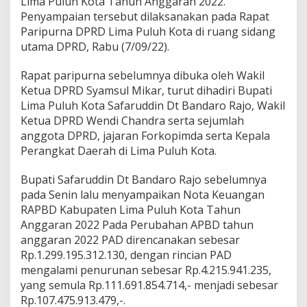
Lima Puluh Kota Tahun Anggaran 2022.
u
Penyampaian tersebut dilaksanakan pada Rapat
k
Paripurna DPRD Lima Puluh Kota di ruang sidang
8
utama DPRD, Rabu (7/09/22).
F
r
a
Rapat paripurna sebelumnya dibuka oleh Wakil
k
Ketua DPRD Syamsul Mikar, turut dihadiri Bupati
s
Lima Puluh Kota Safaruddin Dt Bandaro Rajo, Wakil
i
Ketua DPRD Wendi Chandra serta sejumlah
D
P
anggota DPRD, jajaran Forkopimda serta Kepala
R
Perangkat Daerah di Lima Puluh Kota.
D
L
Bupati Safaruddin Dt Bandaro Rajo sebelumnya
i
pada Senin lalu menyampaikan Nota Keuangan
m
a
RAPBD Kabupaten Lima Puluh Kota Tahun
P
Anggaran 2022 Pada Perubahan APBD tahun
u
anggaran 2022 PAD direncanakan sebesar
l
Rp.1.299.195.312.130, dengan rincian PAD
u
mengalami penurunan sebesar Rp.4.215.941.235,
h
K
yang semula Rp.111.691.854.714,- menjadi sebesar
o
Rp.107.475.913.479,-.
t