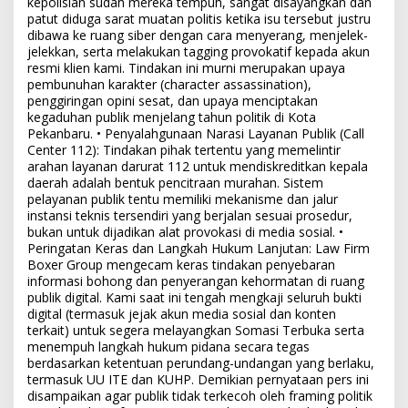
kepolisian sudah mereka tempuh, sangat disayangkan dan
patut diduga sarat muatan politis ketika isu tersebut justru
dibawa ke ruang siber dengan cara menyerang, menjelek-
jelekkan, serta melakukan tagging provokatif kepada akun
resmi klien kami. Tindakan ini murni merupakan upaya
pembunuhan karakter (character assassination),
penggiringan opini sesat, dan upaya menciptakan
kegaduhan publik menjelang tahun politik di Kota
Pekanbaru. • Penyalahgunaan Narasi Layanan Publik (Call
Center 112): Tindakan pihak tertentu yang memelintir
arahan layanan darurat 112 untuk mendiskreditkan kepala
daerah adalah bentuk pencitraan murahan. Sistem
pelayanan publik tentu memiliki mekanisme dan jalur
instansi teknis tersendiri yang berjalan sesuai prosedur,
bukan untuk dijadikan alat provokasi di media sosial. •
Peringatan Keras dan Langkah Hukum Lanjutan: Law Firm
Boxer Group mengecam keras tindakan penyebaran
informasi bohong dan penyerangan kehormatan di ruang
publik digital. Kami saat ini tengah mengkaji seluruh bukti
digital (termasuk jejak akun media sosial dan konten
terkait) untuk segera melayangkan Somasi Terbuka serta
menempuh langkah hukum pidana secara tegas
berdasarkan ketentuan perundang-undangan yang berlaku,
termasuk UU ITE dan KUHP. Demikian pernyataan pers ini
disampaikan agar publik tidak terkecoh oleh framing politik