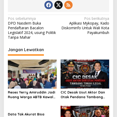
N
Pos sebelumnya
Pos berikutnya
DPD Nasdem Buka
Aplikasi Mykopay, Kado
a
Pendaftaran Bacalon
Diskominfo Untuk Wali Kota
v
Legislatif 2024, usung Politik
Payakumbuh
Tanpa Mahar
i
g
Jangan Lewatkan
a
s
i
p
o
s
Reses Yerry Amiruddin Jadi
CIC Desak Usut Aktor Dan
Ruang Warga ABTB Kawal
Otak Pendana Tambang
Pemerataan Pembangunan
Timah Ilegal di Belitung
Data Tak Akurat Bisa