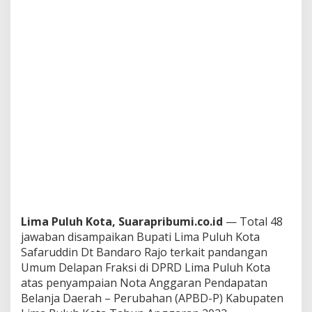
a
w
a
b
a
n
B
u
p
a
t
i
S
a
f
a
r
Lima Puluh Kota, Suarapribumi.co.id
— Total 48
u
d
jawaban disampaikan Bupati Lima Puluh Kota
d
Safaruddin Dt Bandaro Rajo terkait pandangan
i
Umum Delapan Fraksi di DPRD Lima Puluh Kota
n
atas penyampaian Nota Anggaran Pendapatan
U
Belanja Daerah – Perubahan (APBD-P) Kabupaten
n
t