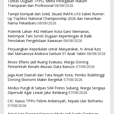
Tuntas Dugaan TPPU, Minta Penegakan Hukum
Transparan dan Profesional
08/08/2026
Tampil Kompak dan Solid, Skuad INAFA U10 Sabet Runner-
Up TopSkor National Championship 2026 dan Harumkan
Nama Pekanbaru
08/08/2026
Polemik Lahan 442 Hektare Kota Garo Memanas,
Kelompok Tani Soroti Dugaan Kepentingan di Balik
Penolakan Pengelolaan Kawasan
08/08/2026
Perjuangkan Kepedulian untuk Masyarakat, H. Arisal Aziz
dan Marsanova Andesra Santuni 51 Anak Yatim
08/08/2026
Reses Elfanis Jadi Ruang Evaluasi, Warga Dorong
Pemerintah Benahi Akurasi Data Bansos
07/08/2026
Jaga Aset Daerah dan Tata Wajah Kota, Pemko Bukittinggi
Dorong Ekonomi Makin Bergeliat
07/08/2026
Modus Pungli di Satpas SIM Polres Subang, Warga Sengaja
Dipersulit Agar Lewat Jalur Belakang
07/08/2026
CIC: Kasus TPPU Febrie Ardiansyah, Kepala Ular Berhantu
07/08/2026
Arisal Aziz Dorong Generasi Muda Jadi Garda Terdepan