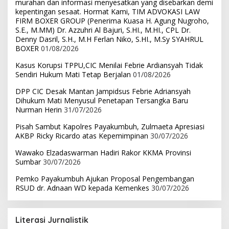
murahan dan informasi menyesatkan yang disebarkan demi
kepentingan sesaat. Hormat Kami, TIM ADVOKASI LAW
FIRM BOXER GROUP (Penerima Kuasa H. Agung Nugroho,
S.E., M.MM) Dr. Azzuhri Al Bajuri, S.HI., M.HI., CPL Dr.
Denny Dasril, S.H., M.H Ferlan Niko, S.HI., M.Sy SYAHRUL
BOXER
01/08/2026
Kasus Korupsi TPPU,CIC Menilai Febrie Ardiansyah Tidak
Sendiri Hukum Mati Tetap Berjalan
01/08/2026
DPP CIC Desak Mantan Jampidsus Febrie Adriansyah
Dihukum Mati Menyusul Penetapan Tersangka Baru
Nurman Herin
31/07/2026
Pisah Sambut Kapolres Payakumbuh, Zulmaeta Apresiasi
AKBP Ricky Ricardo atas Kepemimpinan
30/07/2026
Wawako Elzadaswarman Hadiri Rakor KKMA Provinsi
Sumbar
30/07/2026
Pemko Payakumbuh Ajukan Proposal Pengembangan
RSUD dr. Adnaan WD kepada Kemenkes
30/07/2026
Literasi Jurnalistik