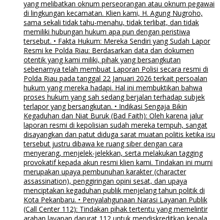
yang melibatkan oknum perseorangan atau oknum pegawai
di lingkungan kecamatan. Klien kami, H. Agung Nugroho,
sama sekali tidak tahu-menahu, tidak terlibat, dan tidak
memiliki hubungan hukum apa pun dengan peristiwa
tersebut. • Fakta Hukum: Mereka Sendiri yang Sudah Lapor
Resmi ke Polda Riau: Berdasarkan data dan dokumen
otentik yang kami miliki, pihak yang bersangkutan
sebenarnya telah membuat Laporan Polisi secara resmi di
Polda Riau pada tanggal 22 Januari 2026 terkait persoalan
hukum yang mereka hadapi. Hal ini membuktikan bahwa
proses hukum yang sah sedang berjalan terhadap subjek
terlapor yang bersangkutan. • Indikasi Sengaja Bikin
Kegaduhan dan Niat Buruk (Bad Faith): Oleh karena jalur
laporan resmi di kepolisian sudah mereka tempuh, sangat
disayangkan dan patut diduga sarat muatan politis ketika isu
tersebut justru dibawa ke ruang siber dengan cara
menyerang, menjelek-jelekkan, serta melakukan tagging
provokatif kepada akun resmi klien kami. Tindakan ini murni
merupakan upaya pembunuhan karakter (character
assassination), penggiringan opini sesat, dan upaya
menciptakan kegaduhan publik menjelang tahun politik di
Kota Pekanbaru. • Penyalahgunaan Narasi Layanan Publik
(Call Center 112): Tindakan pihak tertentu yang memelintir
arahan layanan darurat 112 untuk mendiskreditkan kepala