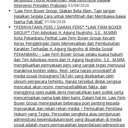
Intervensi Presiden Prabowo
03/08/2026
“Law Firm Boxer Group: Silakan Bela Klien, Tapi Jangan
Halalkan Segala Cara untuk Memfitnah dan Membawa-bawa
Nama Pak Wali”
01/08/2026
*PERNYATAAN PERS / SIARAN PERS* *LAW FIRM BOXER
GROUP* (Tim Advokasi H. Agung Nugroho, S.E., M.MM)
Kota Pekanbaru Perihal: Law Firm Boxer Group Kecam
Keras Penggiringan Opini Menyesatkan dan Pembunuhan
Karakter Terhadap H. Agung Nugroho di Media Sosial
PEKANBARU – Law Firm Boxer Group selaku kuasa hukum
dan Tim Advokasi resmi dari H. Agung Nugroho, S.E., M.MM,
mengeluarkan pernyataan pers yang sangat tegas menyusul
maraknya konten video, Reel, serta narasi provokatif di
media sosial (Instagram/TikTok) yang disebarkan oleh
oknum pengacara tertentu. Narasi tersebut dinilai sengaja
mencatut akun resmi, memutarbalikkan fakta, dan
menggiring opini publik demi menjatuhkan karir politik serta
mencemarkan nama baik klien kami. Dalam hal ini, Law Firm
Boxer Group menegaskan beberapa poin penting kepada
masyarakat dan rekan-rekan media: • Pemisahan Peristiwa
Hukum yang Tegas: Persoalan sengketa atau pengurusan
administrasi kependudukan/aset yang disuarakan di media
sosial adalah murni permasalahan keperdataan/administrasi