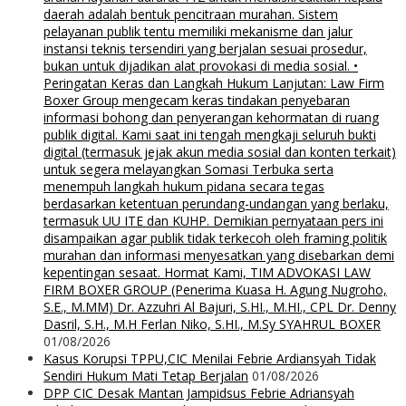
daerah adalah bentuk pencitraan murahan. Sistem
pelayanan publik tentu memiliki mekanisme dan jalur
instansi teknis tersendiri yang berjalan sesuai prosedur,
bukan untuk dijadikan alat provokasi di media sosial. •
Peringatan Keras dan Langkah Hukum Lanjutan: Law Firm
Boxer Group mengecam keras tindakan penyebaran
informasi bohong dan penyerangan kehormatan di ruang
publik digital. Kami saat ini tengah mengkaji seluruh bukti
digital (termasuk jejak akun media sosial dan konten terkait)
untuk segera melayangkan Somasi Terbuka serta
menempuh langkah hukum pidana secara tegas
berdasarkan ketentuan perundang-undangan yang berlaku,
termasuk UU ITE dan KUHP. Demikian pernyataan pers ini
disampaikan agar publik tidak terkecoh oleh framing politik
murahan dan informasi menyesatkan yang disebarkan demi
kepentingan sesaat. Hormat Kami, TIM ADVOKASI LAW
FIRM BOXER GROUP (Penerima Kuasa H. Agung Nugroho,
S.E., M.MM) Dr. Azzuhri Al Bajuri, S.HI., M.HI., CPL Dr. Denny
Dasril, S.H., M.H Ferlan Niko, S.HI., M.Sy SYAHRUL BOXER
01/08/2026
Kasus Korupsi TPPU,CIC Menilai Febrie Ardiansyah Tidak
Sendiri Hukum Mati Tetap Berjalan
01/08/2026
DPP CIC Desak Mantan Jampidsus Febrie Adriansyah