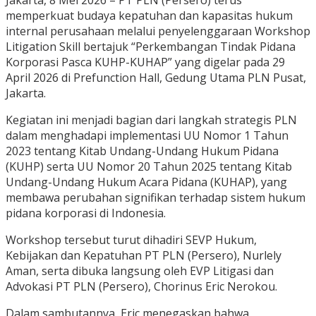
Jakarta, 8 Mei 2026 – PT PLN (Persero) terus
memperkuat budaya kepatuhan dan kapasitas hukum
internal perusahaan melalui penyelenggaraan Workshop
Litigation Skill bertajuk “Perkembangan Tindak Pidana
Korporasi Pasca KUHP-KUHAP” yang digelar pada 29
April 2026 di Prefunction Hall, Gedung Utama PLN Pusat,
Jakarta.
Kegiatan ini menjadi bagian dari langkah strategis PLN
dalam menghadapi implementasi UU Nomor 1 Tahun
2023 tentang Kitab Undang-Undang Hukum Pidana
(KUHP) serta UU Nomor 20 Tahun 2025 tentang Kitab
Undang-Undang Hukum Acara Pidana (KUHAP), yang
membawa perubahan signifikan terhadap sistem hukum
pidana korporasi di Indonesia.
Workshop tersebut turut dihadiri SEVP Hukum,
Kebijakan dan Kepatuhan PT PLN (Persero), Nurlely
Aman, serta dibuka langsung oleh EVP Litigasi dan
Advokasi PT PLN (Persero), Chorinus Eric Nerokou.
Dalam sambutannya, Eric menegaskan bahwa