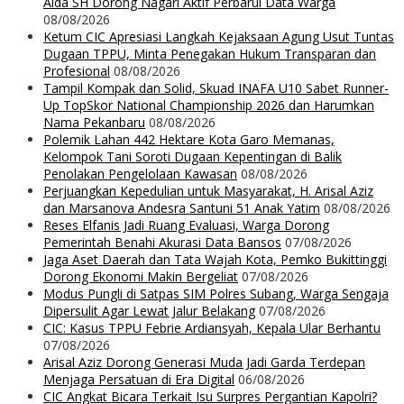
Aida SH Dorong Nagari Aktif Perbarui Data Warga
08/08/2026
Ketum CIC Apresiasi Langkah Kejaksaan Agung Usut Tuntas
Dugaan TPPU, Minta Penegakan Hukum Transparan dan
Profesional
08/08/2026
Tampil Kompak dan Solid, Skuad INAFA U10 Sabet Runner-
Up TopSkor National Championship 2026 dan Harumkan
Nama Pekanbaru
08/08/2026
Polemik Lahan 442 Hektare Kota Garo Memanas,
Kelompok Tani Soroti Dugaan Kepentingan di Balik
Penolakan Pengelolaan Kawasan
08/08/2026
Perjuangkan Kepedulian untuk Masyarakat, H. Arisal Aziz
dan Marsanova Andesra Santuni 51 Anak Yatim
08/08/2026
Reses Elfanis Jadi Ruang Evaluasi, Warga Dorong
Pemerintah Benahi Akurasi Data Bansos
07/08/2026
Jaga Aset Daerah dan Tata Wajah Kota, Pemko Bukittinggi
Dorong Ekonomi Makin Bergeliat
07/08/2026
Modus Pungli di Satpas SIM Polres Subang, Warga Sengaja
Dipersulit Agar Lewat Jalur Belakang
07/08/2026
CIC: Kasus TPPU Febrie Ardiansyah, Kepala Ular Berhantu
07/08/2026
Arisal Aziz Dorong Generasi Muda Jadi Garda Terdepan
Menjaga Persatuan di Era Digital
06/08/2026
CIC Angkat Bicara Terkait Isu Surpres Pergantian Kapolri?