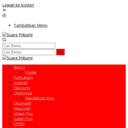
Lewati ke konten
Tambahkan Menu
Berita
Politik
Polhukam
Daerah
Ekonomi
Olahraga
Sepakbola Kita
Otomatif
Nasional
Video Pos
Galeri Pos
DPRD