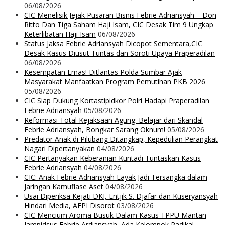
06/08/2026
CIC Menelisik Jejak Pusaran Bisnis Febrie Adriansyah – Don
Ritto Dan Tiga Saham Haji Isam, CIC Desak Tim 9 Ungkap
Keterlibatan Haji Isam
06/08/2026
Status Jaksa Febrie Adriansyah Dicopot Sementara,CIC
Desak Kasus Diusut Tuntas dan Soroti Upaya Praperadilan
06/08/2026
Kesempatan Emas! Ditlantas Polda Sumbar Ajak
Masyarakat Manfaatkan Program Pemutihan PKB 2026
05/08/2026
CIC Siap Dukung Kortastipidkor Polri Hadapi Praperadilan
Febrie Adriansyah
05/08/2026
Reformasi Total Kejaksaan Agung: Belajar dari Skandal
Febrie Adriansyah, Bongkar Sarang Oknum!
05/08/2026
Predator Anak di Pilubang Ditangkap, Kepedulian Perangkat
Nagari Dipertanyakan
04/08/2026
CIC Pertanyakan Keberanian Kuntadi Tuntaskan Kasus
Febrie Adriansyah
04/08/2026
CIC: Anak Febrie Adriansyah Layak Jadi Tersangka dalam
Jaringan Kamuflase Aset
04/08/2026
Usai Diperiksa Kejati DKI, Entjik S. Djafar dan Kuseryansyah
Hindari Media, AFPI Disorot
03/08/2026
CIC Mencium Aroma Busuk Dalam Kasus TPPU Mantan
Jampidsus Febrie Ardiansyah, Ada Kelompok Radikal