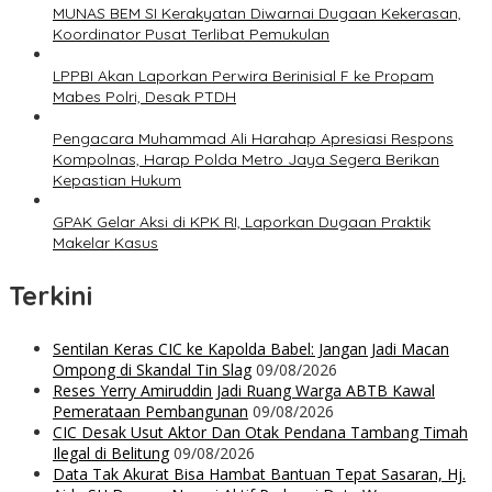
MUNAS BEM SI Kerakyatan Diwarnai Dugaan Kekerasan,
Koordinator Pusat Terlibat Pemukulan
LPPBI Akan Laporkan Perwira Berinisial F ke Propam
Mabes Polri, Desak PTDH
Pengacara Muhammad Ali Harahap Apresiasi Respons
Kompolnas, Harap Polda Metro Jaya Segera Berikan
Kepastian Hukum
GPAK Gelar Aksi di KPK RI, Laporkan Dugaan Praktik
Makelar Kasus
Terkini
Sentilan Keras CIC ke Kapolda Babel: Jangan Jadi Macan
Ompong di Skandal Tin Slag
09/08/2026
Reses Yerry Amiruddin Jadi Ruang Warga ABTB Kawal
Pemerataan Pembangunan
09/08/2026
CIC Desak Usut Aktor Dan Otak Pendana Tambang Timah
Ilegal di Belitung
09/08/2026
Data Tak Akurat Bisa Hambat Bantuan Tepat Sasaran, Hj.