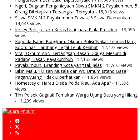
Ngeri, Dugaan Penganiayaan Siswa SMKN 2 Payakumbuh, 5
Orang Ditetapkan Tersangka, Ternyata
- 15,018 views
Siswa SMK N 2 Payakumbuh Tewas, 5 Siswa Diamankan
-
14,043 views
Jersey Persija Laku Keras Usai Juara Piala Presiden
- 13,096
views
Kapolda Babel Bungkam, Oknum Polisi ‘Nakal’ Terima Uang
Koordinasi Tambang Ilegal Teluk Kelabat
- 12,473 views
Viral, Oknum ASN Tertangkap Basah Diduga Mesum di
Padang Tiakar, Payakumbuh
- 12,153 views
Payakumbuh, Branding Kota yang tak Jelas
- 11,973 views
Bikin Malu, Tulisan Musala dan WC Umum Istano Basa
Pagaruyuang Tidak Diperhatikan
- 11,851 views
Homestay di Harau Disita Polda Riau, Ada Apa?
- 11,396
views
Tim Polsek Guguak Temukan Warga Ujung Batu yang Hilang
- 11,239 views