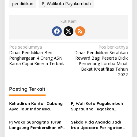
pendidikan
Pj Walikota Payakumbuh
Ikuti Kami
N
Pos sebelumnya
Pos berikutnya
Dinas Pendidikan Beri
Dinas Pendidikan Serahkan
a
Penghargaan 4 Orang ASN
Reward Bagi Peserta Didik
v
Karna Capai Kinerja Terbaik
Pemenang Lomba Minat
Bakat Kreatifitas Tahun
i
2022
g
Posting Terkait
a
s
Kehadiran Kantor Cabang
Pj Wali Kota Payakumbuh
i
Ajwa Tour Indonesia
Suprayitno Tegaskan
p
Disambut Antusias
Pentingnya Sinergi Antara
Masyarakat Payakumbuh
Eksekutif dan Legislatif
Pj Wako Suprayitno Turun
Sekda Rida Ananda Jadi
o
dan Limapuluh Kota
Dalam Mendukung
Langsung Pembersihan APK
Irup Upacara Peringatan
Pembangunan Daerah
s
Di Masa Tenang Pilkada
Hari Guru Nasional tahun