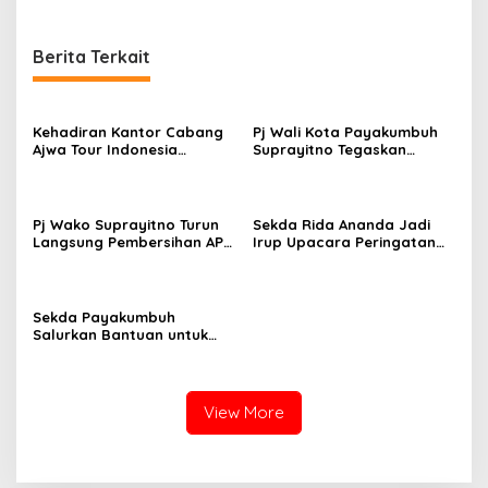
kepada Kemenkes
bibit
Berita Terkait
Kehadiran Kantor Cabang
Pj Wali Kota Payakumbuh
Ajwa Tour Indonesia
Suprayitno Tegaskan
Disambut Antusias
Pentingnya Sinergi Antara
Masyarakat Payakumbuh
Eksekutif dan Legislatif
dan Limapuluh Kota
Dalam Mendukung
Pembangunan Daerah
Pj Wako Suprayitno Turun
Sekda Rida Ananda Jadi
Langsung Pembersihan APK
Irup Upacara Peringatan
Di Masa Tenang Pilkada
Hari Guru Nasional tahun
Serentak 2024
2024
Sekda Payakumbuh
Salurkan Bantuan untuk
Korban Kebakaran Rumah
Gadang di Luak Ampuah
View More