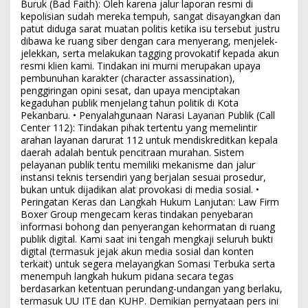
Buruk (Bad Faith): Oleh karena jalur laporan resmi di
kepolisian sudah mereka tempuh, sangat disayangkan dan
patut diduga sarat muatan politis ketika isu tersebut justru
dibawa ke ruang siber dengan cara menyerang, menjelek-
jelekkan, serta melakukan tagging provokatif kepada akun
resmi klien kami. Tindakan ini murni merupakan upaya
pembunuhan karakter (character assassination),
penggiringan opini sesat, dan upaya menciptakan
kegaduhan publik menjelang tahun politik di Kota
Pekanbaru. • Penyalahgunaan Narasi Layanan Publik (Call
Center 112): Tindakan pihak tertentu yang memelintir
arahan layanan darurat 112 untuk mendiskreditkan kepala
daerah adalah bentuk pencitraan murahan. Sistem
pelayanan publik tentu memiliki mekanisme dan jalur
instansi teknis tersendiri yang berjalan sesuai prosedur,
bukan untuk dijadikan alat provokasi di media sosial. •
Peringatan Keras dan Langkah Hukum Lanjutan: Law Firm
Boxer Group mengecam keras tindakan penyebaran
informasi bohong dan penyerangan kehormatan di ruang
publik digital. Kami saat ini tengah mengkaji seluruh bukti
digital (termasuk jejak akun media sosial dan konten
terkait) untuk segera melayangkan Somasi Terbuka serta
menempuh langkah hukum pidana secara tegas
berdasarkan ketentuan perundang-undangan yang berlaku,
termasuk UU ITE dan KUHP. Demikian pernyataan pers ini