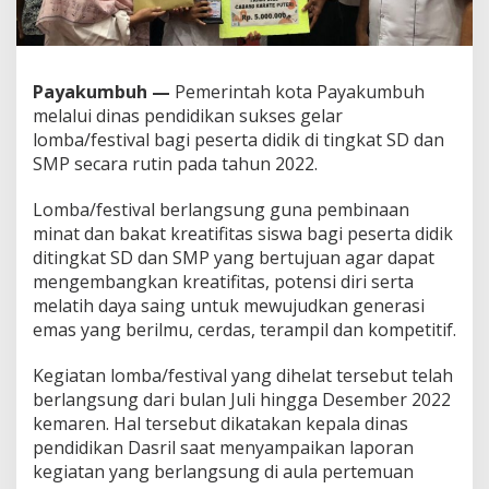
k
o
t
a
Payakumbuh —
Pemerintah kota Payakumbuh
P
melalui dinas pendidikan sukses gelar
a
y
lomba/festival bagi peserta didik di tingkat SD dan
a
SMP secara rutin pada tahun 2022.
k
u
Lomba/festival berlangsung guna pembinaan
m
minat dan bakat kreatifitas siswa bagi peserta didik
b
u
ditingkat SD dan SMP yang bertujuan agar dapat
h
mengembangkan kreatifitas, potensi diri serta
S
melatih daya saing untuk mewujudkan generasi
e
emas yang berilmu, cerdas, terampil dan kompetitif.
r
a
h
Kegiatan lomba/festival yang dihelat tersebut telah
k
berlangsung dari bulan Juli hingga Desember 2022
a
kemaren. Hal tersebut dikatakan kepala dinas
n
pendidikan Dasril saat menyampaikan laporan
P
e
kegiatan yang berlangsung di aula pertemuan
n