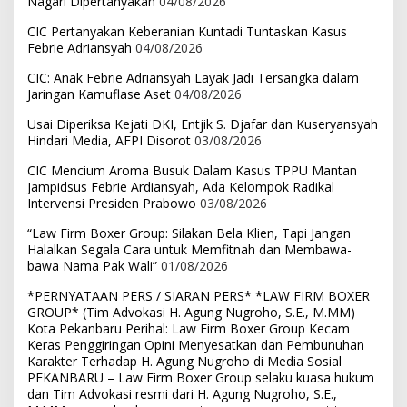
Nagari Dipertanyakan
04/08/2026
CIC Pertanyakan Keberanian Kuntadi Tuntaskan Kasus
Febrie Adriansyah
04/08/2026
CIC: Anak Febrie Adriansyah Layak Jadi Tersangka dalam
Jaringan Kamuflase Aset
04/08/2026
Usai Diperiksa Kejati DKI, Entjik S. Djafar dan Kuseryansyah
Hindari Media, AFPI Disorot
03/08/2026
CIC Mencium Aroma Busuk Dalam Kasus TPPU Mantan
Jampidsus Febrie Ardiansyah, Ada Kelompok Radikal
Intervensi Presiden Prabowo
03/08/2026
“Law Firm Boxer Group: Silakan Bela Klien, Tapi Jangan
Halalkan Segala Cara untuk Memfitnah dan Membawa-
bawa Nama Pak Wali”
01/08/2026
*PERNYATAAN PERS / SIARAN PERS* *LAW FIRM BOXER
GROUP* (Tim Advokasi H. Agung Nugroho, S.E., M.MM)
Kota Pekanbaru Perihal: Law Firm Boxer Group Kecam
Keras Penggiringan Opini Menyesatkan dan Pembunuhan
Karakter Terhadap H. Agung Nugroho di Media Sosial
PEKANBARU – Law Firm Boxer Group selaku kuasa hukum
dan Tim Advokasi resmi dari H. Agung Nugroho, S.E.,