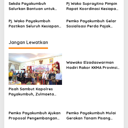
Serentak 2024
2024
Sekda Payakumbuh
Pj Wako Suprayitno Pimpin
Salurkan Bantuan untuk
Rapat Koordinasi Kesiapan
Korban Kebakaran Rumah
Pilkada Serentak 2024
Gadang di Luak Ampuah
Pj. Wako Payakumbuh
Pemko Payakumbuh Gelar
Pastikan Seluruh Kesiapan
Sosialisasi Perda Pajak
Pilkada 2024
Daerah dan Retribusi
Daerah 2024
Jangan Lewatkan
Wawako Elzadaswarman
Hadiri Rakor KKMA Provinsi
Sumbar
Pisah Sambut Kapolres
Payakumbuh, Zulmaeta
Apresiasi AKBP Ricky
Ricardo atas
Kepemimpinan
Pemko Payakumbuh Ajukan
Pemko Payakumbuh Mulai
Proposal Pengembangan
Gerakan Tanam Pisang
RSUD dr. Adnaan WD
Serentak Sebanyak 3.000