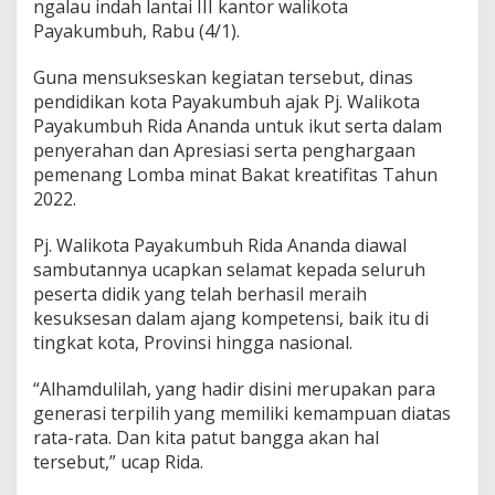
ngalau indah lantai III kantor walikota
g
Payakumbuh, Rabu (4/1).
h
a
Guna mensukseskan kegiatan tersebut, dinas
r
g
pendidikan kota Payakumbuh ajak Pj. Walikota
a
Payakumbuh Rida Ananda untuk ikut serta dalam
a
penyerahan dan Apresiasi serta penghargaan
n
pemenang Lomba minat Bakat kreatifitas Tahun
2022.
Pj. Walikota Payakumbuh Rida Ananda diawal
sambutannya ucapkan selamat kepada seluruh
peserta didik yang telah berhasil meraih
kesuksesan dalam ajang kompetensi, baik itu di
tingkat kota, Provinsi hingga nasional.
“Alhamdulilah, yang hadir disini merupakan para
generasi terpilih yang memiliki kemampuan diatas
rata-rata. Dan kita patut bangga akan hal
tersebut,” ucap Rida.