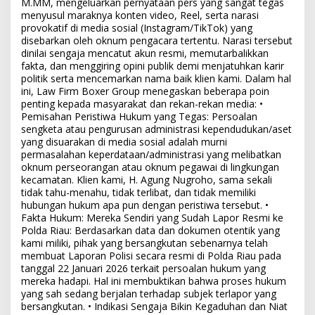
M.MM, mengeluarkan pernyataan pers yang sangat tegas
menyusul maraknya konten video, Reel, serta narasi
provokatif di media sosial (Instagram/TikTok) yang
disebarkan oleh oknum pengacara tertentu. Narasi tersebut
dinilai sengaja mencatut akun resmi, memutarbalikkan
fakta, dan menggiring opini publik demi menjatuhkan karir
politik serta mencemarkan nama baik klien kami. Dalam hal
ini, Law Firm Boxer Group menegaskan beberapa poin
penting kepada masyarakat dan rekan-rekan media: •
Pemisahan Peristiwa Hukum yang Tegas: Persoalan
sengketa atau pengurusan administrasi kependudukan/aset
yang disuarakan di media sosial adalah murni
permasalahan keperdataan/administrasi yang melibatkan
oknum perseorangan atau oknum pegawai di lingkungan
kecamatan. Klien kami, H. Agung Nugroho, sama sekali
tidak tahu-menahu, tidak terlibat, dan tidak memiliki
hubungan hukum apa pun dengan peristiwa tersebut. •
Fakta Hukum: Mereka Sendiri yang Sudah Lapor Resmi ke
Polda Riau: Berdasarkan data dan dokumen otentik yang
kami miliki, pihak yang bersangkutan sebenarnya telah
membuat Laporan Polisi secara resmi di Polda Riau pada
tanggal 22 Januari 2026 terkait persoalan hukum yang
mereka hadapi. Hal ini membuktikan bahwa proses hukum
yang sah sedang berjalan terhadap subjek terlapor yang
bersangkutan. • Indikasi Sengaja Bikin Kegaduhan dan Niat