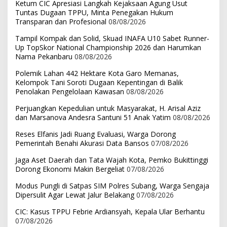
Ketum CIC Apresiasi Langkah Kejaksaan Agung Usut
Tuntas Dugaan TPPU, Minta Penegakan Hukum
Transparan dan Profesional
08/08/2026
Tampil Kompak dan Solid, Skuad INAFA U10 Sabet Runner-
Up TopSkor National Championship 2026 dan Harumkan
Nama Pekanbaru
08/08/2026
Polemik Lahan 442 Hektare Kota Garo Memanas,
Kelompok Tani Soroti Dugaan Kepentingan di Balik
Penolakan Pengelolaan Kawasan
08/08/2026
Perjuangkan Kepedulian untuk Masyarakat, H. Arisal Aziz
dan Marsanova Andesra Santuni 51 Anak Yatim
08/08/2026
Reses Elfanis Jadi Ruang Evaluasi, Warga Dorong
Pemerintah Benahi Akurasi Data Bansos
07/08/2026
Jaga Aset Daerah dan Tata Wajah Kota, Pemko Bukittinggi
Dorong Ekonomi Makin Bergeliat
07/08/2026
Modus Pungli di Satpas SIM Polres Subang, Warga Sengaja
Dipersulit Agar Lewat Jalur Belakang
07/08/2026
CIC: Kasus TPPU Febrie Ardiansyah, Kepala Ular Berhantu
07/08/2026