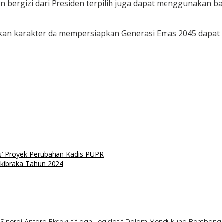
 bergizi dari Presiden terpilih juga dapat menggunakan b
ukan karakter da mempersiapkan Generasi Emas 2045 dapat
s’ Proyek Perubahan Kadis PUPR
kibraka Tahun 2024
Sinergi Antara Eksekutif dan Legislatif Dalam Mendukung Pemban