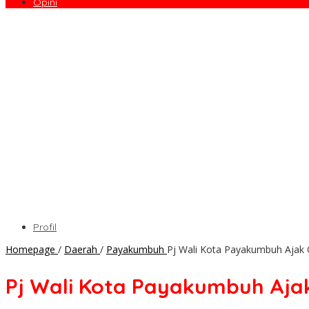
Opini
Profil
Homepage
/
Daerah
/
Payakumbuh
Pj Wali Kota Payakumbuh Ajak
Pj Wali Kota Payakumbuh Aja