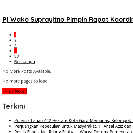
Pj Wako Suprayitno Pimpin Rapat Koordi
1
2
3
…
89
Berikutnya
No More Posts Available.
No more pages to load.
View More
Terkini
Polemik Lahan 442 Hektare Kota Garo Memanas, Kelompok Ta
Perjuangkan Kepedulian untuk Masyarakat, H. Arisal Aziz da
Reses Elfanis Jadi Ruang Evaluasi, Warga Dorong Pemerintah