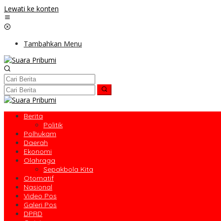
Lewati ke konten
Tambahkan Menu
Berita
Politik
Polhukam
Daerah
Ekonomi
Olahraga
Sepakbola Kita
Otomatif
Nasional
Video Pos
Galeri Pos
DPRD