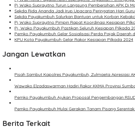
Pj Wako Suprayitno Turun Langsung Pembersihan APK Di Ma
Sekda Rida Ananda Jadi Irup Upacara Peringatan Hari Guru
Sekda Payakumbuh Salurkan Bantuan untuk Korban Kebak
Pj Wako Suprayitno Pimpin Rapat Koordinasi Kesiapan Pilk
Pj. Wako Payakumbuh Pastikan Seluruh Kesiapan Pilkada 2
Pemko Payakumbuh Gelar Sosialisasi Perda Pajak Daerah d
KPU Kota Payakumbuh Gelar Rakor Kesiapan Pilkada 2024
Jangan Lewatkan
Pisah Sambut Kapolres Payakumbuh, Zulmaeta Apresiasi A
Wawako Elzadaswarman Hadiri Rakor KKMA Provinsi Sumb
Pemko Payakumbuh Ajukan Proposal Pengembangan RSUD
Pemko Payakumbuh Mulai Gerakan Tanam Pisang Serentak 
Berita Terkait