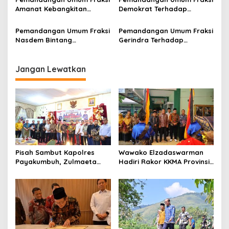
s
Payakumbuh Tahun
Puncak Klasemen
Amanat Kebangkitan
Demokrat Terhadap
Anggaran 2022
Nasional Terhadap
Ranperda APBD Kota
Ranperda APBD Kota
Payakumbuh Tahun 2022
Pemandangan Umum Fraksi
Pemandangan Umum Fraksi
Payakumbuh Tahun 2022
Nasdem Bintang
Gerindra Terhadap
Perjuangan Terhadap
Ranperda APBD Kota
Ranperda APBD Kota
Payakumbuh Tahun 2022
Payakumbuh Tahun 2022
Jangan Lewatkan
Pisah Sambut Kapolres
Wawako Elzadaswarman
Payakumbuh, Zulmaeta
Hadiri Rakor KKMA Provinsi
Apresiasi AKBP Ricky
Sumbar
Ricardo atas
Kepemimpinan