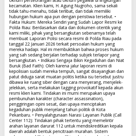
oknum perseorangan atau oknum pegawai di lingkungan
kecamatan. Klien kami, H. Agung Nugroho, sama sekali
tidak tahu-menahu, tidak terlibat, dan tidak memiliki
hubungan hukum apa pun dengan peristiwa tersebut. •
Fakta Hukum: Mereka Sendiri yang Sudah Lapor Resmi ke
Polda Riau: Berdasarkan data dan dokumen otentik yang
kami miliki, pihak yang bersangkutan sebenarnya telah
membuat Laporan Polisi secara resmi di Polda Riau pada
tanggal 22 Januari 2026 terkait persoalan hukum yang
mereka hadapi. Hal ini membuktikan bahwa proses hukum
yang sah sedang berjalan terhadap subjek terlapor yang
bersangkutan. • Indikasi Sengaja Bikin Kegaduhan dan Niat
Buruk (Bad Faith): Oleh karena jalur laporan resmi di
kepolisian sudah mereka tempuh, sangat disayangkan dan
patut diduga sarat muatan politis ketika isu tersebut justru
dibawa ke ruang siber dengan cara menyerang, menjelek-
jelekkan, serta melakukan tagging provokatif kepada akun
resmi klien kami. Tindakan ini murni merupakan upaya
pembunuhan karakter (character assassination),
penggiringan opini sesat, dan upaya menciptakan
kegaduhan publik menjelang tahun politik di Kota
Pekanbaru. • Penyalahgunaan Narasi Layanan Publik (Call
Center 112): Tindakan pihak tertentu yang memelintir
arahan layanan darurat 112 untuk mendiskreditkan kepala
daerah adalah bentuk pencitraan murahan. Sistem