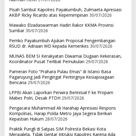
Pisah Sambut Kapolres Payakumbuh, Zulmaeta Apresiasi
AKBP Ricky Ricardo atas Kepemimpinan
30/07/2026
Wawako Elzadaswarman Hadiri Rakor KKMA Provinsi
Sumbar
30/07/2026
Pemko Payakumbuh Ajukan Proposal Pengembangan
RSUD dr. Adnaan WD kepada Kemenkes
30/07/2026
MUNAS BEM SI Kerakyatan Diwarnai Dugaan Kekerasan,
Koordinator Pusat Terlibat Pemukulan
29/07/2026
Pameran Foto “Prahara Pulau Emas” di Istano Basa
Pagaruyung Jadi Pengingat Pentingnya Kesiapsiagaan
Bencana
29/07/2026
LPPBI Akan Laporkan Perwira Berinisial F ke Propam
Mabes Polri, Desak PTDH
29/07/2026
Pengacara Muhammad Ali Harahap Apresiasi Respons
Kompolnas, Harap Polda Metro Jaya Segera Berikan
Kepastian Hukum
28/07/2026
Praktik Pungli di Satpas SIM Polresta Bekasi Kota
Merajalela, Tidak Gentar Intruksi Kapolres Karena Ada