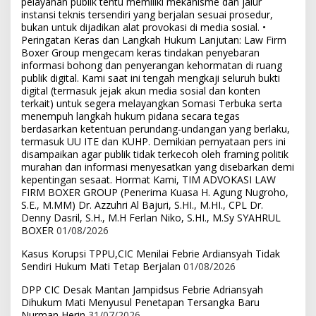
pelayanan publik tentu memiliki mekanisme dan jalur
instansi teknis tersendiri yang berjalan sesuai prosedur,
bukan untuk dijadikan alat provokasi di media sosial. •
Peringatan Keras dan Langkah Hukum Lanjutan: Law Firm
Boxer Group mengecam keras tindakan penyebaran
informasi bohong dan penyerangan kehormatan di ruang
publik digital. Kami saat ini tengah mengkaji seluruh bukti
digital (termasuk jejak akun media sosial dan konten
terkait) untuk segera melayangkan Somasi Terbuka serta
menempuh langkah hukum pidana secara tegas
berdasarkan ketentuan perundang-undangan yang berlaku,
termasuk UU ITE dan KUHP. Demikian pernyataan pers ini
disampaikan agar publik tidak terkecoh oleh framing politik
murahan dan informasi menyesatkan yang disebarkan demi
kepentingan sesaat. Hormat Kami, TIM ADVOKASI LAW
FIRM BOXER GROUP (Penerima Kuasa H. Agung Nugroho,
S.E., M.MM) Dr. Azzuhri Al Bajuri, S.HI., M.HI., CPL Dr.
Denny Dasril, S.H., M.H Ferlan Niko, S.HI., M.Sy SYAHRUL
BOXER
01/08/2026
Kasus Korupsi TPPU,CIC Menilai Febrie Ardiansyah Tidak
Sendiri Hukum Mati Tetap Berjalan
01/08/2026
DPP CIC Desak Mantan Jampidsus Febrie Adriansyah
Dihukum Mati Menyusul Penetapan Tersangka Baru
Nurman Herin
31/07/2026