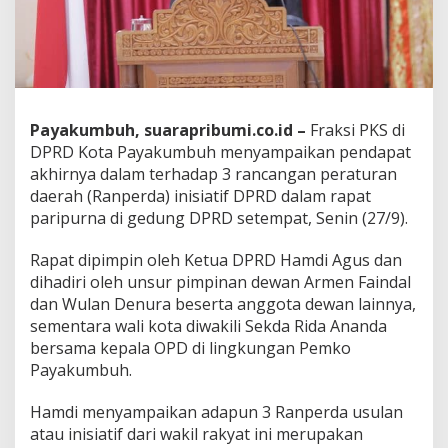
t
i
f
D
P
R
D
Payakumbuh, suarapribumi.co.id –
Fraksi PKS di
DPRD Kota Payakumbuh menyampaikan pendapat
akhirnya dalam terhadap 3 rancangan peraturan
daerah (Ranperda) inisiatif DPRD dalam rapat
paripurna di gedung DPRD setempat, Senin (27/9).
Rapat dipimpin oleh Ketua DPRD Hamdi Agus dan
dihadiri oleh unsur pimpinan dewan Armen Faindal
dan Wulan Denura beserta anggota dewan lainnya,
sementara wali kota diwakili Sekda Rida Ananda
bersama kepala OPD di lingkungan Pemko
Payakumbuh.
Hamdi menyampaikan adapun 3 Ranperda usulan
atau inisiatif dari wakil rakyat ini merupakan