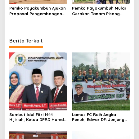
Pemko Payakumbuh Ajukan
Pemko Payakumbuh Mulai
Proposal Pengembangan
Gerakan Tanam Pisang
RSUD dr. Adnaan WD
Serentak Sebanyak 3.000
kepada Kemenkes
bibit
Berita Terkait
Sambut Idul Fitri 1444
Lamos FC Raih Angka
Hijiriah, Ketua DPRD Hamdi
Penuh, Edwar DF: Junjung
Agus Apresiasi Pemerintah
Sportifitas
Kota Payakumbuh