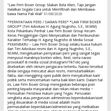
“Law Firm Boxer Group: Silakan Bela Klien, Tapi Jangan
Halalkan Segala Cara untuk Memfitnah dan Membawa-
bawa Nama Pak Wali”
01/08/2026
*PERNYATAAN PERS / SIARAN PERS* *LAW FIRM BOXER
GROUP* (Tim Advokasi H. Agung Nugroho, S.E., M.MM)
Kota Pekanbaru Perihal: Law Firm Boxer Group Kecam
Keras Penggiringan Opini Menyesatkan dan Pembunuhan
Karakter Terhadap H. Agung Nugroho di Media Sosial
PEKANBARU – Law Firm Boxer Group selaku kuasa hukum
dan Tim Advokasi resmi dari H. Agung Nugroho, S.E.,
M.MM, mengeluarkan pernyataan pers yang sangat tegas
menyusul maraknya konten video, Reel, serta narasi
provokatif di media sosial (Instagram/TikTok) yang
disebarkan oleh oknum pengacara tertentu. Narasi tersebut
dinilai sengaja mencatut akun resmi, memutarbalikkan
fakta, dan menggiring opini publik demi menjatuhkan karir
politik serta mencemarkan nama baik klien kami. Dalam hal
ini, Law Firm Boxer Group menegaskan beberapa poin
penting kepada masyarakat dan rekan-rekan media: •
Pemisahan Peristiwa Hukum yang Tegas: Persoalan
sengketa atau pengurusan administrasi kependudukan/aset
yang disuarakan di media sosial adalah murni
permasalahan keperdataan/administrasi yang melibatkan