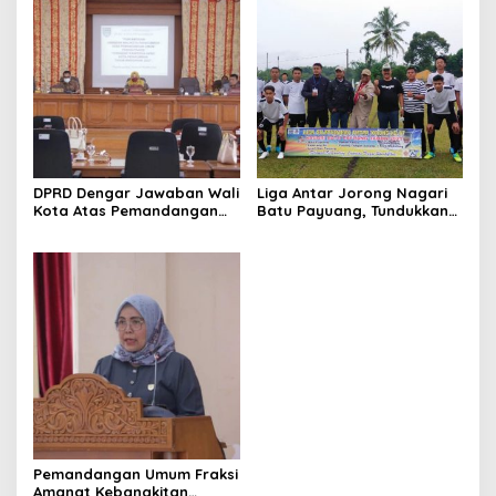
DPRD Dengar Jawaban Wali
Liga Antar Jorong Nagari
Kota Atas Pemandangan
Batu Payuang, Tundukkan
Umum 7 Fraksi Terhadap
Jorong Koto Malintang,
Ranperda APBD Kota
Lareh Nan Panjang Ke
Payakumbuh Tahun
Puncak Klasemen
Anggaran 2022
Pemandangan Umum Fraksi
Amanat Kebangkitan