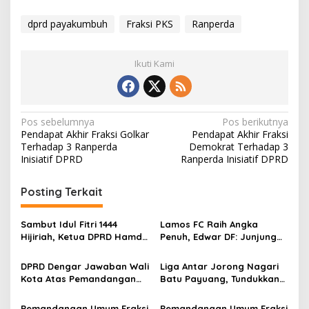
dprd payakumbuh
Fraksi PKS
Ranperda
Ikuti Kami
N
Pos sebelumnya
Pos berikutnya
Pendapat Akhir Fraksi Golkar
Pendapat Akhir Fraksi
a
Terhadap 3 Ranperda
Demokrat Terhadap 3
v
Inisiatif DPRD
Ranperda Inisiatif DPRD
i
Posting Terkait
g
a
Sambut Idul Fitri 1444
Lamos FC Raih Angka
s
Hijiriah, Ketua DPRD Hamdi
Penuh, Edwar DF: Junjung
Agus Apresiasi Pemerintah
Sportifitas
i
Kota Payakumbuh
DPRD Dengar Jawaban Wali
Liga Antar Jorong Nagari
p
Kota Atas Pemandangan
Batu Payuang, Tundukkan
Umum 7 Fraksi Terhadap
Jorong Koto Malintang,
o
Ranperda APBD Kota
Lareh Nan Panjang Ke
Pemandangan Umum Fraksi
Pemandangan Umum Fraksi