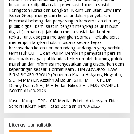
bukan untuk dijadikan alat provokasi di media sosial. •
Peringatan Keras dan Langkah Hukum Lanjutan: Law Firm
Boxer Group mengecam keras tindakan penyebaran
informasi bohong dan penyerangan kehormatan di ruang
publik digital. Kami saat ini tengah mengkaji seluruh bukti
digital (termasuk jejak akun media sosial dan konten
terkait) untuk segera melayangkan Somasi Terbuka serta
menempuh langkah hukum pidana secara tegas
berdasarkan ketentuan perundang-undangan yang berlaku,
termasuk UU ITE dan KUHP. Demikian pernyataan pers ini
disampaikan agar publik tidak terkecoh oleh framing politik
murahan dan informasi menyesatkan yang disebarkan demi
kepentingan sesaat. Hormat Kami, TIM ADVOKASI LAW
FIRM BOXER GROUP (Penerima Kuasa H. Agung Nugroho,
S.E., M.MM) Dr. Azzuhri Al Bajuri, S.HI., M.HI., CPL Dr.
Denny Dasril, S.H., M.H Ferlan Niko, S.HI., M.Sy SYAHRUL
BOXER
01/08/2026
Kasus Korupsi TPPU,CIC Menilai Febrie Ardiansyah Tidak
Sendiri Hukum Mati Tetap Berjalan
01/08/2026
Literasi Jurnalistik