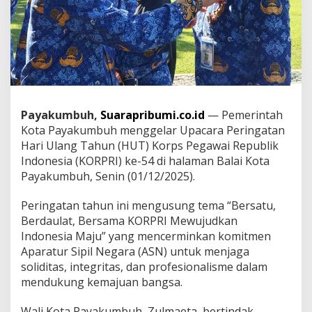
n
Z
u
l
m
a
e
t
a
Payakumbuh,
Suarapribumi.co.id
— Pemerintah
Kota Payakumbuh menggelar Upacara Peringatan
Hari Ulang Tahun (HUT) Korps Pegawai Republik
Indonesia (KORPRI) ke-54 di halaman Balai Kota
Payakumbuh, Senin (01/12/2025).
Peringatan tahun ini mengusung tema “Bersatu,
Berdaulat, Bersama KORPRI Mewujudkan
Indonesia Maju” yang mencerminkan komitmen
Aparatur Sipil Negara (ASN) untuk menjaga
soliditas, integritas, dan profesionalisme dalam
mendukung kemajuan bangsa.
Wali Kota Payakumbuh, Zulmaeta, bertindak