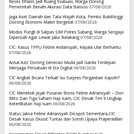
Reses Elfanis Jadi Ruang Evaluasi, Warga Dorong
Pemerintah Benahi Akurasi Data Bansos
07/08/2026
Jaga Aset Daerah dan Tata Wajah Kota, Pemko Bukittinggi
Dorong Ekonomi Makin Bergeliat
07/08/2026
Modus Pungli di Satpas SIM Polres Subang, Warga Sengaja
Dipersulit Agar Lewat Jalur Belakang
07/08/2026
CIC: Kasus TPPU Febrie Ardiansyah, Kepala Ular Berhantu
07/08/2026
Arisal Aziz Dorong Generasi Muda Jadi Garda Terdepan
Menjaga Persatuan di Era Digital
06/08/2026
CIC Angkat Bicara Terkait Isu Surpres Pergantian Kapolri?
06/08/2026
CIC Menelisik Jejak Pusaran Bisnis Febrie Adriansyah – Don
Ritto Dan Tiga Saham Haji Isam, CIC Desak Tim 9 Ungkap
Keterlibatan Haji Isam
06/08/2026
Status Jaksa Febrie Adriansyah Dicopot Sementara,CIC
Desak Kasus Diusut Tuntas dan Soroti Upaya Praperadilan
06/08/2026