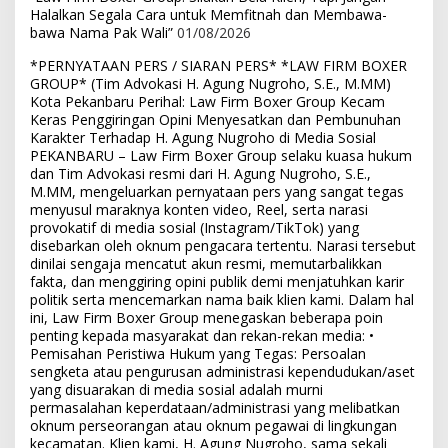
Halalkan Segala Cara untuk Memfitnah dan Membawa-
bawa Nama Pak Wali”
01/08/2026
*PERNYATAAN PERS / SIARAN PERS* *LAW FIRM BOXER
GROUP* (Tim Advokasi H. Agung Nugroho, S.E., M.MM)
Kota Pekanbaru Perihal: Law Firm Boxer Group Kecam
Keras Penggiringan Opini Menyesatkan dan Pembunuhan
Karakter Terhadap H. Agung Nugroho di Media Sosial
PEKANBARU – Law Firm Boxer Group selaku kuasa hukum
dan Tim Advokasi resmi dari H. Agung Nugroho, S.E.,
M.MM, mengeluarkan pernyataan pers yang sangat tegas
menyusul maraknya konten video, Reel, serta narasi
provokatif di media sosial (Instagram/TikTok) yang
disebarkan oleh oknum pengacara tertentu. Narasi tersebut
dinilai sengaja mencatut akun resmi, memutarbalikkan
fakta, dan menggiring opini publik demi menjatuhkan karir
politik serta mencemarkan nama baik klien kami. Dalam hal
ini, Law Firm Boxer Group menegaskan beberapa poin
penting kepada masyarakat dan rekan-rekan media: •
Pemisahan Peristiwa Hukum yang Tegas: Persoalan
sengketa atau pengurusan administrasi kependudukan/aset
yang disuarakan di media sosial adalah murni
permasalahan keperdataan/administrasi yang melibatkan
oknum perseorangan atau oknum pegawai di lingkungan
kecamatan. Klien kami, H. Agung Nugroho, sama sekali