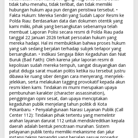
tidak tahu-menahu, tidak terlibat, dan tidak memiliki
hubungan hukum apa pun dengan peristiwa tersebut. •
Fakta Hukum: Mereka Sendiri yang Sudah Lapor Resmi ke
Polda Riau: Berdasarkan data dan dokumen otentik yang
kami miliki, pihak yang bersangkutan sebenarnya telah
membuat Laporan Polisi secara resmi di Polda Riau pada
tanggal 22 Januari 2026 terkait persoalan hukum yang
mereka hadapi. Hal ini membuktikan bahwa proses hukum
yang sah sedang berjalan terhadap subjek terlapor yang
bersangkutan. • Indikasi Sengaja Bikin Kegaduhan dan Niat
Buruk (Bad Faith): Oleh karena jalur laporan resmi di
kepolisian sudah mereka tempuh, sangat disayangkan dan
patut diduga sarat muatan politis ketika isu tersebut justru
dibawa ke ruang siber dengan cara menyerang, menjelek-
jelekkan, serta melakukan tagging provokatif kepada akun
resmi klien kami. Tindakan ini murni merupakan upaya
pembunuhan karakter (character assassination),
penggiringan opini sesat, dan upaya menciptakan
kegaduhan publik menjelang tahun politik di Kota
Pekanbaru. • Penyalahgunaan Narasi Layanan Publik (Call
Center 112): Tindakan pihak tertentu yang memelintir
arahan layanan darurat 112 untuk mendiskreditkan kepala
daerah adalah bentuk pencitraan murahan. Sistem
pelayanan publik tentu memiliki mekanisme dan jalur
instansi teknis tersendiri yang berjalan sesuai prosedur,