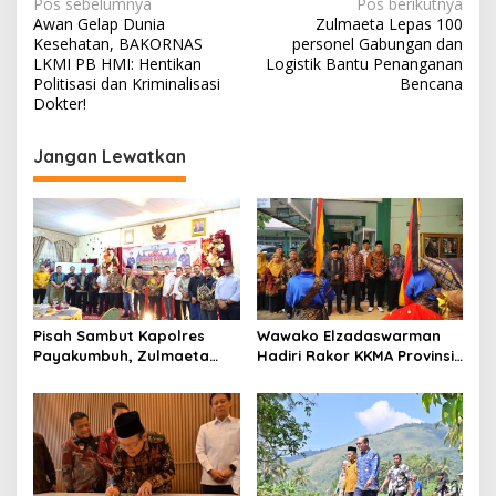
N
Pos sebelumnya
Pos berikutnya
Awan Gelap Dunia
Zulmaeta Lepas 100
a
Kesehatan, BAKORNAS
personel Gabungan dan
v
LKMI PB HMI: Hentikan
Logistik Bantu Penanganan
Politisasi dan Kriminalisasi
Bencana
i
Dokter!
g
Jangan Lewatkan
a
s
i
p
o
s
Pisah Sambut Kapolres
Wawako Elzadaswarman
Payakumbuh, Zulmaeta
Hadiri Rakor KKMA Provinsi
Apresiasi AKBP Ricky
Sumbar
Ricardo atas
Kepemimpinan