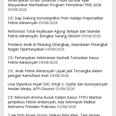
Kesempatan Emas! Ditlantas Polda Sumbar Ajak
Masyarakat Manfaatkan Program Pemutihan PKB 2026
05/08/2026
CIC Siap Dukung Kortastipidkor Polri Hadapi Praperadilan
Febrie Adriansyah
05/08/2026
Reformasi Total Kejaksaan Agung: Belajar dari Skandal
Febrie Adriansyah, Bongkar Sarang Oknum!
05/08/2026
Predator Anak di Pilubang Ditangkap, Kepedulian Perangkat
Nagari Dipertanyakan
04/08/2026
CIC Pertanyakan Keberanian Kuntadi Tuntaskan Kasus
Febrie Adriansyah
04/08/2026
CIC: Anak Febrie Adriansyah Layak Jadi Tersangka dalam
Jaringan Kamuflase Aset
04/08/2026
Usai Diperiksa Kejati DKI, Entjik S. Djafar dan Kuseryansyah
Hindari Media, AFPI Disorot
03/08/2026
CIC Mencium Aroma Busuk Dalam Kasus TPPU Mantan
Jampidsus Febrie Ardiansyah, Ada Kelompok Radikal
Intervensi Presiden Prabowo
03/08/2026
“Law Firm Boxer Group: Silakan Bela Klien, Tapi Jangan