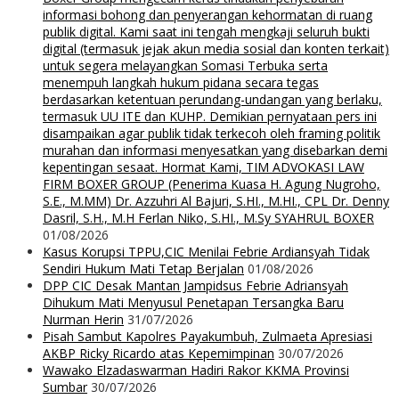
informasi bohong dan penyerangan kehormatan di ruang
publik digital. Kami saat ini tengah mengkaji seluruh bukti
digital (termasuk jejak akun media sosial dan konten terkait)
untuk segera melayangkan Somasi Terbuka serta
menempuh langkah hukum pidana secara tegas
berdasarkan ketentuan perundang-undangan yang berlaku,
termasuk UU ITE dan KUHP. Demikian pernyataan pers ini
disampaikan agar publik tidak terkecoh oleh framing politik
murahan dan informasi menyesatkan yang disebarkan demi
kepentingan sesaat. Hormat Kami, TIM ADVOKASI LAW
FIRM BOXER GROUP (Penerima Kuasa H. Agung Nugroho,
S.E., M.MM) Dr. Azzuhri Al Bajuri, S.HI., M.HI., CPL Dr. Denny
Dasril, S.H., M.H Ferlan Niko, S.HI., M.Sy SYAHRUL BOXER
01/08/2026
Kasus Korupsi TPPU,CIC Menilai Febrie Ardiansyah Tidak
Sendiri Hukum Mati Tetap Berjalan
01/08/2026
DPP CIC Desak Mantan Jampidsus Febrie Adriansyah
Dihukum Mati Menyusul Penetapan Tersangka Baru
Nurman Herin
31/07/2026
Pisah Sambut Kapolres Payakumbuh, Zulmaeta Apresiasi
AKBP Ricky Ricardo atas Kepemimpinan
30/07/2026
Wawako Elzadaswarman Hadiri Rakor KKMA Provinsi
Sumbar
30/07/2026