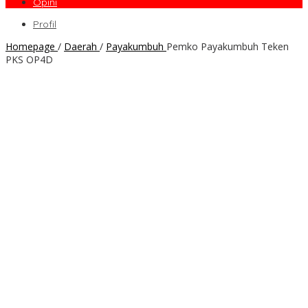
Opini
Profil
Homepage
/
Daerah
/
Payakumbuh
Pemko Payakumbuh Teken
PKS OP4D