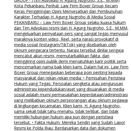
GROUP* (Tim Advokasi H. Agung Nugroho, S.E., M.MM)
Kota Pekanbaru Perihal: Law Firm Boxer Group Kecam
Keras Penggiringan Opini Menyesatkan dan Pembunuhan
Karakter Terhadap H. Agung Nugroho di Media Sosial
PEKANBARU – Law Firm Boxer Group selaku kuasa hukum
dan Tim Advokasi resmi dari H. Agung Nugroho, S.E., M.MM,
mengeluarkan pernyataan pers yang sangat tegas menyusul
maraknya konten video, Reel, serta narasi provokatif di
media sosial (Instagram/TikTok) yang disebarkan oleh
oknum pengacara tertentu. Narasi tersebut dinilai sengaja
mencatut akun resmi, memutarbalikkan fakta, dan
menggiring opini publik demi menjatuhkan karir politik serta
mencemarkan nama baik klien kami. Dalam hal ini, Law Firm
Boxer Group menegaskan beberapa poin penting kepada
masyarakat dan rekan-rekan media: • Pemisahan Peristiwa
Hukum yang Tegas: Persoalan sengketa atau pengurusan
administrasi kependudukan/aset yang disuarakan di media
sosial adalah murni permasalahan keperdataan/administrasi
yang melibatkan oknum perseorangan atau oknum pegawai
di lingkungan kecamatan. Klien kami, H. Agung Nugroho,
sama sekali tidak tahu-menahu, tidak terlibat, dan tidak
memiliki hubungan hukum apa pun dengan peristiwa
tersebut. • Fakta Hukum: Mereka Sendiri yang Sudah Lapor
Resmi ke Polda Riau: Berdasarkan data dan dokumen