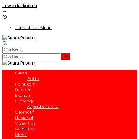
Lewati ke konten
Tambahkan Menu
Berita
Politik
Polhukam
Daerah
Ekonomi
Olahraga
Sepakbola Kita
Otomatif
Nasional
Video Pos
Galeri Pos
DPRD