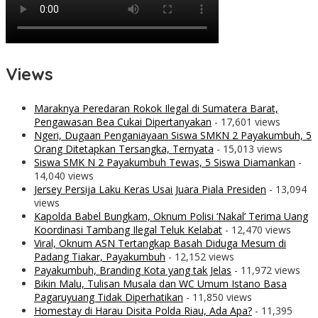
Views
Maraknya Peredaran Rokok Ilegal di Sumatera Barat,
Pengawasan Bea Cukai Dipertanyakan
- 17,601 views
Ngeri, Dugaan Penganiayaan Siswa SMKN 2 Payakumbuh, 5
Orang Ditetapkan Tersangka, Ternyata
- 15,013 views
Siswa SMK N 2 Payakumbuh Tewas, 5 Siswa Diamankan
-
14,040 views
Jersey Persija Laku Keras Usai Juara Piala Presiden
- 13,094
views
Kapolda Babel Bungkam, Oknum Polisi ‘Nakal’ Terima Uang
Koordinasi Tambang Ilegal Teluk Kelabat
- 12,470 views
Viral, Oknum ASN Tertangkap Basah Diduga Mesum di
Padang Tiakar, Payakumbuh
- 12,152 views
Payakumbuh, Branding Kota yang tak Jelas
- 11,972 views
Bikin Malu, Tulisan Musala dan WC Umum Istano Basa
Pagaruyuang Tidak Diperhatikan
- 11,850 views
Homestay di Harau Disita Polda Riau, Ada Apa?
- 11,395