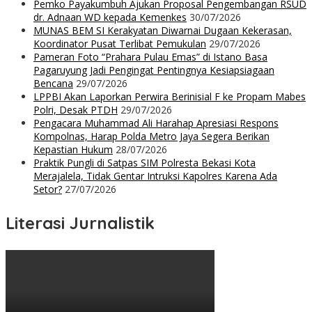
Pemko Payakumbuh Ajukan Proposal Pengembangan RSUD
dr. Adnaan WD kepada Kemenkes
30/07/2026
MUNAS BEM SI Kerakyatan Diwarnai Dugaan Kekerasan,
Koordinator Pusat Terlibat Pemukulan
29/07/2026
Pameran Foto “Prahara Pulau Emas” di Istano Basa
Pagaruyung Jadi Pengingat Pentingnya Kesiapsiagaan
Bencana
29/07/2026
LPPBI Akan Laporkan Perwira Berinisial F ke Propam Mabes
Polri, Desak PTDH
29/07/2026
Pengacara Muhammad Ali Harahap Apresiasi Respons
Kompolnas, Harap Polda Metro Jaya Segera Berikan
Kepastian Hukum
28/07/2026
Praktik Pungli di Satpas SIM Polresta Bekasi Kota
Merajalela, Tidak Gentar Intruksi Kapolres Karena Ada
Setor?
27/07/2026
Literasi Jurnalistik