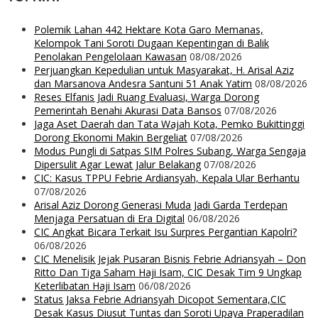
Polemik Lahan 442 Hektare Kota Garo Memanas,
Kelompok Tani Soroti Dugaan Kepentingan di Balik
Penolakan Pengelolaan Kawasan
08/08/2026
Perjuangkan Kepedulian untuk Masyarakat, H. Arisal Aziz
dan Marsanova Andesra Santuni 51 Anak Yatim
08/08/2026
Reses Elfanis Jadi Ruang Evaluasi, Warga Dorong
Pemerintah Benahi Akurasi Data Bansos
07/08/2026
Jaga Aset Daerah dan Tata Wajah Kota, Pemko Bukittinggi
Dorong Ekonomi Makin Bergeliat
07/08/2026
Modus Pungli di Satpas SIM Polres Subang, Warga Sengaja
Dipersulit Agar Lewat Jalur Belakang
07/08/2026
CIC: Kasus TPPU Febrie Ardiansyah, Kepala Ular Berhantu
07/08/2026
Arisal Aziz Dorong Generasi Muda Jadi Garda Terdepan
Menjaga Persatuan di Era Digital
06/08/2026
CIC Angkat Bicara Terkait Isu Surpres Pergantian Kapolri?
06/08/2026
CIC Menelisik Jejak Pusaran Bisnis Febrie Adriansyah – Don
Ritto Dan Tiga Saham Haji Isam, CIC Desak Tim 9 Ungkap
Keterlibatan Haji Isam
06/08/2026
Status Jaksa Febrie Adriansyah Dicopot Sementara,CIC
Desak Kasus Diusut Tuntas dan Soroti Upaya Praperadilan