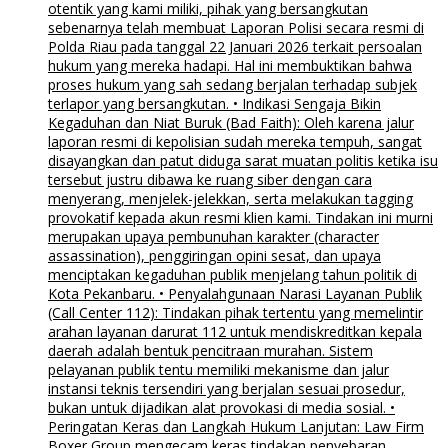
otentik yang kami miliki, pihak yang bersangkutan
sebenarnya telah membuat Laporan Polisi secara resmi di
Polda Riau pada tanggal 22 Januari 2026 terkait persoalan
hukum yang mereka hadapi. Hal ini membuktikan bahwa
proses hukum yang sah sedang berjalan terhadap subjek
terlapor yang bersangkutan. • Indikasi Sengaja Bikin
Kegaduhan dan Niat Buruk (Bad Faith): Oleh karena jalur
laporan resmi di kepolisian sudah mereka tempuh, sangat
disayangkan dan patut diduga sarat muatan politis ketika isu
tersebut justru dibawa ke ruang siber dengan cara
menyerang, menjelek-jelekkan, serta melakukan tagging
provokatif kepada akun resmi klien kami. Tindakan ini murni
merupakan upaya pembunuhan karakter (character
assassination), penggiringan opini sesat, dan upaya
menciptakan kegaduhan publik menjelang tahun politik di
Kota Pekanbaru. • Penyalahgunaan Narasi Layanan Publik
(Call Center 112): Tindakan pihak tertentu yang memelintir
arahan layanan darurat 112 untuk mendiskreditkan kepala
daerah adalah bentuk pencitraan murahan. Sistem
pelayanan publik tentu memiliki mekanisme dan jalur
instansi teknis tersendiri yang berjalan sesuai prosedur,
bukan untuk dijadikan alat provokasi di media sosial. •
Peringatan Keras dan Langkah Hukum Lanjutan: Law Firm
Boxer Group mengecam keras tindakan penyebaran