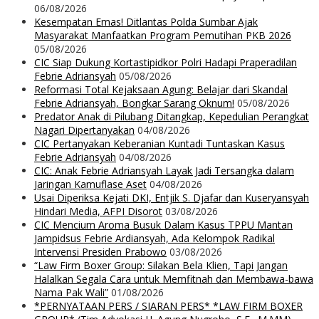
06/08/2026
Kesempatan Emas! Ditlantas Polda Sumbar Ajak
Masyarakat Manfaatkan Program Pemutihan PKB 2026
05/08/2026
CIC Siap Dukung Kortastipidkor Polri Hadapi Praperadilan
Febrie Adriansyah
05/08/2026
Reformasi Total Kejaksaan Agung: Belajar dari Skandal
Febrie Adriansyah, Bongkar Sarang Oknum!
05/08/2026
Predator Anak di Pilubang Ditangkap, Kepedulian Perangkat
Nagari Dipertanyakan
04/08/2026
CIC Pertanyakan Keberanian Kuntadi Tuntaskan Kasus
Febrie Adriansyah
04/08/2026
CIC: Anak Febrie Adriansyah Layak Jadi Tersangka dalam
Jaringan Kamuflase Aset
04/08/2026
Usai Diperiksa Kejati DKI, Entjik S. Djafar dan Kuseryansyah
Hindari Media, AFPI Disorot
03/08/2026
CIC Mencium Aroma Busuk Dalam Kasus TPPU Mantan
Jampidsus Febrie Ardiansyah, Ada Kelompok Radikal
Intervensi Presiden Prabowo
03/08/2026
“Law Firm Boxer Group: Silakan Bela Klien, Tapi Jangan
Halalkan Segala Cara untuk Memfitnah dan Membawa-bawa
Nama Pak Wali”
01/08/2026
*PERNYATAAN PERS / SIARAN PERS* *LAW FIRM BOXER