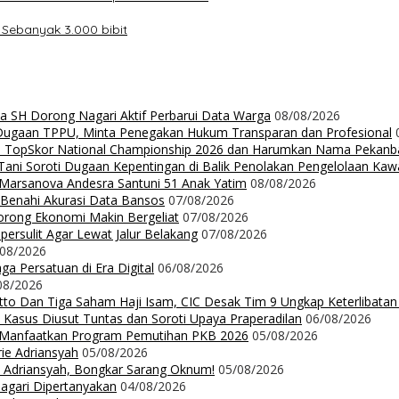
Sebanyak 3.000 bibit
da SH Dorong Nagari Aktif Perbarui Data Warga
08/08/2026
 Dugaan TPPU, Minta Penegakan Hukum Transparan dan Profesional
Up TopSkor National Championship 2026 dan Harumkan Nama Pekanb
ni Soroti Dugaan Kepentingan di Balik Penolakan Pengelolaan Ka
n Marsanova Andesra Santuni 51 Anak Yatim
08/08/2026
 Benahi Akurasi Data Bansos
07/08/2026
orong Ekonomi Makin Bergeliat
07/08/2026
ersulit Agar Lewat Jalur Belakang
07/08/2026
/08/2026
a Persatuan di Era Digital
06/08/2026
08/2026
Ritto Dan Tiga Saham Haji Isam, CIC Desak Tim 9 Ungkap Keterlibatan
 Kasus Diusut Tuntas dan Soroti Upaya Praperadilan
06/08/2026
t Manfaatkan Program Pemutihan PKB 2026
05/08/2026
rie Adriansyah
05/08/2026
ie Adriansyah, Bongkar Sarang Oknum!
05/08/2026
Nagari Dipertanyakan
04/08/2026