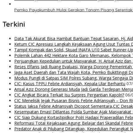
Pemko Payakumbuh Mulai Gerakan Tanam Pisang Serentak 
Terkini
Data Tak Akurat Bisa Hambat Bantuan Tepat Sasaran, Hj. Ai
Ketum CIC Apresiasi Langkah Kejaksaan Agung Usut Tuntas
Tampil Kompak dan Solid, Skuad INAFA U10 Sabet Runner-
Polemik Lahan 442 Hektare Kota Garo Memanas, Kelompok Ta
Perjuangkan Kepedulian untuk Masyarakat, H. Arisal Aziz da
Reses Elfanis Jadi Ruang Evaluasi, Warga Dorong Pemerintah
Jaga Aset Daerah dan Tata Wajah Kota, Pemko Bukittinggi D
Modus Pungli di Satpas SIM Polres Subang, Warga Sengaja Dip
CIC: Kasus TPPU Febrie Ardiansyah, Kepala Ular Berhantu
07
Arisal Aziz Dorong Generasi Muda Jadi Garda Terdepan Menjag
CIC Angkat Bicara Terkait Isu Surpres Pergantian Kapolri?
06/
CIC Menelisik Jejak Pusaran Bisnis Febrie Adriansyah – Don 
Status Jaksa Febrie Adriansyah Dicopot Sementara,CIC Desak
Kesempatan Emas! Ditlantas Polda Sumbar Ajak Masyaraka
CIC Siap Dukung Kortastipidkor Polri Hadapi Praperadilan Feb
Reformasi Total Kejaksaan Agung: Belajar dari Skandal Febr
Predator Anak di Pilubang Ditangkap, Kepedulian Perangkat 