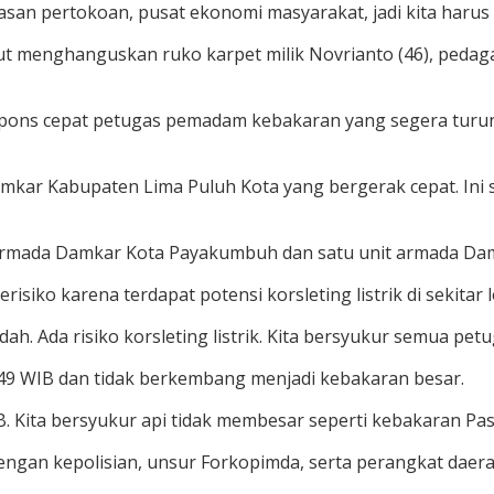
asan pertokoan, pusat ekonomi masyarakat, jadi kita harus 
 menghanguskan ruko karpet milik Novrianto (46), pedag
pons cepat petugas pemadam kebakaran yang segera turun 
kar Kabupaten Lima Puluh Kota yang bergerak cepat. Ini
armada Damkar Kota Payakumbuh dan satu unit armada Dam
iko karena terdapat potensi korsleting listrik di sekitar l
ah. Ada risiko korsleting listrik. Kita bersyukur semua petu
49 WIB dan tidak berkembang menjadi kebakaran besar.
IB. Kita bersyukur api tidak membesar seperti kebakaran Pa
an kepolisian, unsur Forkopimda, serta perangkat daerah t