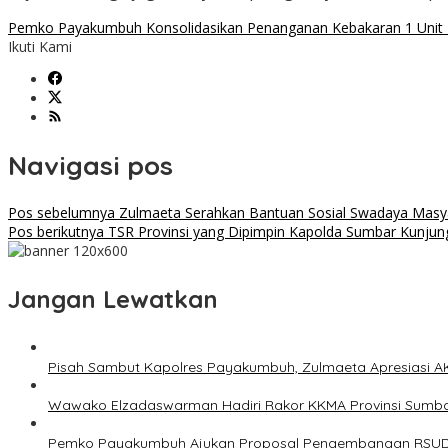
Pemko Payakumbuh Konsolidasikan Penanganan Kebakaran 1 Unit R
Ikuti Kami
Navigasi pos
Pos sebelumnya
Zulmaeta Serahkan Bantuan Sosial Swadaya Masya
Pos berikutnya
TSR Provinsi yang Dipimpin Kapolda Sumbar Kunjung
Jangan Lewatkan
Pisah Sambut Kapolres Payakumbuh, Zulmaeta Apresiasi A
Wawako Elzadaswarman Hadiri Rakor KKMA Provinsi Sumb
Pemko Payakumbuh Ajukan Proposal Pengembangan RSUD