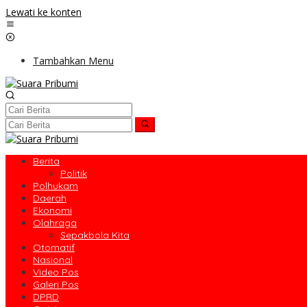
Lewati ke konten
Tambahkan Menu
Berita
Politik
Polhukam
Daerah
Ekonomi
Olahraga
Sepakbola Kita
Otomatif
Nasional
Video Pos
Galeri Pos
DPRD