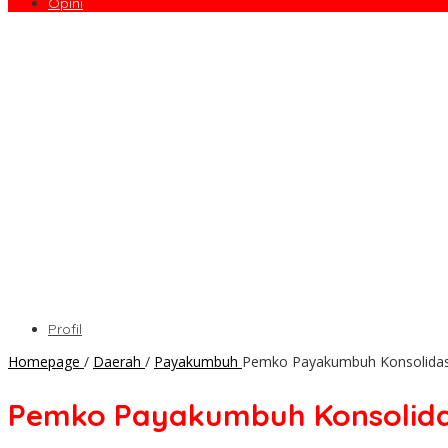
Opini
Profil
Homepage
/
Daerah
/
Payakumbuh
Pemko Payakumbuh Konsolidasi
Pemko Payakumbuh Konsolidas