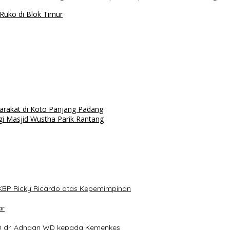
uko di Blok Timur
rakat di Koto Panjang Padang
i Masjid Wustha Parik Rantang
KBP Ricky Ricardo atas Kepemimpinan
ar
 dr. Adnaan WD kepada Kemenkes