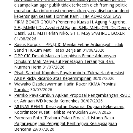
disampaikan agar publik tidak terkecoh oleh framing politik
murahan dan informasi menyesatkan yang disebarkan demi
kepentingan sesaat. Hormat Kami, TIM ADVOKASI LAW
FIRM BOXER GROUP (Penerima Kuasa H. Agung Nugroho,
S.E., M.MM) Dr. Azzuhri Al Bajuri, S.HI., M.HI., CPL Dr. Denny
Dasril, S.H., M.H Ferlan Niko, S.HI., M.Sy SYAHRUL BOXER
01/08/2026
Kasus Korupsi TPPU,CIC Menilai Febrie Ardiansyah Tidak
Sendiri Hukum Mati Tetap Berjalan
01/08/2026
DPP CIC Desak Mantan Jampidsus Febrie Adriansyah
Dihukum Mati Menyusul Penetapan Tersangka Baru
Nurman Herin
31/07/2026
Pisah Sambut Kapolres Payakumbuh, Zulmaeta Apresiasi
AKBP Ricky Ricardo atas Kepemimpinan
30/07/2026
Wawako Elzadaswarman Hadiri Rakor KKMA Provinsi
Sumbar
30/07/2026
Pemko Payakumbuh Ajukan Proposal Pengembangan RSUD
dr. Adnaan WD kepada Kemenkes
30/07/2026
MUNAS BEM SI Kerakyatan Diwarnai Dugaan Kekerasan,
Koordinator Pusat Terlibat Pemukulan
29/07/2026
Pameran Foto “Prahara Pulau Emas” di Istano Basa
Pagaruyung Jadi Pengingat Pentingnya Kesiapsiagaan
Bencana
29/07/2026