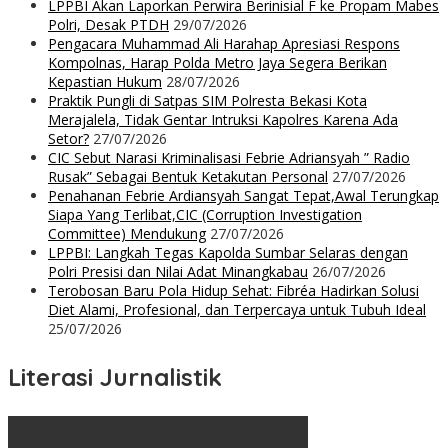
LPPBI Akan Laporkan Perwira Berinisial F ke Propam Mabes
Polri, Desak PTDH
29/07/2026
Pengacara Muhammad Ali Harahap Apresiasi Respons
Kompolnas, Harap Polda Metro Jaya Segera Berikan
Kepastian Hukum
28/07/2026
Praktik Pungli di Satpas SIM Polresta Bekasi Kota
Merajalela, Tidak Gentar Intruksi Kapolres Karena Ada
Setor?
27/07/2026
CIC Sebut Narasi Kriminalisasi Febrie Adriansyah ” Radio
Rusak” Sebagai Bentuk Ketakutan Personal
27/07/2026
Penahanan Febrie Ardiansyah Sangat Tepat,Awal Terungkap
Siapa Yang Terlibat,CIC (Corruption Investigation
Committee) Mendukung
27/07/2026
LPPBI: Langkah Tegas Kapolda Sumbar Selaras dengan
Polri Presisi dan Nilai Adat Minangkabau
26/07/2026
Terobosan Baru Pola Hidup Sehat: Fibréa Hadirkan Solusi
Diet Alami, Profesional, dan Terpercaya untuk Tubuh Ideal
25/07/2026
Literasi Jurnalistik