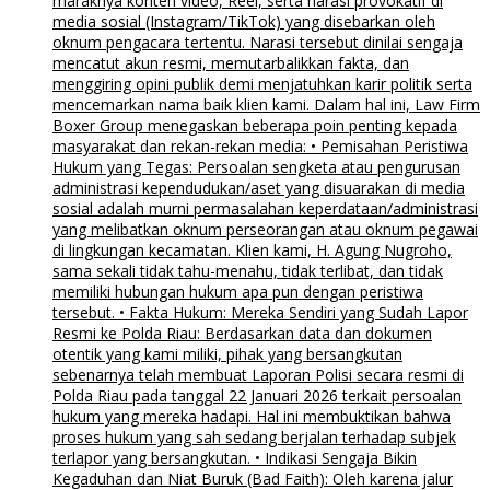
maraknya konten video, Reel, serta narasi provokatif di
media sosial (Instagram/TikTok) yang disebarkan oleh
oknum pengacara tertentu. Narasi tersebut dinilai sengaja
mencatut akun resmi, memutarbalikkan fakta, dan
menggiring opini publik demi menjatuhkan karir politik serta
mencemarkan nama baik klien kami. Dalam hal ini, Law Firm
Boxer Group menegaskan beberapa poin penting kepada
masyarakat dan rekan-rekan media: • Pemisahan Peristiwa
Hukum yang Tegas: Persoalan sengketa atau pengurusan
administrasi kependudukan/aset yang disuarakan di media
sosial adalah murni permasalahan keperdataan/administrasi
yang melibatkan oknum perseorangan atau oknum pegawai
di lingkungan kecamatan. Klien kami, H. Agung Nugroho,
sama sekali tidak tahu-menahu, tidak terlibat, dan tidak
memiliki hubungan hukum apa pun dengan peristiwa
tersebut. • Fakta Hukum: Mereka Sendiri yang Sudah Lapor
Resmi ke Polda Riau: Berdasarkan data dan dokumen
otentik yang kami miliki, pihak yang bersangkutan
sebenarnya telah membuat Laporan Polisi secara resmi di
Polda Riau pada tanggal 22 Januari 2026 terkait persoalan
hukum yang mereka hadapi. Hal ini membuktikan bahwa
proses hukum yang sah sedang berjalan terhadap subjek
terlapor yang bersangkutan. • Indikasi Sengaja Bikin
Kegaduhan dan Niat Buruk (Bad Faith): Oleh karena jalur