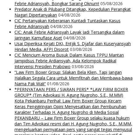
Febrie Adriansyah, Bongkar Sarang Oknum!
05/08/2026
Predator Anak di Pilubang Ditangkap, Kepedulian Perangkat
Nagari Dipertanyakan
04/08/2026
CIC Pertanyakan Keberanian Kuntadi Tuntaskan Kasus
Febrie Adriansyah
04/08/2026
CIC: Anak Febrie Adriansyah Layak Jadi Tersangka dalam
Jaringan Kamuflase Aset
04/08/2026
Usai Diperiksa Kejati DKI, Entjik S. Djafar dan Kuseryansyah
Hindari Media, AFPI Disorot
03/08/2026
CIC Mencium Aroma Busuk Dalam Kasus TPPU Mantan
Jampidsus Febrie Ardiansyah, Ada Kelompok Radikal
Intervensi Presiden Prabowo
03/08/2026
“Law Firm Boxer Group: Silakan Bela Klien, Tapi Jangan
Halalkan Segala Cara untuk Memfitnah dan Membawa-bawa
Nama Pak Wali”
01/08/2026
*PERNYATAAN PERS / SIARAN PERS* *LAW FIRM BOXER
GROUP* (Tim Advokasi H. Agung Nugroho, S.E., M.MM)
Kota Pekanbaru Perihal: Law Firm Boxer Group Kecam
Keras Penggiringan Opini Menyesatkan dan Pembunuhan
Karakter Terhadap H. Agung Nugroho di Media Sosial
PEKANBARU – Law Firm Boxer Group selaku kuasa hukum
dan Tim Advokasi resmi dari H. Agung Nugroho, S.E., M.MM,
mengeluarkan pernyataan pers yang sangat tegas menyusul