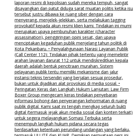
laporan resmi di kepolisian sudah mereka tempuh, sangat
disayangkan dan patut diduga sarat muatan politis ketika isu
tersebut justru dibawa ke ruang siber dengan cara
menyerang, menjelek-jelekkan, serta melakukan tagging
provokatif kepada akun resmi klien kami. Tindakan ini murni
merupakan upaya pembunuhan karakter (character
assassination), penggiringan opini sesat, dan upaya
menciptakan kegaduhan publik menjelang tahun politik di
Kota Pekanbaru. • Penyalahgunaan Narasi Layanan Publik
(Call Center 112): Tindakan pihak tertentu yang memelintir
arahan layanan darurat 112 untuk mendiskreditkan kepala
daerah adalah bentuk pencitraan murahan. Sistem
pelayanan publik tentu memiliki mekanisme dan jalur
instansi teknis tersendiri yang berjalan sesuai prosedur,
bukan untuk dijadikan alat provokasi di media sosial. •
Peringatan Keras dan Langkah Hukum Lanjutan: Law Firm
Boxer Group mengecam keras tindakan penyebaran
informasi bohong dan penyerangan kehormatan di ruang
publik digital. Kami saat ini tengah mengkaji seluruh bukti
digital (termasuk jejak akun media sosial dan konten terkait)
untuk segera melayangkan Somasi Terbuka serta
menempuh langkah hukum pidana secara tegas
berdasarkan ketentuan perundang-undangan yang berlaku,
termasuk UU ITE dan KUHP. Demikian pernyataan pers ini