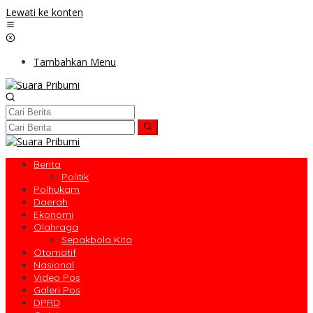
Lewati ke konten
Tambahkan Menu
Berita
Politik
Polhukam
Daerah
Ekonomi
Olahraga
Sepakbola Kita
Otomatif
Nasional
Video Pos
Galeri Pos
DPRD