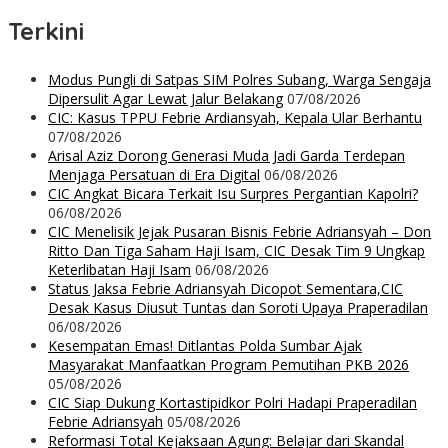
Terkini
Modus Pungli di Satpas SIM Polres Subang, Warga Sengaja
Dipersulit Agar Lewat Jalur Belakang
07/08/2026
CIC: Kasus TPPU Febrie Ardiansyah, Kepala Ular Berhantu
07/08/2026
Arisal Aziz Dorong Generasi Muda Jadi Garda Terdepan
Menjaga Persatuan di Era Digital
06/08/2026
CIC Angkat Bicara Terkait Isu Surpres Pergantian Kapolri?
06/08/2026
CIC Menelisik Jejak Pusaran Bisnis Febrie Adriansyah – Don
Ritto Dan Tiga Saham Haji Isam, CIC Desak Tim 9 Ungkap
Keterlibatan Haji Isam
06/08/2026
Status Jaksa Febrie Adriansyah Dicopot Sementara,CIC
Desak Kasus Diusut Tuntas dan Soroti Upaya Praperadilan
06/08/2026
Kesempatan Emas! Ditlantas Polda Sumbar Ajak
Masyarakat Manfaatkan Program Pemutihan PKB 2026
05/08/2026
CIC Siap Dukung Kortastipidkor Polri Hadapi Praperadilan
Febrie Adriansyah
05/08/2026
Reformasi Total Kejaksaan Agung: Belajar dari Skandal