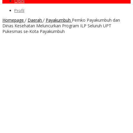
Opini
Profil
Homepage
/
Daerah
/
Payakumbuh
Pemko Payakumbuh dan
Dinas Kesehatan Meluncurkan Program ILP Seluruh UPT
Pukesmas se-Kota Payakumbuh