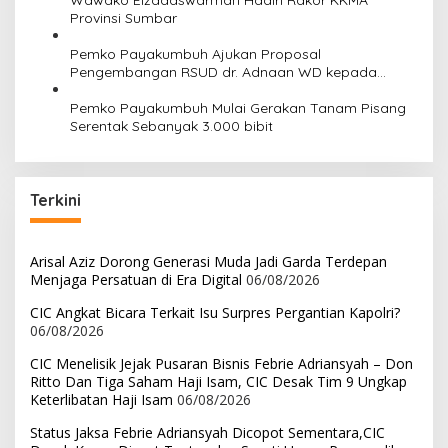
Wawako Elzadaswarman Hadiri Rakor KKMA
o
Provinsi Sumbar
s
Pemko Payakumbuh Ajukan Proposal
Pengembangan RSUD dr. Adnaan WD kepada
Kemenkes
Pemko Payakumbuh Mulai Gerakan Tanam Pisang
Serentak Sebanyak 3.000 bibit
Terkini
Arisal Aziz Dorong Generasi Muda Jadi Garda Terdepan
Menjaga Persatuan di Era Digital
06/08/2026
CIC Angkat Bicara Terkait Isu Surpres Pergantian Kapolri?
06/08/2026
CIC Menelisik Jejak Pusaran Bisnis Febrie Adriansyah – Don
Ritto Dan Tiga Saham Haji Isam, CIC Desak Tim 9 Ungkap
Keterlibatan Haji Isam
06/08/2026
Status Jaksa Febrie Adriansyah Dicopot Sementara,CIC