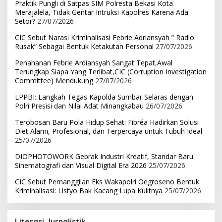
Praktik Pungli di Satpas SIM Polresta Bekasi Kota
Merajalela, Tidak Gentar Intruksi Kapolres Karena Ada
Setor?
27/07/2026
CIC Sebut Narasi Kriminalisasi Febrie Adriansyah ” Radio
Rusak” Sebagai Bentuk Ketakutan Personal
27/07/2026
Penahanan Febrie Ardiansyah Sangat Tepat,Awal
Terungkap Siapa Yang Terlibat,CIC (Corruption Investigation
Committee) Mendukung
27/07/2026
LPPBI: Langkah Tegas Kapolda Sumbar Selaras dengan
Polri Presisi dan Nilai Adat Minangkabau
26/07/2026
Terobosan Baru Pola Hidup Sehat: Fibréa Hadirkan Solusi
Diet Alami, Profesional, dan Terpercaya untuk Tubuh Ideal
25/07/2026
DIOPHOTOWORK Gebrak Industri Kreatif, Standar Baru
Sinematografi dan Visual Digital Era 2026
25/07/2026
CIC Sebut Pemanggilan Eks Wakapolri Oegroseno Bentuk
Kriminalisasi: Listyo Bak Kacang Lupa Kulitnya
25/07/2026
Literasi Jurnalistik