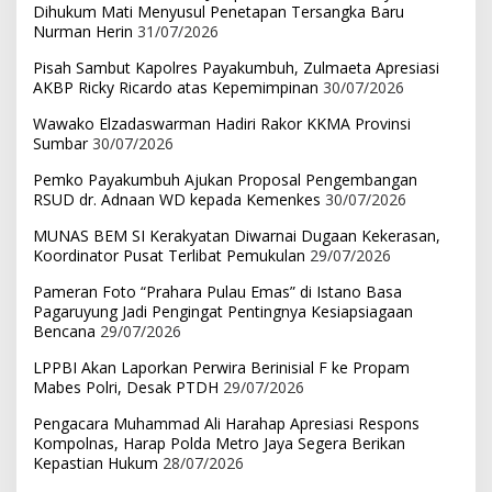
Dihukum Mati Menyusul Penetapan Tersangka Baru
Nurman Herin
31/07/2026
Pisah Sambut Kapolres Payakumbuh, Zulmaeta Apresiasi
AKBP Ricky Ricardo atas Kepemimpinan
30/07/2026
Wawako Elzadaswarman Hadiri Rakor KKMA Provinsi
Sumbar
30/07/2026
Pemko Payakumbuh Ajukan Proposal Pengembangan
RSUD dr. Adnaan WD kepada Kemenkes
30/07/2026
MUNAS BEM SI Kerakyatan Diwarnai Dugaan Kekerasan,
Koordinator Pusat Terlibat Pemukulan
29/07/2026
Pameran Foto “Prahara Pulau Emas” di Istano Basa
Pagaruyung Jadi Pengingat Pentingnya Kesiapsiagaan
Bencana
29/07/2026
LPPBI Akan Laporkan Perwira Berinisial F ke Propam
Mabes Polri, Desak PTDH
29/07/2026
Pengacara Muhammad Ali Harahap Apresiasi Respons
Kompolnas, Harap Polda Metro Jaya Segera Berikan
Kepastian Hukum
28/07/2026