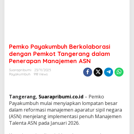
l
a
b
o
r
a
s
i
Pemko Payakumbuh Berkolaborasi
d
e
dengan Pemkot Tangerang dalam
n
Penerapan Manajemen ASN
g
a
Suarapribumi
23/11/2025
n
Payakumbuh
918 Views
P
e
m
k
Tangerang,
Suarapribumi.co.id
– Pemko
o
Payakumbuh mulai menyiapkan lompatan besar
t
dalam reformasi manajemen aparatur sipil negara
T
(ASN) menjelang implementasi penuh Manajemen
a
n
Talenta ASN pada Januari 2026.
g
e