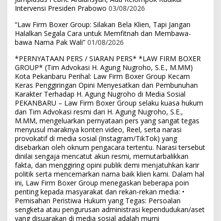
Intervensi Presiden Prabowo
03/08/2026
“Law Firm Boxer Group: Silakan Bela Klien, Tapi Jangan
Halalkan Segala Cara untuk Memfitnah dan Membawa-
bawa Nama Pak Wali”
01/08/2026
*PERNYATAAN PERS / SIARAN PERS* *LAW FIRM BOXER
GROUP* (Tim Advokasi H. Agung Nugroho, S.E., M.MM)
Kota Pekanbaru Perihal: Law Firm Boxer Group Kecam
Keras Penggiringan Opini Menyesatkan dan Pembunuhan
Karakter Terhadap H. Agung Nugroho di Media Sosial
PEKANBARU – Law Firm Boxer Group selaku kuasa hukum
dan Tim Advokasi resmi dari H. Agung Nugroho, S.E.,
M.MM, mengeluarkan pernyataan pers yang sangat tegas
menyusul maraknya konten video, Reel, serta narasi
provokatif di media sosial (Instagram/TikTok) yang
disebarkan oleh oknum pengacara tertentu. Narasi tersebut
dinilai sengaja mencatut akun resmi, memutarbalikkan
fakta, dan menggiring opini publik demi menjatuhkan karir
politik serta mencemarkan nama baik klien kami. Dalam hal
ini, Law Firm Boxer Group menegaskan beberapa poin
penting kepada masyarakat dan rekan-rekan media: •
Pemisahan Peristiwa Hukum yang Tegas: Persoalan
sengketa atau pengurusan administrasi kependudukan/aset
yang disuarakan di media sosial adalah murni