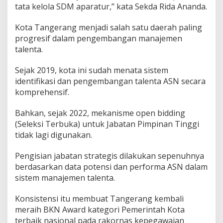
tata kelola SDM aparatur,” kata Sekda Rida Ananda.
e
n
A
Kota Tangerang menjadi salah satu daerah paling
S
progresif dalam pengembangan manajemen
N
talenta.
Sejak 2019, kota ini sudah menata sistem
identifikasi dan pengembangan talenta ASN secara
komprehensif.
Bahkan, sejak 2022, mekanisme open bidding
(Seleksi Terbuka) untuk Jabatan Pimpinan Tinggi
tidak lagi digunakan.
Pengisian jabatan strategis dilakukan sepenuhnya
berdasarkan data potensi dan performa ASN dalam
sistem manajemen talenta.
Konsistensi itu membuat Tangerang kembali
meraih BKN Award kategori Pemerintah Kota
terbaik nasional pada rakornas kepegawaian