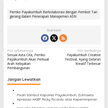
Pemko Payakumbuh Berkolaborasi dengan Pemkot Tan
gerang dalam Penerapan Manajemen ASN
Ikuti Kami
N
Pos sebelumnya
Pos berikutnya
Sesuai Asta Cita, Pemko
Payakumbuh Creative
a
Payakumbuh Akan Perkuat
Festival, Ajang Gelaran
v
Arah Kebijakan
Kreatif Terbesar
Pembangunan
i
g
Jangan Lewatkan
a
s
Pisah Sambut Kapolres Payakumbuh, Zulmaeta
i
Apresiasi AKBP Ricky Ricardo atas Kepemimpinan
p