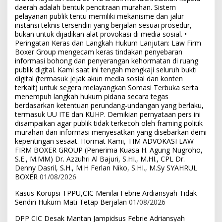
daerah adalah bentuk pencitraan murahan. Sistem
pelayanan publik tentu memiliki mekanisme dan jalur
instansi teknis tersendiri yang berjalan sesuai prosedur,
bukan untuk dijadikan alat provokasi di media sosial. •
Peringatan Keras dan Langkah Hukum Lanjutan: Law Firm
Boxer Group mengecam keras tindakan penyebaran
informasi bohong dan penyerangan kehormatan di ruang
publik digital. Kami saat ini tengah mengkaji seluruh bukti
digital (termasuk jejak akun media sosial dan konten
terkait) untuk segera melayangkan Somasi Terbuka serta
menempuh langkah hukum pidana secara tegas
berdasarkan ketentuan perundang-undangan yang berlaku,
termasuk UU ITE dan KUHP. Demikian pernyataan pers ini
disampaikan agar publik tidak terkecoh oleh framing politik
murahan dan informasi menyesatkan yang disebarkan demi
kepentingan sesaat. Hormat Kami, TIM ADVOKASI LAW
FIRM BOXER GROUP (Penerima Kuasa H. Agung Nugroho,
S.E., M.MM) Dr. Azzuhri Al Bajuri, S.HI., M.HI., CPL Dr.
Denny Dasril, S.H., M.H Ferlan Niko, S.HI., M.Sy SYAHRUL
BOXER
01/08/2026
Kasus Korupsi TPPU,CIC Menilai Febrie Ardiansyah Tidak
Sendiri Hukum Mati Tetap Berjalan
01/08/2026
DPP CIC Desak Mantan Jampidsus Febrie Adriansyah