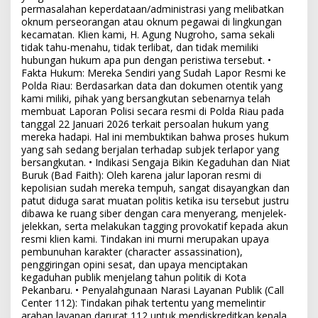
permasalahan keperdataan/administrasi yang melibatkan
oknum perseorangan atau oknum pegawai di lingkungan
kecamatan. Klien kami, H. Agung Nugroho, sama sekali
tidak tahu-menahu, tidak terlibat, dan tidak memiliki
hubungan hukum apa pun dengan peristiwa tersebut. •
Fakta Hukum: Mereka Sendiri yang Sudah Lapor Resmi ke
Polda Riau: Berdasarkan data dan dokumen otentik yang
kami miliki, pihak yang bersangkutan sebenarnya telah
membuat Laporan Polisi secara resmi di Polda Riau pada
tanggal 22 Januari 2026 terkait persoalan hukum yang
mereka hadapi. Hal ini membuktikan bahwa proses hukum
yang sah sedang berjalan terhadap subjek terlapor yang
bersangkutan. • Indikasi Sengaja Bikin Kegaduhan dan Niat
Buruk (Bad Faith): Oleh karena jalur laporan resmi di
kepolisian sudah mereka tempuh, sangat disayangkan dan
patut diduga sarat muatan politis ketika isu tersebut justru
dibawa ke ruang siber dengan cara menyerang, menjelek-
jelekkan, serta melakukan tagging provokatif kepada akun
resmi klien kami. Tindakan ini murni merupakan upaya
pembunuhan karakter (character assassination),
penggiringan opini sesat, dan upaya menciptakan
kegaduhan publik menjelang tahun politik di Kota
Pekanbaru. • Penyalahgunaan Narasi Layanan Publik (Call
Center 112): Tindakan pihak tertentu yang memelintir
arahan layanan darurat 112 untuk mendiskreditkan kepala