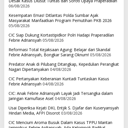
Desak Kasus Diusut Tuntas dan Soroti Upaya Praperadilan
06/08/2026
Kesempatan Emas! Ditlantas Polda Sumbar Ajak
Masyarakat Manfaatkan Program Pemutihan PKB 2026
05/08/2026
CIC Siap Dukung Kortastipidkor Polri Hadapi Praperadilan
Febrie Adriansyah
05/08/2026
Reformasi Total Kejaksaan Agung: Belajar dari Skandal
Febrie Adriansyah, Bongkar Sarang Oknum!
05/08/2026
Predator Anak di Pilubang Ditangkap, Kepedulian Perangkat
Nagari Dipertanyakan
04/08/2026
CIC Pertanyakan Keberanian Kuntadi Tuntaskan Kasus
Febrie Adriansyah
04/08/2026
CIC: Anak Febrie Adriansyah Layak Jadi Tersangka dalam
Jaringan Kamuflase Aset
04/08/2026
Usai Diperiksa Kejati DKI, Entjik S. Djafar dan Kuseryansyah
Hindari Media, AFPI Disorot
03/08/2026
CIC Mencium Aroma Busuk Dalam Kasus TPPU Mantan
Jampidsus Febrie Ardiansyah, Ada Kelompok Radikal