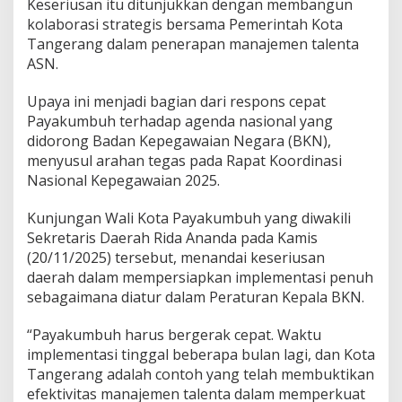
Keseriusan itu ditunjukkan dengan membangun
r
kolaborasi strategis bersama Pemerintah Kota
a
Tangerang dalam penerapan manajemen talenta
n
g
ASN.
d
a
Upaya ini menjadi bagian dari respons cepat
l
Payakumbuh terhadap agenda nasional yang
a
didorong Badan Kepegawaian Negara (BKN),
m
P
menyusul arahan tegas pada Rapat Koordinasi
e
Nasional Kepegawaian 2025.
n
e
Kunjungan Wali Kota Payakumbuh yang diwakili
r
Sekretaris Daerah Rida Ananda pada Kamis
a
p
(20/11/2025) tersebut, menandai keseriusan
a
daerah dalam mempersiapkan implementasi penuh
n
sebagaimana diatur dalam Peraturan Kepala BKN.
M
a
“Payakumbuh harus bergerak cepat. Waktu
n
a
implementasi tinggal beberapa bulan lagi, dan Kota
j
Tangerang adalah contoh yang telah membuktikan
e
efektivitas manajemen talenta dalam memperkuat
m