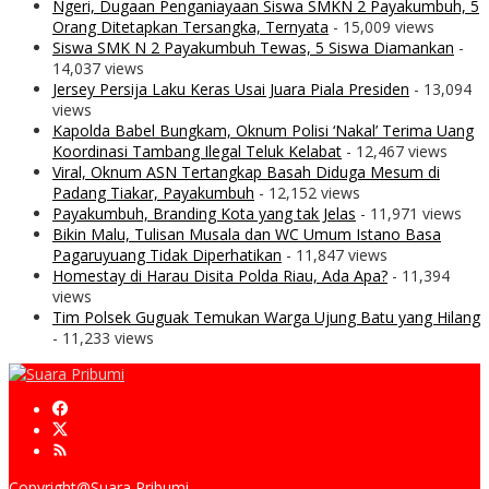
Ngeri, Dugaan Penganiayaan Siswa SMKN 2 Payakumbuh, 5
Orang Ditetapkan Tersangka, Ternyata
- 15,009 views
Siswa SMK N 2 Payakumbuh Tewas, 5 Siswa Diamankan
-
14,037 views
Jersey Persija Laku Keras Usai Juara Piala Presiden
- 13,094
views
Kapolda Babel Bungkam, Oknum Polisi ‘Nakal’ Terima Uang
Koordinasi Tambang Ilegal Teluk Kelabat
- 12,467 views
Viral, Oknum ASN Tertangkap Basah Diduga Mesum di
Padang Tiakar, Payakumbuh
- 12,152 views
Payakumbuh, Branding Kota yang tak Jelas
- 11,971 views
Bikin Malu, Tulisan Musala dan WC Umum Istano Basa
Pagaruyuang Tidak Diperhatikan
- 11,847 views
Homestay di Harau Disita Polda Riau, Ada Apa?
- 11,394
views
Tim Polsek Guguak Temukan Warga Ujung Batu yang Hilang
- 11,233 views
Copyright@Suara Pribumi