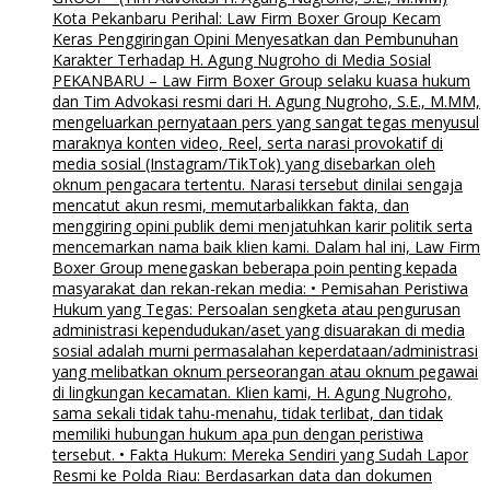
Kota Pekanbaru Perihal: Law Firm Boxer Group Kecam
Keras Penggiringan Opini Menyesatkan dan Pembunuhan
Karakter Terhadap H. Agung Nugroho di Media Sosial
PEKANBARU – Law Firm Boxer Group selaku kuasa hukum
dan Tim Advokasi resmi dari H. Agung Nugroho, S.E., M.MM,
mengeluarkan pernyataan pers yang sangat tegas menyusul
maraknya konten video, Reel, serta narasi provokatif di
media sosial (Instagram/TikTok) yang disebarkan oleh
oknum pengacara tertentu. Narasi tersebut dinilai sengaja
mencatut akun resmi, memutarbalikkan fakta, dan
menggiring opini publik demi menjatuhkan karir politik serta
mencemarkan nama baik klien kami. Dalam hal ini, Law Firm
Boxer Group menegaskan beberapa poin penting kepada
masyarakat dan rekan-rekan media: • Pemisahan Peristiwa
Hukum yang Tegas: Persoalan sengketa atau pengurusan
administrasi kependudukan/aset yang disuarakan di media
sosial adalah murni permasalahan keperdataan/administrasi
yang melibatkan oknum perseorangan atau oknum pegawai
di lingkungan kecamatan. Klien kami, H. Agung Nugroho,
sama sekali tidak tahu-menahu, tidak terlibat, dan tidak
memiliki hubungan hukum apa pun dengan peristiwa
tersebut. • Fakta Hukum: Mereka Sendiri yang Sudah Lapor
Resmi ke Polda Riau: Berdasarkan data dan dokumen