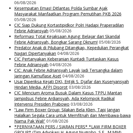
06/08/2026
Kesempatan Emas! Ditlantas Polda Sumbar Ajak
Masyarakat Manfaatkan Program Pemutihan PKB 2026
05/08/2026
CIC Siap Dukung Kortastipidkor Polri Hadapi Praperadilan
Febrie Adriansyah
05/08/2026
Reformasi Total Kejaksaan Agung: Belajar dari Skandal
Febrie Adriansyah, Bongkar Sarang Oknum!
05/08/2026
Predator Anak di Pilubang Ditangkap, Kepedulian Perangkat
Nagari Dipertanyakan
04/08/2026
CIC Pertanyakan Keberanian Kuntadi Tuntaskan Kasus
Febrie Adriansyah
04/08/2026
CIC: Anak Febrie Adriansyah Layak Jadi Tersangka dalam
Jaringan Kamuflase Aset
04/08/2026
Usai Diperiksa Kejati DKI, Entjik S. Djafar dan Kuseryansyah
Hindari Media, AFPI Disorot
03/08/2026
CIC Mencium Aroma Busuk Dalam Kasus TPPU Mantan
Jampidsus Febrie Ardiansyah, Ada Kelompok Radikal
Intervensi Presiden Prabowo
03/08/2026
“Law Firm Boxer Group: Silakan Bela Klien, Tapi Jangan
Halalkan Segala Cara untuk Memfitnah dan Membawa-bawa
Nama Pak Wali”
01/08/2026
*PERNYATAAN PERS / SIARAN PERS* *LAW FIRM BOXER
GROUP* (Tim Advokasi H. Agung Nugroho, S.E., M.MM)