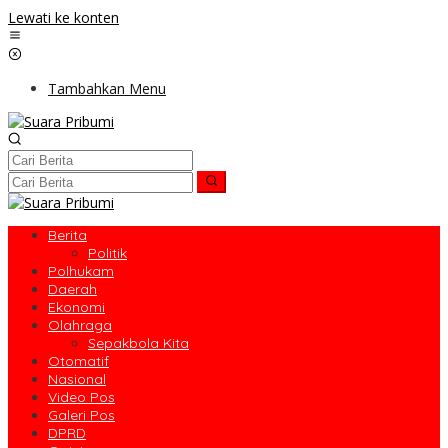
Lewati ke konten
Tambahkan Menu
Berita
Politik
Polhukam
Daerah
Ekonomi
Olahraga
Sepakbola Kita
Otomatif
Nasional
Video Pos
Galeri Pos
DPRD