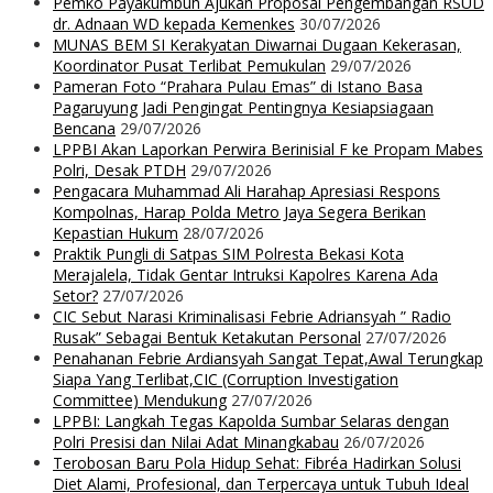
Pemko Payakumbuh Ajukan Proposal Pengembangan RSUD
dr. Adnaan WD kepada Kemenkes
30/07/2026
MUNAS BEM SI Kerakyatan Diwarnai Dugaan Kekerasan,
Koordinator Pusat Terlibat Pemukulan
29/07/2026
Pameran Foto “Prahara Pulau Emas” di Istano Basa
Pagaruyung Jadi Pengingat Pentingnya Kesiapsiagaan
Bencana
29/07/2026
LPPBI Akan Laporkan Perwira Berinisial F ke Propam Mabes
Polri, Desak PTDH
29/07/2026
Pengacara Muhammad Ali Harahap Apresiasi Respons
Kompolnas, Harap Polda Metro Jaya Segera Berikan
Kepastian Hukum
28/07/2026
Praktik Pungli di Satpas SIM Polresta Bekasi Kota
Merajalela, Tidak Gentar Intruksi Kapolres Karena Ada
Setor?
27/07/2026
CIC Sebut Narasi Kriminalisasi Febrie Adriansyah ” Radio
Rusak” Sebagai Bentuk Ketakutan Personal
27/07/2026
Penahanan Febrie Ardiansyah Sangat Tepat,Awal Terungkap
Siapa Yang Terlibat,CIC (Corruption Investigation
Committee) Mendukung
27/07/2026
LPPBI: Langkah Tegas Kapolda Sumbar Selaras dengan
Polri Presisi dan Nilai Adat Minangkabau
26/07/2026
Terobosan Baru Pola Hidup Sehat: Fibréa Hadirkan Solusi
Diet Alami, Profesional, dan Terpercaya untuk Tubuh Ideal