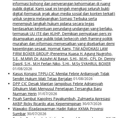
informasi bohong dan penyerangan kehormatan di ruang
publik digital. Kami saat ini tengah mengkaji seluruh bukti
digital (termasuk jejak akun media sosial dan konten terkait)
untuk segera melayangkan Somasi Terbuka serta
menempuh langkah hukum pidana secara tegas
berdasarkan ketentuan perundang-undangan yang berlaku,
termasuk UU ITE dan KUHP. Demikian pernyataan pers ini
disampaikan agar publik tidak terkecoh oleh framing politik
murahan dan informasi menyesatkan yang disebarkan demi
kepentingan sesaat. Hormat Kami, TIM ADVOKASI LAW
FIRM BOXER GROUP (Penerima Kuasa H. Agung Nugroho,
S.E., M.MM) Dr. Azzuhri Al Bajuri, S.HI., M.HI., CPL Dr. Denny
Dasril, S.H., M.H Ferlan Niko, S.HI., M.Sy SYAHRUL BOXER
01/08/2026
Kasus Korupsi TPPU,CIC Menilai Febrie Ardiansyah Tidak
Sendiri Hukum Mati Tetap Berjalan
01/08/2026
DPP CIC Desak Mantan Jampidsus Febrie Adriansyah
Dihukum Mati Menyusul Penetapan Tersangka Baru
Nurman Herin
31/07/2026
Pisah Sambut Kapolres Payakumbuh, Zulmaeta Apresiasi
AKBP Ricky Ricardo atas Kepemimpinan
30/07/2026
Wawako Elzadaswarman Hadiri Rakor KKMA Provinsi
Sumbar
30/07/2026