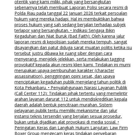
otentik yang kami miliki, pihak yang bersangkutan
sebenarnya telah membuat Laporan Polisi secara resmi di
Polda Riau pada tanggal 22 Januari 2026 terkait persoalan
hukum yang mereka hadapi. Hal ini membuktikan bahwa
proses hukum yang sah sedang berjalan terhadap subjek
terlapor yang bersangkutan. • Indikasi Sengaja Bikin
Kegaduhan dan Niat Buruk (Bad Faith): Oleh karena jalur
laporan resmi di kepolisian sudah mereka tempuh, sangat
disayangkan dan patut diduga sarat muatan politis ketika isu
tersebut justru dibawa ke ruang siber dengan cara
menyerang, menjelek-jelekkan, serta melakukan tagging
provokatif kepada akun resmi klien kami. Tindakan ini murni
merupakan upaya pembunuhan karakter (character
assassination), penggiringan opini sesat, dan upaya
menciptakan kegaduhan publik menjelang tahun politik di
Kota Pekanbaru. • Penyalahgunaan Narasi Layanan Publik
(Call Center 112): Tindakan pihak tertentu yang memelintir
arahan layanan darurat 112 untuk mendiskreditkan kepala
daerah adalah bentuk pencitraan murahan. Sistem
pelayanan publik tentu memiliki mekanisme dan jalur
instansi teknis tersendiri yang berjalan sesuai prosedur,
bukan untuk dijadikan alat provokasi di media sosial. •
Peringatan Keras dan Langkah Hukum Lanjutan: Law Firm
Boxer Group mengecam keras tindakan penyebaran