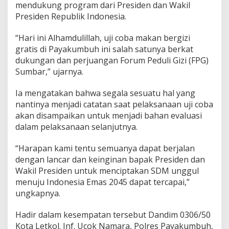
mendukung program dari Presiden dan Wakil
r
Presiden Republik Indonesia.
g
i
z
“Hari ini Alhamdulillah, uji coba makan bergizi
i
gratis di Payakumbuh ini salah satunya berkat
G
dukungan dan perjuangan Forum Peduli Gizi (FPG)
r
Sumbar,” ujarnya.
a
t
i
Ia mengatakan bahwa segala sesuatu hal yang
s
nantinya menjadi catatan saat pelaksanaan uji coba
akan disampaikan untuk menjadi bahan evaluasi
dalam pelaksanaan selanjutnya.
“Harapan kami tentu semuanya dapat berjalan
dengan lancar dan keinginan bapak Presiden dan
Wakil Presiden untuk menciptakan SDM unggul
menuju Indonesia Emas 2045 dapat tercapai,”
ungkapnya.
Hadir dalam kesempatan tersebut Dandim 0306/50
Kota Letkol. Inf. Ucok Namara, Polres Payakumbuh,