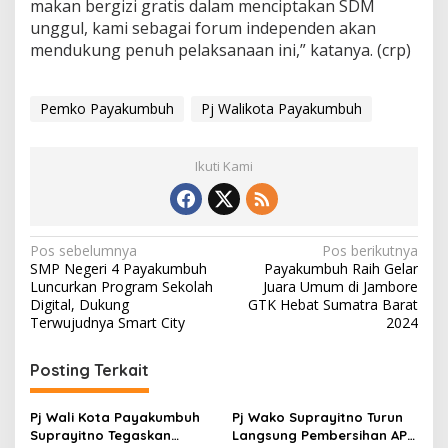
makan bergizi gratis dalam menciptakan SDM
unggul, kami sebagai forum independen akan
mendukung penuh pelaksanaan ini,” katanya. (crp)
Pemko Payakumbuh
Pj Walikota Payakumbuh
Ikuti Kami
N
Pos sebelumnya
Pos berikutnya
SMP Negeri 4 Payakumbuh
Payakumbuh Raih Gelar
a
Luncurkan Program Sekolah
Juara Umum di Jambore
v
Digital, Dukung
GTK Hebat Sumatra Barat
Terwujudnya Smart City
2024
i
g
Posting Terkait
a
s
Pj Wali Kota Payakumbuh
Pj Wako Suprayitno Turun
Suprayitno Tegaskan
Langsung Pembersihan APK