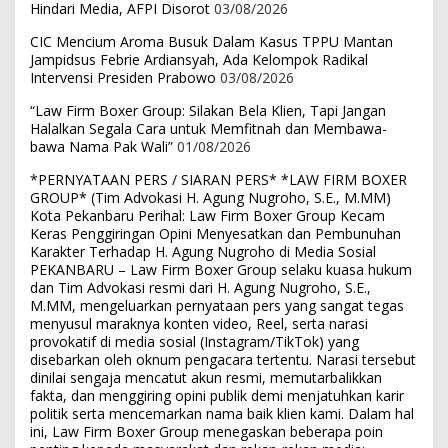
Hindari Media, AFPI Disorot
03/08/2026
CIC Mencium Aroma Busuk Dalam Kasus TPPU Mantan
Jampidsus Febrie Ardiansyah, Ada Kelompok Radikal
Intervensi Presiden Prabowo
03/08/2026
“Law Firm Boxer Group: Silakan Bela Klien, Tapi Jangan
Halalkan Segala Cara untuk Memfitnah dan Membawa-
bawa Nama Pak Wali”
01/08/2026
*PERNYATAAN PERS / SIARAN PERS* *LAW FIRM BOXER
GROUP* (Tim Advokasi H. Agung Nugroho, S.E., M.MM)
Kota Pekanbaru Perihal: Law Firm Boxer Group Kecam
Keras Penggiringan Opini Menyesatkan dan Pembunuhan
Karakter Terhadap H. Agung Nugroho di Media Sosial
PEKANBARU – Law Firm Boxer Group selaku kuasa hukum
dan Tim Advokasi resmi dari H. Agung Nugroho, S.E.,
M.MM, mengeluarkan pernyataan pers yang sangat tegas
menyusul maraknya konten video, Reel, serta narasi
provokatif di media sosial (Instagram/TikTok) yang
disebarkan oleh oknum pengacara tertentu. Narasi tersebut
dinilai sengaja mencatut akun resmi, memutarbalikkan
fakta, dan menggiring opini publik demi menjatuhkan karir
politik serta mencemarkan nama baik klien kami. Dalam hal
ini, Law Firm Boxer Group menegaskan beberapa poin