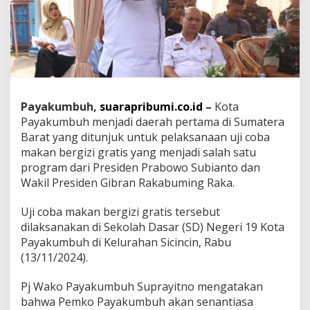
g
L
a
k
s
a
n
a
Payakumbuh,
suarapribumi.co.id
–
Kota
k
Payakumbuh menjadi daerah pertama di Sumatera
a
n
Barat yang ditunjuk untuk pelaksanaan uji coba
U
makan bergizi gratis yang menjadi salah satu
j
program dari Presiden Prabowo Subianto dan
i
Wakil Presiden Gibran Rakabuming Raka.
C
o
b
Uji coba makan bergizi gratis tersebut
a
dilaksanakan di Sekolah Dasar (SD) Negeri 19 Kota
M
Payakumbuh di Kelurahan Sicincin, Rabu
a
(13/11/2024).
k
a
n
Pj Wako Payakumbuh Suprayitno mengatakan
B
bahwa Pemko Payakumbuh akan senantiasa
e