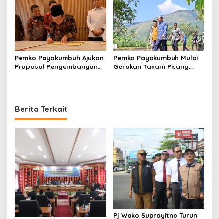
Kepemimpinan
Pemko Payakumbuh Ajukan
Pemko Payakumbuh Mulai
Proposal Pengembangan
Gerakan Tanam Pisang
RSUD dr. Adnaan WD
Serentak Sebanyak 3.000
kepada Kemenkes
bibit
Berita Terkait
Pj Wako Suprayitno Turun