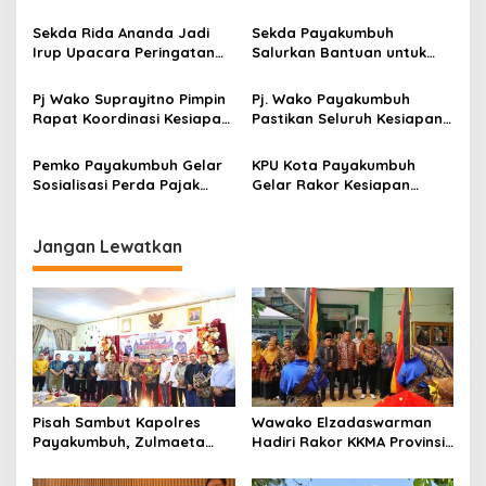
i
Pentingnya Sinergi Antara
Di Masa Tenang Pilkada
p
Eksekutif dan Legislatif
Serentak 2024
Sekda Rida Ananda Jadi
Sekda Payakumbuh
Dalam Mendukung
Irup Upacara Peringatan
Salurkan Bantuan untuk
o
Pembangunan Daerah
Hari Guru Nasional tahun
Korban Kebakaran Rumah
s
2024
Gadang di Luak Ampuah
Pj Wako Suprayitno Pimpin
Pj. Wako Payakumbuh
Rapat Koordinasi Kesiapan
Pastikan Seluruh Kesiapan
Pilkada Serentak 2024
Pilkada 2024
Pemko Payakumbuh Gelar
KPU Kota Payakumbuh
Sosialisasi Perda Pajak
Gelar Rakor Kesiapan
Daerah dan Retribusi
Pilkada 2024
Daerah 2024
Jangan Lewatkan
Pisah Sambut Kapolres
Wawako Elzadaswarman
Payakumbuh, Zulmaeta
Hadiri Rakor KKMA Provinsi
Apresiasi AKBP Ricky
Sumbar
Ricardo atas