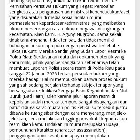
penting kepada masyarakat dan rekan-rekan media: •
Pemisahan Peristiwa Hukum yang Tegas: Persoalan
sengketa atau pengurusan administrasi kependudukan/aset
yang disuarakan di media sosial adalah murni
permasalahan keperdataan/administrasi yang melibatkan
oknum perseorangan atau oknum pegawai di lingkungan
kecamatan. Klien kami, H. Agung Nugroho, sama sekali
tidak tahu-menahu, tidak terlibat, dan tidak memiliki
hubungan hukum apa pun dengan peristiwa tersebut. •
Fakta Hukum: Mereka Sendiri yang Sudah Lapor Resmi ke
Polda Riau: Berdasarkan data dan dokumen otentik yang
kami miliki, pihak yang bersangkutan sebenarnya telah
membuat Laporan Polisi secara resmi di Polda Riau pada
tanggal 22 Januari 2026 terkait persoalan hukum yang
mereka hadapi. Hal ini membuktikan bahwa proses hukum
yang sah sedang berjalan terhadap subjek terlapor yang
bersangkutan. • Indikasi Sengaja Bikin Kegaduhan dan Niat
Buruk (Bad Faith): Oleh karena jalur laporan resmi di
kepolisian sudah mereka tempuh, sangat disayangkan dan
patut diduga sarat muatan politis ketika isu tersebut justru
dibawa ke ruang siber dengan cara menyerang, menjelek-
jelekkan, serta melakukan tagging provokatif kepada akun
resmi klien kami. Tindakan ini murni merupakan upaya
pembunuhan karakter (character assassination),
penggiringan opini sesat, dan upaya menciptakan