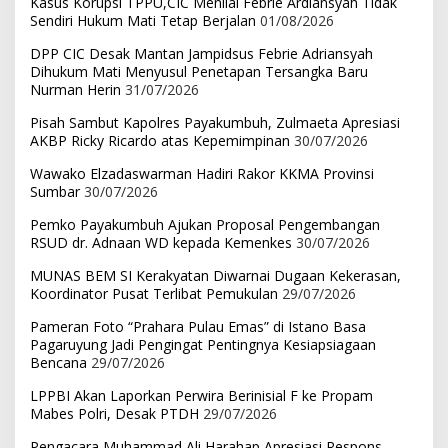
Kasus Korupsi TPPU,CIC Menilai Febrie Ardiansyah Tidak
Sendiri Hukum Mati Tetap Berjalan
01/08/2026
DPP CIC Desak Mantan Jampidsus Febrie Adriansyah
Dihukum Mati Menyusul Penetapan Tersangka Baru
Nurman Herin
31/07/2026
Pisah Sambut Kapolres Payakumbuh, Zulmaeta Apresiasi
AKBP Ricky Ricardo atas Kepemimpinan
30/07/2026
Wawako Elzadaswarman Hadiri Rakor KKMA Provinsi
Sumbar
30/07/2026
Pemko Payakumbuh Ajukan Proposal Pengembangan
RSUD dr. Adnaan WD kepada Kemenkes
30/07/2026
MUNAS BEM SI Kerakyatan Diwarnai Dugaan Kekerasan,
Koordinator Pusat Terlibat Pemukulan
29/07/2026
Pameran Foto “Prahara Pulau Emas” di Istano Basa
Pagaruyung Jadi Pengingat Pentingnya Kesiapsiagaan
Bencana
29/07/2026
LPPBI Akan Laporkan Perwira Berinisial F ke Propam
Mabes Polri, Desak PTDH
29/07/2026
Pengacara Muhammad Ali Harahap Apresiasi Respons