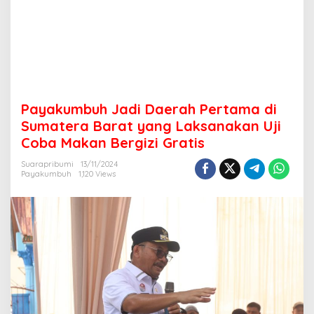
P
e
r
t
a
m
a
d
Payakumbuh Jadi Daerah Pertama di
i
S
Sumatera Barat yang Laksanakan Uji
u
Coba Makan Bergizi Gratis
m
a
Suarapribumi
13/11/2024
t
Payakumbuh
1,120 Views
e
r
a
B
a
r
a
t
y
a
n