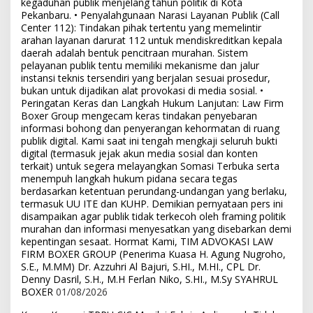
kegaduhan publik menjelang tahun politik di Kota
Pekanbaru. • Penyalahgunaan Narasi Layanan Publik (Call
Center 112): Tindakan pihak tertentu yang memelintir
arahan layanan darurat 112 untuk mendiskreditkan kepala
daerah adalah bentuk pencitraan murahan. Sistem
pelayanan publik tentu memiliki mekanisme dan jalur
instansi teknis tersendiri yang berjalan sesuai prosedur,
bukan untuk dijadikan alat provokasi di media sosial. •
Peringatan Keras dan Langkah Hukum Lanjutan: Law Firm
Boxer Group mengecam keras tindakan penyebaran
informasi bohong dan penyerangan kehormatan di ruang
publik digital. Kami saat ini tengah mengkaji seluruh bukti
digital (termasuk jejak akun media sosial dan konten
terkait) untuk segera melayangkan Somasi Terbuka serta
menempuh langkah hukum pidana secara tegas
berdasarkan ketentuan perundang-undangan yang berlaku,
termasuk UU ITE dan KUHP. Demikian pernyataan pers ini
disampaikan agar publik tidak terkecoh oleh framing politik
murahan dan informasi menyesatkan yang disebarkan demi
kepentingan sesaat. Hormat Kami, TIM ADVOKASI LAW
FIRM BOXER GROUP (Penerima Kuasa H. Agung Nugroho,
S.E., M.MM) Dr. Azzuhri Al Bajuri, S.HI., M.HI., CPL Dr.
Denny Dasril, S.H., M.H Ferlan Niko, S.HI., M.Sy SYAHRUL
BOXER
01/08/2026