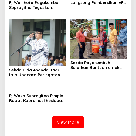
Langsung Pembersihan APK
Pj Wali Kota Payakumbuh
Di Masa Tenang Pilkada
Suprayitno Tegaskan
Serentak 2024
Pentingnya Sinergi Antara
Eksekutif dan Legislatif
Dalam Mendukung
Pembangunan Daerah
Sekda Payakumbuh
Salurkan Bantuan untuk
Sekda Rida Ananda Jadi
Korban Kebakaran Rumah
Irup Upacara Peringatan
Gadang di Luak Ampuah
Hari Guru Nasional tahun
2024
Pj Wako Suprayitno Pimpin
Rapat Koordinasi Kesiapan
Pilkada Serentak 2024
View More