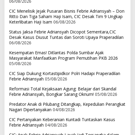
06/08/2026
CIC Menelisik Jejak Pusaran Bisnis Febrie Adriansyah – Don
Ritto Dan Tiga Saham Haji Isam, CIC Desak Tim 9 Ungkap
Keterlibatan Haji Isam
06/08/2026
Status Jaksa Febrie Adriansyah Dicopot Sementara,CIC
Desak Kasus Diusut Tuntas dan Soroti Upaya Praperadilan
06/08/2026
Kesempatan Emas! Ditlantas Polda Sumbar Ajak
Masyarakat Manfaatkan Program Pemutihan PKB 2026
05/08/2026
CIC Siap Dukung Kortastipidkor Polri Hadapi Praperadilan
Febrie Adriansyah
05/08/2026
Reformasi Total Kejaksaan Agung: Belajar dari Skandal
Febrie Adriansyah, Bongkar Sarang Oknum!
05/08/2026
Predator Anak di Pilubang Ditangkap, Kepedulian Perangkat
Nagari Dipertanyakan
04/08/2026
CIC Pertanyakan Keberanian Kuntadi Tuntaskan Kasus
Febrie Adriansyah
04/08/2026
CIC: Anak Febrie Adriansyah Layak Jadi Tersangka dalam