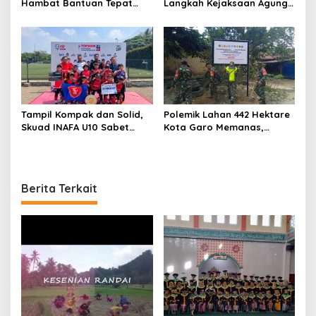
Hambat Bantuan Tepat
Langkah Kejaksaan Agung
Sasaran, Hj. Aida SH
Usut Tuntas Dugaan TPPU,
Dorong Nagari Aktif
Minta Penegakan Hukum
Perbarui Data Warga
Transparan dan
Profesional
Tampil Kompak dan Solid,
Polemik Lahan 442 Hektare
Skuad INAFA U10 Sabet
Kota Garo Memanas,
Runner-Up TopSkor
Kelompok Tani Soroti
National Championship
Dugaan Kepentingan di
2026 dan Harumkan Nama
Balik Penolakan
Pekanbaru
Pengelolaan Kawasan
Berita Terkait