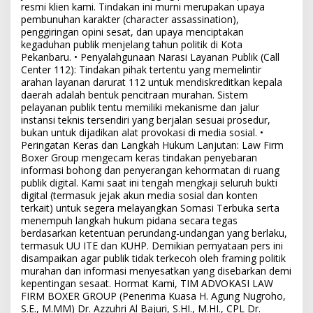
resmi klien kami. Tindakan ini murni merupakan upaya
pembunuhan karakter (character assassination),
penggiringan opini sesat, dan upaya menciptakan
kegaduhan publik menjelang tahun politik di Kota
Pekanbaru. • Penyalahgunaan Narasi Layanan Publik (Call
Center 112): Tindakan pihak tertentu yang memelintir
arahan layanan darurat 112 untuk mendiskreditkan kepala
daerah adalah bentuk pencitraan murahan. Sistem
pelayanan publik tentu memiliki mekanisme dan jalur
instansi teknis tersendiri yang berjalan sesuai prosedur,
bukan untuk dijadikan alat provokasi di media sosial. •
Peringatan Keras dan Langkah Hukum Lanjutan: Law Firm
Boxer Group mengecam keras tindakan penyebaran
informasi bohong dan penyerangan kehormatan di ruang
publik digital. Kami saat ini tengah mengkaji seluruh bukti
digital (termasuk jejak akun media sosial dan konten
terkait) untuk segera melayangkan Somasi Terbuka serta
menempuh langkah hukum pidana secara tegas
berdasarkan ketentuan perundang-undangan yang berlaku,
termasuk UU ITE dan KUHP. Demikian pernyataan pers ini
disampaikan agar publik tidak terkecoh oleh framing politik
murahan dan informasi menyesatkan yang disebarkan demi
kepentingan sesaat. Hormat Kami, TIM ADVOKASI LAW
FIRM BOXER GROUP (Penerima Kuasa H. Agung Nugroho,
S.E., M.MM) Dr. Azzuhri Al Bajuri, S.HI., M.HI., CPL Dr.