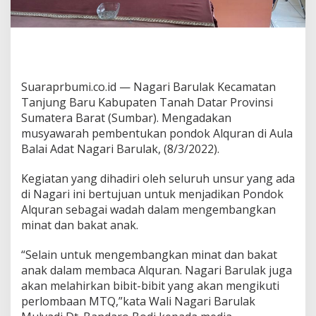
k
A
l
q
u
r
Suaraprbumi.co.id — Nagari Barulak Kecamatan
a
n
Tanjung Baru Kabupaten Tanah Datar Provinsi
Sumatera Barat (Sumbar). Mengadakan
musyawarah pembentukan pondok Alquran di Aula
Balai Adat Nagari Barulak, (8/3/2022).
Kegiatan yang dihadiri oleh seluruh unsur yang ada
di Nagari ini bertujuan untuk menjadikan Pondok
Alquran sebagai wadah dalam mengembangkan
minat dan bakat anak.
“Selain untuk mengembangkan minat dan bakat
anak dalam membaca Alquran. Nagari Barulak juga
akan melahirkan bibit-bibit yang akan mengikuti
perlombaan MTQ,”kata Wali Nagari Barulak