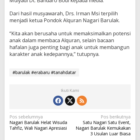
Mulyadi Dt. Bandaro Bodi kepada media.
Dari hasil musyawarah, Drs. Irman Msi terpilih
menjadi ketua Pondok Alquran Nagari Barulak.
“Kita akan berusaha untuk memaksimalkan potensi
anak dalam membaca Alquran, selain bacaan
hafalan juga penting bagi anak untuk membangun
karakter anak kedepannya,” tutupnya.
#barulak #erabaru #tanahdatar
Ikuti Kami
N
Pos sebelumnya
Pos berikutnya
Nagari Barulak Helat Wisuda
Satu Nagari Satu Event,
a
Tahfiz, Wali Nagari Apresiasi
Nagari Barulak Kemukakan
v
3 Usulan Luar Biasa