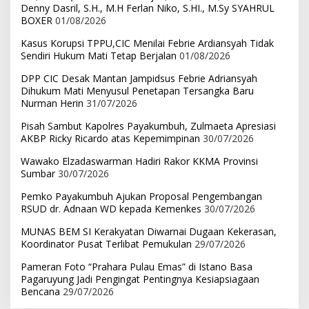
Denny Dasril, S.H., M.H Ferlan Niko, S.HI., M.Sy SYAHRUL
BOXER
01/08/2026
Kasus Korupsi TPPU,CIC Menilai Febrie Ardiansyah Tidak
Sendiri Hukum Mati Tetap Berjalan
01/08/2026
DPP CIC Desak Mantan Jampidsus Febrie Adriansyah
Dihukum Mati Menyusul Penetapan Tersangka Baru
Nurman Herin
31/07/2026
Pisah Sambut Kapolres Payakumbuh, Zulmaeta Apresiasi
AKBP Ricky Ricardo atas Kepemimpinan
30/07/2026
Wawako Elzadaswarman Hadiri Rakor KKMA Provinsi
Sumbar
30/07/2026
Pemko Payakumbuh Ajukan Proposal Pengembangan
RSUD dr. Adnaan WD kepada Kemenkes
30/07/2026
MUNAS BEM SI Kerakyatan Diwarnai Dugaan Kekerasan,
Koordinator Pusat Terlibat Pemukulan
29/07/2026
Pameran Foto “Prahara Pulau Emas” di Istano Basa
Pagaruyung Jadi Pengingat Pentingnya Kesiapsiagaan
Bencana
29/07/2026