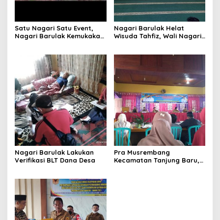
Satu Nagari Satu Event,
Nagari Barulak Helat
Nagari Barulak Kemukakan
Wisuda Tahfiz, Wali Nagari
3 Usulan Luar Biasa
Apresiasi
Nagari Barulak Lakukan
Pra Musrembang
Verifikasi BLT Dana Desa
Kecamatan Tanjung Baru,
Nagari Barulak Usulkan 3
Poin Penting