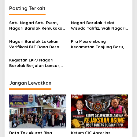
i
Posting Terkait
g
a
Satu Nagari Satu Event,
Nagari Barulak Helat
s
Nagari Barulak Kemukakan
Wisuda Tahfiz, Wali Nagari
3 Usulan Luar Biasa
Apresiasi
i
Nagari Barulak Lakukan
Pra Musrembang
p
Verifikasi BLT Dana Desa
Kecamatan Tanjung Baru,
Nagari Barulak Usulkan 3
o
Poin Penting
Kegiatan LKPJ Nagari
s
Barulak Berjalan Lancar,
BPRN Apresiasi Wali Nagari
Jangan Lewatkan
Data Tak Akurat Bisa
Ketum CIC Apresiasi