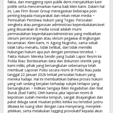
fakta, dan menggiring opini publik demi menjatuhkan karir
politik serta mencemarkan nama baik klien kami. Dalam hal
ini, Law Firm Boxer Group menegaskan beberapa poin
penting kepada masyarakat dan rekan-rekan media: •
Pemisahan Peristiwa Hukum yang Tegas: Persoalan
sengketa atau pengurusan administrasi kependudukan/aset
yang disuarakan di media sosial adalah murni
permasalahan keperdataan/administrasi yang melibatkan
oknum perseorangan atau oknum pegawai di lingkungan
kecamatan. Klien kami, H. Agung Nugroho, sama sekali
tidak tahu-menahu, tidak terlibat, dan tidak memiliki
hubungan hukum apa pun dengan peristiwa tersebut. •
Fakta Hukum: Mereka Sendiri yang Sudah Lapor Resmi ke
Polda Riau: Berdasarkan data dan dokumen otentik yang
kami miliki, pihak yang bersangkutan sebenarnya telah
membuat Laporan Polisi secara resmi di Polda Riau pada
tanggal 22 Januari 2026 terkait persoalan hukum yang
mereka hadapi. Hal ini membuktikan bahwa proses hukum
yang sah sedang berjalan terhadap subjek terlapor yang
bersangkutan. • Indikasi Sengaja Bikin Kegaduhan dan Niat
Buruk (Bad Faith): Oleh karena jalur laporan resmi di
kepolisian sudah mereka tempuh, sangat disayangkan dan
patut diduga sarat muatan politis ketika isu tersebut justru
dibawa ke ruang siber dengan cara menyerang, menjelek-
jelekkan, serta melakukan tagging provokatif kepada akun