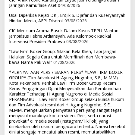
Jaringan Kamuflase Aset
04/08/2026
Usai Diperiksa Kejati DKI, Entjik S. Djafar dan Kuseryansyah
Hindari Media, AFPI Disorot
03/08/2026
CIC Mencium Aroma Busuk Dalam Kasus TPPU Mantan
Jampidsus Febrie Ardiansyah, Ada Kelompok Radikal
Intervensi Presiden Prabowo
03/08/2026
“Law Firm Boxer Group: Silakan Bela Klien, Tapi Jangan
Halalkan Segala Cara untuk Memfitnah dan Membawa-
bawa Nama Pak Wali”
01/08/2026
*PERNYATAAN PERS / SIARAN PERS* *LAW FIRM BOXER
GROUP* (Tim Advokasi H. Agung Nugroho, S.E., M.MM)
Kota Pekanbaru Perihal: Law Firm Boxer Group Kecam
Keras Penggiringan Opini Menyesatkan dan Pembunuhan
Karakter Terhadap H. Agung Nugroho di Media Sosial
PEKANBARU – Law Firm Boxer Group selaku kuasa hukum
dan Tim Advokasi resmi dari H. Agung Nugroho, S.E.,
M.MM, mengeluarkan pernyataan pers yang sangat tegas
menyusul maraknya konten video, Reel, serta narasi
provokatif di media sosial (Instagram/TikTok) yang
disebarkan oleh oknum pengacara tertentu. Narasi tersebut
dinilai sengaja mencatut akun resmi, memutarbalikkan