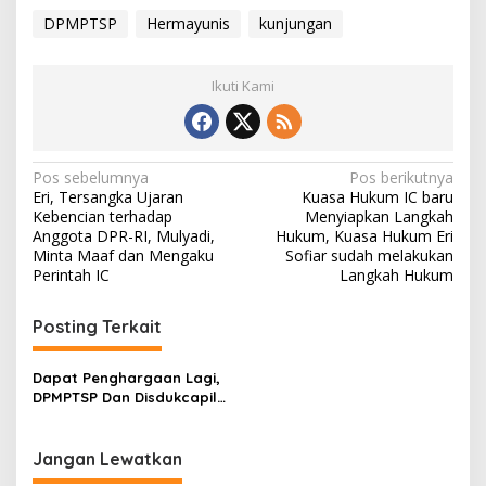
DPMPTSP
Hermayunis
kunjungan
Ikuti Kami
N
Pos sebelumnya
Pos berikutnya
Eri, Tersangka Ujaran
Kuasa Hukum IC baru
a
Kebencian terhadap
Menyiapkan Langkah
v
Anggota DPR-RI, Mulyadi,
Hukum, Kuasa Hukum Eri
Minta Maaf dan Mengaku
Sofiar sudah melakukan
i
Perintah IC
Langkah Hukum
g
Posting Terkait
a
s
Dapat Penghargaan Lagi,
i
DPMPTSP Dan Disdukcapil
p
Kota Payakumbuh Ukir
Prestasi Tingkat Nasional,
o
Kategori Pelayanan Prima
Jangan Lewatkan