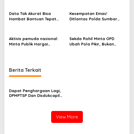
s
Data Tak Akurat Bisa
Kesempatan Emas!
Hambat Bantuan Tepat
Ditlantas Polda Sumbar
Sasaran, Hj. Aida SH
Ajak Masyarakat
Dorong Nagari Aktif
Manfaatkan Program
Perbarui Data Warga
Pemutihan PKB 2026
Aktivis pemuda nasional:
Sekda Rohil Minta OPD
Minta Publik Hargai
Ubah Pola Pikir, Bukan
Permintaan Maaf Parisman
Sekadar Habiskan
Ihwan, Fokus pada Kinerja
Anggaran
DPRD Riau
Berita Terkait
Dapat Penghargaan Lagi,
DPMPTSP Dan Disdukcapil
Kota Payakumbuh Ukir
Prestasi Tingkat Nasional,
Kategori Pelayanan Prima
View More