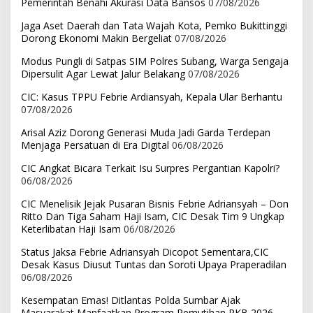
Pemerintah Benahi Akurasi Data Bansos
07/08/2026
Jaga Aset Daerah dan Tata Wajah Kota, Pemko Bukittinggi
Dorong Ekonomi Makin Bergeliat
07/08/2026
Modus Pungli di Satpas SIM Polres Subang, Warga Sengaja
Dipersulit Agar Lewat Jalur Belakang
07/08/2026
CIC: Kasus TPPU Febrie Ardiansyah, Kepala Ular Berhantu
07/08/2026
Arisal Aziz Dorong Generasi Muda Jadi Garda Terdepan
Menjaga Persatuan di Era Digital
06/08/2026
CIC Angkat Bicara Terkait Isu Surpres Pergantian Kapolri?
06/08/2026
CIC Menelisik Jejak Pusaran Bisnis Febrie Adriansyah – Don
Ritto Dan Tiga Saham Haji Isam, CIC Desak Tim 9 Ungkap
Keterlibatan Haji Isam
06/08/2026
Status Jaksa Febrie Adriansyah Dicopot Sementara,CIC
Desak Kasus Diusut Tuntas dan Soroti Upaya Praperadilan
06/08/2026
Kesempatan Emas! Ditlantas Polda Sumbar Ajak
Masyarakat Manfaatkan Program Pemutihan PKB 2026