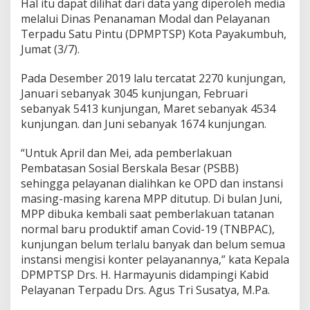
Hal itu dapat dilihat dari data yang diperoleh media
m
melalui Dinas Penanaman Modal dan Pelayanan
b
Terpadu Satu Pintu (DPMPTSP) Kota Payakumbuh,
u
h
Jumat (3/7).
C
a
Pada Desember 2019 lalu tercatat 2270 kunjungan,
p
Januari sebanyak 3045 kunjungan, Februari
a
sebanyak 5413 kunjungan, Maret sebanyak 4534
i
A
kunjungan. dan Juni sebanyak 1674 kunjungan.
n
g
“Untuk April dan Mei, ada pemberlakuan
k
Pembatasan Sosial Berskala Besar (PSBB)
a
sehingga pelayanan dialihkan ke OPD dan instansi
1
7
masing-masing karena MPP ditutup. Di bulan Juni,
R
MPP dibuka kembali saat pemberlakuan tatanan
i
normal baru produktif aman Covid-19 (TNBPAC),
b
kunjungan belum terlalu banyak dan belum semua
u
instansi mengisi konter pelayanannya,” kata Kepala
DPMPTSP Drs. H. Harmayunis didampingi Kabid
Pelayanan Terpadu Drs. Agus Tri Susatya, M.Pa.