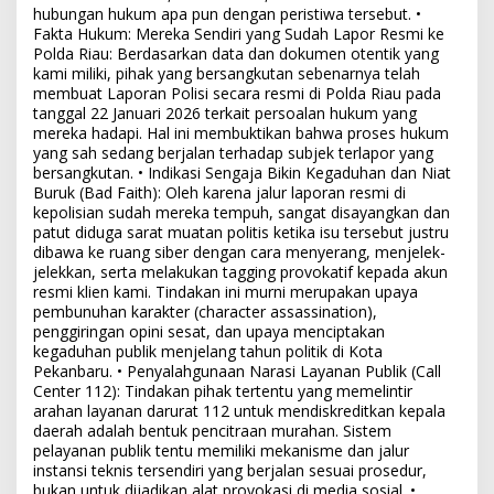
hubungan hukum apa pun dengan peristiwa tersebut. •
Fakta Hukum: Mereka Sendiri yang Sudah Lapor Resmi ke
Polda Riau: Berdasarkan data dan dokumen otentik yang
kami miliki, pihak yang bersangkutan sebenarnya telah
membuat Laporan Polisi secara resmi di Polda Riau pada
tanggal 22 Januari 2026 terkait persoalan hukum yang
mereka hadapi. Hal ini membuktikan bahwa proses hukum
yang sah sedang berjalan terhadap subjek terlapor yang
bersangkutan. • Indikasi Sengaja Bikin Kegaduhan dan Niat
Buruk (Bad Faith): Oleh karena jalur laporan resmi di
kepolisian sudah mereka tempuh, sangat disayangkan dan
patut diduga sarat muatan politis ketika isu tersebut justru
dibawa ke ruang siber dengan cara menyerang, menjelek-
jelekkan, serta melakukan tagging provokatif kepada akun
resmi klien kami. Tindakan ini murni merupakan upaya
pembunuhan karakter (character assassination),
penggiringan opini sesat, dan upaya menciptakan
kegaduhan publik menjelang tahun politik di Kota
Pekanbaru. • Penyalahgunaan Narasi Layanan Publik (Call
Center 112): Tindakan pihak tertentu yang memelintir
arahan layanan darurat 112 untuk mendiskreditkan kepala
daerah adalah bentuk pencitraan murahan. Sistem
pelayanan publik tentu memiliki mekanisme dan jalur
instansi teknis tersendiri yang berjalan sesuai prosedur,
bukan untuk dijadikan alat provokasi di media sosial. •