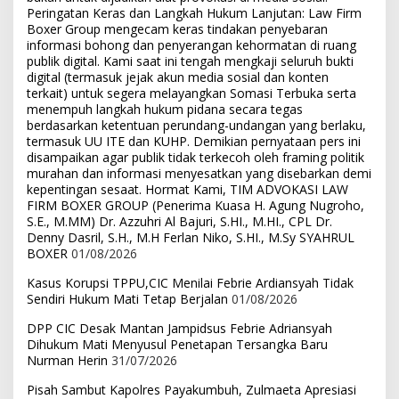
Peringatan Keras dan Langkah Hukum Lanjutan: Law Firm
Boxer Group mengecam keras tindakan penyebaran
informasi bohong dan penyerangan kehormatan di ruang
publik digital. Kami saat ini tengah mengkaji seluruh bukti
digital (termasuk jejak akun media sosial dan konten
terkait) untuk segera melayangkan Somasi Terbuka serta
menempuh langkah hukum pidana secara tegas
berdasarkan ketentuan perundang-undangan yang berlaku,
termasuk UU ITE dan KUHP. Demikian pernyataan pers ini
disampaikan agar publik tidak terkecoh oleh framing politik
murahan dan informasi menyesatkan yang disebarkan demi
kepentingan sesaat. Hormat Kami, TIM ADVOKASI LAW
FIRM BOXER GROUP (Penerima Kuasa H. Agung Nugroho,
S.E., M.MM) Dr. Azzuhri Al Bajuri, S.HI., M.HI., CPL Dr.
Denny Dasril, S.H., M.H Ferlan Niko, S.HI., M.Sy SYAHRUL
BOXER
01/08/2026
Kasus Korupsi TPPU,CIC Menilai Febrie Ardiansyah Tidak
Sendiri Hukum Mati Tetap Berjalan
01/08/2026
DPP CIC Desak Mantan Jampidsus Febrie Adriansyah
Dihukum Mati Menyusul Penetapan Tersangka Baru
Nurman Herin
31/07/2026
Pisah Sambut Kapolres Payakumbuh, Zulmaeta Apresiasi