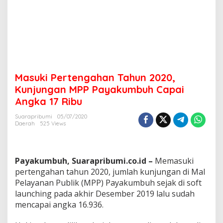
u
n
2
0
2
0
,
K
Masuki Pertengahan Tahun 2020,
u
n
Kunjungan MPP Payakumbuh Capai
j
Angka 17 Ribu
u
n
Suarapribumi
05/07/2020
g
Daerah
525 Views
a
n
M
P
Payakumbuh, Suarapribumi.co.id –
Memasuki
P
pertengahan tahun 2020, jumlah kunjungan di Mal
P
Pelayanan Publik (MPP) Payakumbuh sejak di soft
a
launching pada akhir Desember 2019 lalu sudah
y
a
mencapai angka 16.936.
k
u