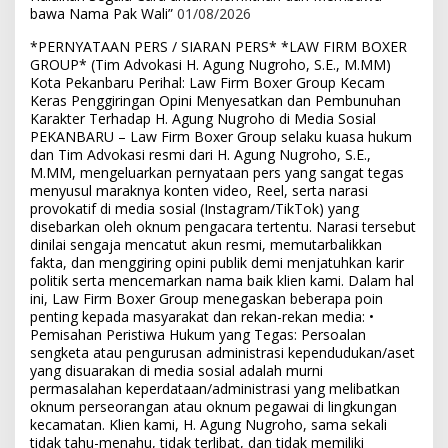
bawa Nama Pak Wali”
01/08/2026
*PERNYATAAN PERS / SIARAN PERS* *LAW FIRM BOXER
GROUP* (Tim Advokasi H. Agung Nugroho, S.E., M.MM)
Kota Pekanbaru Perihal: Law Firm Boxer Group Kecam
Keras Penggiringan Opini Menyesatkan dan Pembunuhan
Karakter Terhadap H. Agung Nugroho di Media Sosial
PEKANBARU – Law Firm Boxer Group selaku kuasa hukum
dan Tim Advokasi resmi dari H. Agung Nugroho, S.E.,
M.MM, mengeluarkan pernyataan pers yang sangat tegas
menyusul maraknya konten video, Reel, serta narasi
provokatif di media sosial (Instagram/TikTok) yang
disebarkan oleh oknum pengacara tertentu. Narasi tersebut
dinilai sengaja mencatut akun resmi, memutarbalikkan
fakta, dan menggiring opini publik demi menjatuhkan karir
politik serta mencemarkan nama baik klien kami. Dalam hal
ini, Law Firm Boxer Group menegaskan beberapa poin
penting kepada masyarakat dan rekan-rekan media: •
Pemisahan Peristiwa Hukum yang Tegas: Persoalan
sengketa atau pengurusan administrasi kependudukan/aset
yang disuarakan di media sosial adalah murni
permasalahan keperdataan/administrasi yang melibatkan
oknum perseorangan atau oknum pegawai di lingkungan
kecamatan. Klien kami, H. Agung Nugroho, sama sekali
tidak tahu-menahu, tidak terlibat, dan tidak memiliki