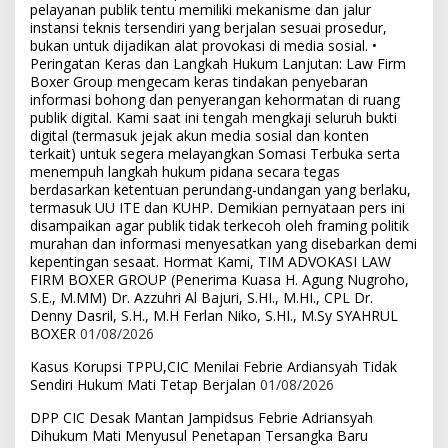
pelayanan publik tentu memiliki mekanisme dan jalur
instansi teknis tersendiri yang berjalan sesuai prosedur,
bukan untuk dijadikan alat provokasi di media sosial. •
Peringatan Keras dan Langkah Hukum Lanjutan: Law Firm
Boxer Group mengecam keras tindakan penyebaran
informasi bohong dan penyerangan kehormatan di ruang
publik digital. Kami saat ini tengah mengkaji seluruh bukti
digital (termasuk jejak akun media sosial dan konten
terkait) untuk segera melayangkan Somasi Terbuka serta
menempuh langkah hukum pidana secara tegas
berdasarkan ketentuan perundang-undangan yang berlaku,
termasuk UU ITE dan KUHP. Demikian pernyataan pers ini
disampaikan agar publik tidak terkecoh oleh framing politik
murahan dan informasi menyesatkan yang disebarkan demi
kepentingan sesaat. Hormat Kami, TIM ADVOKASI LAW
FIRM BOXER GROUP (Penerima Kuasa H. Agung Nugroho,
S.E., M.MM) Dr. Azzuhri Al Bajuri, S.HI., M.HI., CPL Dr.
Denny Dasril, S.H., M.H Ferlan Niko, S.HI., M.Sy SYAHRUL
BOXER
01/08/2026
Kasus Korupsi TPPU,CIC Menilai Febrie Ardiansyah Tidak
Sendiri Hukum Mati Tetap Berjalan
01/08/2026
DPP CIC Desak Mantan Jampidsus Febrie Adriansyah
Dihukum Mati Menyusul Penetapan Tersangka Baru