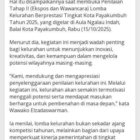
Hal itu disampaikannya saat membuka Penilaian
h
Tahap II (Ekspos dan Wawancara) Lomba
M
Kelurahan Berprestasi Tingkat Kota Payakumbuh
a
s
Tahun 2025, yang digelar di Aula Ngalau Indah,
u
Balai Kota Payakumbuh, Rabu (15/10/2025).
k
i
Menurut dia, kegiatan ini menjadi wadah penting
P
bagi kelurahan untuk menunjukkan inovasi,
e
n
kreativitas, dan kemampuan dalam mengelola
i
potensi wilayahnya masing-masing.
l
a
“Kami, mendukung dan mengapresiasi
i
penyelenggaraan penilaian kelurahan ini. Melalui
a
n
kegiatan ini, kelurahan akan semakin termotivasi
T
menggali potensi serta mendapat masukan
a
berharga untuk pembenahan di masa depan,” kata
h
Wawako Elzadaswarman.
a
p
2
Ia menilai, lomba kelurahan bukan sekadar ajang
kompetisi tahunan, melainkan bagian dari upaya
memperkuat kinerja pemerintahan di tingkat