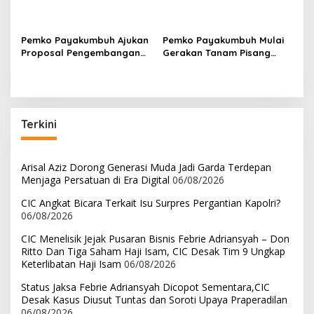
p
Apresiasi AKBP Ricky
Sumbar
Ricardo atas
o
Kepemimpinan
Pemko Payakumbuh Ajukan
Pemko Payakumbuh Mulai
s
Proposal Pengembangan
Gerakan Tanam Pisang
RSUD dr. Adnaan WD
Serentak Sebanyak 3.000
kepada Kemenkes
bibit
Terkini
Arisal Aziz Dorong Generasi Muda Jadi Garda Terdepan
Menjaga Persatuan di Era Digital
06/08/2026
CIC Angkat Bicara Terkait Isu Surpres Pergantian Kapolri?
06/08/2026
CIC Menelisik Jejak Pusaran Bisnis Febrie Adriansyah – Don
Ritto Dan Tiga Saham Haji Isam, CIC Desak Tim 9 Ungkap
Keterlibatan Haji Isam
06/08/2026
Status Jaksa Febrie Adriansyah Dicopot Sementara,CIC
Desak Kasus Diusut Tuntas dan Soroti Upaya Praperadilan
06/08/2026