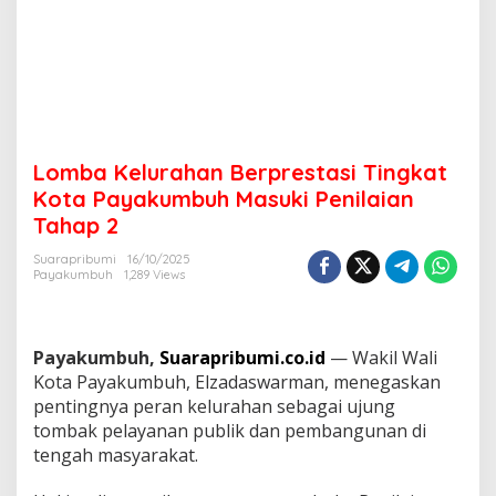
s
t
a
s
i
T
i
n
Lomba Kelurahan Berprestasi Tingkat
g
k
Kota Payakumbuh Masuki Penilaian
a
Tahap 2
t
K
Suarapribumi
16/10/2025
o
Payakumbuh
1,289 Views
t
a
P
a
Payakumbuh,
Suarapribumi.co.id
— Wakil Wali
y
Kota Payakumbuh, Elzadaswarman, menegaskan
a
pentingnya peran kelurahan sebagai ujung
k
tombak pelayanan publik dan pembangunan di
u
m
tengah masyarakat.
b
u