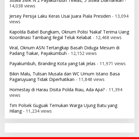
Siswa SMK N 2 Payakumbuh Tewas, 5 Siswa Diamankan
-
14,038 views
Jersey Persija Laku Keras Usai Juara Piala Presiden
- 13,094
views
Kapolda Babel Bungkam, Oknum Polisi ‘Nakal’ Terima Uang
Koordinasi Tambang Ilegal Teluk Kelabat
- 12,468 views
Viral, Oknum ASN Tertangkap Basah Diduga Mesum di
Padang Tiakar, Payakumbuh
- 12,152 views
Payakumbuh, Branding Kota yang tak Jelas
- 11,971 views
Bikin Malu, Tulisan Musala dan WC Umum Istano Basa
Pagaruyuang Tidak Diperhatikan
- 11,848 views
Homestay di Harau Disita Polda Riau, Ada Apa?
- 11,394
views
Tim Polsek Guguak Temukan Warga Ujung Batu yang
Hilang
- 11,234 views