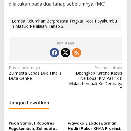
dilakukan pada dua tahap sebelumnya. (MC)
Lomba Kelurahan Berprestasi Tingkat Kota Payakumbu
h Masuki Penilaian Tahap 2
Ikuti Kami
N
Pos sebelumnya
Pos berikutnya
Zulmaeta Lepas Dua Finalis
Ditangkap Karena Kasus
a
Duta GenRe
Narkoba, KM Pasifik II
v
Malah Kembali Ke Dermaga
JT
i
g
Jangan Lewatkan
a
s
Pisah Sambut Kapolres
Wawako Elzadaswarman
i
Payakumbuh, Zulmaeta
Hadiri Rakor KKMA Provinsi