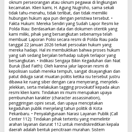
oknum perseorangan atau oknum pegawai di lingkungan
kecamatan. Klien kami, H. Agung Nugroho, sama sekali
tidak tahu-menahu, tidak terlibat, dan tidak memiliki
hubungan hukum apa pun dengan peristiwa tersebut. •
Fakta Hukum: Mereka Sendiri yang Sudah Lapor Resmi ke
Polda Riau: Berdasarkan data dan dokumen otentik yang
kami miliki, pihak yang bersangkutan sebenarnya telah
membuat Laporan Polisi secara resmi di Polda Riau pada
tanggal 22 Januari 2026 terkait persoalan hukum yang
mereka hadapi. Hal ini membuktikan bahwa proses hukum
yang sah sedang berjalan terhadap subjek terlapor yang
bersangkutan. • Indikasi Sengaja Bikin Kegaduhan dan Niat
Buruk (Bad Faith): Oleh karena jalur laporan resmi di
kepolisian sudah mereka tempuh, sangat disayangkan dan
patut diduga sarat muatan politis ketika isu tersebut justru
dibawa ke ruang siber dengan cara menyerang, menjelek-
jelekkan, serta melakukan tagging provokatif kepada akun
resmi klien kami. Tindakan ini murni merupakan upaya
pembunuhan karakter (character assassination),
penggiringan opini sesat, dan upaya menciptakan
kegaduhan publik menjelang tahun politik di Kota
Pekanbaru. • Penyalahgunaan Narasi Layanan Publik (Call
Center 112): Tindakan pihak tertentu yang memelintir
arahan layanan darurat 112 untuk mendiskreditkan kepala
daerah adalah bentuk pencitraan murahan. Sistem