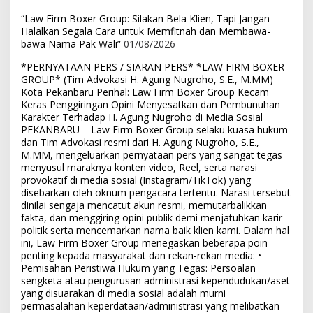
“Law Firm Boxer Group: Silakan Bela Klien, Tapi Jangan
Halalkan Segala Cara untuk Memfitnah dan Membawa-
bawa Nama Pak Wali”
01/08/2026
*PERNYATAAN PERS / SIARAN PERS* *LAW FIRM BOXER
GROUP* (Tim Advokasi H. Agung Nugroho, S.E., M.MM)
Kota Pekanbaru Perihal: Law Firm Boxer Group Kecam
Keras Penggiringan Opini Menyesatkan dan Pembunuhan
Karakter Terhadap H. Agung Nugroho di Media Sosial
PEKANBARU – Law Firm Boxer Group selaku kuasa hukum
dan Tim Advokasi resmi dari H. Agung Nugroho, S.E.,
M.MM, mengeluarkan pernyataan pers yang sangat tegas
menyusul maraknya konten video, Reel, serta narasi
provokatif di media sosial (Instagram/TikTok) yang
disebarkan oleh oknum pengacara tertentu. Narasi tersebut
dinilai sengaja mencatut akun resmi, memutarbalikkan
fakta, dan menggiring opini publik demi menjatuhkan karir
politik serta mencemarkan nama baik klien kami. Dalam hal
ini, Law Firm Boxer Group menegaskan beberapa poin
penting kepada masyarakat dan rekan-rekan media: •
Pemisahan Peristiwa Hukum yang Tegas: Persoalan
sengketa atau pengurusan administrasi kependudukan/aset
yang disuarakan di media sosial adalah murni
permasalahan keperdataan/administrasi yang melibatkan