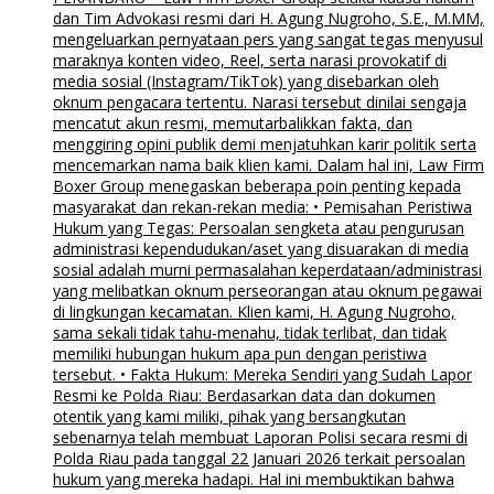
dan Tim Advokasi resmi dari H. Agung Nugroho, S.E., M.MM,
mengeluarkan pernyataan pers yang sangat tegas menyusul
maraknya konten video, Reel, serta narasi provokatif di
media sosial (Instagram/TikTok) yang disebarkan oleh
oknum pengacara tertentu. Narasi tersebut dinilai sengaja
mencatut akun resmi, memutarbalikkan fakta, dan
menggiring opini publik demi menjatuhkan karir politik serta
mencemarkan nama baik klien kami. Dalam hal ini, Law Firm
Boxer Group menegaskan beberapa poin penting kepada
masyarakat dan rekan-rekan media: • Pemisahan Peristiwa
Hukum yang Tegas: Persoalan sengketa atau pengurusan
administrasi kependudukan/aset yang disuarakan di media
sosial adalah murni permasalahan keperdataan/administrasi
yang melibatkan oknum perseorangan atau oknum pegawai
di lingkungan kecamatan. Klien kami, H. Agung Nugroho,
sama sekali tidak tahu-menahu, tidak terlibat, dan tidak
memiliki hubungan hukum apa pun dengan peristiwa
tersebut. • Fakta Hukum: Mereka Sendiri yang Sudah Lapor
Resmi ke Polda Riau: Berdasarkan data dan dokumen
otentik yang kami miliki, pihak yang bersangkutan
sebenarnya telah membuat Laporan Polisi secara resmi di
Polda Riau pada tanggal 22 Januari 2026 terkait persoalan
hukum yang mereka hadapi. Hal ini membuktikan bahwa