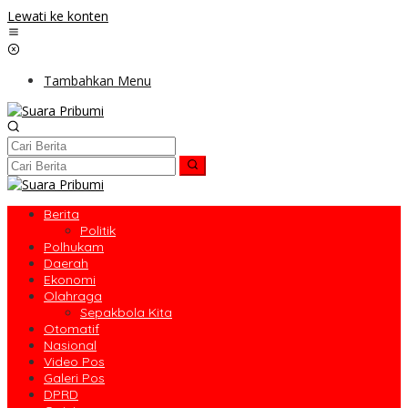
Lewati ke konten
Tambahkan Menu
Berita
Politik
Polhukam
Daerah
Ekonomi
Olahraga
Sepakbola Kita
Otomatif
Nasional
Video Pos
Galeri Pos
DPRD