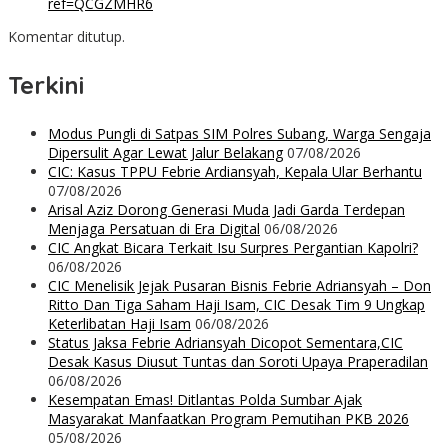
ref=QCGZMHR6
Komentar ditutup.
Terkini
Modus Pungli di Satpas SIM Polres Subang, Warga Sengaja
Dipersulit Agar Lewat Jalur Belakang
07/08/2026
CIC: Kasus TPPU Febrie Ardiansyah, Kepala Ular Berhantu
07/08/2026
Arisal Aziz Dorong Generasi Muda Jadi Garda Terdepan
Menjaga Persatuan di Era Digital
06/08/2026
CIC Angkat Bicara Terkait Isu Surpres Pergantian Kapolri?
06/08/2026
CIC Menelisik Jejak Pusaran Bisnis Febrie Adriansyah – Don
Ritto Dan Tiga Saham Haji Isam, CIC Desak Tim 9 Ungkap
Keterlibatan Haji Isam
06/08/2026
Status Jaksa Febrie Adriansyah Dicopot Sementara,CIC
Desak Kasus Diusut Tuntas dan Soroti Upaya Praperadilan
06/08/2026
Kesempatan Emas! Ditlantas Polda Sumbar Ajak
Masyarakat Manfaatkan Program Pemutihan PKB 2026
05/08/2026