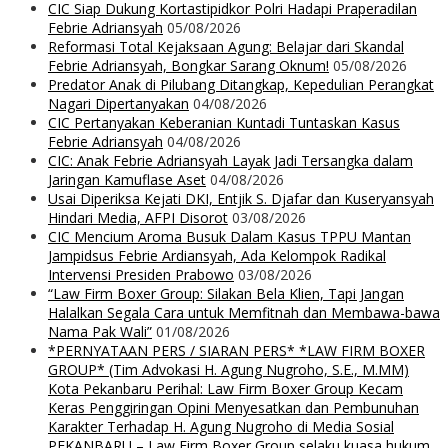
CIC Siap Dukung Kortastipidkor Polri Hadapi Praperadilan
Febrie Adriansyah
05/08/2026
Reformasi Total Kejaksaan Agung: Belajar dari Skandal
Febrie Adriansyah, Bongkar Sarang Oknum!
05/08/2026
Predator Anak di Pilubang Ditangkap, Kepedulian Perangkat
Nagari Dipertanyakan
04/08/2026
CIC Pertanyakan Keberanian Kuntadi Tuntaskan Kasus
Febrie Adriansyah
04/08/2026
CIC: Anak Febrie Adriansyah Layak Jadi Tersangka dalam
Jaringan Kamuflase Aset
04/08/2026
Usai Diperiksa Kejati DKI, Entjik S. Djafar dan Kuseryansyah
Hindari Media, AFPI Disorot
03/08/2026
CIC Mencium Aroma Busuk Dalam Kasus TPPU Mantan
Jampidsus Febrie Ardiansyah, Ada Kelompok Radikal
Intervensi Presiden Prabowo
03/08/2026
“Law Firm Boxer Group: Silakan Bela Klien, Tapi Jangan
Halalkan Segala Cara untuk Memfitnah dan Membawa-bawa
Nama Pak Wali”
01/08/2026
*PERNYATAAN PERS / SIARAN PERS* *LAW FIRM BOXER
GROUP* (Tim Advokasi H. Agung Nugroho, S.E., M.MM)
Kota Pekanbaru Perihal: Law Firm Boxer Group Kecam
Keras Penggiringan Opini Menyesatkan dan Pembunuhan
Karakter Terhadap H. Agung Nugroho di Media Sosial
PEKANBARU – Law Firm Boxer Group selaku kuasa hukum