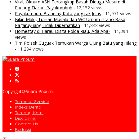
Viral, Oknum ASN Tertangkap Basah Diduga Mesum di
Padang Tiakar, Payakumbuh
- 12,152 views
Payakumbuh, Branding Kota yang tak Jelas
- 11,971 views
Bikin Malu, Tulisan Musala dan WC Umum Istano Basa
Pagaruyuang Tidak Diperhatikan
- 11,848 views
Homestay di Harau Disita Polda Riau, Ada Apa?
- 11,394
views
Tim Polsek Guguak Temukan Warga Ujung Batu yang Hilang
- 11,234 views
Copyright@Suara Pribumi
Terms of Service
Indeks Berita
Tentang Kami
Disclaimer
Contact Us
Redaksi