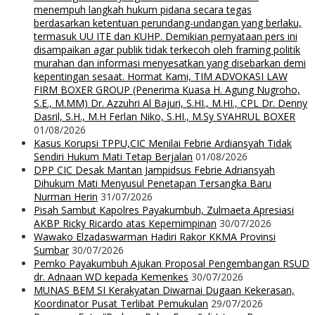
menempuh langkah hukum pidana secara tegas
berdasarkan ketentuan perundang-undangan yang berlaku,
termasuk UU ITE dan KUHP. Demikian pernyataan pers ini
disampaikan agar publik tidak terkecoh oleh framing politik
murahan dan informasi menyesatkan yang disebarkan demi
kepentingan sesaat. Hormat Kami, TIM ADVOKASI LAW
FIRM BOXER GROUP (Penerima Kuasa H. Agung Nugroho,
S.E., M.MM) Dr. Azzuhri Al Bajuri, S.HI., M.HI., CPL Dr. Denny
Dasril, S.H., M.H Ferlan Niko, S.HI., M.Sy SYAHRUL BOXER
01/08/2026
Kasus Korupsi TPPU,CIC Menilai Febrie Ardiansyah Tidak
Sendiri Hukum Mati Tetap Berjalan
01/08/2026
DPP CIC Desak Mantan Jampidsus Febrie Adriansyah
Dihukum Mati Menyusul Penetapan Tersangka Baru
Nurman Herin
31/07/2026
Pisah Sambut Kapolres Payakumbuh, Zulmaeta Apresiasi
AKBP Ricky Ricardo atas Kepemimpinan
30/07/2026
Wawako Elzadaswarman Hadiri Rakor KKMA Provinsi
Sumbar
30/07/2026
Pemko Payakumbuh Ajukan Proposal Pengembangan RSUD
dr. Adnaan WD kepada Kemenkes
30/07/2026
MUNAS BEM SI Kerakyatan Diwarnai Dugaan Kekerasan,
Koordinator Pusat Terlibat Pemukulan
29/07/2026