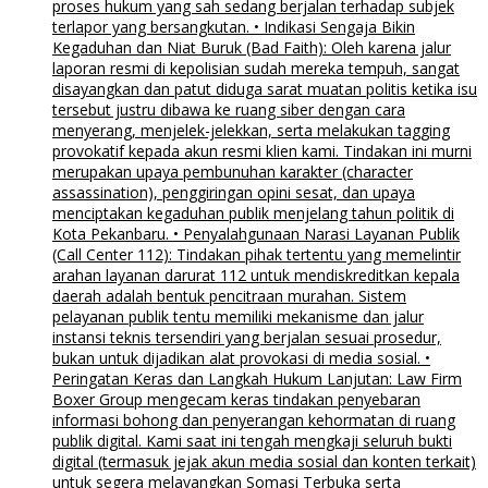
proses hukum yang sah sedang berjalan terhadap subjek
terlapor yang bersangkutan. • Indikasi Sengaja Bikin
Kegaduhan dan Niat Buruk (Bad Faith): Oleh karena jalur
laporan resmi di kepolisian sudah mereka tempuh, sangat
disayangkan dan patut diduga sarat muatan politis ketika isu
tersebut justru dibawa ke ruang siber dengan cara
menyerang, menjelek-jelekkan, serta melakukan tagging
provokatif kepada akun resmi klien kami. Tindakan ini murni
merupakan upaya pembunuhan karakter (character
assassination), penggiringan opini sesat, dan upaya
menciptakan kegaduhan publik menjelang tahun politik di
Kota Pekanbaru. • Penyalahgunaan Narasi Layanan Publik
(Call Center 112): Tindakan pihak tertentu yang memelintir
arahan layanan darurat 112 untuk mendiskreditkan kepala
daerah adalah bentuk pencitraan murahan. Sistem
pelayanan publik tentu memiliki mekanisme dan jalur
instansi teknis tersendiri yang berjalan sesuai prosedur,
bukan untuk dijadikan alat provokasi di media sosial. •
Peringatan Keras dan Langkah Hukum Lanjutan: Law Firm
Boxer Group mengecam keras tindakan penyebaran
informasi bohong dan penyerangan kehormatan di ruang
publik digital. Kami saat ini tengah mengkaji seluruh bukti
digital (termasuk jejak akun media sosial dan konten terkait)
untuk segera melayangkan Somasi Terbuka serta