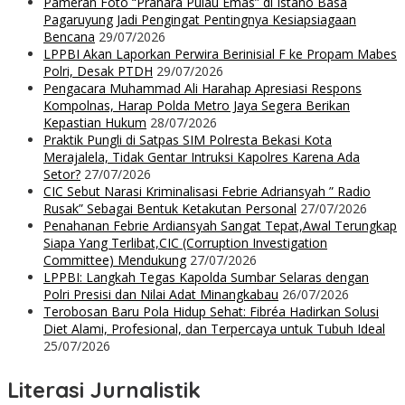
Pameran Foto “Prahara Pulau Emas” di Istano Basa
Pagaruyung Jadi Pengingat Pentingnya Kesiapsiagaan
Bencana
29/07/2026
LPPBI Akan Laporkan Perwira Berinisial F ke Propam Mabes
Polri, Desak PTDH
29/07/2026
Pengacara Muhammad Ali Harahap Apresiasi Respons
Kompolnas, Harap Polda Metro Jaya Segera Berikan
Kepastian Hukum
28/07/2026
Praktik Pungli di Satpas SIM Polresta Bekasi Kota
Merajalela, Tidak Gentar Intruksi Kapolres Karena Ada
Setor?
27/07/2026
CIC Sebut Narasi Kriminalisasi Febrie Adriansyah ” Radio
Rusak” Sebagai Bentuk Ketakutan Personal
27/07/2026
Penahanan Febrie Ardiansyah Sangat Tepat,Awal Terungkap
Siapa Yang Terlibat,CIC (Corruption Investigation
Committee) Mendukung
27/07/2026
LPPBI: Langkah Tegas Kapolda Sumbar Selaras dengan
Polri Presisi dan Nilai Adat Minangkabau
26/07/2026
Terobosan Baru Pola Hidup Sehat: Fibréa Hadirkan Solusi
Diet Alami, Profesional, dan Terpercaya untuk Tubuh Ideal
25/07/2026
Literasi Jurnalistik