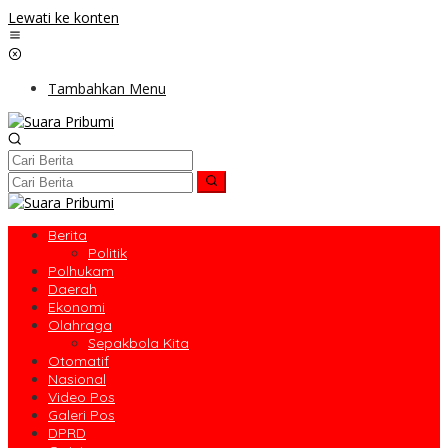
Lewati ke konten
Tambahkan Menu
Berita
Politik
Polhukam
Daerah
Ekonomi
Olahraga
Sepakbola Kita
Otomatif
Nasional
Video Pos
Galeri Pos
DPRD