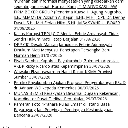
murahan dan informasi menyesatkan yang disebarkan demi
kepentingan sesaat. Hormat Kami, TIM ADVOKASI LAW
FIRM BOXER GROUP (Penerima Kuasa H. Agung Nugroho,
S.E., M.MM) Dr. Azzuhri Al Bajuri, S.HI., M.HI., CPL Dr. Denny
Dasril, S.H., M.H Ferlan Niko, S.HI., M.Sy SYAHRUL BOXER
01/08/2026
Kasus Korupsi TPPU,CIC Menilai Febrie Ardiansyah Tidak
Sendiri Hukum Mati Tetap Berjalan
01/08/2026
DPP CIC Desak Mantan Jampidsus Febrie Adriansyah
Dihukum Mati Menyusul Penetapan Tersangka Baru
Nurman Herin
31/07/2026
Pisah Sambut Kapolres Payakumbuh, Zulmaeta Apresiasi
AKBP Ricky Ricardo atas Kepemimpinan
30/07/2026
Wawako Elzadaswarman Hadiri Rakor KKMA Provinsi
Sumbar
30/07/2026
Pemko Payakumbuh Ajukan Proposal Pengembangan RSUD
dr. Adnaan WD kepada Kemenkes
30/07/2026
MUNAS BEM SI Kerakyatan Diwarnai Dugaan Kekerasan,
Koordinator Pusat Terlibat Pemukulan
29/07/2026
Pameran Foto “Prahara Pulau Emas” di Istano Basa
Pagaruyung Jadi Pengingat Pentingnya Kesiapsiagaan
Bencana
29/07/2026