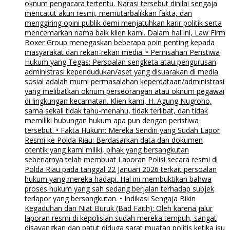
oknum pengacara tertentu. Narasi tersebut dinilai sengaja
mencatut akun resmi, memutarbalikkan fakta, dan
menggiring opini publik demi menjatuhkan karir politik serta
mencemarkan nama baik klien kami. Dalam hal ini, Law Firm
Boxer Group menegaskan beberapa poin penting kepada
masyarakat dan rekan-rekan media: • Pemisahan Peristiwa
Hukum yang Tegas: Persoalan sengketa atau pengurusan
administrasi kependudukan/aset yang disuarakan di media
sosial adalah murni permasalahan keperdataan/administrasi
yang melibatkan oknum perseorangan atau oknum pegawai
di lingkungan kecamatan. Klien kami, H. Agung Nugroho,
sama sekali tidak tahu-menahu, tidak terlibat, dan tidak
memiliki hubungan hukum apa pun dengan peristiwa
tersebut. • Fakta Hukum: Mereka Sendiri yang Sudah Lapor
Resmi ke Polda Riau: Berdasarkan data dan dokumen
otentik yang kami miliki, pihak yang bersangkutan
sebenarnya telah membuat Laporan Polisi secara resmi di
Polda Riau pada tanggal 22 Januari 2026 terkait persoalan
hukum yang mereka hadapi. Hal ini membuktikan bahwa
proses hukum yang sah sedang berjalan terhadap subjek
terlapor yang bersangkutan. • Indikasi Sengaja Bikin
Kegaduhan dan Niat Buruk (Bad Faith): Oleh karena jalur
laporan resmi di kepolisian sudah mereka tempuh, sangat
disayangkan dan patut diduga sarat muatan politis ketika isu