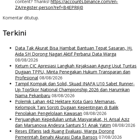
content? Thanks!
https://accounts.binance.com/en-
ZA/register-person?ref=B4EPR6J0
Komentar ditutup.
Terkini
Data Tak Akurat Bisa Hambat Bantuan Tepat Sasaran, Hj.
Aida SH Dorong Nagari Aktif Perbarui Data Warga
08/08/2026
Ketum CIC Apresiasi Langkah Kejaksaan Agung Usut Tuntas
Dugaan TPPU, Minta Penegakan Hukum Transparan dan
Profesional
08/08/2026
Tampil Kompak dan Solid, Skuad INAFA U10 Sabet Runner-
Up TopSkor National Championship 2026 dan Harumkan
Nama Pekanbaru
08/08/2026
Polemik Lahan 442 Hektare Kota Garo Memanas,
Kelompok Tani Soroti Dugaan Kepentingan di Balik
Penolakan Pengelolaan Kawasan
08/08/2026
Perjuangkan Kepedulian untuk Masyarakat, H. Arisal Aziz
dan Marsanova Andesra Santuni 51 Anak Yatim
08/08/2026
Reses Elfanis Jadi Ruang Evaluasi, Warga Dorong
Pemerintah Benahi Akurasi Data Bansos
07/08/2026