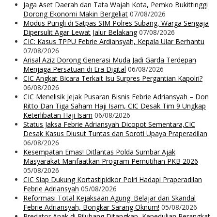
Jaga Aset Daerah dan Tata Wajah Kota, Pemko Bukittinggi
Dorong Ekonomi Makin Bergeliat
07/08/2026
Modus Pungli di Satpas SIM Polres Subang, Warga Sengaja
Dipersulit Agar Lewat Jalur Belakang
07/08/2026
CIC: Kasus TPPU Febrie Ardiansyah, Kepala Ular Berhantu
07/08/2026
Arisal Aziz Dorong Generasi Muda Jadi Garda Terdepan
Menjaga Persatuan di Era Digital
06/08/2026
CIC Angkat Bicara Terkait Isu Surpres Pergantian Kapolri?
06/08/2026
CIC Menelisik Jejak Pusaran Bisnis Febrie Adriansyah – Don
Ritto Dan Tiga Saham Haji Isam, CIC Desak Tim 9 Ungkap
Keterlibatan Haji Isam
06/08/2026
Status Jaksa Febrie Adriansyah Dicopot Sementara,CIC
Desak Kasus Diusut Tuntas dan Soroti Upaya Praperadilan
06/08/2026
Kesempatan Emas! Ditlantas Polda Sumbar Ajak
Masyarakat Manfaatkan Program Pemutihan PKB 2026
05/08/2026
CIC Siap Dukung Kortastipidkor Polri Hadapi Praperadilan
Febrie Adriansyah
05/08/2026
Reformasi Total Kejaksaan Agung: Belajar dari Skandal
Febrie Adriansyah, Bongkar Sarang Oknum!
05/08/2026
Predator Anak di Pilubang Ditangkap, Kepedulian Perangkat