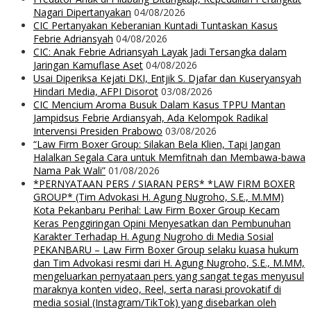
Nagari Dipertanyakan
04/08/2026
CIC Pertanyakan Keberanian Kuntadi Tuntaskan Kasus
Febrie Adriansyah
04/08/2026
CIC: Anak Febrie Adriansyah Layak Jadi Tersangka dalam
Jaringan Kamuflase Aset
04/08/2026
Usai Diperiksa Kejati DKI, Entjik S. Djafar dan Kuseryansyah
Hindari Media, AFPI Disorot
03/08/2026
CIC Mencium Aroma Busuk Dalam Kasus TPPU Mantan
Jampidsus Febrie Ardiansyah, Ada Kelompok Radikal
Intervensi Presiden Prabowo
03/08/2026
“Law Firm Boxer Group: Silakan Bela Klien, Tapi Jangan
Halalkan Segala Cara untuk Memfitnah dan Membawa-bawa
Nama Pak Wali”
01/08/2026
*PERNYATAAN PERS / SIARAN PERS* *LAW FIRM BOXER
GROUP* (Tim Advokasi H. Agung Nugroho, S.E., M.MM)
Kota Pekanbaru Perihal: Law Firm Boxer Group Kecam
Keras Penggiringan Opini Menyesatkan dan Pembunuhan
Karakter Terhadap H. Agung Nugroho di Media Sosial
PEKANBARU – Law Firm Boxer Group selaku kuasa hukum
dan Tim Advokasi resmi dari H. Agung Nugroho, S.E., M.MM,
mengeluarkan pernyataan pers yang sangat tegas menyusul
maraknya konten video, Reel, serta narasi provokatif di
media sosial (Instagram/TikTok) yang disebarkan oleh