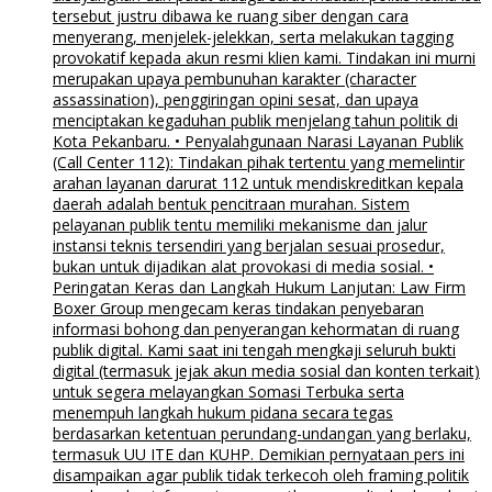
tersebut justru dibawa ke ruang siber dengan cara
menyerang, menjelek-jelekkan, serta melakukan tagging
provokatif kepada akun resmi klien kami. Tindakan ini murni
merupakan upaya pembunuhan karakter (character
assassination), penggiringan opini sesat, dan upaya
menciptakan kegaduhan publik menjelang tahun politik di
Kota Pekanbaru. • Penyalahgunaan Narasi Layanan Publik
(Call Center 112): Tindakan pihak tertentu yang memelintir
arahan layanan darurat 112 untuk mendiskreditkan kepala
daerah adalah bentuk pencitraan murahan. Sistem
pelayanan publik tentu memiliki mekanisme dan jalur
instansi teknis tersendiri yang berjalan sesuai prosedur,
bukan untuk dijadikan alat provokasi di media sosial. •
Peringatan Keras dan Langkah Hukum Lanjutan: Law Firm
Boxer Group mengecam keras tindakan penyebaran
informasi bohong dan penyerangan kehormatan di ruang
publik digital. Kami saat ini tengah mengkaji seluruh bukti
digital (termasuk jejak akun media sosial dan konten terkait)
untuk segera melayangkan Somasi Terbuka serta
menempuh langkah hukum pidana secara tegas
berdasarkan ketentuan perundang-undangan yang berlaku,
termasuk UU ITE dan KUHP. Demikian pernyataan pers ini
disampaikan agar publik tidak terkecoh oleh framing politik