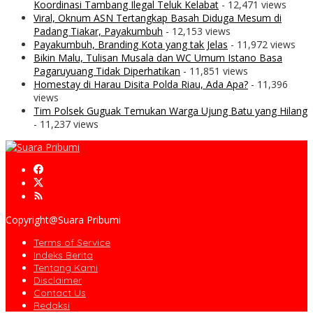
Koordinasi Tambang Ilegal Teluk Kelabat
- 12,471 views
Viral, Oknum ASN Tertangkap Basah Diduga Mesum di
Padang Tiakar, Payakumbuh
- 12,153 views
Payakumbuh, Branding Kota yang tak Jelas
- 11,972 views
Bikin Malu, Tulisan Musala dan WC Umum Istano Basa
Pagaruyuang Tidak Diperhatikan
- 11,851 views
Homestay di Harau Disita Polda Riau, Ada Apa?
- 11,396
views
Tim Polsek Guguak Temukan Warga Ujung Batu yang Hilang
- 11,237 views
Copyright@Suara Pribumi
Terms of Service
Indeks Berita
Tentang Kami
Disclaimer
Contact Us
Redaksi