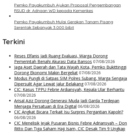
Pemko Payakumbuh Ajukan Proposal Pengembangan
RSUD dr. Adnaan WD kepada Kemenkes
Pemko Payakumbuh Mulai Gerakan Tanam Pisang
Serentak Sebanyak 3.000 bibit
Terkini
Reses Elfanis Jadi Ruang Evaluasi, Warga Dorong
Pemerintah Benahi Akurasi Data Bansos
07/08/2026
Jaga Aset Daerah dan Tata Wajah Kota, Pemko Bukittinggi
Dorong Ekonomi Makin Bergeliat
07/08/2026
Modus Pungli di Satpas SIM Polres Subang, Warga Sengaja
Dipersulit Agar Lewat Jalur Belakang
07/08/2026
CIC: Kasus TPPU Febrie Ardiansyah, Kepala Ular Berhantu
07/08/2026
Arisal Aziz Dorong Generasi Muda Jadi Garda Terdepan
Menjaga Persatuan di Era Digital
06/08/2026
CIC Angkat Bicara Terkait Isu Surpres Pergantian Kapolri?
06/08/2026
CIC Menelisik Jejak Pusaran Bisnis Febrie Adriansyah – Don
Ritto Dan Tiga Saham Haji Isam, CIC Desak Tim 9 Ungkap