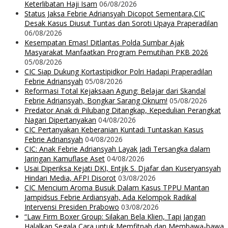
Keterlibatan Haji Isam
06/08/2026
Status Jaksa Febrie Adriansyah Dicopot Sementara,CIC
Desak Kasus Diusut Tuntas dan Soroti Upaya Praperadilan
06/08/2026
Kesempatan Emas! Ditlantas Polda Sumbar Ajak
Masyarakat Manfaatkan Program Pemutihan PKB 2026
05/08/2026
CIC Siap Dukung Kortastipidkor Polri Hadapi Praperadilan
Febrie Adriansyah
05/08/2026
Reformasi Total Kejaksaan Agung: Belajar dari Skandal
Febrie Adriansyah, Bongkar Sarang Oknum!
05/08/2026
Predator Anak di Pilubang Ditangkap, Kepedulian Perangkat
Nagari Dipertanyakan
04/08/2026
CIC Pertanyakan Keberanian Kuntadi Tuntaskan Kasus
Febrie Adriansyah
04/08/2026
CIC: Anak Febrie Adriansyah Layak Jadi Tersangka dalam
Jaringan Kamuflase Aset
04/08/2026
Usai Diperiksa Kejati DKI, Entjik S. Djafar dan Kuseryansyah
Hindari Media, AFPI Disorot
03/08/2026
CIC Mencium Aroma Busuk Dalam Kasus TPPU Mantan
Jampidsus Febrie Ardiansyah, Ada Kelompok Radikal
Intervensi Presiden Prabowo
03/08/2026
“Law Firm Boxer Group: Silakan Bela Klien, Tapi Jangan
Halalkan Segala Cara untuk Memfitnah dan Membawa-bawa