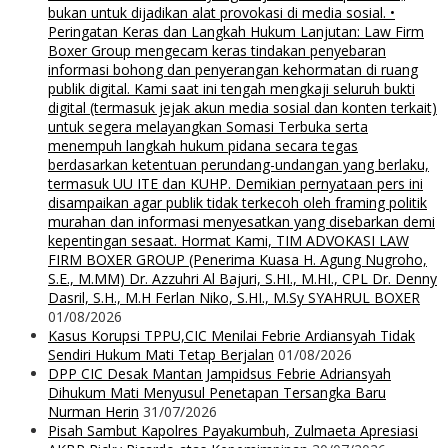
bukan untuk dijadikan alat provokasi di media sosial. •
Peringatan Keras dan Langkah Hukum Lanjutan: Law Firm
Boxer Group mengecam keras tindakan penyebaran
informasi bohong dan penyerangan kehormatan di ruang
publik digital. Kami saat ini tengah mengkaji seluruh bukti
digital (termasuk jejak akun media sosial dan konten terkait)
untuk segera melayangkan Somasi Terbuka serta
menempuh langkah hukum pidana secara tegas
berdasarkan ketentuan perundang-undangan yang berlaku,
termasuk UU ITE dan KUHP. Demikian pernyataan pers ini
disampaikan agar publik tidak terkecoh oleh framing politik
murahan dan informasi menyesatkan yang disebarkan demi
kepentingan sesaat. Hormat Kami, TIM ADVOKASI LAW
FIRM BOXER GROUP (Penerima Kuasa H. Agung Nugroho,
S.E., M.MM) Dr. Azzuhri Al Bajuri, S.HI., M.HI., CPL Dr. Denny
Dasril, S.H., M.H Ferlan Niko, S.HI., M.Sy SYAHRUL BOXER
01/08/2026
Kasus Korupsi TPPU,CIC Menilai Febrie Ardiansyah Tidak
Sendiri Hukum Mati Tetap Berjalan
01/08/2026
DPP CIC Desak Mantan Jampidsus Febrie Adriansyah
Dihukum Mati Menyusul Penetapan Tersangka Baru
Nurman Herin
31/07/2026
Pisah Sambut Kapolres Payakumbuh, Zulmaeta Apresiasi