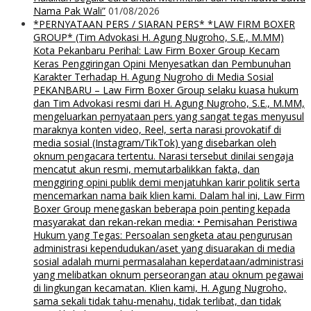
Nama Pak Wali”
01/08/2026
*PERNYATAAN PERS / SIARAN PERS* *LAW FIRM BOXER
GROUP* (Tim Advokasi H. Agung Nugroho, S.E., M.MM)
Kota Pekanbaru Perihal: Law Firm Boxer Group Kecam
Keras Penggiringan Opini Menyesatkan dan Pembunuhan
Karakter Terhadap H. Agung Nugroho di Media Sosial
PEKANBARU – Law Firm Boxer Group selaku kuasa hukum
dan Tim Advokasi resmi dari H. Agung Nugroho, S.E., M.MM,
mengeluarkan pernyataan pers yang sangat tegas menyusul
maraknya konten video, Reel, serta narasi provokatif di
media sosial (Instagram/TikTok) yang disebarkan oleh
oknum pengacara tertentu. Narasi tersebut dinilai sengaja
mencatut akun resmi, memutarbalikkan fakta, dan
menggiring opini publik demi menjatuhkan karir politik serta
mencemarkan nama baik klien kami. Dalam hal ini, Law Firm
Boxer Group menegaskan beberapa poin penting kepada
masyarakat dan rekan-rekan media: • Pemisahan Peristiwa
Hukum yang Tegas: Persoalan sengketa atau pengurusan
administrasi kependudukan/aset yang disuarakan di media
sosial adalah murni permasalahan keperdataan/administrasi
yang melibatkan oknum perseorangan atau oknum pegawai
di lingkungan kecamatan. Klien kami, H. Agung Nugroho,
sama sekali tidak tahu-menahu, tidak terlibat, dan tidak