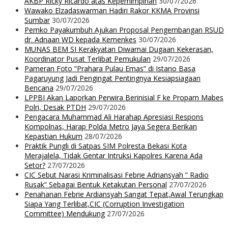
AKBP Ricky Ricardo atas Kepemimpinan
30/07/2026
Wawako Elzadaswarman Hadiri Rakor KKMA Provinsi
Sumbar
30/07/2026
Pemko Payakumbuh Ajukan Proposal Pengembangan RSUD
dr. Adnaan WD kepada Kemenkes
30/07/2026
MUNAS BEM SI Kerakyatan Diwarnai Dugaan Kekerasan,
Koordinator Pusat Terlibat Pemukulan
29/07/2026
Pameran Foto “Prahara Pulau Emas” di Istano Basa
Pagaruyung Jadi Pengingat Pentingnya Kesiapsiagaan
Bencana
29/07/2026
LPPBI Akan Laporkan Perwira Berinisial F ke Propam Mabes
Polri, Desak PTDH
29/07/2026
Pengacara Muhammad Ali Harahap Apresiasi Respons
Kompolnas, Harap Polda Metro Jaya Segera Berikan
Kepastian Hukum
28/07/2026
Praktik Pungli di Satpas SIM Polresta Bekasi Kota
Merajalela, Tidak Gentar Intruksi Kapolres Karena Ada
Setor?
27/07/2026
CIC Sebut Narasi Kriminalisasi Febrie Adriansyah ” Radio
Rusak” Sebagai Bentuk Ketakutan Personal
27/07/2026
Penahanan Febrie Ardiansyah Sangat Tepat,Awal Terungkap
Siapa Yang Terlibat,CIC (Corruption Investigation
Committee) Mendukung
27/07/2026