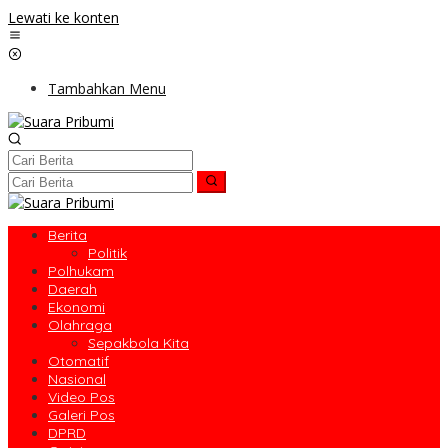
Lewati ke konten
Tambahkan Menu
Berita
Politik
Polhukam
Daerah
Ekonomi
Olahraga
Sepakbola Kita
Otomatif
Nasional
Video Pos
Galeri Pos
DPRD