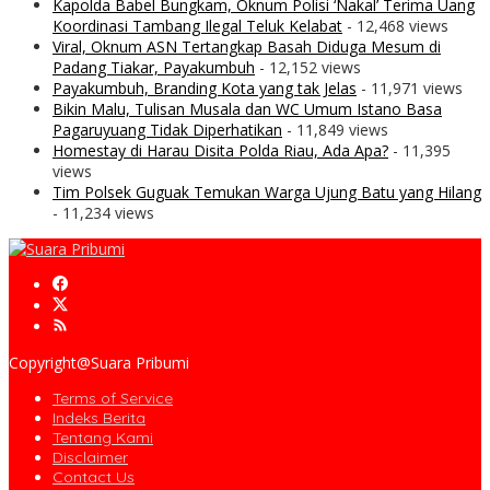
Kapolda Babel Bungkam, Oknum Polisi ‘Nakal’ Terima Uang
Koordinasi Tambang Ilegal Teluk Kelabat
- 12,468 views
Viral, Oknum ASN Tertangkap Basah Diduga Mesum di
Padang Tiakar, Payakumbuh
- 12,152 views
Payakumbuh, Branding Kota yang tak Jelas
- 11,971 views
Bikin Malu, Tulisan Musala dan WC Umum Istano Basa
Pagaruyuang Tidak Diperhatikan
- 11,849 views
Homestay di Harau Disita Polda Riau, Ada Apa?
- 11,395
views
Tim Polsek Guguak Temukan Warga Ujung Batu yang Hilang
- 11,234 views
Copyright@Suara Pribumi
Terms of Service
Indeks Berita
Tentang Kami
Disclaimer
Contact Us