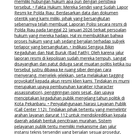
memiliki hubungan hukum apa pun dengan peristiwa
tersebut. • Fakta Hukum: Mereka Sendiri yang Sudah Lapor
Resmi ke Polda Riau: Berdasarkan data dan dokumen
otentik yang kami miliki, pihak yang bersangkutan
sebenarnya telah membuat Laporan Polisi secara resmi di
Polda Riau pada tanggal 22 Januari 2026 terkait persoalan
hukum yang mereka hadapi. Hal ini membuktikan bahwa
proses hukum yang sah sedang berjalan terhadap subjek
terlapor yang bersangkutan. • Indikasi Sengaja Bikin
Kegaduhan dan Niat Buruk (Bad Faith): Oleh karena jalur
laporan resmi di kepolisian sudah mereka tempuh, sangat
disayangkan dan patut diduga sarat muatan politis ketika isu
tersebut justru dibawa ke ruang siber dengan cara
menyerang, menjelek-jelekkan, serta melakukan tagging
provokatif kepada akun resmi klien kami. Tindakan ini murni
merupakan upaya pembunuhan karakter (character
assassination), penggiringan opini sesat, dan upaya
menciptakan kegaduhan publik menjelang tahun politik di
Kota Pekanbaru. • Penyalahgunaan Narasi Layanan Publik
(Call Center 112): Tindakan pihak tertentu yang memelintir
arahan layanan darurat 112 untuk mendiskreditkan kepala
daerah adalah bentuk pencitraan murahan. Sistem
pelayanan publik tentu memiliki mekanisme dan jalur
instansi teknis tersendiri yang berjalan sesuai prosedur,