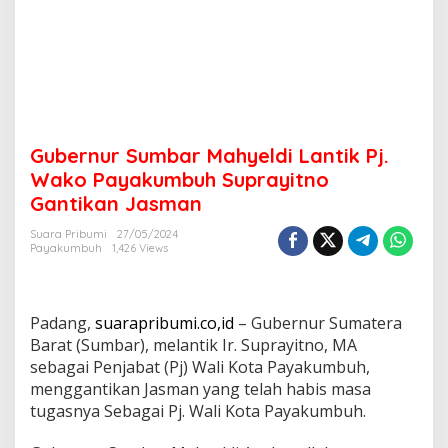
d
i
L
a
n
t
i
k
Gubernur Sumbar Mahyeldi Lantik Pj.
P
j
Wako Payakumbuh Suprayitno
.
Gantikan Jasman
W
a
Suara Pribumi
27/05/2024
k
Payakumbuh
1,426 Views
o
P
a
y
Padang,
suarapribumi.co,id
– Gubernur Sumatera
a
Barat (Sumbar), melantik Ir. Suprayitno, MA
k
sebagai Penjabat (Pj) Wali Kota Payakumbuh,
u
menggantikan Jasman yang telah habis masa
m
b
tugasnya Sebagai Pj. Wali Kota Payakumbuh.
u
h