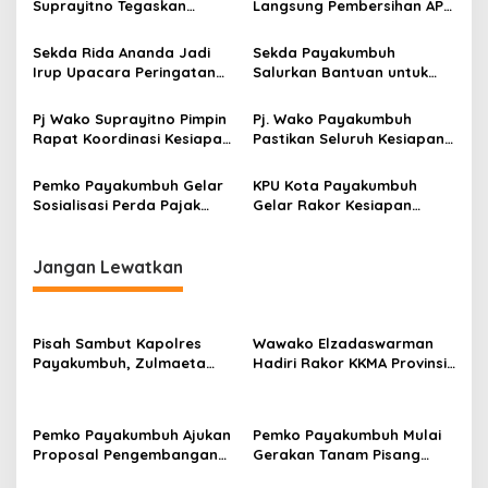
Suprayitno Tegaskan
Langsung Pembersihan APK
i
Pentingnya Sinergi Antara
Di Masa Tenang Pilkada
p
Eksekutif dan Legislatif
Serentak 2024
Sekda Rida Ananda Jadi
Sekda Payakumbuh
Dalam Mendukung
Irup Upacara Peringatan
Salurkan Bantuan untuk
o
Pembangunan Daerah
Hari Guru Nasional tahun
Korban Kebakaran Rumah
s
2024
Gadang di Luak Ampuah
Pj Wako Suprayitno Pimpin
Pj. Wako Payakumbuh
Rapat Koordinasi Kesiapan
Pastikan Seluruh Kesiapan
Pilkada Serentak 2024
Pilkada 2024
Pemko Payakumbuh Gelar
KPU Kota Payakumbuh
Sosialisasi Perda Pajak
Gelar Rakor Kesiapan
Daerah dan Retribusi
Pilkada 2024
Daerah 2024
Jangan Lewatkan
Pisah Sambut Kapolres
Wawako Elzadaswarman
Payakumbuh, Zulmaeta
Hadiri Rakor KKMA Provinsi
Apresiasi AKBP Ricky
Sumbar
Ricardo atas
Kepemimpinan
Pemko Payakumbuh Ajukan
Pemko Payakumbuh Mulai
Proposal Pengembangan
Gerakan Tanam Pisang
RSUD dr. Adnaan WD
Serentak Sebanyak 3.000