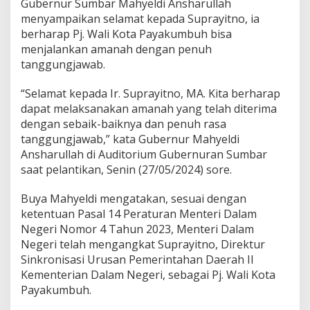
Gubernur Sumbar Mahyeldi Ansharullah
S
menyampaikan selamat kepada Suprayitno, ia
u
berharap Pj. Wali Kota Payakumbuh bisa
p
r
menjalankan amanah dengan penuh
a
tanggungjawab.
y
i
“Selamat kepada Ir. Suprayitno, MA. Kita berharap
t
dapat melaksanakan amanah yang telah diterima
n
o
dengan sebaik-baiknya dan penuh rasa
G
tanggungjawab,” kata Gubernur Mahyeldi
a
Ansharullah di Auditorium Gubernuran Sumbar
n
saat pelantikan, Senin (27/05/2024) sore.
t
i
k
Buya Mahyeldi mengatakan, sesuai dengan
a
ketentuan Pasal 14 Peraturan Menteri Dalam
n
Negeri Nomor 4 Tahun 2023, Menteri Dalam
J
Negeri telah mengangkat Suprayitno, Direktur
a
Sinkronisasi Urusan Pemerintahan Daerah II
s
m
Kementerian Dalam Negeri, sebagai Pj. Wali Kota
a
Payakumbuh.
n