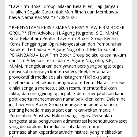
“Law Firm Boxer Group: Silakan Bela Klien, Tapi Jangan
Halalkan Segala Cara untuk Memfitnah dan Membawa-
bawa Nama Pak Wali”
01/08/2026
*PERNYATAAN PERS / SIARAN PERS* *LAW FIRM BOXER
GROUP* (Tim Advokasi H. Agung Nugroho, S.E., M.MM)
Kota Pekanbaru Perihal: Law Firm Boxer Group Kecam
Keras Penggiringan Opini Menyesatkan dan Pembunuhan
Karakter Terhadap H. Agung Nugroho di Media Sosial
PEKANBARU – Law Firm Boxer Group selaku kuasa hukum
dan Tim Advokasi resmi dari H. Agung Nugroho, S.E.,
M.MM, mengeluarkan pernyataan pers yang sangat tegas
menyusul maraknya konten video, Reel, serta narasi
provokatif di media sosial (Instagram/TikTok) yang
disebarkan oleh oknum pengacara tertentu. Narasi tersebut
dinilai sengaja mencatut akun resmi, memutarbalikkan
fakta, dan menggiring opini publik demi menjatuhkan karir
politik serta mencemarkan nama baik klien kami. Dalam hal
ini, Law Firm Boxer Group menegaskan beberapa poin
penting kepada masyarakat dan rekan-rekan media: •
Pemisahan Peristiwa Hukum yang Tegas: Persoalan
sengketa atau pengurusan administrasi kependudukan/aset
yang disuarakan di media sosial adalah murni
permasalahan keperdataan/administrasi yang melibatkan