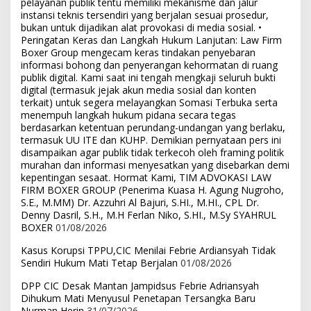
pelayanan publik tentu memiliki mekanisme dan jalur
instansi teknis tersendiri yang berjalan sesuai prosedur,
bukan untuk dijadikan alat provokasi di media sosial. •
Peringatan Keras dan Langkah Hukum Lanjutan: Law Firm
Boxer Group mengecam keras tindakan penyebaran
informasi bohong dan penyerangan kehormatan di ruang
publik digital. Kami saat ini tengah mengkaji seluruh bukti
digital (termasuk jejak akun media sosial dan konten
terkait) untuk segera melayangkan Somasi Terbuka serta
menempuh langkah hukum pidana secara tegas
berdasarkan ketentuan perundang-undangan yang berlaku,
termasuk UU ITE dan KUHP. Demikian pernyataan pers ini
disampaikan agar publik tidak terkecoh oleh framing politik
murahan dan informasi menyesatkan yang disebarkan demi
kepentingan sesaat. Hormat Kami, TIM ADVOKASI LAW
FIRM BOXER GROUP (Penerima Kuasa H. Agung Nugroho,
S.E., M.MM) Dr. Azzuhri Al Bajuri, S.HI., M.HI., CPL Dr.
Denny Dasril, S.H., M.H Ferlan Niko, S.HI., M.Sy SYAHRUL
BOXER
01/08/2026
Kasus Korupsi TPPU,CIC Menilai Febrie Ardiansyah Tidak
Sendiri Hukum Mati Tetap Berjalan
01/08/2026
DPP CIC Desak Mantan Jampidsus Febrie Adriansyah
Dihukum Mati Menyusul Penetapan Tersangka Baru
Nurman Herin
31/07/2026