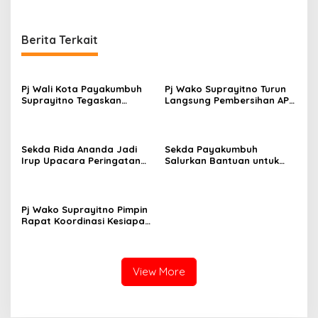
kepada Kemenkes
bibit
Berita Terkait
Pj Wali Kota Payakumbuh
Pj Wako Suprayitno Turun
Suprayitno Tegaskan
Langsung Pembersihan APK
Pentingnya Sinergi Antara
Di Masa Tenang Pilkada
Eksekutif dan Legislatif
Serentak 2024
Dalam Mendukung
Pembangunan Daerah
Sekda Rida Ananda Jadi
Sekda Payakumbuh
Irup Upacara Peringatan
Salurkan Bantuan untuk
Hari Guru Nasional tahun
Korban Kebakaran Rumah
2024
Gadang di Luak Ampuah
Pj Wako Suprayitno Pimpin
Rapat Koordinasi Kesiapan
Pilkada Serentak 2024
View More