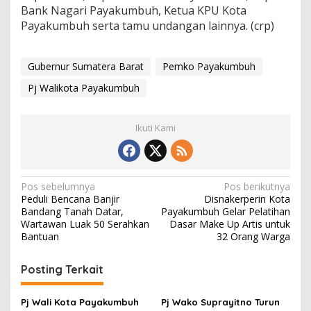
Bank Nagari Payakumbuh, Ketua KPU Kota
Payakumbuh serta tamu undangan lainnya. (crp)
Gubernur Sumatera Barat
Pemko Payakumbuh
Pj Walikota Payakumbuh
Ikuti Kami
N
Pos sebelumnya
Pos berikutnya
Peduli Bencana Banjir
Disnakerperin Kota
a
Bandang Tanah Datar,
Payakumbuh Gelar Pelatihan
v
Wartawan Luak 50 Serahkan
Dasar Make Up Artis untuk
Bantuan
32 Orang Warga
i
g
Posting Terkait
a
s
Pj Wali Kota Payakumbuh
Pj Wako Suprayitno Turun