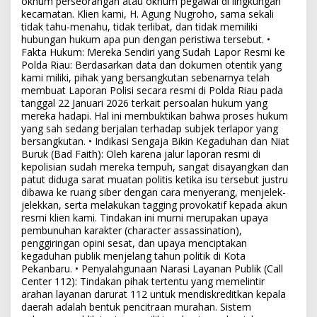
oknum perseorangan atau oknum pegawai di lingkungan
kecamatan. Klien kami, H. Agung Nugroho, sama sekali
tidak tahu-menahu, tidak terlibat, dan tidak memiliki
hubungan hukum apa pun dengan peristiwa tersebut. •
Fakta Hukum: Mereka Sendiri yang Sudah Lapor Resmi ke
Polda Riau: Berdasarkan data dan dokumen otentik yang
kami miliki, pihak yang bersangkutan sebenarnya telah
membuat Laporan Polisi secara resmi di Polda Riau pada
tanggal 22 Januari 2026 terkait persoalan hukum yang
mereka hadapi. Hal ini membuktikan bahwa proses hukum
yang sah sedang berjalan terhadap subjek terlapor yang
bersangkutan. • Indikasi Sengaja Bikin Kegaduhan dan Niat
Buruk (Bad Faith): Oleh karena jalur laporan resmi di
kepolisian sudah mereka tempuh, sangat disayangkan dan
patut diduga sarat muatan politis ketika isu tersebut justru
dibawa ke ruang siber dengan cara menyerang, menjelek-
jelekkan, serta melakukan tagging provokatif kepada akun
resmi klien kami. Tindakan ini murni merupakan upaya
pembunuhan karakter (character assassination),
penggiringan opini sesat, dan upaya menciptakan
kegaduhan publik menjelang tahun politik di Kota
Pekanbaru. • Penyalahgunaan Narasi Layanan Publik (Call
Center 112): Tindakan pihak tertentu yang memelintir
arahan layanan darurat 112 untuk mendiskreditkan kepala
daerah adalah bentuk pencitraan murahan. Sistem