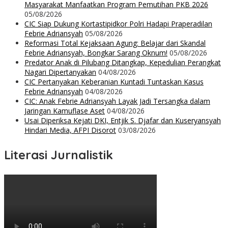
Masyarakat Manfaatkan Program Pemutihan PKB 2026
05/08/2026
CIC Siap Dukung Kortastipidkor Polri Hadapi Praperadilan
Febrie Adriansyah
05/08/2026
Reformasi Total Kejaksaan Agung: Belajar dari Skandal
Febrie Adriansyah, Bongkar Sarang Oknum!
05/08/2026
Predator Anak di Pilubang Ditangkap, Kepedulian Perangkat
Nagari Dipertanyakan
04/08/2026
CIC Pertanyakan Keberanian Kuntadi Tuntaskan Kasus
Febrie Adriansyah
04/08/2026
CIC: Anak Febrie Adriansyah Layak Jadi Tersangka dalam
Jaringan Kamuflase Aset
04/08/2026
Usai Diperiksa Kejati DKI, Entjik S. Djafar dan Kuseryansyah
Hindari Media, AFPI Disorot
03/08/2026
Literasi Jurnalistik