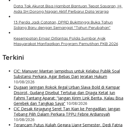
Data Tak Akurat Bisa Hambat Bantuan Tepat Sasaran, Hj.
Aida SH Dorong Nagari Aktif Perbarui Data Warga
13 Perda Jadi Catatan, DPRD Bukittinggi Buka Tahun
Sidang Baru dengan Semangat “Tahun Perubahan”
Kesempatan Emas! Ditlantas Polda Sumbar Ajak
Masyarakat Manfaatkan Program Pemutihan PKB 2026
Terkini
CIC: Manuver Mantan Jampidsus untuk Kelabui Publik Soal
Substansi Perkara, Agar Bebas Dari Jeratan Hukum
10/08/2026
Dugaan Jaringan Rokok Ilegal Urban Slava Bold di Kampar
Disorot, Gudang Disebut Tertutup dan Dijaga Ketat Jun
Fahmi Tantang Aparat: “Jangan Kirim Link Berita, Kalau Bisa
Gerebek dan Tangkap Saya”
10/08/2026
CIC Desak Kejagung Seret Tan Kian ke Pengadilan: Jangan
Tebang Pilih Dalam Perkara TPPU Febrie Ardiansyah
10/08/2026
Terancam Putus Kuliah Gegara Uang Semester, Dedi Fatria