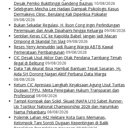
Desak Pemko Bukittinggi Gandeng Baznas
10/08/2026
Selebgram Meicha Lee Hadapi Dampak Psikologis Kasus
Dermakeys Clinic, Berulang Kali Diperiksa Psikiater
09/08/2026
Bukan Sekadar Regulasi, H. Ilson Cong Ingin Perlindungan
Perempuan dan Anak Dipahami hingga Keluarga
09/08/2026
Sentilan Keras CIC ke Kapolda Babel: Jangan Jadi Macan
Ompong di Skandal Tin Slag
09/08/2026
Reses Yerry Amiruddin Jadi Ruang Warga ABTB Kawal
Pemerataan Pembangunan
09/08/2026
CIC Desak Usut Aktor Dan Otak Pendana Tambang Timah
Ilegal di Belitung
09/08/2026
Data Tak Akurat Bisa Hambat Bantuan Tepat Sasaran, Hj.
Aida SH Dorong Nagari Aktif Perbarui Data Warga
08/08/2026
Ketum CIC Apresiasi Langkah Kejaksaan Agung Usut Tuntas
Dugaan TPPU, Minta Penegakan Hukum Transparan dan
Profesional
08/08/2026
Tampil Kompak dan Solid, Skuad INAFA U10 Sabet Runner-
Up TopSkor National Championship 2026 dan Harumkan
Nama Pekanbaru
08/08/2026
Polemik Lahan 442 Hektare Kota Garo Memanas,
Kelompok Tani Soroti Dugaan Kepentingan di Balik