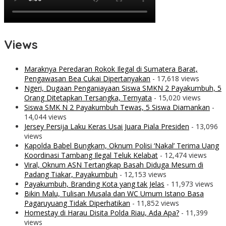
Views
Maraknya Peredaran Rokok Ilegal di Sumatera Barat,
Pengawasan Bea Cukai Dipertanyakan
- 17,618 views
Ngeri, Dugaan Penganiayaan Siswa SMKN 2 Payakumbuh, 5
Orang Ditetapkan Tersangka, Ternyata
- 15,020 views
Siswa SMK N 2 Payakumbuh Tewas, 5 Siswa Diamankan
-
14,044 views
Jersey Persija Laku Keras Usai Juara Piala Presiden
- 13,096
views
Kapolda Babel Bungkam, Oknum Polisi ‘Nakal’ Terima Uang
Koordinasi Tambang Ilegal Teluk Kelabat
- 12,474 views
Viral, Oknum ASN Tertangkap Basah Diduga Mesum di
Padang Tiakar, Payakumbuh
- 12,153 views
Payakumbuh, Branding Kota yang tak Jelas
- 11,973 views
Bikin Malu, Tulisan Musala dan WC Umum Istano Basa
Pagaruyuang Tidak Diperhatikan
- 11,852 views
Homestay di Harau Disita Polda Riau, Ada Apa?
- 11,399
views