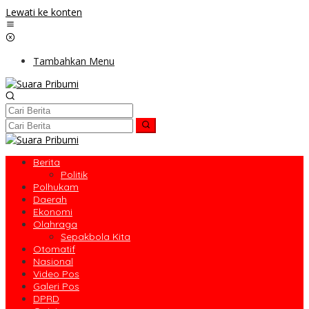
Lewati ke konten
Tambahkan Menu
Berita
Politik
Polhukam
Daerah
Ekonomi
Olahraga
Sepakbola Kita
Otomatif
Nasional
Video Pos
Galeri Pos
DPRD