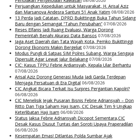
Penolakan Pengelolaan Kawasan
08/08/2026
Perjuangkan Kepedulian untuk Masyarakat, H. Arisal Aziz
dan Marsanova Andesra Santuni 51 Anak Yatim
08/08/2026
13 Perda Jadi Catatan, DPRD Bukittinggi Buka Tahun Sidang
Baru dengan Semangat “Tahun Perubahan”
07/08/2026
Reses Elfanis Jadi Ruang Evaluasi, Warga Dorong
Pemerintah Benahi Akurasi Data Bansos
07/08/2026
Jaga Aset Daerah dan Tata Wajah Kota, Pemko Bukittinggi
Dorong Ekonomi Makin Bergeliat
07/08/2026
Modus Pungli di Satpas SIM Polres Subang, Warga Sengaja
Dipersulit Agar Lewat Jalur Belakang
07/08/2026
CIC: Kasus TPPU Febrie Ardiansyah, Kepala Ular Berhantu
07/08/2026
Arisal Aziz Dorong Generasi Muda Jadi Garda Terdepan
Menjaga Persatuan di Era Digital
06/08/2026
CIC Angkat Bicara Terkait Isu Surpres Pergantian Kapolri?
06/08/2026
CIC Menelisik Jejak Pusaran Bisnis Febrie Adriansyah – Don
Ritto Dan Tiga Saham Haji Isam, CIC Desak Tim 9 Ungkap
Keterlibatan Haji Isam
06/08/2026
Status Jaksa Febrie Adriansyah Dicopot Sementara,CIC
Desak Kasus Diusut Tuntas dan Soroti Upaya Praperadilan
06/08/2026
Kesempatan Emas! Ditlantas Polda Sumbar Ajak