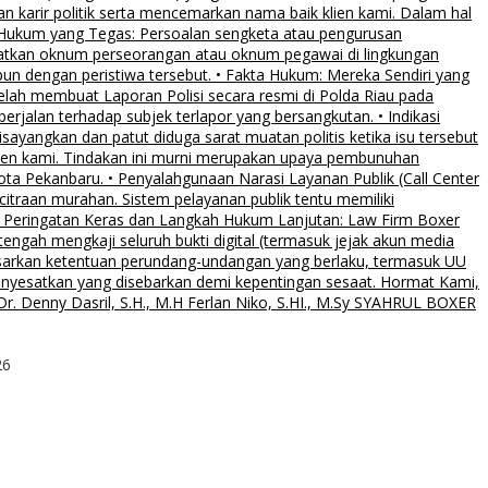
an karir politik serta mencemarkan nama baik klien kami. Dalam hal
 Hukum yang Tegas: Persoalan sengketa atau pengurusan
ibatkan oknum perseorangan atau oknum pegawai di lingkungan
pun dengan peristiwa tersebut. • Fakta Hukum: Mereka Sendiri yang
elah membuat Laporan Polisi secara resmi di Polda Riau pada
rjalan terhadap subjek terlapor yang bersangkutan. • Indikasi
sayangkan dan patut diduga sarat muatan politis ketika isu tersebut
klien kami. Tindakan ini murni merupakan upaya pembunuhan
Kota Pekanbaru. • Penyalahgunaan Narasi Layanan Publik (Call Center
citraan murahan. Sistem pelayanan publik tentu memiliki
al. • Peringatan Keras dan Langkah Hukum Lanjutan: Law Firm Boxer
ngah mengkaji seluruh bukti digital (termasuk jejak akun media
asarkan ketentuan perundang-undangan yang berlaku, termasuk UU
menyesatkan yang disebarkan demi kepentingan sesaat. Hormat Kami,
. Denny Dasril, S.H., M.H Ferlan Niko, S.HI., M.Sy SYAHRUL BOXER
26