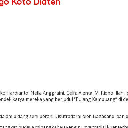
go Koto Diateh
iko Hardianto, Nella Anggraini, Gelfa Alenta, M. Ridho Ill
pendek karya mereka yang berjudul “Pulang Kampuang” di
dalam bidang seni peran. Disutradarai oleh Bagasandi dan d
ngkat budaya minangkabau yang punya tradisi kuat terhad