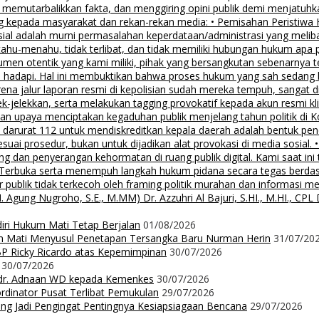
i, memutarbalikkan fakta, dan menggiring opini publik demi menjatuhk
g kepada masyarakat dan rekan-rekan media: • Pemisahan Peristiwa
osial adalah murni permasalahan keperdataan/administrasi yang mel
tahu-menahu, tidak terlibat, dan tidak memiliki hubungan hukum apa 
men otentik yang kami miliki, pihak yang bersangkutan sebenarnya t
 hadapi. Hal ini membuktikan bahwa proses hukum yang sah sedang be
ena jalur laporan resmi di kepolisian sudah mereka tempuh, sangat di
ek-jelekkan, serta melakukan tagging provokatif kepada akun resmi 
, dan upaya menciptakan kegaduhan publik menjelang tahun politik di 
n darurat 112 untuk mendiskreditkan kepala daerah adalah bentuk pen
 sesuai prosedur, bukan untuk dijadikan alat provokasi di media sosi
an penyerangan kehormatan di ruang publik digital. Kami saat ini te
i Terbuka serta menempuh langkah hukum pidana secara tegas berd
 publik tidak terkecoh oleh framing politik murahan dan informasi 
 Nugroho, S.E., M.MM) Dr. Azzuhri Al Bajuri, S.HI., M.HI., CPL Dr
diri Hukum Mati Tetap Berjalan
01/08/2026
m Mati Menyusul Penetapan Tersangka Baru Nurman Herin
31/07/20
P Ricky Ricardo atas Kepemimpinan
30/07/2026
30/07/2026
dr. Adnaan WD kepada Kemenkes
30/07/2026
dinator Pusat Terlibat Pemukulan
29/07/2026
ng Jadi Pengingat Pentingnya Kesiapsiagaan Bencana
29/07/2026