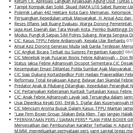
Ketum CIC Apresiasi Langkah Kejaksaan Agung Usut Tuntas
Tampil Kompak dan Solid, Skuad INAFA U10 Sabet Runner-
Polemik Lahan 442 Hektare Kota Garo Memanas, Kelompok Ta
Perjuangkan Kepedulian untuk Masyarakat, H. Arisal Aziz da
Reses Elfanis Jadi Ruang Evaluasi, Warga Dorong Pemerintah
Jaga Aset Daerah dan Tata Wajah Kota, Pemko Bukittinggi D
Modus Pungli di Satpas SIM Polres Subang, Warga Sengaja Dip
CIC: Kasus TPPU Febrie Ardiansyah, Kepala Ular Berhantu
07
Arisal Aziz Dorong Generasi Muda Jadi Garda Terdepan Menjag
CIC Angkat Bicara Terkait Isu Surpres Pergantian Kapolri?
06/
CIC Menelisik Jejak Pusaran Bisnis Febrie Adriansyah – Don 
Status Jaksa Febrie Adriansyah Dicopot Sementara,CIC Desak
Kesempatan Emas! Ditlantas Polda Sumbar Ajak Masyaraka
CIC Siap Dukung Kortastipidkor Polri Hadapi Praperadilan Feb
Reformasi Total Kejaksaan Agung: Belajar dari Skandal Febr
Predator Anak di Pilubang Ditangkap, Kepedulian Perangkat 
CIC Pertanyakan Keberanian Kuntadi Tuntaskan Kasus Febrie
CIC: Anak Febrie Adriansyah Layak Jadi Tersangka dalam Jari
Usai Diperiksa Kejati DKI, Entjik S. Djafar dan Kuseryansyah 
CIC Mencium Aroma Busuk Dalam Kasus TPPU Mantan Jampids
“Law Firm Boxer Group: Silakan Bela Klien, Tapi Jangan Ha
*PERNYATAAN PERS / SIARAN PERS* *LAW FIRM BOXER GROUP*
Menyesatkan dan Pembunuhan Karakter Terhadap H. Agung Nu
M.MM, mengeluarkan pernyataan pers yang sangat tegas menyu