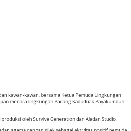
ahi, dan kawan-kawan, bersama Ketua Pemuda Lingkungan
 depan menara lingkungan Padang Kaduduak Payakumbuh
iproduksi oleh Survive Generation dan Aladan Studio.
ap agama dengan silek sebagai aktivitas positif pemuda