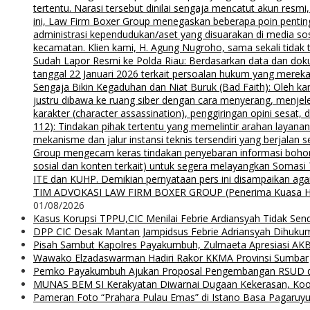
tertentu. Narasi tersebut dinilai sengaja mencatut akun resm
ini, Law Firm Boxer Group menegaskan beberapa poin pentin
administrasi kependudukan/aset yang disuarakan di media s
kecamatan. Klien kami, H. Agung Nugroho, sama sekali tidak 
Sudah Lapor Resmi ke Polda Riau: Berdasarkan data dan doku
tanggal 22 Januari 2026 terkait persoalan hukum yang mereka
Sengaja Bikin Kegaduhan dan Niat Buruk (Bad Faith): Oleh kar
justru dibawa ke ruang siber dengan cara menyerang, menjel
karakter (character assassination), penggiringan opini sesat
112): Tindakan pihak tertentu yang memelintir arahan layana
mekanisme dan jalur instansi teknis tersendiri yang berjalan
Group mengecam keras tindakan penyebaran informasi bohong d
sosial dan konten terkait) untuk segera melayangkan Somas
ITE dan KUHP. Demikian pernyataan pers ini disampaikan agar
TIM ADVOKASI LAW FIRM BOXER GROUP (Penerima Kuasa H. Agung
01/08/2026
Kasus Korupsi TPPU,CIC Menilai Febrie Ardiansyah Tidak Sen
DPP CIC Desak Mantan Jampidsus Febrie Adriansyah Dihuku
Pisah Sambut Kapolres Payakumbuh, Zulmaeta Apresiasi AKB
Wawako Elzadaswarman Hadiri Rakor KKMA Provinsi Sumbar
Pemko Payakumbuh Ajukan Proposal Pengembangan RSUD 
MUNAS BEM SI Kerakyatan Diwarnai Dugaan Kekerasan, Koor
Pameran Foto “Prahara Pulau Emas” di Istano Basa Pagaruyu