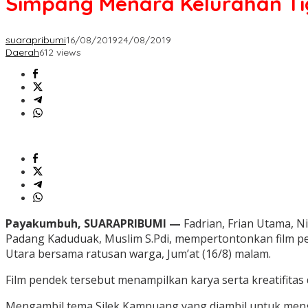
Simpang Menara Kelurahan Ti
suarapribumi
16/08/2019
24/08/2019
Daerah
612 views
Payakumbuh, SUARAPRIBUMI —
Fadrian, Frian Utama, N
Padang Kaduduak, Muslim S.Pdi, mempertontonkan film 
Utara bersama ratusan warga, Jum’at (16/8) malam.
Film pendek tersebut menampilkan karya serta kreatifitas 
Mengambil tema Silek Kampuang yang diambil untuk menga