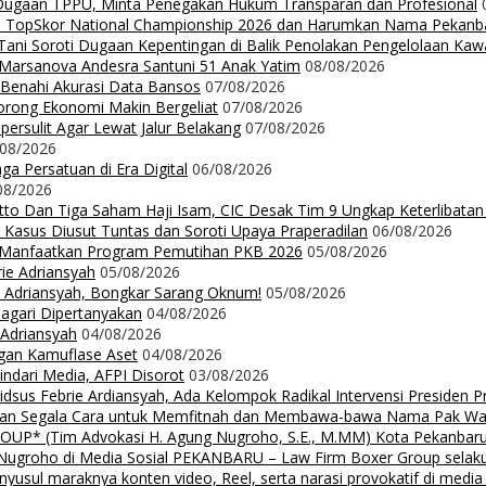
 Dugaan TPPU, Minta Penegakan Hukum Transparan dan Profesional
Up TopSkor National Championship 2026 dan Harumkan Nama Pekanb
ni Soroti Dugaan Kepentingan di Balik Penolakan Pengelolaan Ka
n Marsanova Andesra Santuni 51 Anak Yatim
08/08/2026
 Benahi Akurasi Data Bansos
07/08/2026
orong Ekonomi Makin Bergeliat
07/08/2026
ersulit Agar Lewat Jalur Belakang
07/08/2026
/08/2026
a Persatuan di Era Digital
06/08/2026
08/2026
Ritto Dan Tiga Saham Haji Isam, CIC Desak Tim 9 Ungkap Keterlibatan
 Kasus Diusut Tuntas dan Soroti Upaya Praperadilan
06/08/2026
t Manfaatkan Program Pemutihan PKB 2026
05/08/2026
rie Adriansyah
05/08/2026
ie Adriansyah, Bongkar Sarang Oknum!
05/08/2026
Nagari Dipertanyakan
04/08/2026
 Adriansyah
04/08/2026
ngan Kamuflase Aset
04/08/2026
Hindari Media, AFPI Disorot
03/08/2026
us Febrie Ardiansyah, Ada Kelompok Radikal Intervensi Presiden 
lalkan Segala Cara untuk Memfitnah dan Membawa-bawa Nama Pak Wal
 (Tim Advokasi H. Agung Nugroho, S.E., M.MM) Kota Pekanbaru Pe
groho di Media Sosial PEKANBARU – Law Firm Boxer Group selaku k
sul maraknya konten video, Reel, serta narasi provokatif di media