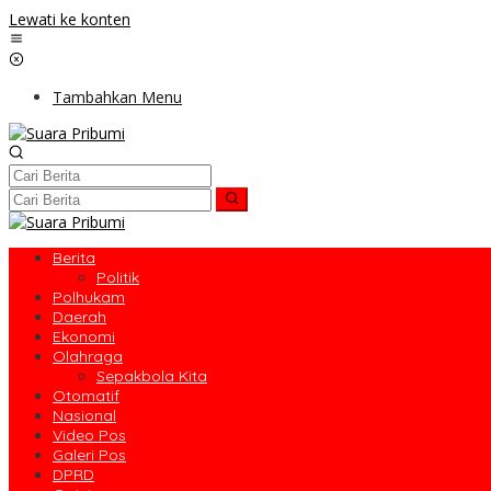
Lewati ke konten
Tambahkan Menu
Berita
Politik
Polhukam
Daerah
Ekonomi
Olahraga
Sepakbola Kita
Otomatif
Nasional
Video Pos
Galeri Pos
DPRD