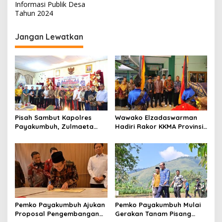
i
Informasi Publik Desa
Tahun 2024
g
a
Jangan Lewatkan
s
i
p
o
s
Pisah Sambut Kapolres
Wawako Elzadaswarman
Payakumbuh, Zulmaeta
Hadiri Rakor KKMA Provinsi
Apresiasi AKBP Ricky
Sumbar
Ricardo atas
Kepemimpinan
Pemko Payakumbuh Ajukan
Pemko Payakumbuh Mulai
Proposal Pengembangan
Gerakan Tanam Pisang