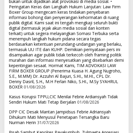
bukan untuk dijadikan alat provokasi di media sosial. •
Peringatan Keras dan Langkah Hukum Lanjutan: Law Firm
Boxer Group mengecam keras tindakan penyebaran
informasi bohong dan penyerangan kehormatan di ruang
publik digital. Kami saat ini tengah mengkaji seluruh bukti
digital (termasuk jejak akun media sosial dan konten
terkait) untuk segera melayangkan Somasi Terbuka serta
menempuh langkah hukum pidana secara tegas
berdasarkan ketentuan perundang-undangan yang berlaku,
termasuk UU ITE dan KUHP. Demikian pernyataan pers ini
disampaikan agar publik tidak terkecoh oleh framing politik
murahan dan informasi menyesatkan yang disebarkan demi
kepentingan sesaat. Hormat Kami, TIM ADVOKASI LAW
FIRM BOXER GROUP (Penerima Kuasa H. Agung Nugroho,
S.E., M.MM) Dr. Azzuhri Al Bajuri, S.HI., M.HI., CPL Dr.
Denny Dasril, S.H., M.H Ferlan Niko, S.HI., M.Sy SYAHRUL
BOXER
01/08/2026
Kasus Korupsi TPPU,CIC Menilai Febrie Ardiansyah Tidak
Sendiri Hukum Mati Tetap Berjalan
01/08/2026
DPP CIC Desak Mantan Jampidsus Febrie Adriansyah
Dihukum Mati Menyusul Penetapan Tersangka Baru
Nurman Herin
31/07/2026
Pisah Sambut Kapolres Payakumbuh, Zulmaeta Apresiasi