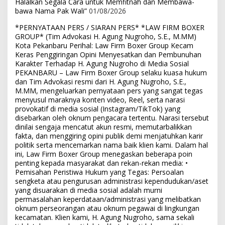
Halalkan Segala Cara untuk Memfitnah dan Membawa-
bawa Nama Pak Wali”
01/08/2026
*PERNYATAAN PERS / SIARAN PERS* *LAW FIRM BOXER
GROUP* (Tim Advokasi H. Agung Nugroho, S.E., M.MM)
Kota Pekanbaru Perihal: Law Firm Boxer Group Kecam
Keras Penggiringan Opini Menyesatkan dan Pembunuhan
Karakter Terhadap H. Agung Nugroho di Media Sosial
PEKANBARU – Law Firm Boxer Group selaku kuasa hukum
dan Tim Advokasi resmi dari H. Agung Nugroho, S.E.,
M.MM, mengeluarkan pernyataan pers yang sangat tegas
menyusul maraknya konten video, Reel, serta narasi
provokatif di media sosial (Instagram/TikTok) yang
disebarkan oleh oknum pengacara tertentu. Narasi tersebut
dinilai sengaja mencatut akun resmi, memutarbalikkan
fakta, dan menggiring opini publik demi menjatuhkan karir
politik serta mencemarkan nama baik klien kami. Dalam hal
ini, Law Firm Boxer Group menegaskan beberapa poin
penting kepada masyarakat dan rekan-rekan media: •
Pemisahan Peristiwa Hukum yang Tegas: Persoalan
sengketa atau pengurusan administrasi kependudukan/aset
yang disuarakan di media sosial adalah murni
permasalahan keperdataan/administrasi yang melibatkan
oknum perseorangan atau oknum pegawai di lingkungan
kecamatan. Klien kami, H. Agung Nugroho, sama sekali