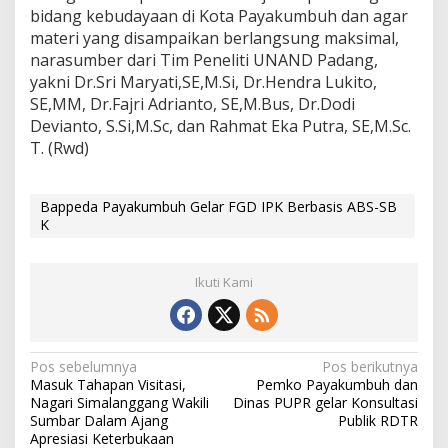
bidang kebudayaan di Kota Payakumbuh dan agar
materi yang disampaikan berlangsung maksimal,
narasumber dari Tim Peneliti UNAND Padang,
yakni Dr.Sri Maryati,SE,M.Si, Dr.Hendra Lukito,
SE,MM, Dr.Fajri Adrianto, SE,M.Bus, Dr.Dodi
Devianto, S.Si,M.Sc, dan Rahmat Eka Putra, SE,M.Sc.
T. (Rwd)
Bappeda Payakumbuh Gelar FGD IPK Berbasis ABS-SB
K
Ikuti Kami
N
Pos sebelumnya
Pos berikutnya
Masuk Tahapan Visitasi,
Pemko Payakumbuh dan
a
Nagari Simalanggang Wakili
Dinas PUPR gelar Konsultasi
v
Sumbar Dalam Ajang
Publik RDTR
Apresiasi Keterbukaan