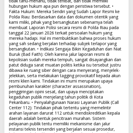
tidak tahu-menahu, tidak terlibat, dan tidak memiliki
hubungan hukum apa pun dengan peristiwa tersebut. •
Fakta Hukum: Mereka Sendiri yang Sudah Lapor Resmi ke
Polda Riau: Berdasarkan data dan dokumen otentik yang
kami miliki, pihak yang bersangkutan sebenarnya telah
membuat Laporan Polisi secara resmi di Polda Riau pada
tanggal 22 Januari 2026 terkait persoalan hukum yang
mereka hadapi. Hal ini membuktikan bahwa proses hukum
yang sah sedang berjalan terhadap subjek terlapor yang
bersangkutan. • Indikasi Sengaja Bikin Kegaduhan dan Niat
Buruk (Bad Faith): Oleh karena jalur laporan resmi di
kepolisian sudah mereka tempuh, sangat disayangkan dan
patut diduga sarat muatan politis ketika isu tersebut justru
dibawa ke ruang siber dengan cara menyerang, menjelek-
jelekkan, serta melakukan tagging provokatif kepada akun
resmi klien kami. Tindakan ini murni merupakan upaya
pembunuhan karakter (character assassination),
penggiringan opini sesat, dan upaya menciptakan
kegaduhan publik menjelang tahun politik di Kota
Pekanbaru. • Penyalahgunaan Narasi Layanan Publik (Call
Center 112): Tindakan pihak tertentu yang memelintir
arahan layanan darurat 112 untuk mendiskreditkan kepala
daerah adalah bentuk pencitraan murahan. Sistem
pelayanan publik tentu memiliki mekanisme dan jalur
instansi teknis tersendiri yang berjalan sesuai prosedur,