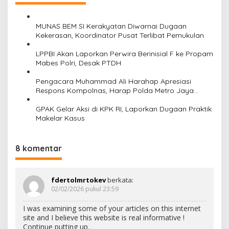
g
a
s
MUNAS BEM SI Kerakyatan Diwarnai Dugaan
Kekerasan, Koordinator Pusat Terlibat Pemukulan
i
LPPBI Akan Laporkan Perwira Berinisial F ke Propam
p
Mabes Polri, Desak PTDH
o
Pengacara Muhammad Ali Harahap Apresiasi
s
Respons Kompolnas, Harap Polda Metro Jaya
Segera Berikan Kepastian Hukum
GPAK Gelar Aksi di KPK RI, Laporkan Dugaan Praktik
Makelar Kasus
8 komentar
fdertolmrtokev
berkata:
02/02/2026 pukul 23:59
I was examining some of your articles on this internet
site and I believe this website is real informative !
Continue putting up.