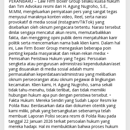
PEKANBARU – Law Firm Boxer Group selaku kuasa hukum
dan Tim Advokasi resmi dari H. Agung Nugroho, S.E.,
M.MM, mengeluarkan pernyataan pers yang sangat tegas
menyusul maraknya konten video, Reel, serta narasi
provokatif di media sosial (Instagram/TikTok) yang
disebarkan oleh oknum pengacara tertentu. Narasi tersebut
dinilai sengaja mencatut akun resmi, memutarbalikkan
fakta, dan menggiring opini publik demi menjatuhkan karir
politik serta mencemarkan nama baik klien kami. Dalam hal
ini, Law Firm Boxer Group menegaskan beberapa poin
penting kepada masyarakat dan rekan-rekan media: •
Pemisahan Peristiwa Hukum yang Tegas: Persoalan
sengketa atau pengurusan administrasi kependudukan/aset
yang disuarakan di media sosial adalah murni
permasalahan keperdataan/administrasi yang melibatkan
oknum perseorangan atau oknum pegawai di lingkungan
kecamatan. Klien kami, H. Agung Nugroho, sama sekali
tidak tahu-menahu, tidak terlibat, dan tidak memiliki
hubungan hukum apa pun dengan peristiwa tersebut. •
Fakta Hukum: Mereka Sendiri yang Sudah Lapor Resmi ke
Polda Riau: Berdasarkan data dan dokumen otentik yang
kami miliki, pihak yang bersangkutan sebenarnya telah
membuat Laporan Polisi secara resmi di Polda Riau pada
tanggal 22 Januari 2026 terkait persoalan hukum yang
mereka hadapi. Hal ini membuktikan bahwa proses hukum