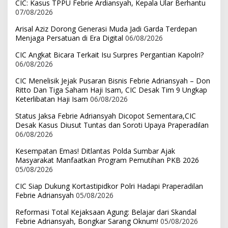
CIC: Kasus TPPU Febrie Ardiansyah, Kepala Ular Berhantu
07/08/2026
Arisal Aziz Dorong Generasi Muda Jadi Garda Terdepan
Menjaga Persatuan di Era Digital
06/08/2026
CIC Angkat Bicara Terkait Isu Surpres Pergantian Kapolri?
06/08/2026
CIC Menelisik Jejak Pusaran Bisnis Febrie Adriansyah – Don
Ritto Dan Tiga Saham Haji Isam, CIC Desak Tim 9 Ungkap
Keterlibatan Haji Isam
06/08/2026
Status Jaksa Febrie Adriansyah Dicopot Sementara,CIC
Desak Kasus Diusut Tuntas dan Soroti Upaya Praperadilan
06/08/2026
Kesempatan Emas! Ditlantas Polda Sumbar Ajak
Masyarakat Manfaatkan Program Pemutihan PKB 2026
05/08/2026
CIC Siap Dukung Kortastipidkor Polri Hadapi Praperadilan
Febrie Adriansyah
05/08/2026
Reformasi Total Kejaksaan Agung: Belajar dari Skandal
Febrie Adriansyah, Bongkar Sarang Oknum!
05/08/2026