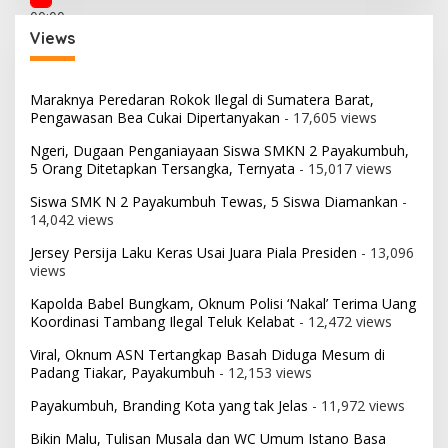
00:00
00:00
Views
02:21
Maraknya Peredaran Rokok Ilegal di Sumatera Barat,
Pengawasan Bea Cukai Dipertanyakan
- 17,605 views
Ngeri, Dugaan Penganiayaan Siswa SMKN 2 Payakumbuh,
5 Orang Ditetapkan Tersangka, Ternyata
- 15,017 views
Siswa SMK N 2 Payakumbuh Tewas, 5 Siswa Diamankan
-
14,042 views
Jersey Persija Laku Keras Usai Juara Piala Presiden
- 13,096
views
Kapolda Babel Bungkam, Oknum Polisi ‘Nakal’ Terima Uang
Koordinasi Tambang Ilegal Teluk Kelabat
- 12,472 views
Viral, Oknum ASN Tertangkap Basah Diduga Mesum di
Padang Tiakar, Payakumbuh
- 12,153 views
Payakumbuh, Branding Kota yang tak Jelas
- 11,972 views
Bikin Malu, Tulisan Musala dan WC Umum Istano Basa