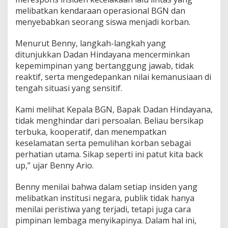
B
melibatkan kendaraan operasional BGN dan
e
menyebabkan seorang siswa menjadi korban.
r
t
Menurut Benny, langkah-langkah yang
a
n
ditunjukkan Dadan Hindayana mencerminkan
g
kepemimpinan yang bertanggung jawab, tidak
g
reaktif, serta mengedepankan nilai kemanusiaan di
u
tengah situasi yang sensitif.
n
g
J
Kami melihat Kepala BGN, Bapak Dadan Hindayana,
a
tidak menghindar dari persoalan. Beliau bersikap
w
terbuka, kooperatif, dan menempatkan
a
keselamatan serta pemulihan korban sebagai
b
perhatian utama. Sikap seperti ini patut kita back
U
s
up,” ujar Benny Ario.
a
i
Benny menilai bahwa dalam setiap insiden yang
I
melibatkan institusi negara, publik tidak hanya
n
menilai peristiwa yang terjadi, tetapi juga cara
s
i
pimpinan lembaga menyikapinya. Dalam hal ini,
d