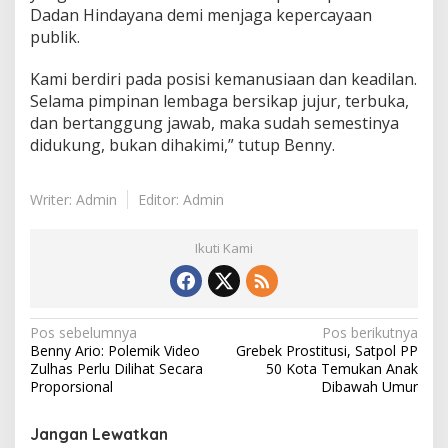
Dadan Hindayana demi menjaga kepercayaan
publik.
Kami berdiri pada posisi kemanusiaan dan keadilan.
Selama pimpinan lembaga bersikap jujur, terbuka,
dan bertanggung jawab, maka sudah semestinya
didukung, bukan dihakimi,” tutup Benny.
Writer: Admin
Editor: Admin
Ikuti Kami
N
Pos sebelumnya
Pos berikutnya
Benny Ario: Polemik Video
Grebek Prostitusi, Satpol PP
a
Zulhas Perlu Dilihat Secara
50 Kota Temukan Anak
v
Proporsional
Dibawah Umur
i
Jangan Lewatkan