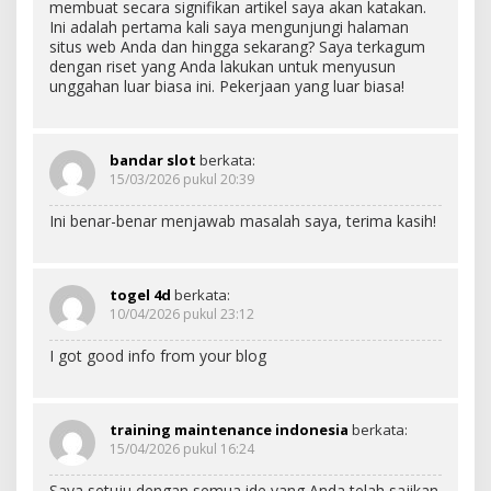
membuat secara signifikan artikel saya akan katakan.
Ini adalah pertama kali saya mengunjungi halaman
situs web Anda dan hingga sekarang? Saya terkagum
dengan riset yang Anda lakukan untuk menyusun
unggahan luar biasa ini. Pekerjaan yang luar biasa!
bandar slot
berkata:
15/03/2026 pukul 20:39
Ini benar-benar menjawab masalah saya, terima kasih!
togel 4d
berkata:
10/04/2026 pukul 23:12
I got good info from your blog
training maintenance indonesia
berkata:
15/04/2026 pukul 16:24
Saya setuju dengan semua ide yang Anda telah sajikan