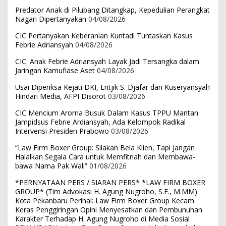
Predator Anak di Pilubang Ditangkap, Kepedulian Perangkat
Nagari Dipertanyakan
04/08/2026
CIC Pertanyakan Keberanian Kuntadi Tuntaskan Kasus
Febrie Adriansyah
04/08/2026
CIC: Anak Febrie Adriansyah Layak Jadi Tersangka dalam
Jaringan Kamuflase Aset
04/08/2026
Usai Diperiksa Kejati DKI, Entjik S. Djafar dan Kuseryansyah
Hindari Media, AFPI Disorot
03/08/2026
CIC Mencium Aroma Busuk Dalam Kasus TPPU Mantan
Jampidsus Febrie Ardiansyah, Ada Kelompok Radikal
Intervensi Presiden Prabowo
03/08/2026
“Law Firm Boxer Group: Silakan Bela Klien, Tapi Jangan
Halalkan Segala Cara untuk Memfitnah dan Membawa-
bawa Nama Pak Wali”
01/08/2026
*PERNYATAAN PERS / SIARAN PERS* *LAW FIRM BOXER
GROUP* (Tim Advokasi H. Agung Nugroho, S.E., M.MM)
Kota Pekanbaru Perihal: Law Firm Boxer Group Kecam
Keras Penggiringan Opini Menyesatkan dan Pembunuhan
Karakter Terhadap H. Agung Nugroho di Media Sosial