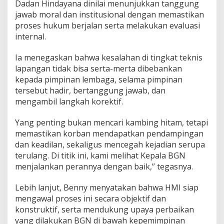
Dadan Hindayana dinilai menunjukkan tanggung
e
jawab moral dan institusional dengan memastikan
n
proses hukum berjalan serta melakukan evaluasi
K
e
internal.
c
e
Ia menegaskan bahwa kesalahan di tingkat teknis
l
lapangan tidak bisa serta-merta dibebankan
a
kepada pimpinan lembaga, selama pimpinan
k
a
tersebut hadir, bertanggung jawab, dan
a
mengambil langkah korektif.
n
Yang penting bukan mencari kambing hitam, tetapi
memastikan korban mendapatkan pendampingan
dan keadilan, sekaligus mencegah kejadian serupa
terulang. Di titik ini, kami melihat Kepala BGN
menjalankan perannya dengan baik,” tegasnya.
Lebih lanjut, Benny menyatakan bahwa HMI siap
mengawal proses ini secara objektif dan
konstruktif, serta mendukung upaya perbaikan
yang dilakukan BGN di bawah kepemimpinan