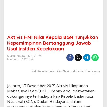
a
B
G
N
T
u
n
j
Aktivis HMI Nilai Kepala BGN Tunjukkan
u
k
Kepemimpinan Bertanggung Jawab
k
Usai Insiden Kecelakaan
a
n
Suara Pribumi
17/12/2025
K
Nasional
1,577 Views
e
p
Ket: Kepala Badan Gizi Nasional Dadan Hindayana
e
m
i
m
Jakarta, 17 Desember 2025 Aktivis Himpunan
p
Mahasiswa Islam (HMI), Benny Ario, menyatakan
i
dukungannya terhadap sikap Kepala Badan Gizi
n
Nasional (BGN), Dadan Hindayana, dalam
a
n
merespons insiden kecelakaan lalu lintas yang