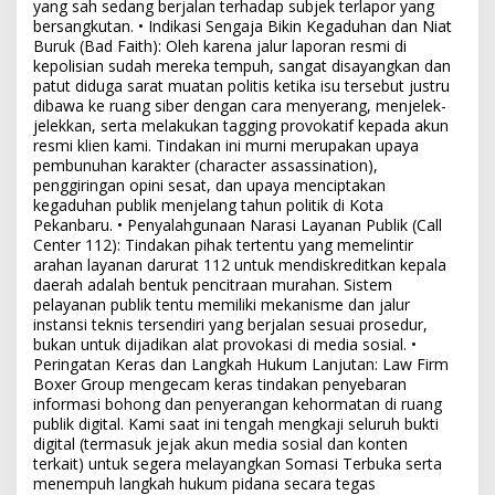
yang sah sedang berjalan terhadap subjek terlapor yang
bersangkutan. • Indikasi Sengaja Bikin Kegaduhan dan Niat
Buruk (Bad Faith): Oleh karena jalur laporan resmi di
kepolisian sudah mereka tempuh, sangat disayangkan dan
patut diduga sarat muatan politis ketika isu tersebut justru
dibawa ke ruang siber dengan cara menyerang, menjelek-
jelekkan, serta melakukan tagging provokatif kepada akun
resmi klien kami. Tindakan ini murni merupakan upaya
pembunuhan karakter (character assassination),
penggiringan opini sesat, dan upaya menciptakan
kegaduhan publik menjelang tahun politik di Kota
Pekanbaru. • Penyalahgunaan Narasi Layanan Publik (Call
Center 112): Tindakan pihak tertentu yang memelintir
arahan layanan darurat 112 untuk mendiskreditkan kepala
daerah adalah bentuk pencitraan murahan. Sistem
pelayanan publik tentu memiliki mekanisme dan jalur
instansi teknis tersendiri yang berjalan sesuai prosedur,
bukan untuk dijadikan alat provokasi di media sosial. •
Peringatan Keras dan Langkah Hukum Lanjutan: Law Firm
Boxer Group mengecam keras tindakan penyebaran
informasi bohong dan penyerangan kehormatan di ruang
publik digital. Kami saat ini tengah mengkaji seluruh bukti
digital (termasuk jejak akun media sosial dan konten
terkait) untuk segera melayangkan Somasi Terbuka serta
menempuh langkah hukum pidana secara tegas