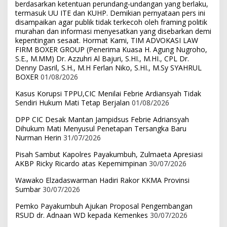
berdasarkan ketentuan perundang-undangan yang berlaku,
termasuk UU ITE dan KUHP. Demikian pernyataan pers ini
disampaikan agar publik tidak terkecoh oleh framing politik
murahan dan informasi menyesatkan yang disebarkan demi
kepentingan sesaat. Hormat Kami, TIM ADVOKASI LAW
FIRM BOXER GROUP (Penerima Kuasa H. Agung Nugroho,
S.E., M.MM) Dr. Azzuhri Al Bajuri, S.HI., M.HI., CPL Dr.
Denny Dasril, S.H., M.H Ferlan Niko, S.HI., M.Sy SYAHRUL
BOXER
01/08/2026
Kasus Korupsi TPPU,CIC Menilai Febrie Ardiansyah Tidak
Sendiri Hukum Mati Tetap Berjalan
01/08/2026
DPP CIC Desak Mantan Jampidsus Febrie Adriansyah
Dihukum Mati Menyusul Penetapan Tersangka Baru
Nurman Herin
31/07/2026
Pisah Sambut Kapolres Payakumbuh, Zulmaeta Apresiasi
AKBP Ricky Ricardo atas Kepemimpinan
30/07/2026
Wawako Elzadaswarman Hadiri Rakor KKMA Provinsi
Sumbar
30/07/2026
Pemko Payakumbuh Ajukan Proposal Pengembangan
RSUD dr. Adnaan WD kepada Kemenkes
30/07/2026