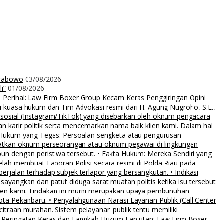
Prabowo
03/08/2026
i”
01/08/2026
rihal: Law Firm Boxer Group Kecam Keras Penggiringan Opini
uasa hukum dan Tim Advokasi resmi dari H. Agung Nugroho, S.E.,
 sosial (Instagram/TikTok) yang disebarkan oleh oknum pengacara
an karir politik serta mencemarkan nama baik klien kami. Dalam hal
 Hukum yang Tegas: Persoalan sengketa atau pengurusan
ibatkan oknum perseorangan atau oknum pegawai di lingkungan
pun dengan peristiwa tersebut. • Fakta Hukum: Mereka Sendiri yang
elah membuat Laporan Polisi secara resmi di Polda Riau pada
rjalan terhadap subjek terlapor yang bersangkutan. • Indikasi
sayangkan dan patut diduga sarat muatan politis ketika isu tersebut
klien kami. Tindakan ini murni merupakan upaya pembunuhan
Kota Pekanbaru. • Penyalahgunaan Narasi Layanan Publik (Call Center
citraan murahan. Sistem pelayanan publik tentu memiliki
al. • Peringatan Keras dan Langkah Hukum Lanjutan: Law Firm Boxer