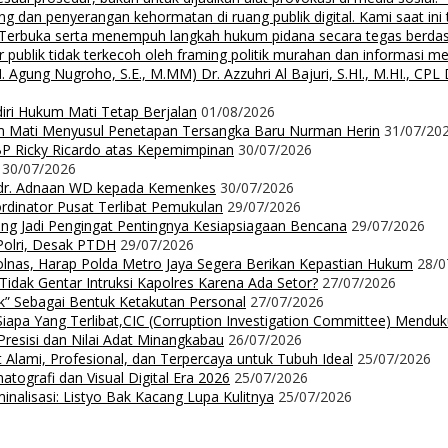
an penyerangan kehormatan di ruang publik digital. Kami saat ini te
i Terbuka serta menempuh langkah hukum pidana secara tegas berd
 publik tidak terkecoh oleh framing politik murahan dan informasi 
 Nugroho, S.E., M.MM) Dr. Azzuhri Al Bajuri, S.HI., M.HI., CPL Dr
diri Hukum Mati Tetap Berjalan
01/08/2026
m Mati Menyusul Penetapan Tersangka Baru Nurman Herin
31/07/20
P Ricky Ricardo atas Kepemimpinan
30/07/2026
30/07/2026
dr. Adnaan WD kepada Kemenkes
30/07/2026
dinator Pusat Terlibat Pemukulan
29/07/2026
ng Jadi Pengingat Pentingnya Kesiapsiagaan Bencana
29/07/2026
Polri, Desak PTDH
29/07/2026
nas, Harap Polda Metro Jaya Segera Berikan Kepastian Hukum
28/0
 Tidak Gentar Intruksi Kapolres Karena Ada Setor?
27/07/2026
ak” Sebagai Bentuk Ketakutan Personal
27/07/2026
iapa Yang Terlibat,CIC (Corruption Investigation Committee) Mendu
resisi dan Nilai Adat Minangkabau
26/07/2026
 Alami, Profesional, dan Terpercaya untuk Tubuh Ideal
25/07/2026
ografi dan Visual Digital Era 2026
25/07/2026
nalisasi: Listyo Bak Kacang Lupa Kulitnya
25/07/2026