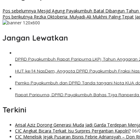
Pos sebelumnya
Mesjid Agung Payakumbuh Batal Dibangun Tahun
Pos berikutnya
Rezka Oktoberia: Mulyadi-Ali Mukhni Paling Tepat 
Jangan Lewatkan
DPRD Payakumbuh Rapat Paripurna LKPj Tahun Anggaran 
HUT ke-14 NasDem, Anggota DPRD Payakumbuh Fraksi NasD
Pemko Payakumbuh dan DPRD Tanda tangani Nota KUA d
Rapat Paripurna, DPRD Payakumbuh Bahas Tiga Ranperda 
Terkini
Arisal Aziz Dorong Generasi Muda Jadi Garda Terdepan Menjag
CIC Angkat Bicara Terkait Isu Surpres Pergantian Kapolri?
06/
CIC Menelisik Jejak Pusaran Bisnis Febrie Adriansyah – Don 