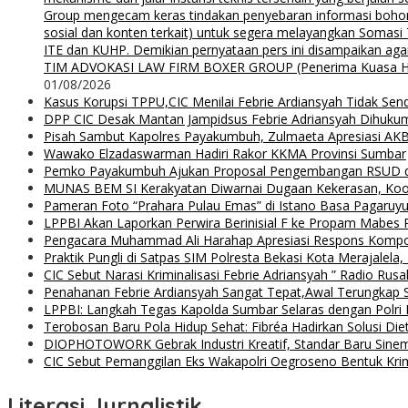
Group mengecam keras tindakan penyebaran informasi bohong d
sosial dan konten terkait) untuk segera melayangkan Somas
ITE dan KUHP. Demikian pernyataan pers ini disampaikan agar
TIM ADVOKASI LAW FIRM BOXER GROUP (Penerima Kuasa H. Agung
01/08/2026
Kasus Korupsi TPPU,CIC Menilai Febrie Ardiansyah Tidak Sen
DPP CIC Desak Mantan Jampidsus Febrie Adriansyah Dihuku
Pisah Sambut Kapolres Payakumbuh, Zulmaeta Apresiasi AKB
Wawako Elzadaswarman Hadiri Rakor KKMA Provinsi Sumbar
Pemko Payakumbuh Ajukan Proposal Pengembangan RSUD 
MUNAS BEM SI Kerakyatan Diwarnai Dugaan Kekerasan, Koor
Pameran Foto “Prahara Pulau Emas” di Istano Basa Pagaruyu
LPPBI Akan Laporkan Perwira Berinisial F ke Propam Mabes 
Pengacara Muhammad Ali Harahap Apresiasi Respons Kompol
Praktik Pungli di Satpas SIM Polresta Bekasi Kota Merajalela,
CIC Sebut Narasi Kriminalisasi Febrie Adriansyah ” Radio Rus
Penahanan Febrie Ardiansyah Sangat Tepat,Awal Terungkap S
LPPBI: Langkah Tegas Kapolda Sumbar Selaras dengan Polri P
Terobosan Baru Pola Hidup Sehat: Fibréa Hadirkan Solusi Diet
DIOPHOTOWORK Gebrak Industri Kreatif, Standar Baru Sinemat
CIC Sebut Pemanggilan Eks Wakapolri Oegroseno Bentuk Krimi
Literasi Jurnalistik