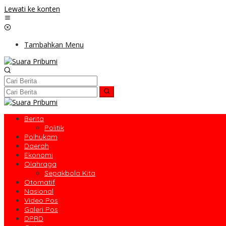
Lewati ke konten
Tambahkan Menu
Berita
Politik
Polhukam
Daerah
Ekonomi
Olahraga
Sepakbola Kita
Otomatif
Nasional
Video Pos
Galeri Pos
DPRD