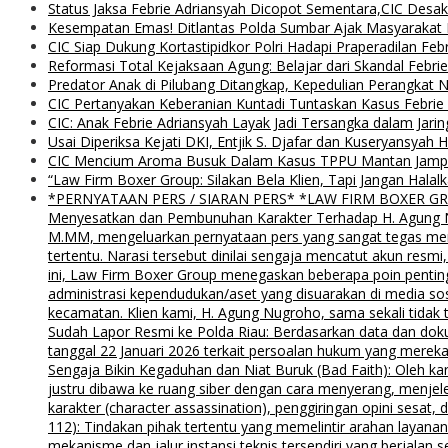
Status Jaksa Febrie Adriansyah Dicopot Sementara,CIC Desak
Kesempatan Emas! Ditlantas Polda Sumbar Ajak Masyaraka
CIC Siap Dukung Kortastipidkor Polri Hadapi Praperadilan Feb
Reformasi Total Kejaksaan Agung: Belajar dari Skandal Febr
Predator Anak di Pilubang Ditangkap, Kepedulian Perangkat 
CIC Pertanyakan Keberanian Kuntadi Tuntaskan Kasus Febrie
CIC: Anak Febrie Adriansyah Layak Jadi Tersangka dalam Jari
Usai Diperiksa Kejati DKI, Entjik S. Djafar dan Kuseryansyah 
CIC Mencium Aroma Busuk Dalam Kasus TPPU Mantan Jampids
“Law Firm Boxer Group: Silakan Bela Klien, Tapi Jangan Ha
*PERNYATAAN PERS / SIARAN PERS* *LAW FIRM BOXER GROUP*
Menyesatkan dan Pembunuhan Karakter Terhadap H. Agung Nu
M.MM, mengeluarkan pernyataan pers yang sangat tegas menyu
tertentu. Narasi tersebut dinilai sengaja mencatut akun resm
ini, Law Firm Boxer Group menegaskan beberapa poin pentin
administrasi kependudukan/aset yang disuarakan di media s
kecamatan. Klien kami, H. Agung Nugroho, sama sekali tidak 
Sudah Lapor Resmi ke Polda Riau: Berdasarkan data dan doku
tanggal 22 Januari 2026 terkait persoalan hukum yang mereka
Sengaja Bikin Kegaduhan dan Niat Buruk (Bad Faith): Oleh kar
justru dibawa ke ruang siber dengan cara menyerang, menjel
karakter (character assassination), penggiringan opini sesat
112): Tindakan pihak tertentu yang memelintir arahan layana
mekanisme dan jalur instansi teknis tersendiri yang berjalan