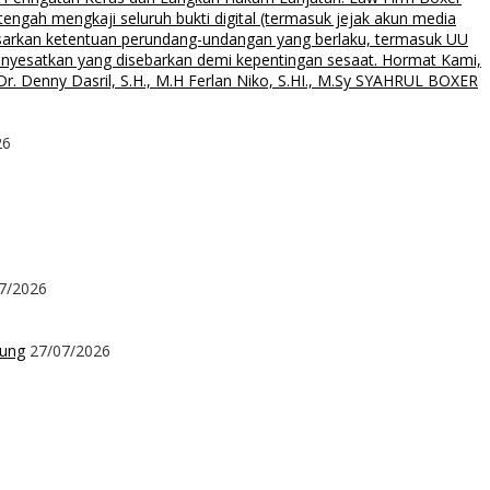
ngah mengkaji seluruh bukti digital (termasuk jejak akun media
asarkan ketentuan perundang-undangan yang berlaku, termasuk UU
menyesatkan yang disebarkan demi kepentingan sesaat. Hormat Kami,
. Denny Dasril, S.H., M.H Ferlan Niko, S.HI., M.Sy SYAHRUL BOXER
26
7/2026
kung
27/07/2026