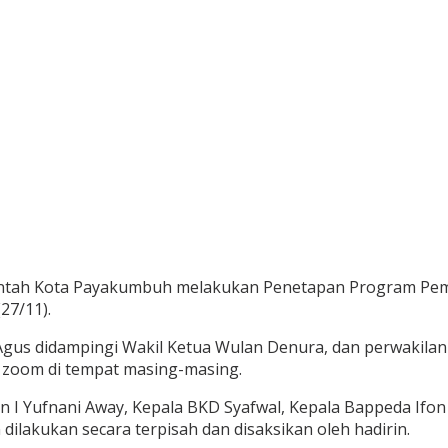
tah Kota Payakumbuh melakukan Penetapan Program Pem
27/11).
Agus didampingi Wakil Ketua Wulan Denura, dan perwakilan
i zoom di tempat masing-masing.
en I Yufnani Away, Kepala BKD Syafwal, Kepala Bappeda Ifon 
ilakukan secara terpisah dan disaksikan oleh hadirin.