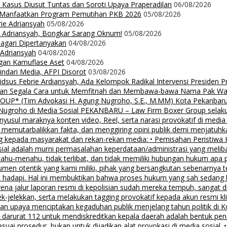
 Kasus Diusut Tuntas dan Soroti Upaya Praperadilan
06/08/2026
t Manfaatkan Program Pemutihan PKB 2026
05/08/2026
rie Adriansyah
05/08/2026
ie Adriansyah, Bongkar Sarang Oknum!
05/08/2026
Nagari Dipertanyakan
04/08/2026
 Adriansyah
04/08/2026
ngan Kamuflase Aset
04/08/2026
Hindari Media, AFPI Disorot
03/08/2026
us Febrie Ardiansyah, Ada Kelompok Radikal Intervensi Presiden 
lalkan Segala Cara untuk Memfitnah dan Membawa-bawa Nama Pak Wal
 (Tim Advokasi H. Agung Nugroho, S.E., M.MM) Kota Pekanbaru Pe
groho di Media Sosial PEKANBARU – Law Firm Boxer Group selaku k
sul maraknya konten video, Reel, serta narasi provokatif di media
i, memutarbalikkan fakta, dan menggiring opini publik demi menjatuhk
g kepada masyarakat dan rekan-rekan media: • Pemisahan Peristiwa
osial adalah murni permasalahan keperdataan/administrasi yang mel
tahu-menahu, tidak terlibat, dan tidak memiliki hubungan hukum apa 
men otentik yang kami miliki, pihak yang bersangkutan sebenarnya t
 hadapi. Hal ini membuktikan bahwa proses hukum yang sah sedang be
ena jalur laporan resmi di kepolisian sudah mereka tempuh, sangat di
ek-jelekkan, serta melakukan tagging provokatif kepada akun resmi 
, dan upaya menciptakan kegaduhan publik menjelang tahun politik di 
n darurat 112 untuk mendiskreditkan kepala daerah adalah bentuk pen
 sesuai prosedur, bukan untuk dijadikan alat provokasi di media sosi