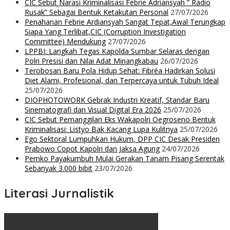
CIC Sebut Narasi Kriminalisasi Febrie Adriansyah ” Radio
Rusak” Sebagai Bentuk Ketakutan Personal
27/07/2026
Penahanan Febrie Ardiansyah Sangat Tepat,Awal Terungkap
Siapa Yang Terlibat,CIC (Corruption Investigation
Committee) Mendukung
27/07/2026
LPPBI: Langkah Tegas Kapolda Sumbar Selaras dengan
Polri Presisi dan Nilai Adat Minangkabau
26/07/2026
Terobosan Baru Pola Hidup Sehat: Fibréa Hadirkan Solusi
Diet Alami, Profesional, dan Terpercaya untuk Tubuh Ideal
25/07/2026
DIOPHOTOWORK Gebrak Industri Kreatif, Standar Baru
Sinematografi dan Visual Digital Era 2026
25/07/2026
CIC Sebut Pemanggilan Eks Wakapolri Oegroseno Bentuk
Kriminalisasi: Listyo Bak Kacang Lupa Kulitnya
25/07/2026
Ego Sektoral Lumpuhkan Hukum, DPP CIC Desak Presiden
Prabowo Copot Kapolri dan Jaksa Agung
24/07/2026
Pemko Payakumbuh Mulai Gerakan Tanam Pisang Serentak
Sebanyak 3.000 bibit
23/07/2026
Literasi Jurnalistik