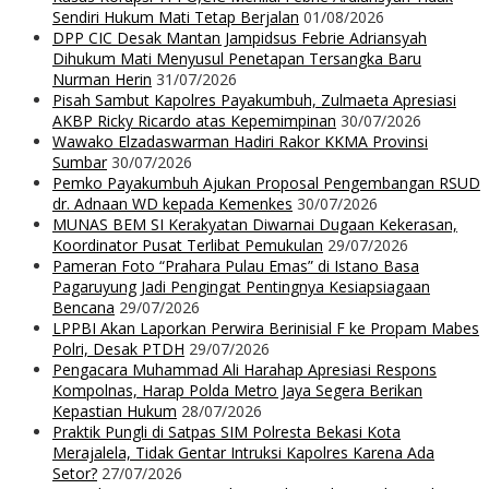
Sendiri Hukum Mati Tetap Berjalan
01/08/2026
DPP CIC Desak Mantan Jampidsus Febrie Adriansyah
Dihukum Mati Menyusul Penetapan Tersangka Baru
Nurman Herin
31/07/2026
Pisah Sambut Kapolres Payakumbuh, Zulmaeta Apresiasi
AKBP Ricky Ricardo atas Kepemimpinan
30/07/2026
Wawako Elzadaswarman Hadiri Rakor KKMA Provinsi
Sumbar
30/07/2026
Pemko Payakumbuh Ajukan Proposal Pengembangan RSUD
dr. Adnaan WD kepada Kemenkes
30/07/2026
MUNAS BEM SI Kerakyatan Diwarnai Dugaan Kekerasan,
Koordinator Pusat Terlibat Pemukulan
29/07/2026
Pameran Foto “Prahara Pulau Emas” di Istano Basa
Pagaruyung Jadi Pengingat Pentingnya Kesiapsiagaan
Bencana
29/07/2026
LPPBI Akan Laporkan Perwira Berinisial F ke Propam Mabes
Polri, Desak PTDH
29/07/2026
Pengacara Muhammad Ali Harahap Apresiasi Respons
Kompolnas, Harap Polda Metro Jaya Segera Berikan
Kepastian Hukum
28/07/2026
Praktik Pungli di Satpas SIM Polresta Bekasi Kota
Merajalela, Tidak Gentar Intruksi Kapolres Karena Ada
Setor?
27/07/2026