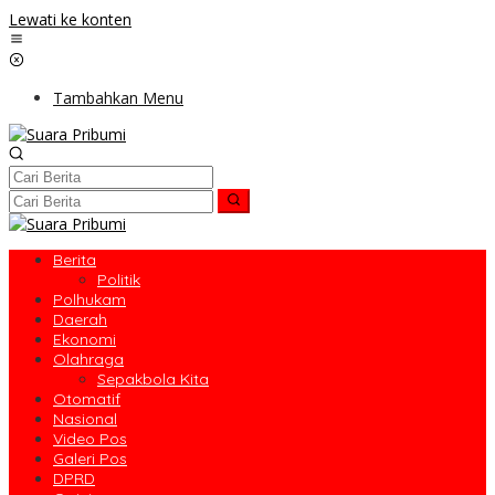
Lewati ke konten
Tambahkan Menu
Berita
Politik
Polhukam
Daerah
Ekonomi
Olahraga
Sepakbola Kita
Otomatif
Nasional
Video Pos
Galeri Pos
DPRD