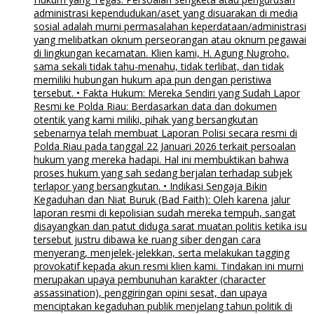
administrasi kependudukan/aset yang disuarakan di media
sosial adalah murni permasalahan keperdataan/administrasi
yang melibatkan oknum perseorangan atau oknum pegawai
di lingkungan kecamatan. Klien kami, H. Agung Nugroho,
sama sekali tidak tahu-menahu, tidak terlibat, dan tidak
memiliki hubungan hukum apa pun dengan peristiwa
tersebut. • Fakta Hukum: Mereka Sendiri yang Sudah Lapor
Resmi ke Polda Riau: Berdasarkan data dan dokumen
otentik yang kami miliki, pihak yang bersangkutan
sebenarnya telah membuat Laporan Polisi secara resmi di
Polda Riau pada tanggal 22 Januari 2026 terkait persoalan
hukum yang mereka hadapi. Hal ini membuktikan bahwa
proses hukum yang sah sedang berjalan terhadap subjek
terlapor yang bersangkutan. • Indikasi Sengaja Bikin
Kegaduhan dan Niat Buruk (Bad Faith): Oleh karena jalur
laporan resmi di kepolisian sudah mereka tempuh, sangat
disayangkan dan patut diduga sarat muatan politis ketika isu
tersebut justru dibawa ke ruang siber dengan cara
menyerang, menjelek-jelekkan, serta melakukan tagging
provokatif kepada akun resmi klien kami. Tindakan ini murni
merupakan upaya pembunuhan karakter (character
assassination), penggiringan opini sesat, dan upaya
menciptakan kegaduhan publik menjelang tahun politik di