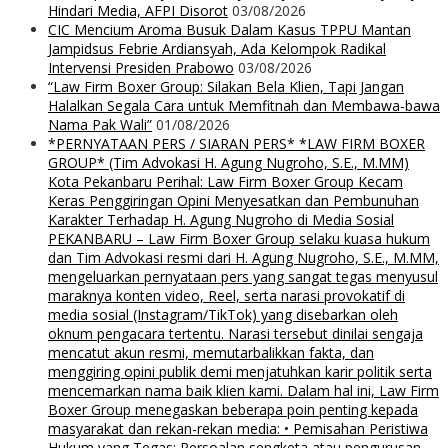
Hindari Media, AFPI Disorot
03/08/2026
CIC Mencium Aroma Busuk Dalam Kasus TPPU Mantan
Jampidsus Febrie Ardiansyah, Ada Kelompok Radikal
Intervensi Presiden Prabowo
03/08/2026
“Law Firm Boxer Group: Silakan Bela Klien, Tapi Jangan
Halalkan Segala Cara untuk Memfitnah dan Membawa-bawa
Nama Pak Wali”
01/08/2026
*PERNYATAAN PERS / SIARAN PERS* *LAW FIRM BOXER
GROUP* (Tim Advokasi H. Agung Nugroho, S.E., M.MM)
Kota Pekanbaru Perihal: Law Firm Boxer Group Kecam
Keras Penggiringan Opini Menyesatkan dan Pembunuhan
Karakter Terhadap H. Agung Nugroho di Media Sosial
PEKANBARU – Law Firm Boxer Group selaku kuasa hukum
dan Tim Advokasi resmi dari H. Agung Nugroho, S.E., M.MM,
mengeluarkan pernyataan pers yang sangat tegas menyusul
maraknya konten video, Reel, serta narasi provokatif di
media sosial (Instagram/TikTok) yang disebarkan oleh
oknum pengacara tertentu. Narasi tersebut dinilai sengaja
mencatut akun resmi, memutarbalikkan fakta, dan
menggiring opini publik demi menjatuhkan karir politik serta
mencemarkan nama baik klien kami. Dalam hal ini, Law Firm
Boxer Group menegaskan beberapa poin penting kepada
masyarakat dan rekan-rekan media: • Pemisahan Peristiwa
Hukum yang Tegas: Persoalan sengketa atau pengurusan