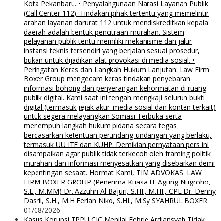
Kota Pekanbaru. • Penyalahgunaan Narasi Layanan Publik
(Call Center 112): Tindakan pihak tertentu yang memelintir
arahan layanan darurat 112 untuk mendiskreditkan kepala
daerah adalah bentuk pencitraan murahan. Sistem
pelayanan publik tentu memiliki mekanisme dan jalur
instansi teknis tersendiri yang berjalan sesuai prosedur,
bukan untuk dijadikan alat provokasi di media sosial. •
Peringatan Keras dan Langkah Hukum Lanjutan: Law Firm
Boxer Group mengecam keras tindakan penyebaran
informasi bohong dan penyerangan kehormatan di ruang
publik digital. Kami saat ini tengah mengkaji seluruh bukti
digital (termasuk jejak akun media sosial dan konten terkait)
untuk segera melayangkan Somasi Terbuka serta
menempuh langkah hukum pidana secara tegas
berdasarkan ketentuan perundang-undangan yang berlaku,
termasuk UU ITE dan KUHP. Demikian pernyataan pers ini
disampaikan agar publik tidak terkecoh oleh framing politik
murahan dan informasi menyesatkan yang disebarkan demi
kepentingan sesaat. Hormat Kami, TIM ADVOKASI LAW
FIRM BOXER GROUP (Penerima Kuasa H. Agung Nugroho,
S.E., M.MM) Dr. Azzuhri Al Bajuri, S.HI., M.HI., CPL Dr. Denny
Dasril, S.H., M.H Ferlan Niko, S.HI., M.Sy SYAHRUL BOXER
01/08/2026
Kasus Korupsi TPPU,CIC Menilai Febrie Ardiansyah Tidak