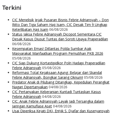
Terkini
CIC Menelisik Jejak Pusaran Bisnis Febrie Adriansyah – Don
Ritto Dan Tiga Saham Haji Isam, CIC Desak Tim 9 Ungkap
Keterlibatan Haji Isam
06/08/2026
Status Jaksa Febrie Adriansyah Dicopot Sementara,CIC
Desak Kasus Diusut Tuntas dan Soroti Upaya Praperadilan
06/08/2026
Kesempatan Emas! Ditlantas Polda Sumbar Ajak
Masyarakat Manfaatkan Program Pemutihan PKB 2026
05/08/2026
CIC Siap Dukung Kortastipidkor Polri Hadapi Praperadilan
Febrie Adriansyah
05/08/2026
Reformasi Total Kejaksaan Agung: Belajar dari Skandal
Febrie Adriansyah, Bongkar Sarang Oknum!
05/08/2026
Predator Anak di Pilubang Ditangkap, Kepedulian Perangkat
Nagari Dipertanyakan
04/08/2026
CIC Pertanyakan Keberanian Kuntadi Tuntaskan Kasus
Febrie Adriansyah
04/08/2026
CIC: Anak Febrie Adriansyah Layak Jadi Tersangka dalam
Jaringan Kamuflase Aset
04/08/2026
Usai Diperiksa Kejati DKI, Entjik S. Djafar dan Kuseryansyah