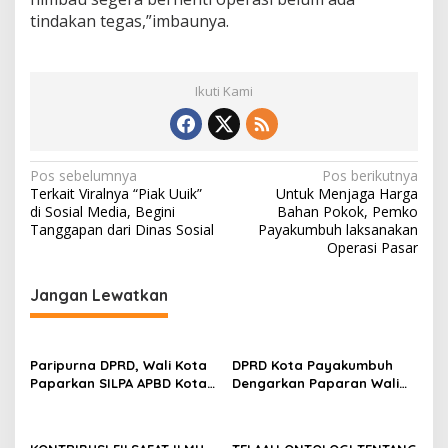
tindakan tegas,”imbaunya.
Ikuti Kami
N
Pos sebelumnya
Pos berikutnya
Terkait Viralnya “Piak Uuik”
Untuk Menjaga Harga
a
di Sosial Media, Begini
Bahan Pokok, Pemko
v
Tanggapan dari Dinas Sosial
Payakumbuh laksanakan
Operasi Pasar
i
g
Jangan Lewatkan
a
s
Paripurna DPRD, Wali Kota
DPRD Kota Payakumbuh
i
Paparkan SILPA APBD Kota
Dengarkan Paparan Wali
p
Payakumbuh Tahun 2022
Kota Terkait Kinerja Tahun
Capai 77 M
2022
o