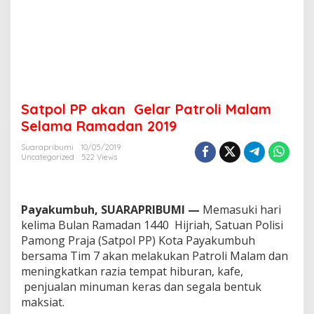
t
r
o
l
i
M
a
l
Satpol PP akan Gelar Patroli Malam
a
m
Selama Ramadan 2019
S
e
Suarapribumi
10/05/2019
Uncategorized
522 Views
l
a
m
a
Payakumbuh, SUARAPRIBUMI —
Memasuki hari
R
a
kelima Bulan Ramadan 1440 Hijriah, Satuan Polisi
m
Pamong Praja (Satpol PP) Kota Payakumbuh
a
bersama Tim 7 akan melakukan Patroli Malam dan
d
meningkatkan razia tempat hiburan, kafe,
a
penjualan minuman keras dan segala bentuk
n
2
maksiat.
0