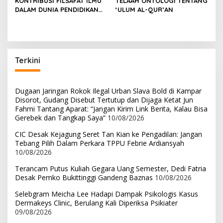
KONTRIBUSI FILSAFAT ILMU
TELAAH ONTOLOGI TENTANG
s
DALAM DUNIA PENDIDIKAN
‘ULUM AL-QUR’AN
DAN KEHIDUPAN MANUSIA
Terkini
Dugaan Jaringan Rokok Ilegal Urban Slava Bold di Kampar
Disorot, Gudang Disebut Tertutup dan Dijaga Ketat Jun
Fahmi Tantang Aparat: “Jangan Kirim Link Berita, Kalau Bisa
Gerebek dan Tangkap Saya”
10/08/2026
CIC Desak Kejagung Seret Tan Kian ke Pengadilan: Jangan
Tebang Pilih Dalam Perkara TPPU Febrie Ardiansyah
10/08/2026
Terancam Putus Kuliah Gegara Uang Semester, Dedi Fatria
Desak Pemko Bukittinggi Gandeng Baznas
10/08/2026
Selebgram Meicha Lee Hadapi Dampak Psikologis Kasus
Dermakeys Clinic, Berulang Kali Diperiksa Psikiater
09/08/2026