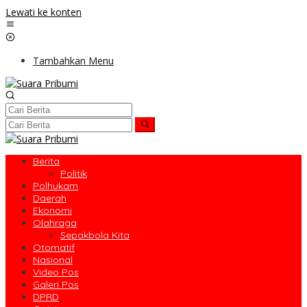
Lewati ke konten
Tambahkan Menu
Berita
Politik
Polhukam
Daerah
Ekonomi
Olahraga
Sepakbola Kita
Otomatif
Nasional
Video Pos
Galeri Pos
DPRD