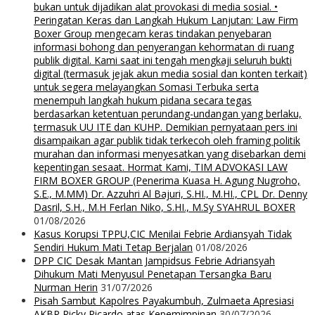
bukan untuk dijadikan alat provokasi di media sosial. •
Peringatan Keras dan Langkah Hukum Lanjutan: Law Firm
Boxer Group mengecam keras tindakan penyebaran
informasi bohong dan penyerangan kehormatan di ruang
publik digital. Kami saat ini tengah mengkaji seluruh bukti
digital (termasuk jejak akun media sosial dan konten terkait)
untuk segera melayangkan Somasi Terbuka serta
menempuh langkah hukum pidana secara tegas
berdasarkan ketentuan perundang-undangan yang berlaku,
termasuk UU ITE dan KUHP. Demikian pernyataan pers ini
disampaikan agar publik tidak terkecoh oleh framing politik
murahan dan informasi menyesatkan yang disebarkan demi
kepentingan sesaat. Hormat Kami, TIM ADVOKASI LAW
FIRM BOXER GROUP (Penerima Kuasa H. Agung Nugroho,
S.E., M.MM) Dr. Azzuhri Al Bajuri, S.HI., M.HI., CPL Dr. Denny
Dasril, S.H., M.H Ferlan Niko, S.HI., M.Sy SYAHRUL BOXER
01/08/2026
Kasus Korupsi TPPU,CIC Menilai Febrie Ardiansyah Tidak
Sendiri Hukum Mati Tetap Berjalan
01/08/2026
DPP CIC Desak Mantan Jampidsus Febrie Adriansyah
Dihukum Mati Menyusul Penetapan Tersangka Baru
Nurman Herin
31/07/2026
Pisah Sambut Kapolres Payakumbuh, Zulmaeta Apresiasi
AKBP Ricky Ricardo atas Kepemimpinan
30/07/2026