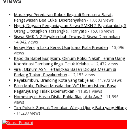
Views
Maraknya Peredaran Rokok Ilegal di Sumatera Barat,
Pengawasan Bea Cukai Dipertanyakan
- 17,603 views
Ngeri, Dugaan Penganiayaan Siswa SMKN 2 Payakumbuh, 5
Orang Ditetapkan Tersangka, Ternyata
- 15,016 views
Siswa SMK N 2 Payakumbuh Tewas, 5 Siswa Diamankan
-
14,042 views
Jersey Persija Laku Keras Usai Juara Piala Presiden
- 13,096
views
Kapolda Babel Bungkam, Oknum Polisi ‘Nakal’ Terima Uang
Koordinasi Tambang Ilegal Teluk Kelabat
- 12,472 views
Viral, Oknum ASN Tertangkap Basah Diduga Mesum di
Padang Tiakar, Payakumbuh
- 12,153 views
Payakumbuh, Branding Kota yang tak Jelas
- 11,972 views
Bikin Malu, Tulisan Musala dan WC Umum Istano Basa
Pagaruyuang Tidak Diperhatikan
- 11,851 views
Homestay di Harau Disita Polda Riau, Ada Apa?
- 11,396
views
Tim Polsek Guguak Temukan Warga Ujung Batu yang Hilang
- 11,237 views