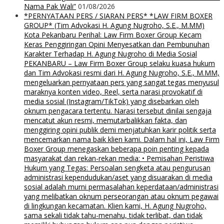
Nama Pak Wali”
01/08/2026
*PERNYATAAN PERS / SIARAN PERS* *LAW FIRM BOXER
GROUP* (Tim Advokasi H. Agung Nugroho, S.E., M.MM)
Kota Pekanbaru Perihal: Law Firm Boxer Group Kecam
Keras Penggiringan Opini Menyesatkan dan Pembunuhan
Karakter Terhadap H. Agung Nugroho di Media Sosial
PEKANBARU – Law Firm Boxer Group selaku kuasa hukum
dan Tim Advokasi resmi dari H. Agung Nugroho, S.E., M.MM,
mengeluarkan pernyataan pers yang sangat tegas menyusul
maraknya konten video, Reel, serta narasi provokatif di
media sosial (Instagram/TikTok) yang disebarkan oleh
oknum pengacara tertentu. Narasi tersebut dinilai sengaja
mencatut akun resmi, memutarbalikkan fakta, dan
menggiring opini publik demi menjatuhkan karir politik serta
mencemarkan nama baik klien kami. Dalam hal ini, Law Firm
Boxer Group menegaskan beberapa poin penting kepada
masyarakat dan rekan-rekan media: • Pemisahan Peristiwa
Hukum yang Tegas: Persoalan sengketa atau pengurusan
administrasi kependudukan/aset yang disuarakan di media
sosial adalah murni permasalahan keperdataan/administrasi
yang melibatkan oknum perseorangan atau oknum pegawai
di lingkungan kecamatan. Klien kami, H. Agung Nugroho,
sama sekali tidak tahu-menahu, tidak terlibat, dan tidak