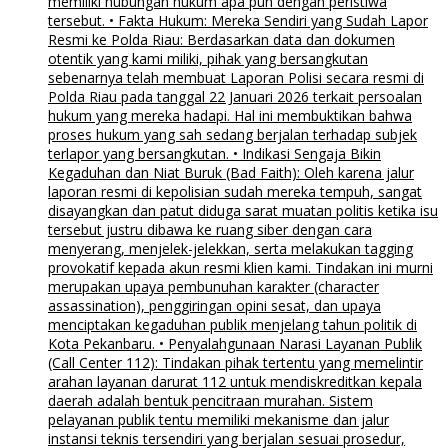
memiliki hubungan hukum apa pun dengan peristiwa
tersebut. • Fakta Hukum: Mereka Sendiri yang Sudah Lapor
Resmi ke Polda Riau: Berdasarkan data dan dokumen
otentik yang kami miliki, pihak yang bersangkutan
sebenarnya telah membuat Laporan Polisi secara resmi di
Polda Riau pada tanggal 22 Januari 2026 terkait persoalan
hukum yang mereka hadapi. Hal ini membuktikan bahwa
proses hukum yang sah sedang berjalan terhadap subjek
terlapor yang bersangkutan. • Indikasi Sengaja Bikin
Kegaduhan dan Niat Buruk (Bad Faith): Oleh karena jalur
laporan resmi di kepolisian sudah mereka tempuh, sangat
disayangkan dan patut diduga sarat muatan politis ketika isu
tersebut justru dibawa ke ruang siber dengan cara
menyerang, menjelek-jelekkan, serta melakukan tagging
provokatif kepada akun resmi klien kami. Tindakan ini murni
merupakan upaya pembunuhan karakter (character
assassination), penggiringan opini sesat, dan upaya
menciptakan kegaduhan publik menjelang tahun politik di
Kota Pekanbaru. • Penyalahgunaan Narasi Layanan Publik
(Call Center 112): Tindakan pihak tertentu yang memelintir
arahan layanan darurat 112 untuk mendiskreditkan kepala
daerah adalah bentuk pencitraan murahan. Sistem
pelayanan publik tentu memiliki mekanisme dan jalur
instansi teknis tersendiri yang berjalan sesuai prosedur,