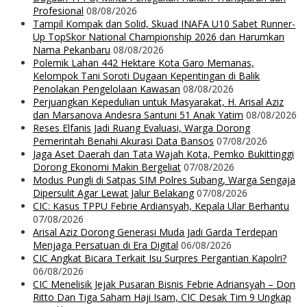
Profesional
08/08/2026
Tampil Kompak dan Solid, Skuad INAFA U10 Sabet Runner-
Up TopSkor National Championship 2026 dan Harumkan
Nama Pekanbaru
08/08/2026
Polemik Lahan 442 Hektare Kota Garo Memanas,
Kelompok Tani Soroti Dugaan Kepentingan di Balik
Penolakan Pengelolaan Kawasan
08/08/2026
Perjuangkan Kepedulian untuk Masyarakat, H. Arisal Aziz
dan Marsanova Andesra Santuni 51 Anak Yatim
08/08/2026
Reses Elfanis Jadi Ruang Evaluasi, Warga Dorong
Pemerintah Benahi Akurasi Data Bansos
07/08/2026
Jaga Aset Daerah dan Tata Wajah Kota, Pemko Bukittinggi
Dorong Ekonomi Makin Bergeliat
07/08/2026
Modus Pungli di Satpas SIM Polres Subang, Warga Sengaja
Dipersulit Agar Lewat Jalur Belakang
07/08/2026
CIC: Kasus TPPU Febrie Ardiansyah, Kepala Ular Berhantu
07/08/2026
Arisal Aziz Dorong Generasi Muda Jadi Garda Terdepan
Menjaga Persatuan di Era Digital
06/08/2026
CIC Angkat Bicara Terkait Isu Surpres Pergantian Kapolri?
06/08/2026
CIC Menelisik Jejak Pusaran Bisnis Febrie Adriansyah – Don
Ritto Dan Tiga Saham Haji Isam, CIC Desak Tim 9 Ungkap