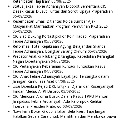
Keterlibatan Haji Isam
06/08/2026
Status Jaksa Febrie Adriansyah Dicopot Sementara,CIC
Desak Kasus Diusut Tuntas dan Soroti Upaya Praperadilan
06/08/2026
Kesempatan Emas! Ditlantas Polda Sumbar Ajak
Masyarakat Manfaatkan Program Pemutihan PKB 2026
05/08/2026
CIC Siap Dukung Kortastipidkor Polri Hadapi Praperadilan
Febrie Adriansyah
05/08/2026
Reformasi Total Kejaksaan Agung: Belajar dari Skandal
Febrie Adriansyah, Bongkar Sarang Oknum!
05/08/2026
Predator Anak di Pilubang Ditangkap, Kepedulian Perangkat
Nagari Dipertanyakan
04/08/2026
CIC Pertanyakan Keberanian Kuntadi Tuntaskan Kasus
Febrie Adriansyah
04/08/2026
CIC: Anak Febrie Adriansyah Layak Jadi Tersangka dalam
Jaringan Kamuflase Aset
04/08/2026
Usai Diperiksa Kejati DKI, Entjik S. Djafar dan Kuseryansyah
Hindari Media, AFPI Disorot
03/08/2026
CIC Mencium Aroma Busuk Dalam Kasus TPPU Mantan
Jampidsus Febrie Ardiansyah, Ada Kelompok Radikal
Intervensi Presiden Prabowo
03/08/2026
“Law Firm Boxer Group: Silakan Bela Klien, Tapi Jangan
Halalkan Segala Cara untuk Memfitnah dan Membawa-bawa