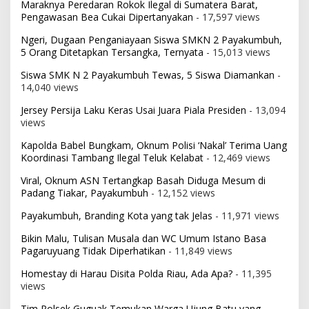
Maraknya Peredaran Rokok Ilegal di Sumatera Barat,
Pengawasan Bea Cukai Dipertanyakan
- 17,597 views
Ngeri, Dugaan Penganiayaan Siswa SMKN 2 Payakumbuh,
5 Orang Ditetapkan Tersangka, Ternyata
- 15,013 views
Siswa SMK N 2 Payakumbuh Tewas, 5 Siswa Diamankan
-
14,040 views
Jersey Persija Laku Keras Usai Juara Piala Presiden
- 13,094
views
Kapolda Babel Bungkam, Oknum Polisi ‘Nakal’ Terima Uang
Koordinasi Tambang Ilegal Teluk Kelabat
- 12,469 views
Viral, Oknum ASN Tertangkap Basah Diduga Mesum di
Padang Tiakar, Payakumbuh
- 12,152 views
Payakumbuh, Branding Kota yang tak Jelas
- 11,971 views
Bikin Malu, Tulisan Musala dan WC Umum Istano Basa
Pagaruyuang Tidak Diperhatikan
- 11,849 views
Homestay di Harau Disita Polda Riau, Ada Apa?
- 11,395
views
Tim Polsek Guguak Temukan Warga Ujung Batu yang