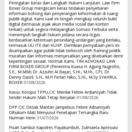
Peringatan Keras dan Langkah Hukum Lanjutan: Law Firm
Boxer Group mengecam keras tindakan penyebaran
informasi bohong dan penyerangan kehormatan di ruang
publik digital. Kami saat ini tengah mengkaji seluruh bukti
digital (termasuk jejak akun media sosial dan konten
terkait) untuk segera melayangkan Somasi Terbuka serta
menempuh langkah hukum pidana secara tegas
berdasarkan ketentuan perundang-undangan yang berlaku,
termasuk UU ITE dan KUHP. Demikian pernyataan pers ini
disampaikan agar publik tidak terkecoh oleh framing politik
murahan dan informasi menyesatkan yang disebarkan demi
kepentingan sesaat. Hormat Kami, TIM ADVOKASI LAW
FIRM BOXER GROUP (Penerima Kuasa H. Agung Nugroho,
S.E., M.MM) Dr. Azzuhri Al Bajuri, S.HI., M.HI., CPL Dr.
Denny Dasril, S.H., M.H Ferlan Niko, S.HI., M.Sy SYAHRUL
BOXER
01/08/2026
Kasus Korupsi TPPU,CIC Menilai Febrie Ardiansyah Tidak
Sendiri Hukum Mati Tetap Berjalan
01/08/2026
DPP CIC Desak Mantan Jampidsus Febrie Adriansyah
Dihukum Mati Menyusul Penetapan Tersangka Baru
Nurman Herin
31/07/2026
Pisah Sambut Kapolres Payakumbuh, Zulmaeta Apresiasi