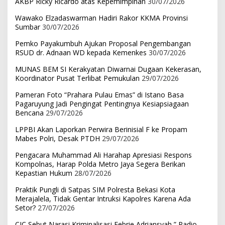
AKBP Ricky Ricardo atas Kepemimpinan
30/07/2026
Wawako Elzadaswarman Hadiri Rakor KKMA Provinsi
Sumbar
30/07/2026
Pemko Payakumbuh Ajukan Proposal Pengembangan
RSUD dr. Adnaan WD kepada Kemenkes
30/07/2026
MUNAS BEM SI Kerakyatan Diwarnai Dugaan Kekerasan,
Koordinator Pusat Terlibat Pemukulan
29/07/2026
Pameran Foto “Prahara Pulau Emas” di Istano Basa
Pagaruyung Jadi Pengingat Pentingnya Kesiapsiagaan
Bencana
29/07/2026
LPPBI Akan Laporkan Perwira Berinisial F ke Propam
Mabes Polri, Desak PTDH
29/07/2026
Pengacara Muhammad Ali Harahap Apresiasi Respons
Kompolnas, Harap Polda Metro Jaya Segera Berikan
Kepastian Hukum
28/07/2026
Praktik Pungli di Satpas SIM Polresta Bekasi Kota
Merajalela, Tidak Gentar Intruksi Kapolres Karena Ada
Setor?
27/07/2026
CIC Sebut Narasi Kriminalisasi Febrie Adriansyah ” Radio