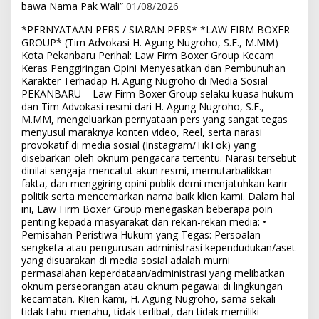
bawa Nama Pak Wali”
01/08/2026
*PERNYATAAN PERS / SIARAN PERS* *LAW FIRM BOXER
GROUP* (Tim Advokasi H. Agung Nugroho, S.E., M.MM)
Kota Pekanbaru Perihal: Law Firm Boxer Group Kecam
Keras Penggiringan Opini Menyesatkan dan Pembunuhan
Karakter Terhadap H. Agung Nugroho di Media Sosial
PEKANBARU – Law Firm Boxer Group selaku kuasa hukum
dan Tim Advokasi resmi dari H. Agung Nugroho, S.E.,
M.MM, mengeluarkan pernyataan pers yang sangat tegas
menyusul maraknya konten video, Reel, serta narasi
provokatif di media sosial (Instagram/TikTok) yang
disebarkan oleh oknum pengacara tertentu. Narasi tersebut
dinilai sengaja mencatut akun resmi, memutarbalikkan
fakta, dan menggiring opini publik demi menjatuhkan karir
politik serta mencemarkan nama baik klien kami. Dalam hal
ini, Law Firm Boxer Group menegaskan beberapa poin
penting kepada masyarakat dan rekan-rekan media: •
Pemisahan Peristiwa Hukum yang Tegas: Persoalan
sengketa atau pengurusan administrasi kependudukan/aset
yang disuarakan di media sosial adalah murni
permasalahan keperdataan/administrasi yang melibatkan
oknum perseorangan atau oknum pegawai di lingkungan
kecamatan. Klien kami, H. Agung Nugroho, sama sekali
tidak tahu-menahu, tidak terlibat, dan tidak memiliki