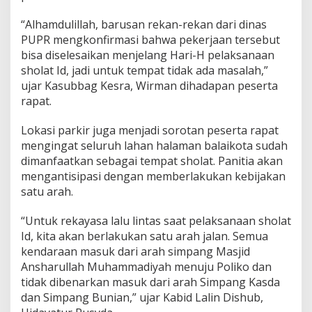
I
“Alhamdulillah, barusan rekan-rekan dari dinas
n
d
PUPR mengkonfirmasi bahwa pekerjaan tersebut
o
bisa diselesaikan menjelang Hari-H pelaksanaan
n
sholat Id, jadi untuk tempat tidak ada masalah,”
e
ujar Kasubbag Kesra, Wirman dihadapan peserta
s
i
rapat.
a
Lokasi parkir juga menjadi sorotan peserta rapat
mengingat seluruh lahan halaman balaikota sudah
dimanfaatkan sebagai tempat sholat. Panitia akan
mengantisipasi dengan memberlakukan kebijakan
satu arah.
“Untuk rekayasa lalu lintas saat pelaksanaan sholat
Id, kita akan berlakukan satu arah jalan. Semua
kendaraan masuk dari arah simpang Masjid
Ansharullah Muhammadiyah menuju Poliko dan
tidak dibenarkan masuk dari arah Simpang Kasda
dan Simpang Bunian,” ujar Kabid Lalin Dishub,