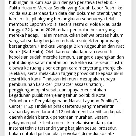
hubungan hukum apa pun dengan peristiwa tersebut. •
Fakta Hukum: Mereka Sendiri yang Sudah Lapor Resmi ke
Polda Riau: Berdasarkan data dan dokumen otentik yang
kami miliki, pihak yang bersangkutan sebenarnya telah
membuat Laporan Polisi secara resmi di Polda Riau pada
tanggal 22 Januari 2026 terkait persoalan hukum yang
mereka hadapi. Hal ini membuktikan bahwa proses hukum
yang sah sedang berjalan terhadap subjek terlapor yang
bersangkutan. • Indikasi Sengaja Bikin Kegaduhan dan Niat
Buruk (Bad Faith): Oleh karena jalur laporan resmi di
kepolisian sudah mereka tempuh, sangat disayangkan dan
patut diduga sarat muatan politis ketika isu tersebut justru
dibawa ke ruang siber dengan cara menyerang, menjelek-
jelekkan, serta melakukan tagging provokatif kepada akun
resmi klien kami. Tindakan ini murni merupakan upaya
pembunuhan karakter (character assassination),
penggiringan opini sesat, dan upaya menciptakan
kegaduhan publik menjelang tahun politik di Kota
Pekanbaru. • Penyalahgunaan Narasi Layanan Publik (Call
Center 112): Tindakan pihak tertentu yang memelintir
arahan layanan darurat 112 untuk mendiskreditkan kepala
daerah adalah bentuk pencitraan murahan. Sistem
pelayanan publik tentu memiliki mekanisme dan jalur
instansi teknis tersendiri yang berjalan sesuai prosedur,
bukan untuk dijadikan alat provokasi di media sosial. •