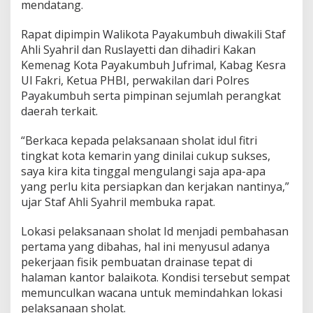
mendatang.
l
H
Rapat dipimpin Walikota Payakumbuh diwakili Staf
a
d
Ahli Syahril dan Ruslayetti dan dihadiri Kakan
i
Kemenag Kota Payakumbuh Jufrimal, Kabag Kesra
r
Ul Fakri, Ketua PHBI, perwakilan dari Polres
k
Payakumbuh serta pimpinan sejumlah perangkat
a
daerah terkait.
n
R
e
“Berkaca kepada pelaksanaan sholat idul fitri
k
tingkat kota kemarin yang dinilai cukup sukses,
t
saya kira kita tinggal mengulangi saja apa-apa
o
yang perlu kita persiapkan dan kerjakan nantinya,”
r
T
ujar Staf Ahli Syahril membuka rapat.
e
r
Lokasi pelaksanaan sholat Id menjadi pembahasan
m
pertama yang dibahas, hal ini menyusul adanya
u
pekerjaan fisik pembuatan drainase tepat di
d
a
halaman kantor balaikota. Kondisi tersebut sempat
s
memunculkan wacana untuk memindahkan lokasi
e
pelaksanaan sholat.
-