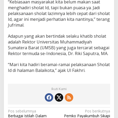
“Kebiasaan masyarakat kita belum makan saat
menghadiri sholat Id, tapi bukan puasa ya. Jadi
pelaksanaan sholat lazimnya lebih cepat dari sholat
Id, agar ini menjadi perhatian kita nantinya,” terang
Jufrimal.
Adapun yang akan bertindak selaku khatib sholat
adalah Rektor Universitas Muhammadiyah
Sumatera Barat (UMSB) yang juga tercarat sebagai
Rektor termuda se-Indonesia, Dr. Riki Saputra, MA.
“Mari kita hadiri beramai-ramai pelaksanaan Sholat
Id di halaman Balaikota,” ajak Ul Fakhri.
Ikuti Kami
N
Pos sebelumnya
Pos berikutnya
Berbagai Istilah Dalam
Pemko Payakumbuh Sikapi