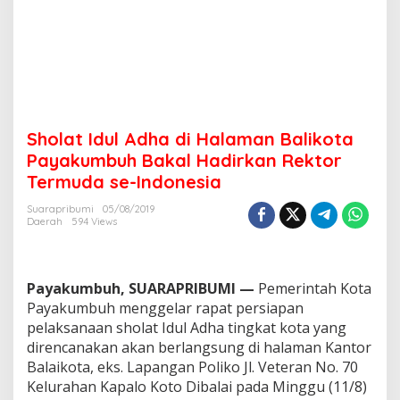
m
a
n
B
a
l
i
k
Sholat Idul Adha di Halaman Balikota
o
t
Payakumbuh Bakal Hadirkan Rektor
a
Termuda se-Indonesia
P
a
Suarapribumi
05/08/2019
y
Daerah
594 Views
a
k
u
m
Payakumbuh, SUARAPRIBUMI —
Pemerintah Kota
b
Payakumbuh menggelar rapat persiapan
u
pelaksanaan sholat Idul Adha tingkat kota yang
h
direncanakan akan berlangsung di halaman Kantor
B
a
Balaikota, eks. Lapangan Poliko Jl. Veteran No. 70
k
Kelurahan Kapalo Koto Dibalai pada Minggu (11/8)
a