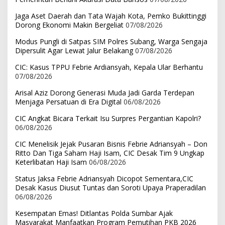
Jaga Aset Daerah dan Tata Wajah Kota, Pemko Bukittinggi
Dorong Ekonomi Makin Bergeliat
07/08/2026
Modus Pungli di Satpas SIM Polres Subang, Warga Sengaja
Dipersulit Agar Lewat Jalur Belakang
07/08/2026
CIC: Kasus TPPU Febrie Ardiansyah, Kepala Ular Berhantu
07/08/2026
Arisal Aziz Dorong Generasi Muda Jadi Garda Terdepan
Menjaga Persatuan di Era Digital
06/08/2026
CIC Angkat Bicara Terkait Isu Surpres Pergantian Kapolri?
06/08/2026
CIC Menelisik Jejak Pusaran Bisnis Febrie Adriansyah – Don
Ritto Dan Tiga Saham Haji Isam, CIC Desak Tim 9 Ungkap
Keterlibatan Haji Isam
06/08/2026
Status Jaksa Febrie Adriansyah Dicopot Sementara,CIC
Desak Kasus Diusut Tuntas dan Soroti Upaya Praperadilan
06/08/2026
Kesempatan Emas! Ditlantas Polda Sumbar Ajak
Masyarakat Manfaatkan Program Pemutihan PKB 2026