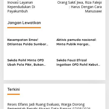
a
Inovasi Layanan
Orang Sakit Jiwa, Riza Falepi
v
Kependudukan Di
: Harus Dengan Cara
Payakumbuh
Manusiawi
i
g
Jangan Lewatkan
a
s
Kesempatan Emas!
Aktivis pemuda nasional:
i
Ditlantas Polda Sumbar
Minta Publik Hargai
p
Ajak Masyarakat
Permintaan Maaf Parisman
Manfaatkan Program
Ihwan, Fokus pada Kinerja
o
Pemutihan PKB 2026
DPRD Riau
Sekda Rohil Minta OPD
Sekda Fauzi Efrizal
s
Ubah Pola Pikir, Bukan
Ingatkan OPD Rohil Kebut
Sekadar Habiskan
Administrasi Gaji ke-13
Anggaran
Terkini
Reses Elfanis Jadi Ruang Evaluasi, Warga Dorong
Pemerintah Benahi Akurasi Data Bansos
07/08/2026