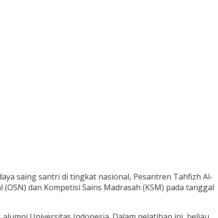
 saing santri di tingkat nasional, Pesantren Tahfizh Al-
l (OSN) dan Kompetisi Sains Madrasah (KSM) pada tanggal
umni Universitas Indonesia. Dalam pelatihan ini, beliau