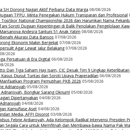
da SH Dorong Nagari Aktif Perbarui Data Warga
08/08/2026
 Dugaan TPPU, Minta Penegakan Hukum Transparan dan Profesional
Up TopSkor National Championship 2026 dan Harumkan Nama Pekanb
ni Soroti Dugaan Kepentingan di Balik Penolakan Pengelolaan Ka
n Marsanova Andesra Santuni 51 Anak Yatim
08/08/2026
 Benahi Akurasi Data Bansos
07/08/2026
orong Ekonomi Makin Bergeliat
07/08/2026
ersulit Agar Lewat Jalur Belakang
07/08/2026
/08/2026
a Persatuan di Era Digital
06/08/2026
08/2026
Ritto Dan Tiga Saham Haji Isam, CIC Desak Tim 9 Ungkap Keterlibatan
 Kasus Diusut Tuntas dan Soroti Upaya Praperadilan
06/08/2026
t Manfaatkan Program Pemutihan PKB 2026
05/08/2026
rie Adriansyah
05/08/2026
ie Adriansyah, Bongkar Sarang Oknum!
05/08/2026
Nagari Dipertanyakan
04/08/2026
 Adriansyah
04/08/2026
ngan Kamuflase Aset
04/08/2026
Hindari Media, AFPI Disorot
03/08/2026
us Febrie Ardiansyah, Ada Kelompok Radikal Intervensi Presiden 
lalkan Segala Cara untuk Memfitnah dan Membawa-bawa Nama Pak Wal