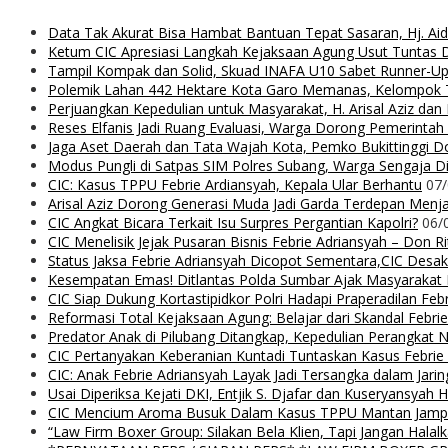
Data Tak Akurat Bisa Hambat Bantuan Tepat Sasaran, Hj. Ai
Ketum CIC Apresiasi Langkah Kejaksaan Agung Usut Tuntas
Tampil Kompak dan Solid, Skuad INAFA U10 Sabet Runner-
Polemik Lahan 442 Hektare Kota Garo Memanas, Kelompok Ta
Perjuangkan Kepedulian untuk Masyarakat, H. Arisal Aziz da
Reses Elfanis Jadi Ruang Evaluasi, Warga Dorong Pemerintah
Jaga Aset Daerah dan Tata Wajah Kota, Pemko Bukittinggi D
Modus Pungli di Satpas SIM Polres Subang, Warga Sengaja Dip
CIC: Kasus TPPU Febrie Ardiansyah, Kepala Ular Berhantu
07
Arisal Aziz Dorong Generasi Muda Jadi Garda Terdepan Menjag
CIC Angkat Bicara Terkait Isu Surpres Pergantian Kapolri?
06/
CIC Menelisik Jejak Pusaran Bisnis Febrie Adriansyah – Don 
Status Jaksa Febrie Adriansyah Dicopot Sementara,CIC Desak
Kesempatan Emas! Ditlantas Polda Sumbar Ajak Masyaraka
CIC Siap Dukung Kortastipidkor Polri Hadapi Praperadilan Feb
Reformasi Total Kejaksaan Agung: Belajar dari Skandal Febr
Predator Anak di Pilubang Ditangkap, Kepedulian Perangkat 
CIC Pertanyakan Keberanian Kuntadi Tuntaskan Kasus Febrie
CIC: Anak Febrie Adriansyah Layak Jadi Tersangka dalam Jari
Usai Diperiksa Kejati DKI, Entjik S. Djafar dan Kuseryansyah 
CIC Mencium Aroma Busuk Dalam Kasus TPPU Mantan Jampids
“Law Firm Boxer Group: Silakan Bela Klien, Tapi Jangan Ha