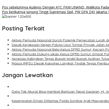
Pos sebelumnya
Audensi Dengan ATC FKM UNAND, Walikota Pada
Pos berikutnya
Junjung Tinggi Supremasi Sipil, PW GPA DKI Jakarta
Posting Terkait
Aktivis Pemuda Nasional Soroti Polemik Pemecatan Lurah d
Desak Kejaksaan Negeri Paluta Usut Tuntas Proyek Jalan 
Aktivis Pemuda Nasional Bela Ketua DPRD Sumut, Kecam Polit
Aktivis Pemuda Dukung sikap Ketua DPRD Sumut: Empat Pul
Apresiasi Kebijakan Tegas Bupati-Wakil Bupati Asahan Tu
Massa IMPSU Desak Kapolres Langkat Tindak Tegas Pembuat 
Jangan Lewatkan
Data Tak Akurat Bisa Hambat Bantuan Tepat Sasaran, Hj. A
Kesempatan Emas! Ditlantas Polda Sumbar Ajak Masyarak