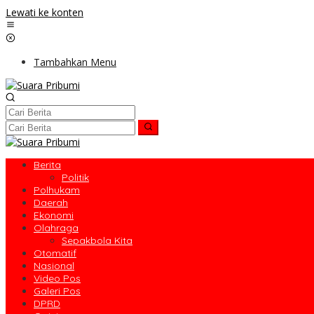
Lewati ke konten
Tambahkan Menu
Berita
Politik
Polhukam
Daerah
Ekonomi
Olahraga
Sepakbola Kita
Otomatif
Nasional
Video Pos
Galeri Pos
DPRD