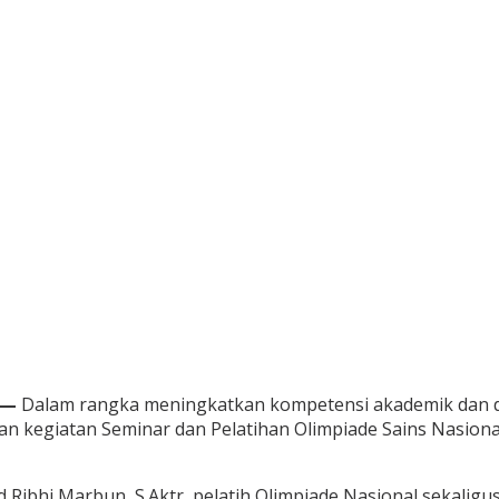
 —
Dalam rangka meningkatkan kompetensi akademik dan daya
 kegiatan Seminar dan Pelatihan Olimpiade Sains Nasiona
i Marbun, S.Aktr, pelatih Olimpiade Nasional sekaligus al