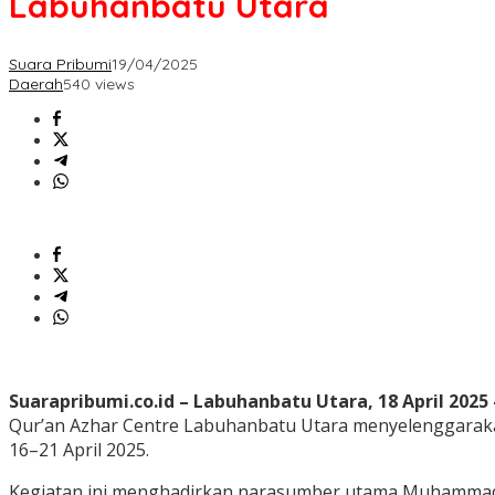
Labuhanbatu Utara
Suara Pribumi
19/04/2025
Daerah
540 views
Suarapribumi.co.id
– Labuhanbatu Utara, 18 April 2025
Qur’an Azhar Centre Labuhanbatu Utara menyelenggarakan
16–21 April 2025.
Kegiatan ini menghadirkan narasumber utama Muhammad Ribh