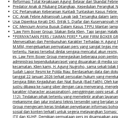
Reformasi Total Kejaksaan Agung: Belajar dari Skandal Febr
Predator Anak di Pilubang Ditangkap, Kepedulian Perangkat 
CIC Pertanyakan Keberanian Kuntadi Tuntaskan Kasus Febrie
CIC: Anak Febrie Adriansyah Layak Jadi Tersangka dalam Jari
Usai Diperiksa Kejati DKI, Entjik S. Djafar dan Kuseryansyah 
CIC Mencium Aroma Busuk Dalam Kasus TPPU Mantan Jampids
“Law Firm Boxer Group: Silakan Bela Klien, Tapi Jangan Ha
*PERNYATAAN PERS / SIARAN PERS* *LAW FIRM BOXER GROUP*
Menyesatkan dan Pembunuhan Karakter Terhadap H. Agung Nu
M.MM, mengeluarkan pernyataan pers yang sangat tegas menyu
tertentu. Narasi tersebut dinilai sengaja mencatut akun resm
ini, Law Firm Boxer Group menegaskan beberapa poin pentin
administrasi kependudukan/aset yang disuarakan di media s
kecamatan. Klien kami, H. Agung Nugroho, sama sekali tidak 
Sudah Lapor Resmi ke Polda Riau: Berdasarkan data dan doku
tanggal 22 Januari 2026 terkait persoalan hukum yang mereka
Sengaja Bikin Kegaduhan dan Niat Buruk (Bad Faith): Oleh kar
justru dibawa ke ruang siber dengan cara menyerang, menjel
karakter (character assassination), penggiringan opini sesat
112): Tindakan pihak tertentu yang memelintir arahan layana
mekanisme dan jalur instansi teknis tersendiri yang berjalan
Group mengecam keras tindakan penyebaran informasi bohong d
sosial dan konten terkait) untuk segera melayangkan Somas
ITE dan KUHP. Demikian pernyataan pers ini disampaikan agar