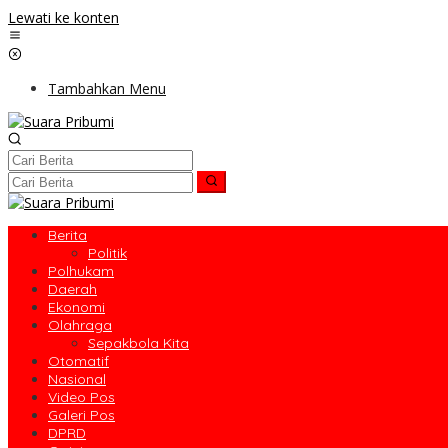
Lewati ke konten
Tambahkan Menu
Berita
Politik
Polhukam
Daerah
Ekonomi
Olahraga
Sepakbola Kita
Otomatif
Nasional
Video Pos
Galeri Pos
DPRD