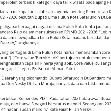
peroleh terbaik II kategori daya tarik wisata pada ajang 
aerah merupakan salah satu agenda penting Pemerintah K
1-2026 besutan Bupati Lima Puluh Kota Safaruddin Dt.Ba
g digapai berbagai nagari di Lima Puluh Kota tentu jadi ta
t.Bandaro Rajo dalam mensukseskan RPJMD 2021-2026. “Lebi
pati dalam mewujudkan Lima Puluh Kota madani, beradat, da
h Daerah,” ungkapnya.
N yang bertugas di Lima Puluh Kota harus menanamkan core
boratif). “Core value ‘BerAKHLAK’ bertujuan untuk membent
enghasilkan capaian kinerja yang apik. Core value itu san
yang apik,” tegas Pjs Bupati Ahmad Zakri.
ah Daerah yang dikomandoi Bupati Safaruddin Dt.Bandaro me
tua Don Vesky Dt Tan Marajo, banyak data dan fakta men
rbitkan Kemendes-PDT. Pada tahun 2021 atau awal Bupati S
maju, dan hanya 5 nagari berstatus mandiri. Sedangkan 2024 i
4 nagari sudah mandiri,” kata Fajar Rillah Vesky.