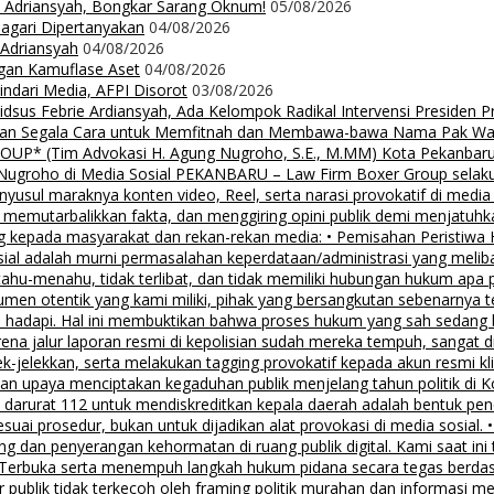
ie Adriansyah, Bongkar Sarang Oknum!
05/08/2026
Nagari Dipertanyakan
04/08/2026
 Adriansyah
04/08/2026
ngan Kamuflase Aset
04/08/2026
Hindari Media, AFPI Disorot
03/08/2026
us Febrie Ardiansyah, Ada Kelompok Radikal Intervensi Presiden 
lalkan Segala Cara untuk Memfitnah dan Membawa-bawa Nama Pak Wal
 (Tim Advokasi H. Agung Nugroho, S.E., M.MM) Kota Pekanbaru Pe
groho di Media Sosial PEKANBARU – Law Firm Boxer Group selaku k
sul maraknya konten video, Reel, serta narasi provokatif di media
i, memutarbalikkan fakta, dan menggiring opini publik demi menjatuhk
g kepada masyarakat dan rekan-rekan media: • Pemisahan Peristiwa
osial adalah murni permasalahan keperdataan/administrasi yang mel
tahu-menahu, tidak terlibat, dan tidak memiliki hubungan hukum apa 
men otentik yang kami miliki, pihak yang bersangkutan sebenarnya t
 hadapi. Hal ini membuktikan bahwa proses hukum yang sah sedang be
ena jalur laporan resmi di kepolisian sudah mereka tempuh, sangat di
ek-jelekkan, serta melakukan tagging provokatif kepada akun resmi 
, dan upaya menciptakan kegaduhan publik menjelang tahun politik di 
n darurat 112 untuk mendiskreditkan kepala daerah adalah bentuk pen
 sesuai prosedur, bukan untuk dijadikan alat provokasi di media sosi
an penyerangan kehormatan di ruang publik digital. Kami saat ini te
i Terbuka serta menempuh langkah hukum pidana secara tegas berd
 publik tidak terkecoh oleh framing politik murahan dan informasi 