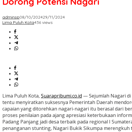
Dorong Potensi Nagari
adminsp
08/10/2024
29/11/2024
Lima Puluh Kota
436 views
Lima Puluh Kota,
Suarapribumi.co.id
— Sejumlah Nagari di L
tentu menyiratkan suksesnya Pemerintah Daerah mendor
capaian yang ditorehkan nagari-nagari itu berasal dari b
proses penilaian pada ajang apresiasi keterbukaan infor
Padang Panjang jadi desa terbaik pada regional I Sumater
penanganan stunting, Nagari Bukik Sikumpa merengkuh ter