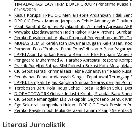
TIM ADVOKASI LAW FIRM BOXER GROUP (Penerima Kuasa H. Agung
01/08/2026
Kasus Korupsi TPPU,CIC Menilai Febrie Ardiansyah Tidak Sen
DPP CIC Desak Mantan Jampidsus Febrie Adriansyah Dihuku
Pisah Sambut Kapolres Payakumbuh, Zulmaeta Apresiasi AKB
Wawako Elzadaswarman Hadiri Rakor KKMA Provinsi Sumbar
Pemko Payakumbuh Ajukan Proposal Pengembangan RSUD 
MUNAS BEM SI Kerakyatan Diwarnai Dugaan Kekerasan, Koor
Pameran Foto “Prahara Pulau Emas” di Istano Basa Pagaruyu
LPPBI Akan Laporkan Perwira Berinisial F ke Propam Mabes 
Pengacara Muhammad Ali Harahap Apresiasi Respons Kompol
Praktik Pungli di Satpas SIM Polresta Bekasi Kota Merajalela,
CIC Sebut Narasi Kriminalisasi Febrie Adriansyah ” Radio Rus
Penahanan Febrie Ardiansyah Sangat Tepat,Awal Terungkap S
LPPBI: Langkah Tegas Kapolda Sumbar Selaras dengan Polri P
Terobosan Baru Pola Hidup Sehat: Fibréa Hadirkan Solusi Diet
DIOPHOTOWORK Gebrak Industri Kreatif, Standar Baru Sinemat
CIC Sebut Pemanggilan Eks Wakapolri Oegroseno Bentuk Krimi
Ego Sektoral Lumpuhkan Hukum, DPP CIC Desak Presiden Pr
Pemko Payakumbuh Mulai Gerakan Tanam Pisang Serentak Se
Literasi Jurnalistik