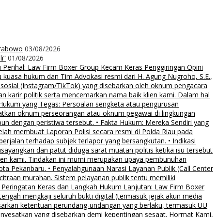
Prabowo
03/08/2026
i”
01/08/2026
rihal: Law Firm Boxer Group Kecam Keras Penggiringan Opini
uasa hukum dan Tim Advokasi resmi dari H. Agung Nugroho, S.E.,
 sosial (Instagram/TikTok) yang disebarkan oleh oknum pengacara
an karir politik serta mencemarkan nama baik klien kami. Dalam hal
 Hukum yang Tegas: Persoalan sengketa atau pengurusan
ibatkan oknum perseorangan atau oknum pegawai di lingkungan
pun dengan peristiwa tersebut. • Fakta Hukum: Mereka Sendiri yang
elah membuat Laporan Polisi secara resmi di Polda Riau pada
rjalan terhadap subjek terlapor yang bersangkutan. • Indikasi
sayangkan dan patut diduga sarat muatan politis ketika isu tersebut
klien kami. Tindakan ini murni merupakan upaya pembunuhan
Kota Pekanbaru. • Penyalahgunaan Narasi Layanan Publik (Call Center
citraan murahan. Sistem pelayanan publik tentu memiliki
al. • Peringatan Keras dan Langkah Hukum Lanjutan: Law Firm Boxer
ngah mengkaji seluruh bukti digital (termasuk jejak akun media
asarkan ketentuan perundang-undangan yang berlaku, termasuk UU
menyesatkan yang disebarkan demi kepentingan sesaat. Hormat Kami,