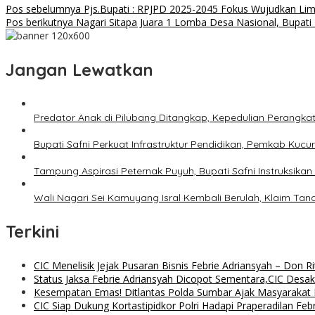
Pos sebelumnya
Pjs.Bupati : RPJPD 2025-2045 Fokus Wujudkan Lim
Pos berikutnya
Nagari Sitapa Juara 1 Lomba Desa Nasional, Bupat
Jangan Lewatkan
Predator Anak di Pilubang Ditangkap, Kepedulian Perangka
Bupati Safni Perkuat Infrastruktur Pendidikan, Pemkab K
Tampung Aspirasi Peternak Puyuh, Bupati Safni Instruksika
Wali Nagari Sei Kamuyang Isral Kembali Berulah, Klaim Ta
Terkini
CIC Menelisik Jejak Pusaran Bisnis Febrie Adriansyah – Don 
Status Jaksa Febrie Adriansyah Dicopot Sementara,CIC Desak
Kesempatan Emas! Ditlantas Polda Sumbar Ajak Masyaraka
CIC Siap Dukung Kortastipidkor Polri Hadapi Praperadilan Feb