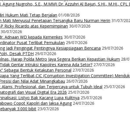
 Nugroho, S.E., M.MM) Dr. Azzuhri Al Bajuri, S.HI., M.HI., CPL Dr
diri Hukum Mati Tetap Berjalan
01/08/2026
m Mati Menyusul Penetapan Tersangka Baru Nurman Herin
31/07/20
P Ricky Ricardo atas Kepemimpinan
30/07/2026
30/07/2026
dr. Adnaan WD kepada Kemenkes
30/07/2026
dinator Pusat Terlibat Pemukulan
29/07/2026
ng Jadi Pengingat Pentingnya Kesiapsiagaan Bencana
29/07/2026
Polri, Desak PTDH
29/07/2026
nas, Harap Polda Metro Jaya Segera Berikan Kepastian Hukum
28/0
 Tidak Gentar Intruksi Kapolres Karena Ada Setor?
27/07/2026
ak” Sebagai Bentuk Ketakutan Personal
27/07/2026
iapa Yang Terlibat,CIC (Corruption Investigation Committee) Mendu
resisi dan Nilai Adat Minangkabau
26/07/2026
 Alami, Profesional, dan Terpercaya untuk Tubuh Ideal
25/07/2026
ografi dan Visual Digital Era 2026
25/07/2026
nalisasi: Listyo Bak Kacang Lupa Kulitnya
25/07/2026
abowo Copot Kapolri dan Jaksa Agung
24/07/2026
banyak 3.000 bibit
23/07/2026