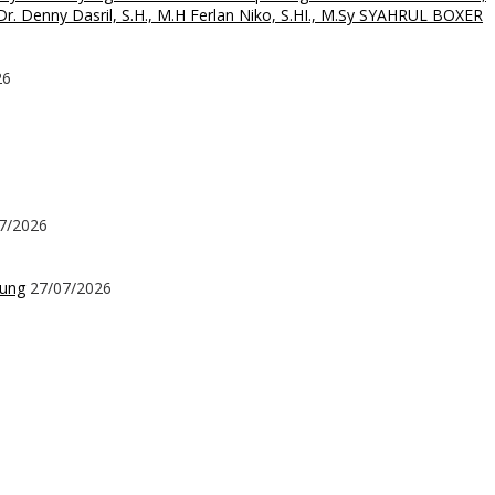
. Denny Dasril, S.H., M.H Ferlan Niko, S.HI., M.Sy SYAHRUL BOXER
26
7/2026
kung
27/07/2026