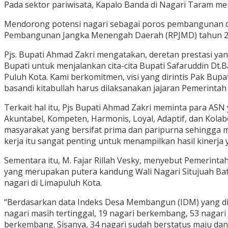
Pada sektor pariwisata, Kapalo Banda di Nagari Taram mem
Mendorong potensi nagari sebagai poros pembangunan d
Pembangunan Jangka Menengah Daerah (RPJMD) tahun 202
Pjs. Bupati Ahmad Zakri mengatakan, deretan prestasi yan
Bupati untuk menjalankan cita-cita Bupati Safaruddin D
Puluh Kota. Kami berkomitmen, visi yang dirintis Pak Bu
basandi kitabullah harus dilaksanakan jajaran Pemerinta
Terkait hal itu, Pjs Bupati Ahmad Zakri meminta para AS
Akuntabel, Kompeten, Harmonis, Loyal, Adaptif, dan Kola
masyarakat yang bersifat prima dan paripurna sehingga m
kerja itu sangat penting untuk menampilkan hasil kinerja 
Sementara itu, M. Fajar Rillah Vesky, menyebut Pemerint
yang merupakan putera kandung Wali Nagari Situjuah Ba
nagari di Limapuluh Kota.
“Berdasarkan data Indeks Desa Membangun (IDM) yang dite
nagari masih tertinggal, 19 nagari berkembang, 53 nagari 
berkembang. Sisanya, 34 nagari sudah berstatus maju dan 4